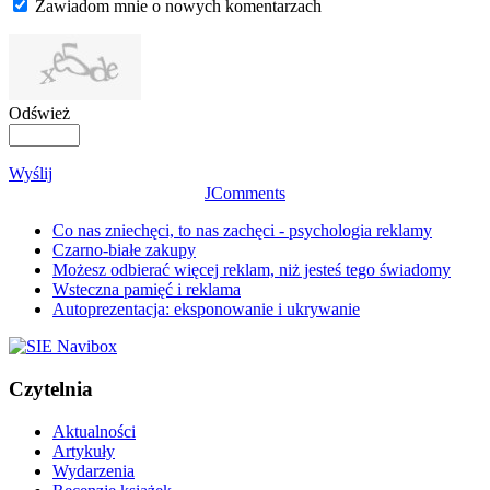
Zawiadom mnie o nowych komentarzach
Odśwież
Wyślij
JComments
Co nas zniechęci, to nas zachęci - psychologia reklamy
Czarno-białe zakupy
Możesz odbierać więcej reklam, niż jesteś tego świadomy
Wsteczna pamięć i reklama
Autoprezentacja: eksponowanie i ukrywanie
Czytelnia
Aktualności
Artykuły
Wydarzenia