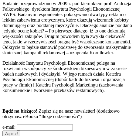
Badanie przeprowadzono w 2009 r. pod kierunkiem prof. Andrzeja
Falkowskiego, dyrektora Instytutu Psychologii Ekonomicznej
SWPS. Badanym respondentek pokazywano dwa typy reklam o
lekkim zabarwieniu erotycznym, które ukazują wizerunek kobiety
dominującej oraz poddanej mężczyźnie. Dlaczego analizie poddano
jedynie ocenę kobiet? – Po pierwsze dlatego, iż to one dokonują
większości zakupów. Drugim powodem była zwykła ciekawość
tego, jakie w rzeczywistości pragną być współczesne konsumentki.
Odkrycie to będzie stanowić podstawę do stworzenia maksymalnie
skutecznej kampanii reklamowej – uzupełnia Korniłowicz.
Działalność Instytutu Psychologii Ekonomicznej polega na
rozwijaniu współpracy ze środowiskiem biznesowym w zakresie
badań naukowych i dydaktyki. W jego ramach działa Katedra
Psychologii Ekonomicznej (dobór kadr do biznesu i organizacja
pracy w firmie) i Katedra Psychologii Marketingu (zachowania
konsumenckie i tworzenie przekazów reklamowych).
Bądź na bieżąco!
Zapisz się na nasz newsletter! (dodatkowo
otrzymasz eBooka "Iluzje codzienności")
e-mail: