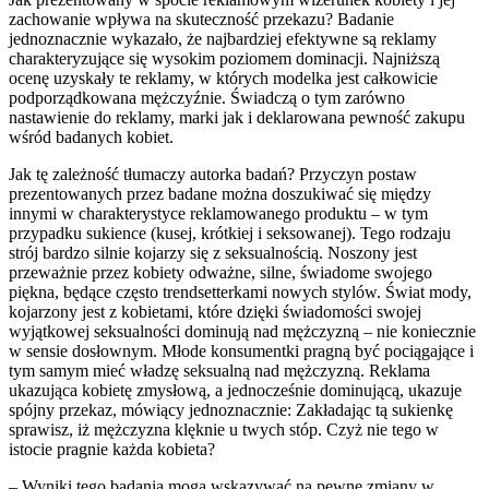
zachowanie wpływa na skuteczność przekazu? Badanie
jednoznacznie wykazało, że najbardziej efektywne są reklamy
charakteryzujące się wysokim poziomem dominacji. Najniższą
ocenę uzyskały te reklamy, w których modelka jest całkowicie
podporządkowana mężczyźnie. Świadczą o tym zarówno
nastawienie do reklamy, marki jak i deklarowana pewność zakupu
wśród badanych kobiet.
Jak tę zależność tłumaczy autorka badań? Przyczyn postaw
prezentowanych przez badane można doszukiwać się między
innymi w charakterystyce reklamowanego produktu – w tym
przypadku sukience (kusej, krótkiej i seksowanej). Tego rodzaju
strój bardzo silnie kojarzy się z seksualnością. Noszony jest
przeważnie przez kobiety odważne, silne, świadome swojego
piękna, będące często trendsetterkami nowych stylów. Świat mody,
kojarzony jest z kobietami, które dzięki świadomości swojej
wyjątkowej seksualności dominują nad mężczyzną – nie koniecznie
w sensie dosłownym. Młode konsumentki pragną być pociągające i
tym samym mieć władzę seksualną nad mężczyzną. Reklama
ukazująca kobietę zmysłową, a jednocześnie dominującą, ukazuje
spójny przekaz, mówiący jednoznacznie: Zakładając tą sukienkę
sprawisz, iż mężczyzna klęknie u twych stóp. Czyż nie tego w
istocie pragnie każda kobieta?
– Wyniki tego badania mogą wskazywać na pewne zmiany w