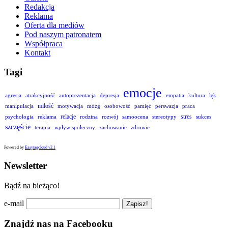
Redakcja
Reklama
Oferta dla mediów
Pod naszym patronatem
Współpraca
Kontakt
Tagi
emocje
agresja
atrakcyjność
autoprezentacja
depresja
empatia
kultura
lęk
miłość
manipulacja
motywacja
mózg
osobowość
pamięć
perswazja
praca
relacje
stres
psychologia
reklama
rodzina
rozwój
samoocena
stereotypy
sukces
szczęście
terapia
wpływ społeczny
zachowanie
zdrowie
Powered by
Easytagcloud v2.1
Newsletter
Bądź na bieżąco!
e-mail
Znajdź nas na Facebooku