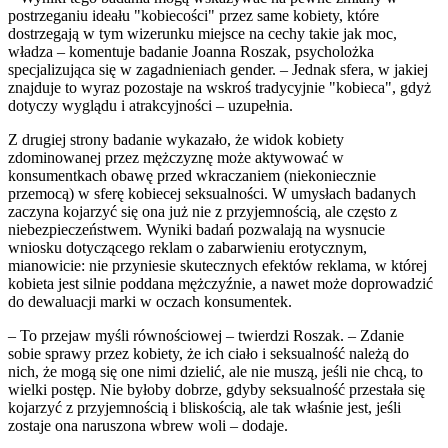
postrzeganiu ideału "kobiecości" przez same kobiety, które
dostrzegają w tym wizerunku miejsce na cechy takie jak moc,
władza – komentuje badanie Joanna Roszak, psycholożka
specjalizująca się w zagadnieniach gender. – Jednak sfera, w jakiej
znajduje to wyraz pozostaje na wskroś tradycyjnie "kobieca", gdyż
dotyczy wyglądu i atrakcyjności – uzupełnia.
Z drugiej strony badanie wykazało, że widok kobiety
zdominowanej przez mężczyznę może aktywować w
konsumentkach obawę przed wkraczaniem (niekoniecznie
przemocą) w sferę kobiecej seksualności. W umysłach badanych
zaczyna kojarzyć się ona już nie z przyjemnością, ale często z
niebezpieczeństwem. Wyniki badań pozwalają na wysnucie
wniosku dotyczącego reklam o zabarwieniu erotycznym,
mianowicie: nie przyniesie skutecznych efektów reklama, w której
kobieta jest silnie poddana mężczyźnie, a nawet może doprowadzić
do dewaluacji marki w oczach konsumentek.
– To przejaw myśli równościowej – twierdzi Roszak. – Zdanie
sobie sprawy przez kobiety, że ich ciało i seksualność należą do
nich, że mogą się one nimi dzielić, ale nie muszą, jeśli nie chcą, to
wielki postęp. Nie byłoby dobrze, gdyby seksualność przestała się
kojarzyć z przyjemnością i bliskością, ale tak właśnie jest, jeśli
zostaje ona naruszona wbrew woli – dodaje.