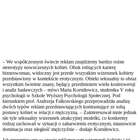
– We współczesnym świecie reklam znajdziemy bardzo rożne
stereotypy nowoczesnych kobiet. Obok robiących karierę
bizneswoman, widoczny jest przede wszystkim wizerunek kobiety
przedstawiony w kontekście erotycznym. Obiekt seksualny to obraz
wszystkim świetnie znany, będący przedmiotem wielu kontrowersji
i analiz badawczych – mówi Maria Korniłowicz, studentka V roku
psychologii w Szkole Wyższej Psychologii Społecznej. Pod
kierunkiem prof. Andrzeja Falkowskiego przeprowadziła analizę
dwóch typów reklam przedstawiających kontrastujące ze sobą
postawy kobiet w relacji z mężczyzną. – Zainteresował mnie jednak
nie tyle seksualny wizerunek atrakcyjnej modelki, co konkretny
rodzaj zachowań w sytuacji o zabarwieniu erotycznym, mianowicie
dominacja oraz uległość mężczyźnie – dodaje Korniłowicz.
Jak prezentowany w spocie reklamowym wizerunek kobiety i jej