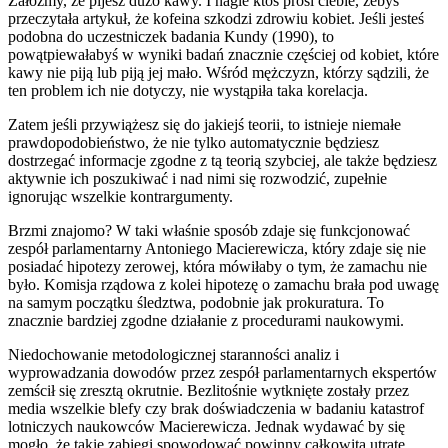
Załóżmy, że pijesz dużo kawy. I nagle ktoś prosi ciebie, żebyś
przeczytała artykuł, że kofeina szkodzi zdrowiu kobiet. Jeśli jesteś
podobna do uczestniczek badania Kundy (1990), to
powątpiewałabyś w wyniki badań znacznie częściej od kobiet, które
kawy nie piją lub piją jej mało. Wśród mężczyzn, którzy sądzili, że
ten problem ich nie dotyczy, nie wystąpiła taka korelacja.
Zatem jeśli przywiążesz się do jakiejś teorii, to istnieje niemałe
prawdopodobieństwo, że nie tylko automatycznie będziesz
dostrzegać informacje zgodne z tą teorią szybciej, ale także będziesz
aktywnie ich poszukiwać i nad nimi się rozwodzić, zupełnie
ignorując wszelkie kontrargumenty.
Brzmi znajomo? W taki właśnie sposób zdaje się funkcjonować
zespół parlamentarny Antoniego Macierewicza, który zdaje się nie
posiadać hipotezy zerowej, która mówiłaby o tym, że zamachu nie
było. Komisja rządowa z kolei hipotezę o zamachu brała pod uwagę
na samym początku śledztwa, podobnie jak prokuratura. To
znacznie bardziej zgodne działanie z procedurami naukowymi.
Niedochowanie metodologicznej staranności analiz i
wyprowadzania dowodów przez zespół parlamentarnych ekspertów
zemścił się zresztą okrutnie. Bezlitośnie wytknięte zostały przez
media wszelkie blefy czy brak doświadczenia w badaniu katastrof
lotniczych naukowców Macierewicza. Jednak wydawać by się
mogło, że takie zabiegi spowodować powinny całkowitą utratę