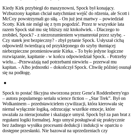
Kiedy Kirk przybiegł do maszynowni, Spock był konający.
Wzburzony kapitan chciał natychmiast wejść do rdzenia, ale Scott i
McCoy powstrzymali go siłą. - On już jest martwy – powiedział
Scotty. Kirk nie mógł się z tym pogodzić. Przez te wszystkie lata
razem Spock stał mu się bliższy niż ktokolwiek. - Dlaczego to
zrobiłeś, Spock? - z niezrozumieniem wymamrotał przez szybę. -
Czy statek jest bezpieczny? - zbył pytanie Spock. Usłyszał cichą
odpowiedź twierdzącą od przyklejonego do szyby tłumiącej
niebezpieczne promieniowanie Kirka. - To było jedyne logiczne
rozwiązanie, kapitanie - w końcu odpowiedział Spock. - Potrzeby
wielu... -Przeważają nad potrzebami niewielu – przerwał mu
kapitan. - Albo jednostki – dokończył Spock. Chwilę później osunął
się na podłogę.
●
Spock to postać fikcyjna stworzona przez Gene'a Roddenberry'ego
– autora popularnego serialu science fiction – „Star Trek”. Był on
Wolkaninem – przedstawicielem cywilizacji, która kierowała się
niemal wyłącznie logiką, odrzucając wszelkie emocje, które
uważała za nieracjonalne i skażające umysł. Spock był za pan brat z
regułami logiki formalnej. Jego umysł posługiwał się praktycznie
bez żadnego wysiłku procesami dedukcji i indukcji w oparciu o
dostępne przesłanki. Nie bazował na uprzedzeniach czy