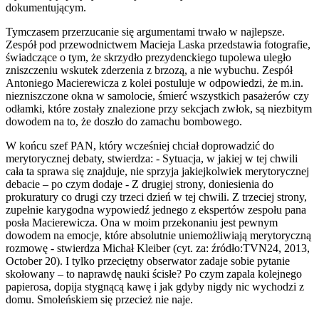
dokumentującym.
Tymczasem przerzucanie się argumentami trwało w najlepsze.
Zespół pod przewodnictwem Macieja Laska przedstawia fotografie,
świadczące o tym, że skrzydło prezydenckiego tupolewa uległo
zniszczeniu wskutek zderzenia z brzozą, a nie wybuchu. Zespół
Antoniego Macierewicza z kolei postuluje w odpowiedzi, że m.in.
niezniszczone okna w samolocie, śmierć wszystkich pasażerów czy
odłamki, które zostały znalezione przy sekcjach zwłok, są niezbitym
dowodem na to, że doszło do zamachu bombowego.
W końcu szef PAN, który wcześniej chciał doprowadzić do
merytorycznej debaty, stwierdza: - Sytuacja, w jakiej w tej chwili
cała ta sprawa się znajduje, nie sprzyja jakiejkolwiek merytorycznej
debacie – po czym dodaje - Z drugiej strony, doniesienia do
prokuratury co drugi czy trzeci dzień w tej chwili. Z trzeciej strony,
zupełnie karygodna wypowiedź jednego z ekspertów zespołu pana
posła Macierewicza. Ona w moim przekonaniu jest pewnym
dowodem na emocje, które absolutnie uniemożliwiają merytoryczną
rozmowę - stwierdza Michał Kleiber (cyt. za: źródło:TVN24, 2013,
October 20). I tylko przeciętny obserwator zadaje sobie pytanie
skołowany – to naprawdę nauki ścisłe? Po czym zapala kolejnego
papierosa, dopija stygnącą kawę i jak gdyby nigdy nic wychodzi z
domu. Smoleńskiem się przecież nie naje.