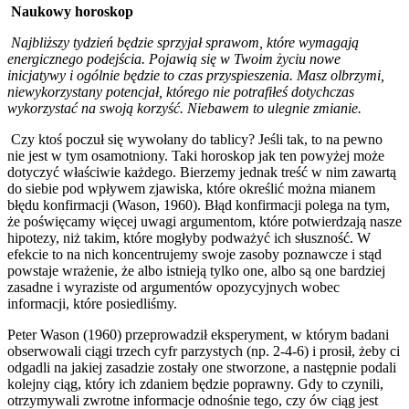
Naukowy horoskop
Najbliższy tydzień będzie sprzyjał sprawom, które wymagają
energicznego podejścia. Pojawią się w Twoim życiu nowe
inicjatywy i ogólnie będzie to czas przyspieszenia. Masz olbrzymi,
niewykorzystany potencjał, którego nie potrafiłeś dotychczas
wykorzystać na swoją korzyść. Niebawem to ulegnie zmianie.
Czy ktoś poczuł się wywołany do tablicy? Jeśli tak, to na pewno
nie jest w tym osamotniony. Taki horoskop jak ten powyżej może
dotyczyć właściwie każdego. Bierzemy jednak treść w nim zawartą
do siebie pod wpływem zjawiska, które określić można mianem
błędu konfirmacji (Wason, 1960). Błąd konfirmacji polega na tym,
że poświęcamy więcej uwagi argumentom, które potwierdzają nasze
hipotezy, niż takim, które mogłyby podważyć ich słuszność. W
efekcie to na nich koncentrujemy swoje zasoby poznawcze i stąd
powstaje wrażenie, że albo istnieją tylko one, albo są one bardziej
zasadne i wyraziste od argumentów opozycyjnych wobec
informacji, które posiedliśmy.
Peter Wason (1960) przeprowadził eksperyment, w którym badani
obserwowali ciągi trzech cyfr parzystych (np. 2-4-6) i prosił, żeby ci
odgadli na jakiej zasadzie zostały one stworzone, a następnie podali
kolejny ciąg, który ich zdaniem będzie poprawny. Gdy to czynili,
otrzymywali zwrotne informacje odnośnie tego, czy ów ciąg jest