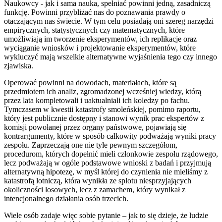
Naukowcy - jak i sama nauka, spełniać powinni jedną, zasadniczą
funkcję. Powinni przybliżać nas do poznawania prawdy o
otaczającym nas świecie. W tym celu posiadają oni szereg narzędzi
empirycznych, statystycznych czy matematycznych, które
umożliwiają im tworzenie eksperymentów, ich replikacje oraz
wyciąganie wniosków i projektowanie eksperymentów, które
wykluczyć mają wszelkie alternatywne wyjaśnienia tego czy innego
zjawiska.
Operować powinni na dowodach, materiałach, które są
przedmiotem ich analiz, zgromadzonej wcześniej wiedzy, którą
przez lata kompletowali i uaktualniali ich koledzy po fachu.
Tymczasem w kwestii katastrofy smoleńskiej, pomimo raportu,
który jest publicznie dostępny i stanowi wynik prac ekspertów z
komisji powołanej przez organy państwowe, pojawiają się
kontrargumenty, które w sposób całkowity podważają wyniki pracy
zespołu. Zaprzeczają one nie tyle pewnym szczegółom,
procedurom, których dopełnić mieli członkowie zespołu rządowego,
lecz podważają w ogóle podstawowe wnioski z badań i przyjmują
alternatywną hipotezę, w myśl której do czynienia nie mieliśmy z
katastrofą lotniczą, która wynikła ze splotu niesprzyjających
okoliczności losowych, lecz z zamachem, który wynikał z
intencjonalnego działania osób trzecich.
Wiele osób zadaje więc sobie pytanie – jak to się dzieje, że ludzie