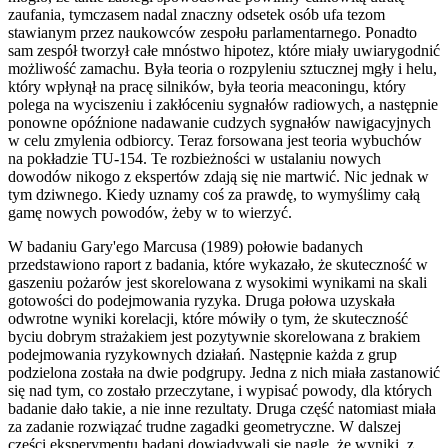
zaufania, tymczasem nadal znaczny odsetek osób ufa tezom
stawianym przez naukowców zespołu parlamentarnego. Ponadto
sam zespół tworzył całe mnóstwo hipotez, które miały uwiarygodnić
możliwość zamachu. Była teoria o rozpyleniu sztucznej mgły i helu,
który wpłynął na pracę silników, była teoria meaconingu, który
polega na wyciszeniu i zakłóceniu sygnałów radiowych, a następnie
ponowne opóźnione nadawanie cudzych sygnałów nawigacyjnych
w celu zmylenia odbiorcy. Teraz forsowana jest teoria wybuchów
na pokładzie TU-154. Te rozbieżności w ustalaniu nowych
dowodów nikogo z ekspertów zdają się nie martwić. Nic jednak w
tym dziwnego. Kiedy uznamy coś za prawdę, to wymyślimy całą
gamę nowych powodów, żeby w to wierzyć.
W badaniu Gary'ego Marcusa (1989) połowie badanych
przedstawiono raport z badania, które wykazało, że skuteczność w
gaszeniu pożarów jest skorelowana z wysokimi wynikami na skali
gotowości do podejmowania ryzyka. Druga połowa uzyskała
odwrotne wyniki korelacji, które mówiły o tym, że skuteczność
byciu dobrym strażakiem jest pozytywnie skorelowana z brakiem
podejmowania ryzykownych działań. Następnie każda z grup
podzielona została na dwie podgrupy. Jedna z nich miała zastanowić
się nad tym, co zostało przeczytane, i wypisać powody, dla których
badanie dało takie, a nie inne rezultaty. Druga część natomiast miała
za zadanie rozwiązać trudne zagadki geometryczne. W dalszej
części eksperymentu badani dowiadywali się nagle, że wyniki, z