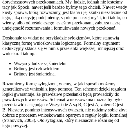
dotychczasowych przekonaniach. My, ludzie, jednak nie jesteśmy
tacy jak Spock, nawet jeśli bardzo byśmy tego chcieli. Nawet wtedy
kiedy sprawa, którą rozważamy, jest błaha i jej skutki niezależnie od
tego, jaką decyzję podejmiemy, są nie po naszej myśli, to i tak to, co
wiemy, albo odnośnie czego jesteśmy przekonani, zaburza naszą
umiejętność rozumowania i formułowania nowych przekonań.
Doskonale to widać na przykładzie sylogizmów, które stanowią
klasyczną formę wnioskowania logicznego. Formalny argument
dedukcyjny składa się w nim z przesłanki większej, mniejszej oraz
wniosku. I tak np.:
Wszyscy ludzie są śmiertelni.
Britney jest człowiekiem.
Britney jest śmiertelna.
Rozumiemy formę sylogizmu, wiemy, w jaki sposób możemy
generalizować wnioski z jego pomocą. Ten schemat dzięki regułom
logiki gwarantuje, że prawdziwe przesłanki będą prowadziły do
prawdziwych wniosków. Schemat wnioskowania można by było
przedstawić następująco: Wszystkie A są B, C jest A, zatem C jest
B. Niestety, pomimo intensywnych ćwiczeń, nie radzimy sobie zbyt
dobrze z procesem wnioskowania opartym o reguły logiki formalnej
(Stanovich, 2003). Oto sylogizm, który nieznacznie różni się od
tego powyżej: