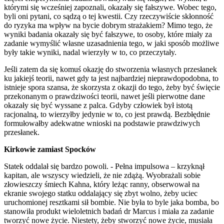
którymi się wcześniej zapoznali, okazały się fałszywe. Wobec tego,
byli oni pytani, co sądzą o tej kwestii. Czy rzeczywiście skłonność
do ryzyka ma wpływ na bycie dobrym strażakiem? Mimo tego, że
wyniki badania okazały się być fałszywe, to osoby, które miały za
zadanie wymyślić własne uzasadnienia tego, w jaki sposób możliwe
były takie wyniki, nadal wierzyły w to, co przeczytały.
Jeśli zatem da się komuś okazję do stworzenia własnych przesłanek
ku jakiejś teorii, nawet gdy ta jest najbardziej nieprawdopodobna, to
istnieje spora szansa, że skorzysta z okazji do tego, żeby być święcie
przekonanym o prawdziwości teorii, nawet jeśli pierwotne dane
okazały się być wyssane z palca. Gdyby człowiek był istotą
racjonalną, to wierzyłby jedynie w to, co jest prawdą. Bezbłędnie
formułowałby adekwatne wnioski na podstawie prawdziwych
przesłanek.
Kirkowie zamiast Spocków
Statek oddalał się bardzo powoli. - Pełna impulsowa – krzyknął
kapitan, ale wszyscy wiedzieli, że nie zdążą. Wyobrażali sobie
złowieszczy śmiech Kahna, który leżąc ranny, obserwował na
ekranie swojego statku oddalający się zbyt wolno, żeby uciec
uruchomionej resztkami sił bombie. Nie była to byle jaka bomba, bo
stanowiła produkt wieloletnich badań dr Marcus i miała za zadanie
tworzyć nowe życie. Niestety, żeby stworzyć nowe życie, musiała