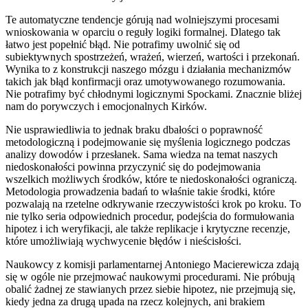
Te automatyczne tendencje górują nad wolniejszymi procesami
wnioskowania w oparciu o reguły logiki formalnej. Dlatego tak
łatwo jest popełnić błąd. Nie potrafimy uwolnić się od
subiektywnych spostrzeżeń, wrażeń, wierzeń, wartości i przekonań.
Wynika to z konstrukcji naszego mózgu i działania mechanizmów
takich jak błąd konfirmacji oraz umotywowanego rozumowania.
Nie potrafimy być chłodnymi logicznymi Spockami. Znacznie bliżej
nam do porywczych i emocjonalnych Kirków.
Nie usprawiedliwia to jednak braku dbałości o poprawność
metodologiczną i podejmowanie się myślenia logicznego podczas
analizy dowodów i przesłanek. Sama wiedza na temat naszych
niedoskonałości powinna przyczynić się do podejmowania
wszelkich możliwych środków, które te niedoskonałości ograniczą.
Metodologia prowadzenia badań to właśnie takie środki, które
pozwalają na rzetelne odkrywanie rzeczywistości krok po kroku. To
nie tylko seria odpowiednich procedur, podejścia do formułowania
hipotez i ich weryfikacji, ale także replikacje i krytyczne recenzje,
które umożliwiają wychwycenie błędów i nieścisłości.
Naukowcy z komisji parlamentarnej Antoniego Macierewicza zdają
się w ogóle nie przejmować naukowymi procedurami. Nie próbują
obalić żadnej ze stawianych przez siebie hipotez, nie przejmują się,
kiedy jedna za drugą upada na rzecz kolejnych, ani brakiem