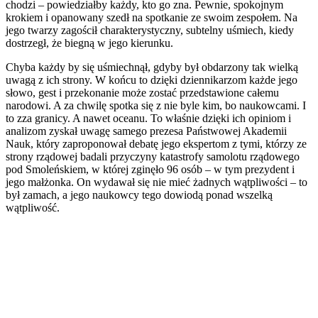
chodzi – powiedziałby każdy, kto go zna. Pewnie, spokojnym
krokiem i opanowany szedł na spotkanie ze swoim zespołem. Na
jego twarzy zagościł charakterystyczny, subtelny uśmiech, kiedy
dostrzegł, że biegną w jego kierunku.
Chyba każdy by się uśmiechnął, gdyby był obdarzony tak wielką
uwagą z ich strony. W końcu to dzięki dziennikarzom każde jego
słowo, gest i przekonanie może zostać przedstawione całemu
narodowi. A za chwilę spotka się z nie byle kim, bo naukowcami. I
to zza granicy. A nawet oceanu. To właśnie dzięki ich opiniom i
analizom zyskał uwagę samego prezesa Państwowej Akademii
Nauk, który zaproponował debatę jego ekspertom z tymi, którzy ze
strony rządowej badali przyczyny katastrofy samolotu rządowego
pod Smoleńskiem, w której zginęło 96 osób – w tym prezydent i
jego małżonka. On wydawał się nie mieć żadnych wątpliwości – to
był zamach, a jego naukowcy tego dowiodą ponad wszelką
wątpliwość.