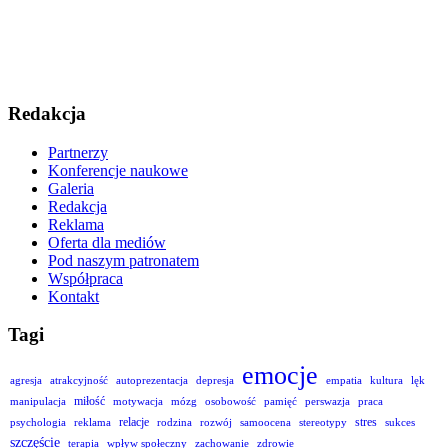
Redakcja
Partnerzy
Konferencje naukowe
Galeria
Redakcja
Reklama
Oferta dla mediów
Pod naszym patronatem
Współpraca
Kontakt
Tagi
emocje
agresja
atrakcyjność
autoprezentacja
depresja
empatia
kultura
lęk
miłość
manipulacja
motywacja
mózg
osobowość
pamięć
perswazja
praca
relacje
stres
psychologia
reklama
rodzina
rozwój
samoocena
stereotypy
sukces
szczęście
terapia
wpływ społeczny
zachowanie
zdrowie