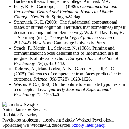
Bachelor's thesis, Hampshire College, Amherst, MA.
Petty, R. E., Cacioppo, J. T. (1986).
Communication and
Persuasion: Central and Peripheral Routes to Attitude
Change
. New York: Springer-Verlag.
Stanovich, K. E. (2003). The fundamental computational
biases of human cognition: Heuristics that (sometimes) impair
decision making and problem solving. W: J. E. Davidson, R.
J. Sternberg (red.),
The psychology of problem solving
(s.
291-342). New York: Cambridge University Press.
Strack, F., Martin, L., Schwarz, N. (1988). Priming and
communication: Social determinants of information use in
judgments of life satisfaction.
European Journal of Social
Psychology, 18
(5), 429-442.
Todorov, A., Mandisodza, A. N., Goren, A., Hall, C. C.
(2005). Inferences of competence from faces predict election
outcomes.
Science, 308
(5728), 1623-1626.
Wason, P. C. (1960). On the failure to eliminate hypothesis in
a conceptual task.
Quarterly Journal of Experimental
Psychology, 12,
129-140.
Autor:
Jarosław Świątek
Redaktor Naczelny
Psycholog społeczny, absolwent Szkoły Wyższej Psychologii
Społecznej we Wrocławiu, założyciel
Szkoły Inteligencji