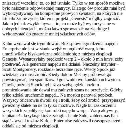
zniszczyć wcześniej to, co już istniało. Tylko w ten sposób możliwe
było nałożenie odpowiedniej matrycy. Dlatego ów produkt miał być
wykorzystywany na kompletnie jałowych światach, na których nie
istniało żadne życie, któremu projekt „Genesis” mógłby zagrozić.
Jak to jednak zwykle bywa – to, co może być wykorzystane w
dobrych intencjach, można łatwo sprowadzić na złą drogę i
wykorzystać do znacznie mniej szlachetnych celów.
Kahn wydawał się tryumfować. Bez sprawnego rdzenia napędu
Enterprise nie jest w stanie wejść w prędkość warp, która
umożliwiłaby błyskawiczne oddalenie się z miejsca eksplozji
Genesis. Wystarczyłaby prędkość warp 2 – około 3 mln km/s, żeby
przetrwać. Ale generator napędu nie działał. Naczelny inżynier –
Scott Montgomery, rozkładał bezradnie ręce. Wtedy Spock już
wiedział, co musi zrobić. Kiedy doktor McCoy próbował go
powstrzymać, ten sparaliżował go swoim wolkańskim uchwytem.
Chwilę później Spock był już za szybą, gdzie poziom
promieniowania nie dawał mu żadnych szans na przeżycie. Gdyby
tylko zdołał uruchomić napęd... Na mostku panował popłoch.
Wszyscy oficerowie dwoili się i troili, żeby coś zrobić, przyspieszyć
gwiezdny statek na ile to tylko możliwe. Nagle ku zaskoczeniu
wszystkich zapaliły się kontrolki napędu warp. - Warp aktywny,
kapitanie! - krzyknął ktoś z załogi. - Panie Sulu, zabierz nas Pan
stąd! - wydał rozkaz Kirk, a Enterprise zakrzywił czasoprzestrzeń i
oddalił się od miejsca eksplozji.