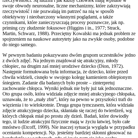
rzeczywistości. Są ludźmi i jak każdy człowiek mają wpisane w
swoje obwody neuronalne, liczne mechanizmy, które zakrzywiają
rzeczywistość i nie pozwalają im patrzeć na nią w sposób
obiektywny i nieobarczony własnymi poglądami, a także
czynnikami, które zanieczyszczają procesy poznawcze, jak np.
priming czy złudzenie fokusowe (Higgins i in., 1977; Strack,
Martin, Schwarz, 1988). Przeciętny Kowalski ma jednak problem ze
spojrzeniem na naukowe autorytety jako na zwykłe osoby, podobne
do niego samego.
W pewnym badaniu pokazywano dwóm grupom uczestników jedno
z dwóch zdjęć. Na jednym znajdował się atrakcyjny, młody
chłopiec, na drugim zaś mniej urodziwe dziecko (Dion, 1972).
Następnie formułowana była informacja, że dziecko, które przed
chwila widzieli, cisnęło w swojego kolegę kamieniem oblepionym
śniegiem. Zadanie dla badanych było proste – zinterpretuj
zachowanie chłopca. Wyniki jednak nie były już tak jednoznaczne.
Oto grupa osób, która widziała zdjęcie mniej atrakcyjnego chłopaka,
uznawała, że to „mały zbir”, który na pewno w przyszłości trafi do
więzienia i to wielokrotnie. Druga grupa tymczasem, która widziała
zdjęcie atrakcyjnego dziecka, skłaniała się raczej do twierdzeń, wg
których chłopak miał po prostu zły dzień. Badań, które dowiodły
tego, iż ludzie atrakcyjni fizycznie mają w życiu łatwiej, było całe
mnóstwo (Etcoff, 1999). Nie inaczej sytuacja wygląda w przypadku
ocenianiu kompetencji. Np. jesteśmy bardziej skłonni głosować na