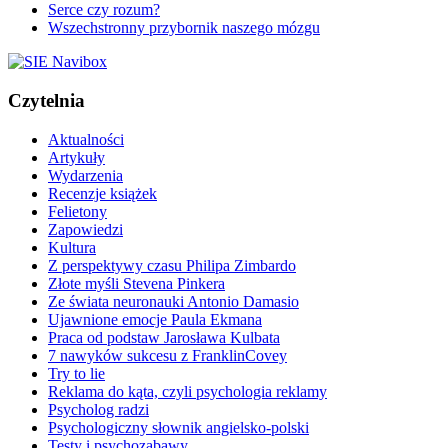
Serce czy rozum?
Wszechstronny przybornik naszego mózgu
Czytelnia
Aktualności
Artykuły
Wydarzenia
Recenzje książek
Felietony
Zapowiedzi
Kultura
Z perspektywy czasu Philipa Zimbardo
Złote myśli Stevena Pinkera
Ze świata neuronauki Antonio Damasio
Ujawnione emocje Paula Ekmana
Praca od podstaw Jarosława Kulbata
7 nawyków sukcesu z FranklinCovey
Try to lie
Reklama do kąta, czyli psychologia reklamy
Psycholog radzi
Psychologiczny słownik angielsko-polski
Testy i psychozabawy