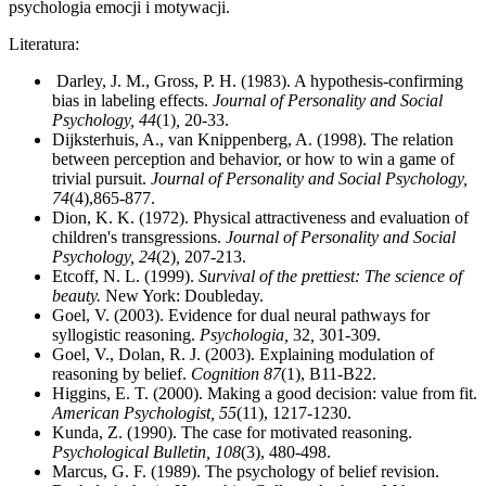
psychologia emocji i motywacji.
Literatura:
Darley, J. M., Gross, P. H. (1983). A hypothesis-confirming
bias in labeling effects.
Journal of Personality and Social
Psychology, 44
(1)
,
20-33.
Dijksterhuis, A., van Knippenberg, A. (1998). The relation
between perception and behavior, or how to win a game of
trivial pursuit.
Journal of Personality and Social Psychology,
74
(4),865-877.
Dion, K. K. (1972). Physical attractiveness and evaluation of
children's transgressions.
Journal of Personality and Social
Psychology, 24
(2)
,
207-213.
Etcoff, N. L. (1999).
Survival of the prettiest: The science of
beauty.
New York: Doubleday.
Goel, V. (2003). Evidence for dual neural pathways for
syllogistic reasoning.
Psychologia,
32
,
301-309.
Goel, V., Dolan, R. J. (2003). Explaining modulation of
reasoning by belief.
Cognition 87
(1), B11-B22.
Higgins, E. T. (2000). Making a good decision: value from fit.
American Psychologist, 55
(11), 1217-1230.
Kunda, Z. (1990). The case for motivated reasoning.
Psychological Bulletin, 108
(3), 480-498.
Marcus, G. F. (1989). The psychology of belief revision.