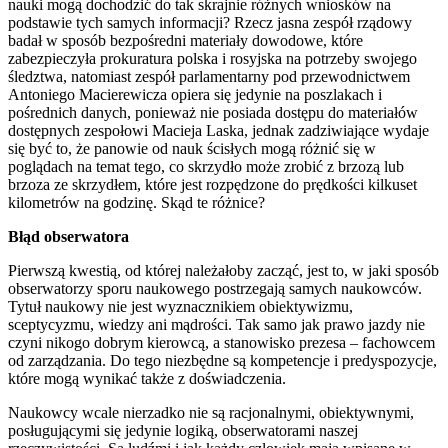
nauki mogą dochodzić do tak skrajnie różnych wniosków na
podstawie tych samych informacji? Rzecz jasna zespół rządowy
badał w sposób bezpośredni materiały dowodowe, które
zabezpieczyła prokuratura polska i rosyjska na potrzeby swojego
śledztwa, natomiast zespół parlamentarny pod przewodnictwem
Antoniego Macierewicza opiera się jedynie na poszlakach i
pośrednich danych, ponieważ nie posiada dostępu do materiałów
dostępnych zespołowi Macieja Laska, jednak zadziwiające wydaje
się być to, że panowie od nauk ścisłych mogą różnić się w
poglądach na temat tego, co skrzydło może zrobić z brzozą lub
brzoza ze skrzydłem, które jest rozpędzone do prędkości kilkuset
kilometrów na godzinę. Skąd te różnice?
Błąd obserwatora
Pierwszą kwestią, od której należałoby zacząć, jest to, w jaki sposób
obserwatorzy sporu naukowego postrzegają samych naukowców.
Tytuł naukowy nie jest wyznacznikiem obiektywizmu,
sceptycyzmu, wiedzy ani mądrości. Tak samo jak prawo jazdy nie
czyni nikogo dobrym kierowcą, a stanowisko prezesa – fachowcem
od zarządzania. Do tego niezbędne są kompetencje i predyspozycje,
które mogą wynikać także z doświadczenia.
Naukowcy wcale nierzadko nie są racjonalnymi, obiektywnymi,
posługującymi się jedynie logiką, obserwatorami naszej