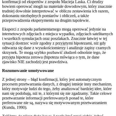
konfirmacji od ekspertów z zespołu Macieja Laska. Ci drudzy
bowiem operować mogli na materiale dowodowym, który znacznie
trudniej dowolnie interpretować w obliczu zestawienia ich razem,
dokonaniu niezbędnych pomiarów i obliczeń, a także
przeprowadzenia eksperymentu na drugim tupolewie.
Eksperci z zespołu parlamentarnego mogą operować jedynie na
internetowych zdjęciach z miejsca wypadku, zdjęciach satelitarnych
i wszelkich symulacjach oraz poszlakach. Znacznie łatwiej w tej
sytuacji dostrzec wzór zgodny z przyjętymi hipotezami, niż gdy
odtwarza się dane z wysokościomierzy i analizuje zapisy czarnych
skrzynek. Te mogą szybko pozbawić złudzeń odnośnie tego, że
przyjęta hipoteza zerowa (hipoteza mówiąca o tym, że dane
zjawisko NIE zachodzi) jest prawdziwa.
Rozumowanie umotywowane
Z jednej strony – błąd konfirmacji, który jest automatycznym
procesem przetwarzania danych, z drugiej istnieje inny mechanizm,
który motywuje ludzi do tego, żeby analizować bardziej idee, które
nam się podobają, niż te, z którymi się nie zgadzamy. Takie celowe
przetwarzanie informacji preferowanych ponad te, które
preferowane nie są, nazywa się motywowanym przetwarzaniem
(Kunda, 1990).