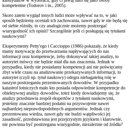
kandydatów w wyborach, gdy ci jawią nam się jako osoby
kompetentne (Todorov i in., 2005).
Skoro zatem wygląd innych ludzi może wpływać na to, w jaki
sposób będziemy oceniali ich zachowania, nawet gdy te nie będą się
od siebie różniły, to czy analogicznie możemy postrzegać
wiarygodność ich opinii? Szczególnie jeśli ci posługują się tytułami
naukowymi?
Eksperymenty Petty'ego i Caccioppo (1986) pokazały, że kiedy
mamy motywację do przetwarzania napływających do nas
informacji oraz kompetencje, żeby dokonywać takiej analizy, to
autorytet mówcy nie będzie miał dla nas znaczenia. Jednak w
przypadku, kiedy nie posiadamy kompetencji ani nie poświęcamy
zbyt wiele czasu na analizowanie przekazywanych informacji, to
autorytet (czyli np. tytuł naukowy) odegra niebagatelną rolę w
naszym postrzeganiu prezentowanych dowodów. W przypadku
katastrof lotniczych mało kto posiada odpowiednie kompetencje do
obiektywnej analizy dowodów, toteż kiedy dowiadujemy się, że
analizy przedstawia zespół ekspertów z tytułami naukowymi,
jesteśmy znacznie bardziej podatni na przyswojenie nawet
najbardziej nieprawdopodobnych argumentów. Jednak czy
prezentowana wiedza, nawet gdy nie budzi wątpliwości jej
zasadność, przedstawiona jest przejrzystym językiem i klarownie,
nie powinna być postrzegana wiarygodnie, niezależnie od źródła?