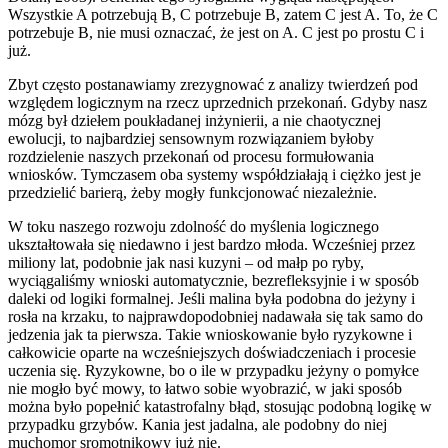
Wszystkie A potrzebują B, C potrzebuje B, zatem C jest A. To, że C
potrzebuje B, nie musi oznaczać, że jest on A. C jest po prostu C i
już.
Zbyt często postanawiamy zrezygnować z analizy twierdzeń pod
względem logicznym na rzecz uprzednich przekonań. Gdyby nasz
mózg był dziełem poukładanej inżynierii, a nie chaotycznej
ewolucji, to najbardziej sensownym rozwiązaniem byłoby
rozdzielenie naszych przekonań od procesu formułowania
wniosków. Tymczasem oba systemy współdziałają i ciężko jest je
przedzielić barierą, żeby mogły funkcjonować niezależnie.
W toku naszego rozwoju zdolność do myślenia logicznego
ukształtowała się niedawno i jest bardzo młoda. Wcześniej przez
miliony lat, podobnie jak nasi kuzyni – od małp po ryby,
wyciągaliśmy wnioski automatycznie, bezrefleksyjnie i w sposób
daleki od logiki formalnej. Jeśli malina była podobna do jeżyny i
rosła na krzaku, to najprawdopodobniej nadawała się tak samo do
jedzenia jak ta pierwsza. Takie wnioskowanie było ryzykowne i
całkowicie oparte na wcześniejszych doświadczeniach i procesie
uczenia się. Ryzykowne, bo o ile w przypadku jeżyny o pomyłce
nie mogło być mowy, to łatwo sobie wyobrazić, w jaki sposób
można było popełnić katastrofalny błąd, stosując podobną logikę w
przypadku grzybów. Kania jest jadalna, ale podobny do niej
muchomor sromotnikowy już nie.