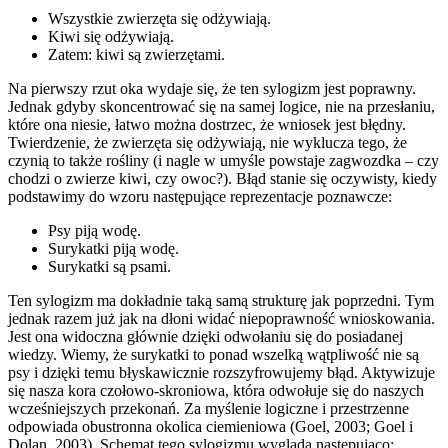
Wszystkie zwierzęta się odżywiają.
Kiwi się odżywiają.
Zatem: kiwi są zwierzętami.
Na pierwszy rzut oka wydaje się, że ten sylogizm jest poprawny.
Jednak gdyby skoncentrować się na samej logice, nie na przesłaniu,
które ona niesie, łatwo można dostrzec, że wniosek jest błędny.
Twierdzenie, że zwierzęta się odżywiają, nie wyklucza tego, że
czynią to także rośliny (i nagle w umyśle powstaje zagwozdka – czy
chodzi o zwierze kiwi, czy owoc?). Błąd stanie się oczywisty, kiedy
podstawimy do wzoru następujące reprezentacje poznawcze:
Psy piją wodę.
Surykatki piją wodę.
Surykatki są psami.
Ten sylogizm ma dokładnie taką samą strukturę jak poprzedni. Tym
jednak razem już jak na dłoni widać niepoprawność wnioskowania.
Jest ona widoczna głównie dzięki odwołaniu się do posiadanej
wiedzy. Wiemy, że surykatki to ponad wszelką wątpliwość nie są
psy i dzięki temu błyskawicznie rozszyfrowujemy błąd. Aktywizuje
się nasza kora czołowo-skroniowa, która odwołuje się do naszych
wcześniejszych przekonań. Za myślenie logiczne i przestrzenne
odpowiada obustronna okolica ciemieniowa (Goel, 2003; Goel i
Dolan, 2003). Schemat tego sylogizmu wygląda następująco: