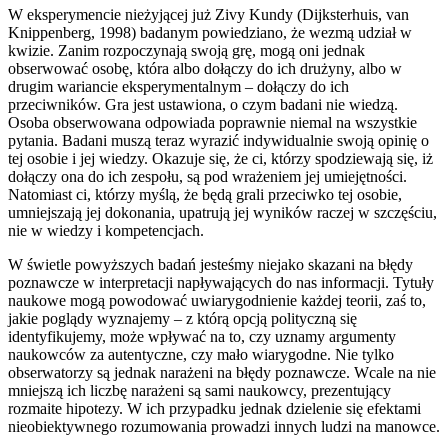
W eksperymencie nieżyjącej już Zivy Kundy (Dijksterhuis, van
Knippenberg, 1998) badanym powiedziano, że wezmą udział w
kwizie. Zanim rozpoczynają swoją grę, mogą oni jednak
obserwować osobę, która albo dołączy do ich drużyny, albo w
drugim wariancie eksperymentalnym – dołączy do ich
przeciwników. Gra jest ustawiona, o czym badani nie wiedzą.
Osoba obserwowana odpowiada poprawnie niemal na wszystkie
pytania. Badani muszą teraz wyrazić indywidualnie swoją opinię o
tej osobie i jej wiedzy. Okazuje się, że ci, którzy spodziewają się, iż
dołączy ona do ich zespołu, są pod wrażeniem jej umiejętności.
Natomiast ci, którzy myślą, że będą grali przeciwko tej osobie,
umniejszają jej dokonania, upatrują jej wyników raczej w szczęściu,
nie w wiedzy i kompetencjach.
W świetle powyższych badań jesteśmy niejako skazani na błędy
poznawcze w interpretacji napływających do nas informacji. Tytuły
naukowe mogą powodować uwiarygodnienie każdej teorii, zaś to,
jakie poglądy wyznajemy – z którą opcją polityczną się
identyfikujemy, może wpływać na to, czy uznamy argumenty
naukowców za autentyczne, czy mało wiarygodne. Nie tylko
obserwatorzy są jednak narażeni na błędy poznawcze. Wcale na nie
mniejszą ich liczbę narażeni są sami naukowcy, prezentujący
rozmaite hipotezy. W ich przypadku jednak dzielenie się efektami
nieobiektywnego rozumowania prowadzi innych ludzi na manowce.