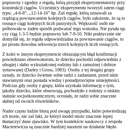
poprawny i zgodny z regułą, którą przyjęli eksperymentatorzy przy
konstrukcji ciągów. Uczestnicy eksperymentu tworzyli zatem ciągi
typu: „4-6-8”, „12-14-16” itp. Zaś regułę, którą uznawali za
rządzącą powstawaniem kolejnych ciągów, było założenie, że są to
rosnące ciągi kolejnych liczb parzystych. Większość osób nie
próbowała w żaden sposób podważać tego wniosku. Nie pytała np.
czy ciąg 1-3-5 będzie poprawny lub 7-9-10. Nikt praktycznie nie
domyślił się, że reguła odpowiedzialna za powstawanie ciągów, to
po prostu dowolna sekwencja trzech kolejnych liczb rosnących.
Z kolei w innym eksperymencie obrazującym błąd konfirmacji
powiedziano obserwatorom, że dziecko pochodzi odpowiednio z
ubogiej i słabo wykształconej rodziny lub z zamożnej i dobrze
sytuowanej (Darley i Gross, 1983). Osoby z tej drugiej grupy
uznały, że dziecko świetnie sobie radzi z zadaniami, przed nimi
stawianymi oraz posiada wiedzę i ponadprzeciętne umiejętności.
Podczas gdy osoby z grupy, która uzyskała informację o tym,
jakoby dziecko, które obserwują, pochodziło z rodziny o niskim
statusie socjoekonomicznym, oceniały, że radzi sobie znacznie
słabiej od swoich rówieśników.
Nader często ludzie biorą pod uwagę przypadki, które potwierdzają
ich teorie, nie zaś fakt, że któryś model może znacznie lepiej
tłumaczyć dane zjawisko. W tym kontekście naukowcy z zespołu
Macierewicza są znacznie bardziej narażeni na działanie błędu