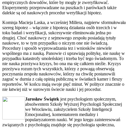
empirycznych dowodów, które by mogły je zweryfikować.
Eksperymenty przeprowadzane na puszkach i parówkach także
dalekie są od naukowych procedur weryfikacji hipotez.
Komisja Macieja Laska, a wcześniej Millera, najpierw sformułowała
szereg hipotez – włącznie z hipotezą działania osób trzecich i w
toku badań i weryfikacji, sukcesywnie eliminowała jedna po
drugiej. Choć naukowcy z sejmowego zespołu posiadają tytuły
naukowe, to w tym przypadku o niczym one nie świadczą.
Procedury i sposób wyprowadzania tez i wniosków niewiele
wspólnego ma z nauką. Panowie ci uprawiają politykę, nie naukę w
przypadku katastrofy smoleńskiej i trzeba być tego świadomym. To
nie nauka przeżywa kryzys, bo ona ma się całkiem nieźle. Kryzys
przeżywa rozum tych wszystkich, którzy z powagą obserwują
poczynania zespołu naukowców, którzy na chwilę postanowili
zagrać w durnia z całą opinią publiczną w światłach kamer i fleszy
reporterów. W końcu mają swoje pięć minut. W polityce znacznie o
nie łatwiej niż w surowym świecie nauki i jej procedur.
Jarosław Świątek
jest psychologiem społecznym,
absolwentem Szkoły Wyższej Psychologii Społecznej
we Wrocławiu, założycielem Szkoły Inteligencji
Emocjonalnej, komentatorem medialny i
popularyzatorem nauki. W jego kręgu zainteresowań
związanych z psychologią znajduje się psychologia społeczna,