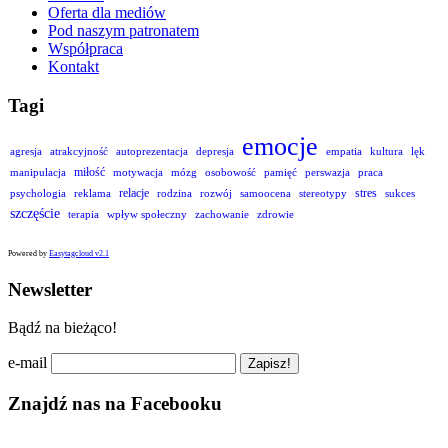
Oferta dla mediów
Pod naszym patronatem
Współpraca
Kontakt
Tagi
emocje
agresja
atrakcyjność
autoprezentacja
depresja
empatia
kultura
lęk
miłość
manipulacja
motywacja
mózg
osobowość
pamięć
perswazja
praca
relacje
stres
psychologia
reklama
rodzina
rozwój
samoocena
stereotypy
sukces
szczęście
terapia
wpływ społeczny
zachowanie
zdrowie
Powered by
Easytagcloud v2.1
Newsletter
Bądź na bieżąco!
e-mail
Znajdź nas na Facebooku