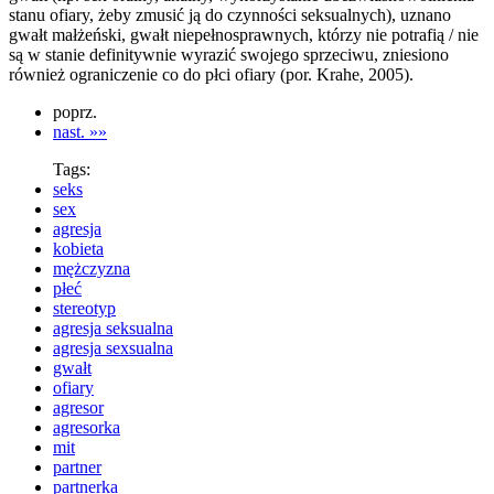
stanu ofiary, żeby zmusić ją do czynności seksualnych), uznano
gwałt małżeński, gwałt niepełnosprawnych, którzy nie potrafią / nie
są w stanie definitywnie wyrazić swojego sprzeciwu, zniesiono
również ograniczenie co do płci ofiary (por. Krahe, 2005).
poprz.
nast. »»
Tags:
seks
sex
agresja
kobieta
mężczyzna
płeć
stereotyp
agresja seksualna
agresja sexsualna
gwałt
ofiary
agresor
agresorka
mit
partner
partnerka