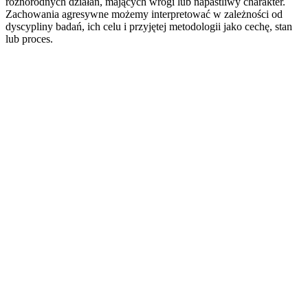
różnorodnych działań, mających wrogi lub napastliwy charakter.
Zachowania agresywne możemy interpretować w zależności od
dyscypliny badań, ich celu i przyjętej metodologii jako cechę, stan
lub proces.