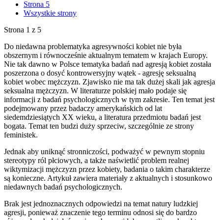
Strona 5
Wszystkie strony
Strona 1 z 5
Do niedawna problematyka agresywności kobiet nie była
obszernym i równocześnie aktualnym tematem w krajach Europy.
Nie tak dawno w Polsce tematyka badań nad agresją kobiet została
poszerzona o dosyć kontrowersyjny wątek - agresję seksualną
kobiet wobec mężczyzn. Zjawisko nie ma tak dużej skali jak agresja
seksualna mężczyzn. W literaturze polskiej mało podaje się
informacji z badań psychologicznych w tym zakresie. Ten temat jest
podejmowany przez badaczy amerykańskich od lat
siedemdziesiątych XX wieku, a literatura przedmiotu badań jest
bogata. Temat ten budzi duży sprzeciw, szczególnie ze strony
feministek.
Jednak aby uniknąć stronniczości, podważyć w pewnym stopniu
stereotypy ról płciowych, a także naświetlić problem realnej
wiktymizacji mężczyzn przez kobiety, badania o takim charakterze
są konieczne. Artykuł zawiera materiały z aktualnych i stosunkowo
niedawnych badań psychologicznych.
Brak jest jednoznacznych odpowiedzi na temat natury ludzkiej
agresji, ponieważ znaczenie tego terminu odnosi się do bardzo