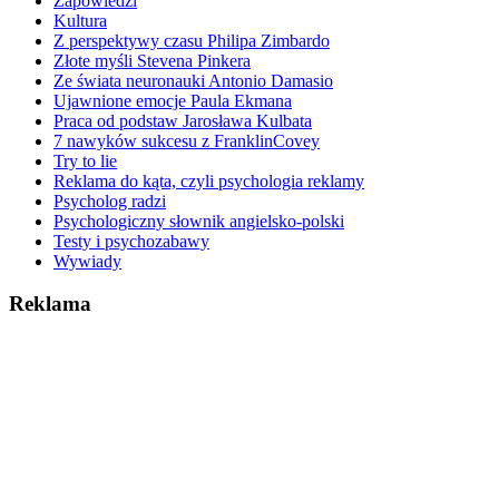
Zapowiedzi
Kultura
Z perspektywy czasu Philipa Zimbardo
Złote myśli Stevena Pinkera
Ze świata neuronauki Antonio Damasio
Ujawnione emocje Paula Ekmana
Praca od podstaw Jarosława Kulbata
7 nawyków sukcesu z FranklinCovey
Try to lie
Reklama do kąta, czyli psychologia reklamy
Psycholog radzi
Psychologiczny słownik angielsko-polski
Testy i psychozabawy
Wywiady
Reklama