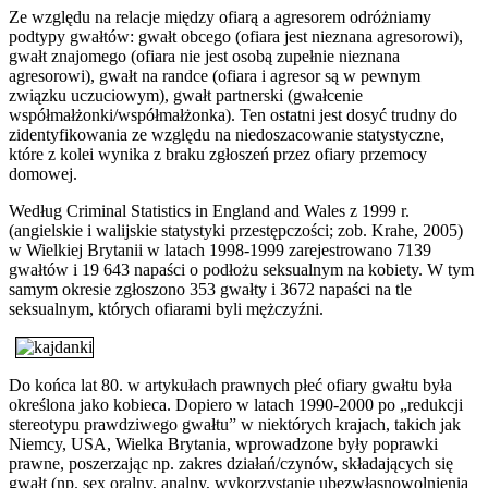
Ze względu na relacje między ofiarą a agresorem odróżniamy
podtypy gwałtów: gwałt obcego (ofiara jest nieznana agresorowi),
gwałt znajomego (ofiara nie jest osobą zupełnie nieznana
agresorowi), gwałt na randce (ofiara i agresor są w pewnym
związku uczuciowym), gwałt partnerski (gwałcenie
współmałżonki/współmałżonka). Ten ostatni jest dosyć trudny do
zidentyfikowania ze względu na niedoszacowanie statystyczne,
które z kolei wynika z braku zgłoszeń przez ofiary przemocy
domowej.
Według Criminal Statistics in England and Wales z 1999 r.
(angielskie i walijskie statystyki przestępczości; zob. Krahe, 2005)
w Wielkiej Brytanii w latach 1998-1999 zarejestrowano 7139
gwałtów i 19 643 napaści o podłożu seksualnym na kobiety. W tym
samym okresie zgłoszono 353 gwałty i 3672 napaści na tle
seksualnym, których ofiarami byli mężczyźni.
Do końca lat 80. w artykułach prawnych płeć ofiary gwałtu była
określona jako kobieca. Dopiero w latach 1990-2000 po „redukcji
stereotypu prawdziwego gwałtu” w niektórych krajach, takich jak
Niemcy, USA, Wielka Brytania, wprowadzone były poprawki
prawne, poszerzając np. zakres działań/czynów, składających się
gwałt (np. sex oralny, analny, wykorzystanie ubezwłasnowolnienia