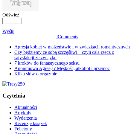
Odśwież
Wyślij
JComments
Agresja kobiet w małżeństwie i w związkach romantycznych
Czy będziemy ze sobą szczęśliwi – czyli cała rzecz o
satysfakcji ze związku
7 kroków do fantastycznego seksu
Anonimowa Agresja? Męskość, alkohol i przemoc
Kilka słów o orgazmie
Czytelnia
Aktualności
Artykuły
Wydarzenia
Recenzje książek
Felietony