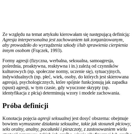
Ze względu na temat artykułu kierowałam się następującą definicją:
Agresja interpersonalna jest zachowaniem tak zorganizowanym,
aby prowadziło do wyrządzenia szkody i/lub sprawienia cierpienia
innym osobom
(Frączek, 1993).
Formy agresji (fizyczna, werbalna, seksualna, samoagresja,
pośrednia, proaktywna, reaktywna i in.) zależą od czynników
kulturowych (np. społeczne normy, uczenie się), sytuacyjnych,
indywidualnych (np. płeć, wiek, osoby, do których jest skierowana
agresja), psychologicznych, które spójnie funkcjonują jak zapadka
(spust) agresji, w tym czasie, gdy wyuczone skrypty (np.
identyfikacja z płcią) determinują wzory i modele zachowania.
Próba definicji
Konotacja pojęcia
agresji seksualnej
jest dosyć obszerna: obejmuje
bowiem
wymuszone działania seksualne, takie jak stosunek płciowy,
seks oralny, analny, pocałunki i pieszczoty, z zastosowaniem wielu