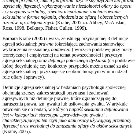
strategii przymusu, takich jak groźba, użycie siły fizycznej lub groźba
użycia siły fizycznej, wykorzystywanie niezdolności ofiary do oporu
czy przymus werbalny, również niepożądane zainteresowanie
seksualne w formie nękania, chodzenia za ofiarą i obscenicznych
rozmów, np. telefonicznych
(Krahe, 2005 za: Abbey, McAuslan,
Ross, 1998, Belknap, Fisher, Cullen, 1999).
Barbara Krahe (2005) uważa, że istnieją przynajmniej 3 definicje
agresji seksualnej:
prawna
(określająca zachowania stanowiące
wykroczenia seksualne),
badawcza
(tworząca podstawę przy pracy
teoretycznej i empirycznej na temat powszechności i przyczyn
agresji seksualnej) oraz
definicja potocznego dyskursu
(na podstawie
której decyduje się czy konkretny przypadek można uznać za akt
agresji seksualnej i przyznaje się osobom biorącym w nim udział
role ofiary i sprawcy).
Definicje agresji seksualnej w badaniach psychologii społecznej
obejmują szerszy zakres strategii przymusu i zachowań
agresywnych niż definicje prawne, które ograniczają się do
naruszenia prawa, tzn. gwałtu lub usiłowania gwałtu. W artykule
odwołam się do badań, w których
napaść seksualna definiowana
jest w kategoriach stereotypu „prawdziwego gwałtu”,
charakteryzującego ten czyn jako atak osoby używającej przemocy
fizycznej oraz werbalnej do zmuszania ofiary do aktów seksualnych
(Krahe, 2005).