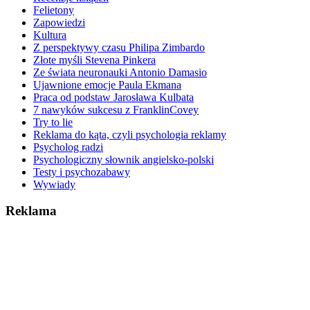
Felietony
Zapowiedzi
Kultura
Z perspektywy czasu Philipa Zimbardo
Złote myśli Stevena Pinkera
Ze świata neuronauki Antonio Damasio
Ujawnione emocje Paula Ekmana
Praca od podstaw Jarosława Kulbata
7 nawyków sukcesu z FranklinCovey
Try to lie
Reklama do kąta, czyli psychologia reklamy
Psycholog radzi
Psychologiczny słownik angielsko-polski
Testy i psychozabawy
Wywiady
Reklama