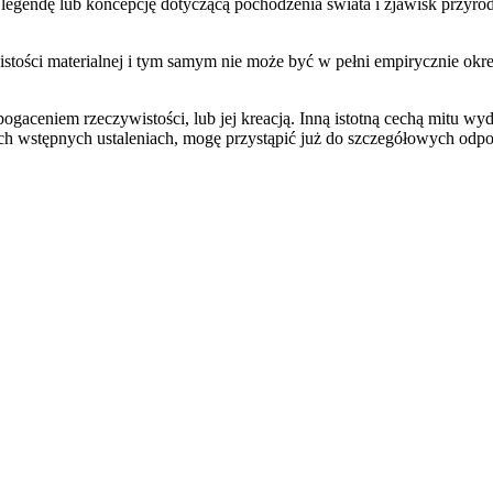
 legendę lub koncepcję dotyczącą pochodzenia świata i zjawisk przyr
istości materialnej i tym samym nie może być w pełni empirycznie okre
aceniem rzeczywistości, lub jej kreacją. Inną istotną cechą mitu wydaj
tych wstępnych ustaleniach, mogę przystąpić już do szczegółowych odp