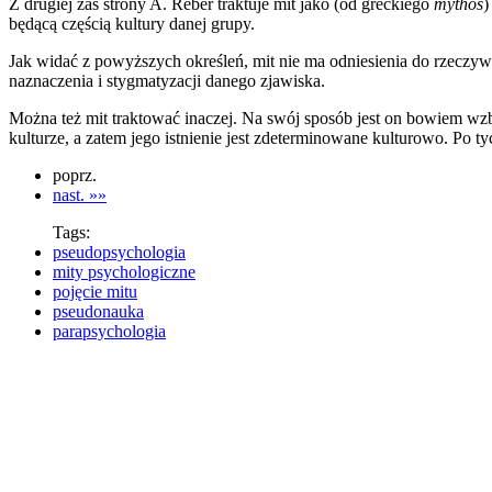
Z drugiej zaś strony A. Reber traktuje mit jako (od greckiego
mythos
)
będącą częścią kultury danej grupy.
Jak widać z powyższych określeń, mit nie ma odniesienia do rzeczyw
naznaczenia i stygmatyzacji danego zjawiska.
Można też mit traktować inaczej. Na swój sposób jest on bowiem wzbog
kulturze, a zatem jego istnienie jest zdeterminowane kulturowo. Po 
poprz.
nast. »»
Tags:
pseudopsychologia
mity psychologiczne
pojęcie mitu
pseudonauka
parapsychologia