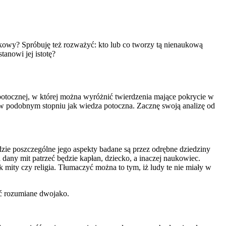
naukowy? Spróbuję też rozważyć: kto lub co tworzy tą nienaukową
tanowi jej istotę?
otocznej, w której można wyróżnić twierdzenia mające pokrycie w
ej w podobnym stopniu jak wiedza potoczna. Zacznę swoją analizę od
ie poszczególne jego aspekty badane są przez odrębne dziedziny
any mit patrzeć będzie kapłan, dziecko, a inaczej naukowiec.
mity czy religia. Tłumaczyć można to tym, iż ludy te nie miały w
ć rozumiane dwojako.