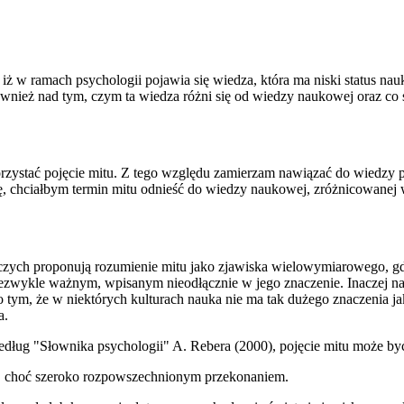
e, iż w ramach psychologii pojawia się wiedza, która ma niski status 
również nad tym, czym ta wiedza różni się od wiedzy naukowej oraz co s
zystać pojęcie mitu. Z tego względu zamierzam nawiązać do wiedzy p
logię, chciałbym termin mitu odnieść do wiedzy naukowej, zróżnicowan
czych proponują rozumienie mitu jako zjawiska wielowymiarowego, gdz
zwykle ważnym, wpisanym nieodłącznie w jego znaczenie. Inaczej na d
ym, że w niektórych kulturach nauka nie ma tak dużego znaczenia jak 
a.
dług "Słownika psychologii" A. Rebera (2000), pojęcie mitu może by
m, choć szeroko rozpowszechnionym przekonaniem.