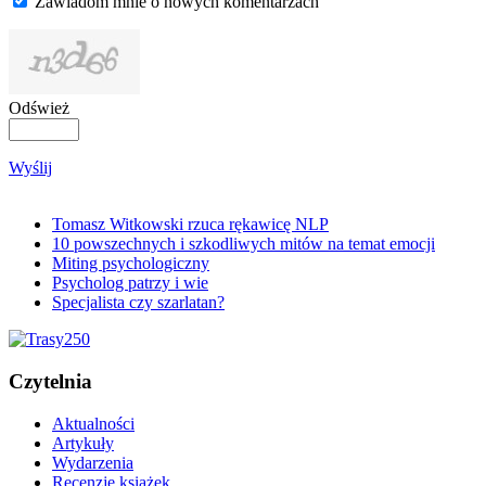
Zawiadom mnie o nowych komentarzach
Odśwież
Wyślij
Tomasz Witkowski rzuca rękawicę NLP
10 powszechnych i szkodliwych mitów na temat emocji
Miting psychologiczny
Psycholog patrzy i wie
Specjalista czy szarlatan?
Czytelnia
Aktualności
Artykuły
Wydarzenia
Recenzje książek