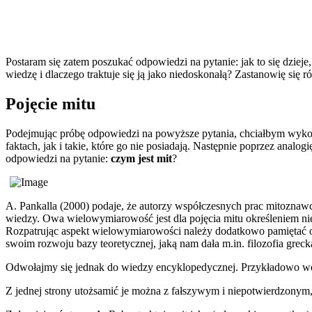
Postaram się zatem poszukać odpowiedzi na pytanie: jak to się dziej
wiedzę i dlaczego traktuje się ją jako niedoskonałą? Zastanowię się 
Pojęcie mitu
Podejmując próbę odpowiedzi na powyższe pytania, chciałbym wykor
faktach, jak i takie, które go nie posiadają. Następnie poprzez ana
odpowiedzi na pytanie:
czym jest mit
?
A. Pankalla (2000) podaje, że autorzy współczesnych prac mitoznaw
wiedzy. Owa wielowymiarowość jest dla pojęcia mitu określeniem nie
Rozpatrując aspekt wielowymiarowości należy dodatkowo pamiętać o t
swoim rozwoju bazy teoretycznej, jaką nam dała m.in. filozofia greck
Odwołajmy się jednak do wiedzy encyklopedycznej. Przykładowo we
Z jednej strony utożsamić je można z fałszywym i niepotwierdzony