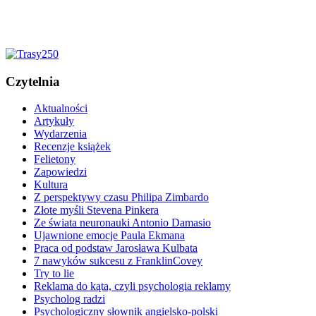
Czytelnia
Aktualności
Artykuły
Wydarzenia
Recenzje książek
Felietony
Zapowiedzi
Kultura
Z perspektywy czasu Philipa Zimbardo
Złote myśli Stevena Pinkera
Ze świata neuronauki Antonio Damasio
Ujawnione emocje Paula Ekmana
Praca od podstaw Jarosława Kulbata
7 nawyków sukcesu z FranklinCovey
Try to lie
Reklama do kąta, czyli psychologia reklamy
Psycholog radzi
Psychologiczny słownik angielsko-polski