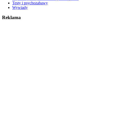
Testy i psychozabawy
Wywiady
Reklama