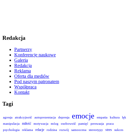
Redakcja
Partnerzy
Konferencje naukowe
Galeria
Redakcja
Reklama
Oferta dla mediów
Pod naszym patronatem
Współpraca
Kontakt
Tagi
emocje
agresja
atrakcyjność
autoprezentacja
depresja
empatia
kultura
lęk
miłość
manipulacja
motywacja
mózg
osobowość
pamięć
perswazja
praca
relacje
stres
psychologia
reklama
rodzina
rozwój
samoocena
stereotypy
sukces