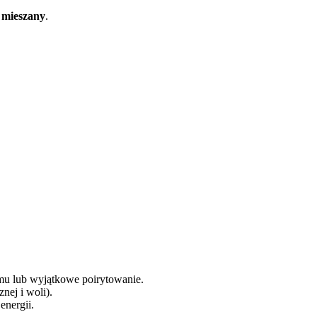
d mieszany
.
mu lub wyjątkowe poirytowanie.
znej i woli).
energii.