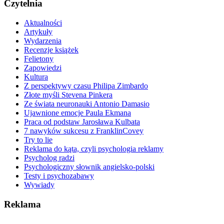
Czytelnia
Aktualności
Artykuły
Wydarzenia
Recenzje książek
Felietony
Zapowiedzi
Kultura
Z perspektywy czasu Philipa Zimbardo
Złote myśli Stevena Pinkera
Ze świata neuronauki Antonio Damasio
Ujawnione emocje Paula Ekmana
Praca od podstaw Jarosława Kulbata
7 nawyków sukcesu z FranklinCovey
Try to lie
Reklama do kąta, czyli psychologia reklamy
Psycholog radzi
Psychologiczny słownik angielsko-polski
Testy i psychozabawy
Wywiady
Reklama