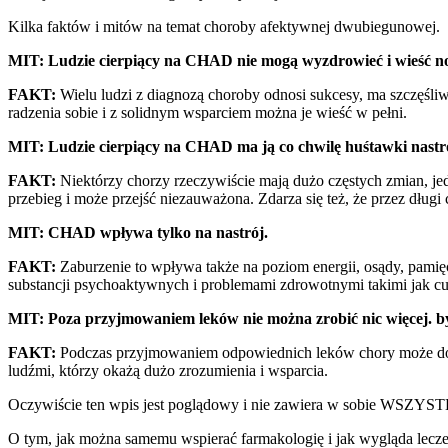
Kilka faktów i mitów na temat choroby afektywnej dwubiegunowej.
MIT:
Ludzie cierpiący na CHAD nie mogą wyzdrowieć i wieść n
FAKT:
Wielu ludzi z diagnozą choroby odnosi sukcesy, ma szczęśl
radzenia sobie i z solidnym wsparciem można je wieść w pełni.
MIT: Ludzie cierpiący na CHAD ma ją co chwilę huśtawki nastr
FAKT:
Niektórzy chorzy rzeczywiście mają dużo częstych zmian, j
przebieg i może przejść niezauważona. Zdarza się też, że przez dług
MIT: CHAD wpływa tylko na nastrój.
FAKT:
Zaburzenie to wpływa także na poziom energii, osądy, pamię
substancji psychoaktywnych i problemami zdrowotnymi takimi jak cuk
MIT: Poza przyjmowaniem leków nie można zrobić nic więcej.
FAKT:
Podczas przyjmowaniem odpowiednich leków chory może dodat
ludźmi, którzy okażą dużo zrozumienia i wsparcia.
Oczywiście ten wpis jest poglądowy i nie zawiera w sobie WSZYSTKI
O tym, jak można samemu wspierać farmakologię i jak wygląda lecz