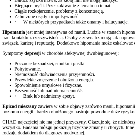
Bardzo szybka mowa, za którą inni nie mogą nadążyć.
Biegnące myśli. Przeskakiwanie z tematu na temat.
Ciągłe rozkojarzenie, problemy z koncentracją.
Zaburzone osądy i impulsywność.
·
W niektórych przypadkach także omamy i halucynacje.
Hipomania
jest mniej intensywna od manii. Ludzie w stanach hipoma
traci kontaktu z rzeczywistością. Osoby z zewnątrz mogą tak napra
związek, karierę i reputację. Dodatkowo hipomania może eskalować
Symptomy
depresji
w chorobie afektywnej dwubiegunowej:
Poczucie beznadziei, smutku i pustki.
Poirytowanie.
Niemożność doświadczenia przyjemności.
Przewlekłe zmęczenie i obniżona energia.
Spowolnienie umysłowe i fizyczne.
Bezsenność lub nadmierna senność.
·
Brak lub nadmierny apetyt.
Epizod mieszany
zawiera w sobie objawy zarówno manii, hipomanii, 
poziomu energii i bardzo obniżonego nastroju powoduje duże ryzyko
CHAD najczęściej nie ma jednej przyczyny. Okazuje się, że niektórz
wszystko. Badania mózgu pokazują fizyczne zmiany u chorych. Inne 
rodzaju dodatkiem do diagnozy medycznej.