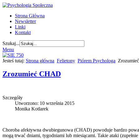
Strona Główna
Newsletter
Linki
Kontakt
Szukaj...
Menu
Jesteś tutaj:
Strona główna
Felietony
Piórem Psychologa
Zrozumie
Zrozumieć CHAD
Szczegóły
Utworzono: 10 września 2015
Monika Kotlarek
Choroba afektywna dwubiegunowa (CHAD) powoduje bardzo poważne zm
mogą trwać dniami, tygodniami lub miesiącami. Takie ataki (zupełni