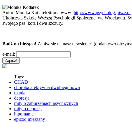
Autor:
Monika Kotlarek
Strona www:
http://www.psycholog-pisze.pl
Ukończyła Szkołę Wyższą Psychologii Społecznej we Wrocławiu. Swoją
swojego psa, kota i dwa szczury.
Bądź na bieżąco!
Zapisz się na nasz newsletter! (dodatkowo otrzyma
e-mail:
Tags:
CHAD
choroba afektywna dwubiegunowa
mania
depresja
mity o zaburzeniach psychicznych
mity o depresji
hipomania
epizod mieszany