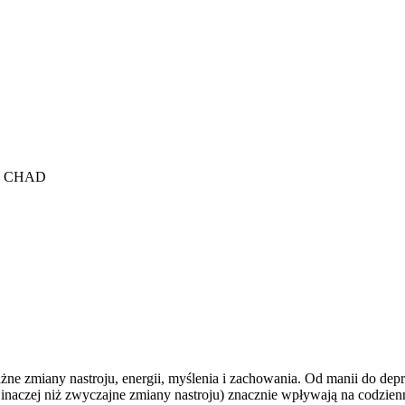
ć CHAD
iany nastroju, energii, myślenia i zachowania. Od manii do depresj
e inaczej niż zwyczajne zmiany nastroju) znacznie wpływają na codzie