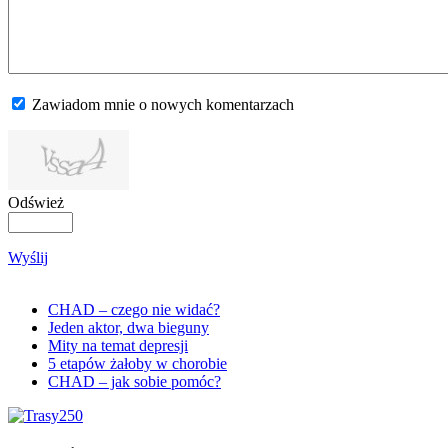
Zawiadom mnie o nowych komentarzach
Odśwież
Wyślij
CHAD – czego nie widać?
Jeden aktor, dwa bieguny
Mity na temat depresji
5 etapów żałoby w chorobie
CHAD – jak sobie pomóc?