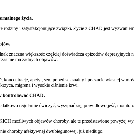
ormalnego życia.
iwe rodziny i satysfakcjonujące związki. Życie z CHAD jest wyzwan
ojów.
ednak znaczna większość częściej doświadcza epizodów depresyjnych
i czas nie ma żadnych objawów.
ć, koncentrację, apetyt, sen, popęd seksualny i poczucie własnej wa
rzyca, migrena i wysokie ciśnienie krwi.
 by kontrolować CHAD.
kowo regularnie ćwiczyć, wysypiać się, prawidłowo jeść, monitorowa
CH możliwych objawów choroby, ale te przedstawione powyżej występu
enie choroby afektywnej dwubiegunowej, już niedługo.