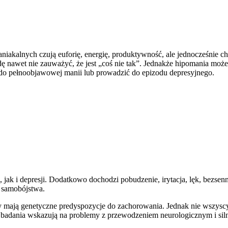
niakalnych czują euforię, energię, produktywność, ale jednocześnie ch
wdę nawet nie zauważyć, że jest „coś nie tak”. Jednakże hipomania m
 do pełnoobjawowej manii lub prowadzić do epizodu depresyjnego.
jak i depresji. Dodatkowo dochodzi pobudzenie, irytacja, lęk, bezsen
 samobójstwa.
y mają genetyczne predyspozycje do zachorowania. Jednak nie wszyscy
badania wskazują na problemy z przewodzeniem neurologicznym i siln