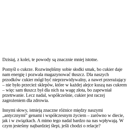
Dzisiaj, z kolei, te powody są znacznie mniej istotne.
Pomyśl o cukrze. Rozwinęliśmy sobie słodki smak, bo cukier daje
nam energię i pozwala magazynować tłuszcz. Dla naszych
przodków cukier mógł być nieprzewidywalny, a nawet przerażający
– nie było przecież sklepów, które w każdej alejce kuszą nas cukrem
– więc sam tłuszcz był dla nich na wagę złota, bo zapewniał
przetrwanie. Lecz nadal, współcześnie, cukier jest raczej
zagrożeniem dla zdrowia.
Innymi słowy, istnieją znaczne różnice między naszymi
„antycznymi” genami i współczesnym życiem – zarówno w diecie,
jak i w związkach. A mimo tego nadal bardzo na nas wpływają. W
czym jesteśmy najbardziej ślepi, jeśli chodzi o relacje?