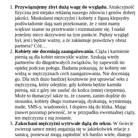
Przywiązujemy zbyt dużą wagę do wyglądu.
Atrakcyjność
fizyczna jest niejako reklamą naszego zdrowia i genów dobrej
jakości. Muskularni mężczyźni i kobiety z figurą klepsydry
podświadomie dają nam przekonanie, że z nimi mamy
większe szanse na przetrwanie i rozmnażanie się. I nadal
jesteśmy nieco skrzywieni na tym punkcie. Piękny wygląd
był, jest i będzie ważny, a że zakłamuje prawdziwy obraz
partnera? Cóż…
Kobiety nie doceniają zaangażowania.
Ciąża i karmienie
piersią są dla kobiet niezwykle ważne. Szukają wtedy
partnerów do długotrwałych związków, by zapewnili im
opiekę podczas połogu. Badania pokazują, że kobiety nie
widzą w mężczyznach cech zaangażowania. Nie doceniają
go. Dla nich dużo bardziej kosztowne jest uprawiać seks z
mężczyzną, który odejdzie, gdy kobieta będzie karmiła
piersią, niż z góry nie zaufać do końca (mniej cierpienia).
Może to tłumaczyć także to, że czasem, zanim dojdzie do
stosunku, kobiety długo rozmawiają, dyskutują, wymieniają
maile, SMS-y, wiadomości. I dopiero idą do łóżka. Mając
(nawet pozorną) pewność, że w przypadku ewentualnej ciąży,
ten mężczyzna z nią zostanie.
Zakochani mężczyźni wytrwale dążą do seksu.
W świecie
zwierząt samce mniej angażują się w jakiekolwiek relacje z
samicą, ponieważ mogą zapłodnić ich bardzo wiele, dlatego