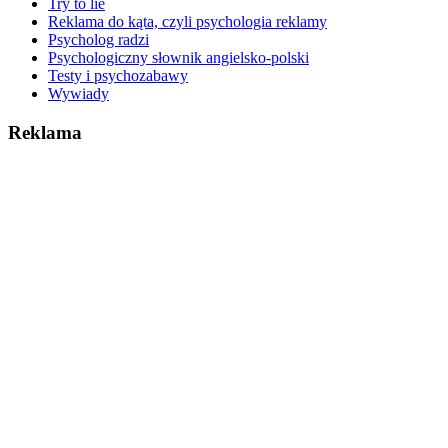
Try to lie
Reklama do kąta, czyli psychologia reklamy
Psycholog radzi
Psychologiczny słownik angielsko-polski
Testy i psychozabawy
Wywiady
Reklama