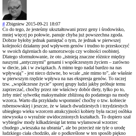
#
Zbigniew
2015-09-21 18:07
Co do tego, że jesteśmy ukształtowani przez geny i środowisko,
mniej więcej po połowie, panuje chyba już powszechna zgoda.
Dobrze byłoby jednak pamiętać o tym, że jednak w pierwszej
kolejności działamy pod wpływem genów i trudno to przeskoczyć
w swoich dążeniach do samorozwoju czy wolności osobistej.
Dlatego sformułowanie, że oto „istnieją znaczne różnice między
naszymi „antycznymi” genami i współczesnym życiem – zarówno
w diecie, jak i w związkach. A mimo tego nadal bardzo na nas
wpływają” - jest nieco dziwne, bo wcale „nie mimo to”, ale właśnie
w pierwszym rzędzie wpływa na nas ekspresja genów. To raczej
tzw. „współczesne życie” sporej grupy ludzi jakby próbuje temu
zaprzeczać, choćby przez nie właściwy dobór diety, tylko po to,
żeby mieć sylwetkę maksymalnie zbliżoną do podatnego na mody
wzorca. Warto dla przykładu wspomnieć choćby o tzw. kobiecie
rubensowskiej i jeszcze, że w latach dwudziestych i trzydziestych
ubiegłego wieku wzorcem atrakcyjności kobiety była raczej osóbka
niewysoka o wyraźnie uwidocznionych kształtach. To dopiero szał
wybiegów mody kilkadziesiąt lat temu wylansował wzorzec
chudego „wieszaka na ubrania”, ale bo przecież nie tyle o urodę
ludzkiego ciała chodziło, ale o podkreślone w ten sposób piękno