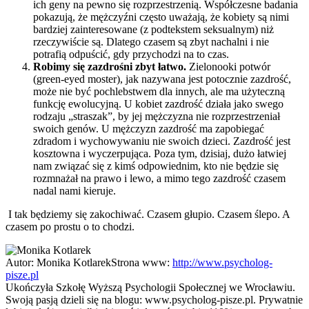
ich geny na pewno się rozprzestrzenią. Współczesne badania
pokazują, że mężczyźni często uważają, że kobiety są nimi
bardziej zainteresowane (z podtekstem seksualnym) niż
rzeczywiście są. Dlatego czasem są zbyt nachalni i nie
potrafią odpuścić, gdy przychodzi na to czas.
Robimy się zazdrośni zbyt łatwo.
Zielonooki potwór
(green-eyed moster), jak nazywana jest potocznie zazdrość,
może nie być pochlebstwem dla innych, ale ma użyteczną
funkcję ewolucyjną. U kobiet zazdrość działa jako swego
rodzaju „straszak”, by jej mężczyzna nie rozprzestrzeniał
swoich genów. U mężczyzn zazdrość ma zapobiegać
zdradom i wychowywaniu nie swoich dzieci. Zazdrość jest
kosztowna i wyczerpująca. Poza tym, dzisiaj, dużo łatwiej
nam związać się z kimś odpowiednim, kto nie będzie się
rozmnażał na prawo i lewo, a mimo tego zazdrość czasem
nadal nami kieruje.
I tak będziemy się zakochiwać. Czasem głupio. Czasem ślepo. A
czasem po prostu o to chodzi.
Autor:
Monika Kotlarek
Strona www:
http://www.psycholog-
pisze.pl
Ukończyła Szkołę Wyższą Psychologii Społecznej we Wrocławiu.
Swoją pasją dzieli się na blogu: www.psycholog-pisze.pl. Prywatnie