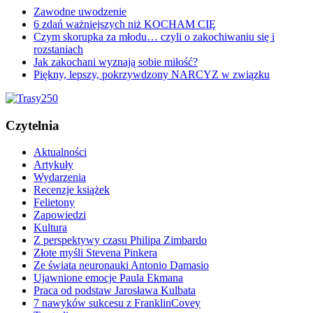
Zawodne uwodzenie
6 zdań ważniejszych niż KOCHAM CIĘ
Czym skorupka za młodu… czyli o zakochiwaniu się i
rozstaniach
Jak zakochani wyznają sobie miłość?
Piękny, lepszy, pokrzywdzony NARCYZ w związku
Czytelnia
Aktualności
Artykuły
Wydarzenia
Recenzje książek
Felietony
Zapowiedzi
Kultura
Z perspektywy czasu Philipa Zimbardo
Złote myśli Stevena Pinkera
Ze świata neuronauki Antonio Damasio
Ujawnione emocje Paula Ekmana
Praca od podstaw Jarosława Kulbata
7 nawyków sukcesu z FranklinCovey