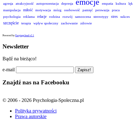
emocje
agresja
atrakcyjność
autoprezentacja
depresja
empatia
kultura
lęk
miłość
manipulacja
motywacja
mózg
osobowość
pamięć
perswazja
praca
relacje
stres
psychologia
reklama
rodzina
rozwój
samoocena
stereotypy
sukces
szczęście
terapia
wpływ społeczny
zachowanie
zdrowie
Powered by
Easytagcloud v2.1
Newsletter
Bądź na bieżąco!
e-mail
Znajdź nas na Facebooku
© 2006 - 2026 Psychologia-Spoleczna.pl
Polityka prywatności
Prawa autorskie