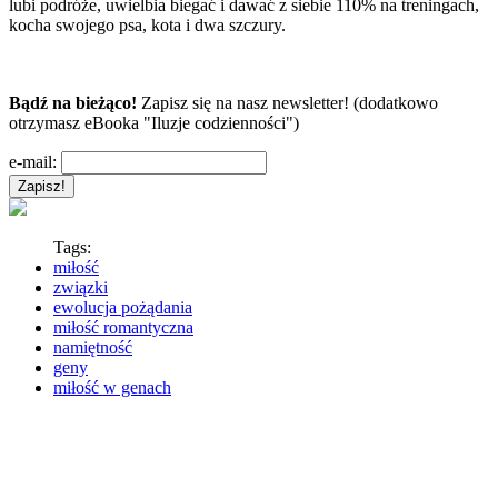
lubi podróże, uwielbia biegać i dawać z siebie 110% na treningach,
kocha swojego psa, kota i dwa szczury.
Bądź na bieżąco!
Zapisz się na nasz newsletter! (dodatkowo
otrzymasz eBooka "Iluzje codzienności")
e-mail:
Tags:
miłość
związki
ewolucja pożądania
miłość romantyczna
namiętność
geny
miłość w genach