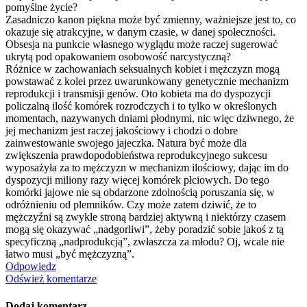
pomyślne życie?
Zasadniczo kanon piękna może być zmienny, ważniejsze jest to, co
okazuje się atrakcyjne, w danym czasie, w danej społeczności.
Obsesja na punkcie własnego wyglądu może raczej sugerować
ukrytą pod opakowaniem osobowość narcystyczną?
Różnice w zachowaniach seksualnych kobiet i mężczyzn mogą
powstawać z kolei przez uwarunkowany genetycznie mechanizm
reprodukcji i transmisji genów. Oto kobieta ma do dyspozycji
policzalną ilość komórek rozrodczych i to tylko w określonych
momentach, nazywanych dniami płodnymi, nic więc dziwnego, że
jej mechanizm jest raczej jakościowy i chodzi o dobre
zainwestowanie swojego jajeczka. Natura być może dla
zwiększenia prawdopodobieńs
twa reprodukcyjnego sukcesu
wyposażyła za to mężczyzn w mechanizm ilościowy, dając im do
dyspozycji miliony razy więcej komórek płciowych. Do tego
komórki jajowe nie są obdarzone zdolnością poruszania się, w
odróżnieniu od plemników. Czy może zatem dziwić, że to
mężczyźni są zwykle stroną bardziej aktywną i niektórzy czasem
mogą się okazywać „nadgorliwi”, żeby poradzić sobie jakoś z tą
specyficzną „nadprodukcją”, zwłaszcza za młodu? Oj, wcale nie
łatwo musi „być mężczyzną”.
Odpowiedz
Odśwież komentarze
Dodaj komentarz