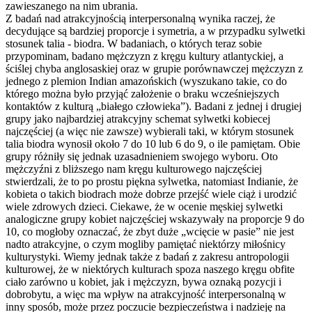
zawieszanego na nim ubrania.
Z badań nad atrakcyjnością interpersonalną wynika raczej, że
decydujące są bardziej proporcje i symetria, a w przypadku sylwetki
stosunek talia - biodra. W badaniach, o których teraz sobie
przypominam, badano mężczyzn z kręgu kultury atlantyckiej, a
ściślej chyba anglosaskiej oraz w grupie porównawczej mężczyzn z
jednego z plemion Indian amazońskich (wyszukano takie, co do
którego można było przyjąć założenie o braku wcześniejszych
kontaktów z kulturą „białego człowieka”). Badani z jednej i drugiej
grupy jako najbardziej atrakcyjny schemat sylwetki kobiecej
najczęściej (a więc nie zawsze) wybierali taki, w którym stosunek
talia biodra wynosił około 7 do 10 lub 6 do 9, o ile pamiętam. Obie
grupy różniły się jednak uzasadnieniem swojego wyboru. Oto
mężczyźni z bliższego nam kręgu kulturowego najczęściej
stwierdzali, że to po prostu piękna sylwetka, natomiast Indianie, że
kobieta o takich biodrach może dobrze przejść wiele ciąż i urodzić
wiele zdrowych dzieci. Ciekawe, że w ocenie męskiej sylwetki
analogiczne grupy kobiet najczęściej wskazywały na proporcje 9 do
10, co mogłoby oznaczać, że zbyt duże „wcięcie w pasie” nie jest
nadto atrakcyjne, o czym mogliby pamiętać niektórzy miłośnicy
kulturystyki. Wiemy jednak także z badań z zakresu antropologii
kulturowej, że w niektórych kulturach spoza naszego kręgu obfite
ciało zarówno u kobiet, jak i mężczyzn, bywa oznaką pozycji i
dobrobytu, a więc ma wpływ na atrakcyjność interpersonalną w
inny sposób, może przez poczucie bezpieczeństwa i nadzieję na