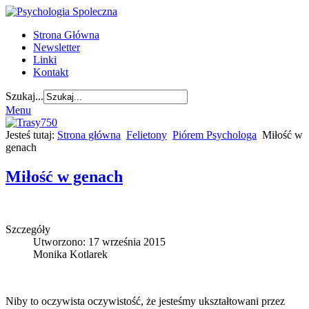
Strona Główna
Newsletter
Linki
Kontakt
Szukaj...
Menu
Jesteś tutaj:
Strona główna
Felietony
Piórem Psychologa
Miłość w
genach
Miłość w genach
Szczegóły
Utworzono: 17 września 2015
Monika Kotlarek
Niby to oczywista oczywistość, że jesteśmy ukształtowani przez