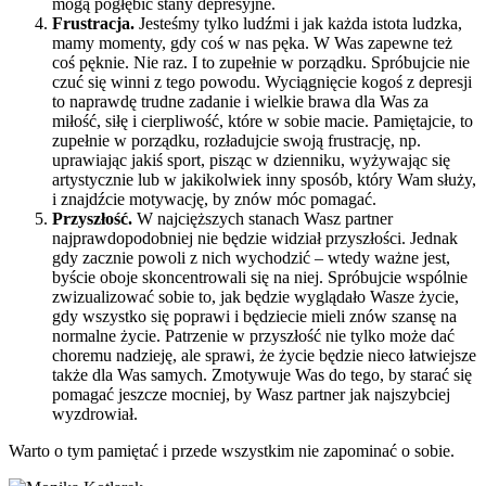
mogą pogłębić stany depresyjne.
Frustracja.
Jesteśmy tylko ludźmi i jak każda istota ludzka,
mamy momenty, gdy coś w nas pęka. W Was zapewne też
coś pęknie. Nie raz. I to zupełnie w porządku. Spróbujcie nie
czuć się winni z tego powodu. Wyciągnięcie kogoś z depresji
to naprawdę trudne zadanie i wielkie brawa dla Was za
miłość, siłę i cierpliwość, które w sobie macie. Pamiętajcie, to
zupełnie w porządku, rozładujcie swoją frustrację, np.
uprawiając jakiś sport, pisząc w dzienniku, wyżywając się
artystycznie lub w jakikolwiek inny sposób, który Wam służy,
i znajdźcie motywację, by znów móc pomagać.
Przyszłość.
W najcięższych stanach Wasz partner
najprawdopodobniej nie będzie widział przyszłości. Jednak
gdy zacznie powoli z nich wychodzić – wtedy ważne jest,
byście oboje skoncentrowali się na niej. Spróbujcie wspólnie
zwizualizować sobie to, jak będzie wyglądało Wasze życie,
gdy wszystko się poprawi i będziecie mieli znów szansę na
normalne życie. Patrzenie w przyszłość nie tylko może dać
choremu nadzieję, ale sprawi, że życie będzie nieco łatwiejsze
także dla Was samych. Zmotywuje Was do tego, by starać się
pomagać jeszcze mocniej, by Wasz partner jak najszybciej
wyzdrowiał.
Warto o tym pamiętać i przede wszystkim nie zapominać o sobie.