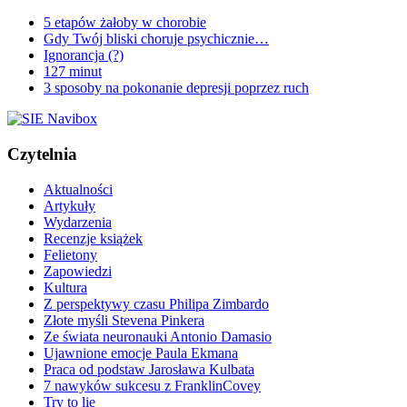
5 etapów żałoby w chorobie
Gdy Twój bliski choruje psychicznie…
Ignorancja (?)
127 minut
3 sposoby na pokonanie depresji poprzez ruch
Czytelnia
Aktualności
Artykuły
Wydarzenia
Recenzje książek
Felietony
Zapowiedzi
Kultura
Z perspektywy czasu Philipa Zimbardo
Złote myśli Stevena Pinkera
Ze świata neuronauki Antonio Damasio
Ujawnione emocje Paula Ekmana
Praca od podstaw Jarosława Kulbata
7 nawyków sukcesu z FranklinCovey
Try to lie