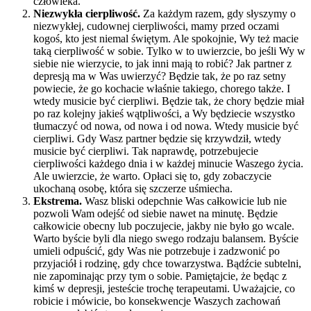
człowieka.
Niezwykła cierpliwość.
Za każdym razem, gdy słyszymy o
niezwykłej, cudownej cierpliwości, mamy przed oczami
kogoś, kto jest niemal świętym. Ale spokojnie, Wy też macie
taką cierpliwość w sobie. Tylko w to uwierzcie, bo jeśli Wy w
siebie nie wierzycie, to jak inni mają to robić? Jak partner z
depresją ma w Was uwierzyć? Będzie tak, że po raz setny
powiecie, że go kochacie właśnie takiego, chorego także. I
wtedy musicie być cierpliwi. Będzie tak, że chory będzie miał
po raz kolejny jakieś wątpliwości, a Wy będziecie wszystko
tłumaczyć od nowa, od nowa i od nowa. Wtedy musicie być
cierpliwi. Gdy Wasz partner będzie się krzywdził, wtedy
musicie być cierpliwi. Tak naprawdę, potrzebujecie
cierpliwości każdego dnia i w każdej minucie Waszego życia.
Ale uwierzcie, że warto. Opłaci się to, gdy zobaczycie
ukochaną osobę, która się szczerze uśmiecha.
Ekstrema.
Wasz bliski odepchnie Was całkowicie lub nie
pozwoli Wam odejść od siebie nawet na minutę. Będzie
całkowicie obecny lub poczujecie, jakby nie było go wcale.
Warto byście byli dla niego swego rodzaju balansem. Byście
umieli odpuścić, gdy Was nie potrzebuje i zadzwonić po
przyjaciół i rodzinę, gdy chce towarzystwa. Bądźcie subtelni,
nie zapominając przy tym o sobie. Pamiętajcie, że będąc z
kimś w depresji, jesteście trochę terapeutami. Uważajcie, co
robicie i mówicie, bo konsekwencje Waszych zachowań