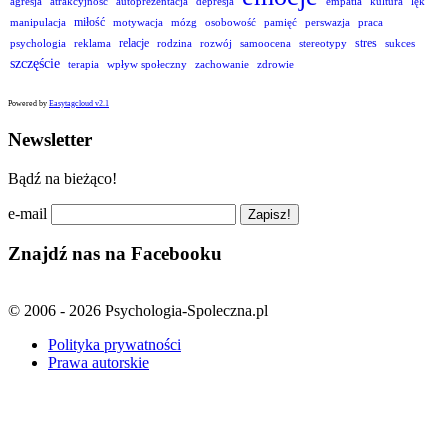
agresja
atrakcyjność
autoprezentacja
depresja
empatia
kultura
lęk
miłość
manipulacja
motywacja
mózg
osobowość
pamięć
perswazja
praca
relacje
stres
psychologia
reklama
rodzina
rozwój
samoocena
stereotypy
sukces
szczęście
terapia
wpływ społeczny
zachowanie
zdrowie
Powered by
Easytagcloud v2.1
Newsletter
Bądź na bieżąco!
e-mail
Znajdź nas na Facebooku
© 2006 - 2026 Psychologia-Spoleczna.pl
Polityka prywatności
Prawa autorskie