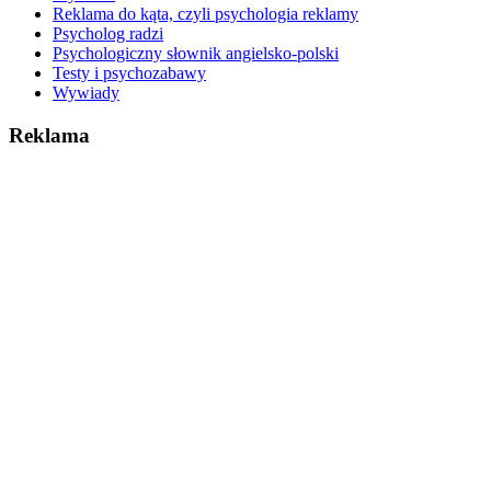
Reklama do kąta, czyli psychologia reklamy
Psycholog radzi
Psychologiczny słownik angielsko-polski
Testy i psychozabawy
Wywiady
Reklama