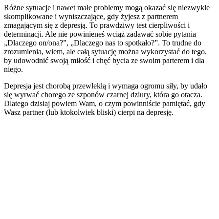
Różne sytuacje i nawet małe problemy mogą okazać się niezwykle
skomplikowane i wyniszczające, gdy żyjesz z partnerem
zmagającym się z depresją. To prawdziwy test cierpliwości i
determinacji. Ale nie powinieneś wciąż zadawać sobie pytania
„Dlaczego on/ona?”, „Dlaczego nas to spotkało?”. To trudne do
zrozumienia, wiem, ale całą sytuację można wykorzystać do tego,
by udowodnić swoją miłość i chęć bycia ze swoim parterem i dla
niego.
Depresja jest chorobą przewlekłą i wymaga ogromu siły, by udało
się wyrwać chorego ze szponów czarnej dziury, która go otacza.
Dlatego dzisiaj powiem Wam, o czym powinniście pamiętać, gdy
Wasz partner (lub ktokolwiek bliski) cierpi na depresję.