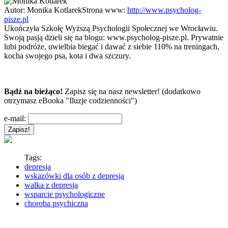
Autor:
Monika Kotlarek
Strona www:
http://www.psycholog-
pisze.pl
Ukończyła Szkołę Wyższą Psychologii Społecznej we Wrocławiu.
Swoją pasją dzieli się na blogu: www.psycholog-pisze.pl. Prywatnie
lubi podróże, uwielbia biegać i dawać z siebie 110% na treningach,
kocha swojego psa, kota i dwa szczury.
Bądź na bieżąco!
Zapisz się na nasz newsletter! (dodatkowo
otrzymasz eBooka "Iluzje codzienności")
e-mail:
Tags:
depresja
wskazówki dla osób z depresją
walka z depresją
wsparcie psychologiczne
choroba psychiczna