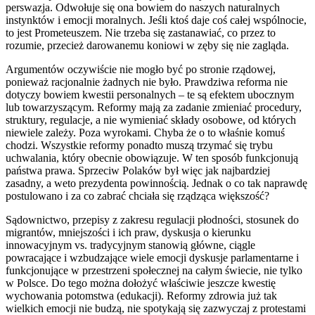
perswazja. Odwołuje się ona bowiem do naszych naturalnych
instynktów i emocji moralnych. Jeśli ktoś daje coś całej wspólnocie,
to jest Prometeuszem. Nie trzeba się zastanawiać, co przez to
rozumie, przecież darowanemu koniowi w zęby się nie zagląda.
Argumentów oczywiście nie mogło być po stronie rządowej,
ponieważ racjonalnie żadnych nie było. Prawdziwa reforma nie
dotyczy bowiem kwestii personalnych – te są efektem ubocznym
lub towarzyszącym. Reformy mają za zadanie zmieniać procedury,
struktury, regulacje, a nie wymieniać składy osobowe, od których
niewiele zależy. Poza wyrokami. Chyba że o to właśnie komuś
chodzi. Wszystkie reformy ponadto muszą trzymać się trybu
uchwalania, który obecnie obowiązuje. W ten sposób funkcjonują
państwa prawa. Sprzeciw Polaków był więc jak najbardziej
zasadny, a weto prezydenta powinnością. Jednak o co tak naprawdę
postulowano i za co zabrać chciała się rządząca większość?
Sądownictwo, przepisy z zakresu regulacji płodności, stosunek do
migrantów, mniejszości i ich praw, dyskusja o kierunku
innowacyjnym vs. tradycyjnym stanowią główne, ciągle
powracające i wzbudzające wiele emocji dyskusje parlamentarne i
funkcjonujące w przestrzeni społecznej na całym świecie, nie tylko
w Polsce. Do tego można dołożyć właściwie jeszcze kwestię
wychowania potomstwa (edukacji). Reformy zdrowia już tak
wielkich emocji nie budzą, nie spotykają się zazwyczaj z protestami