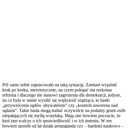
PiS samo sobie zapracowało na taką sytuację. Zamiast wyjaśnić
krok po kroku, merytorycznie, na czym polegać ma rzekoma
reforma i dlaczego nie stanowi zagrożenia dla demokracji, jedyne,
na co była w stanie wysilić się większość rządząca, to hasło
„przywrócenia sądów obywatelom” czy „kontroli suwerena nad
sądami”. Takie hasła mogą trafiać oczywiście na podatny grunt osób
niepałających się myślą wszelaką. Mają one bowiem poczucie, że
ktoś tam walczy o ich sprawiedliwość i w ich imieniu. W ten
bowiem sposób od lat działa propaganda czy – bardziej naukowo –