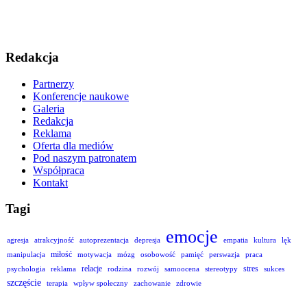
Redakcja
Partnerzy
Konferencje naukowe
Galeria
Redakcja
Reklama
Oferta dla mediów
Pod naszym patronatem
Współpraca
Kontakt
Tagi
emocje
agresja
atrakcyjność
autoprezentacja
depresja
empatia
kultura
lęk
miłość
manipulacja
motywacja
mózg
osobowość
pamięć
perswazja
praca
relacje
stres
psychologia
reklama
rodzina
rozwój
samoocena
stereotypy
sukces
szczęście
terapia
wpływ społeczny
zachowanie
zdrowie