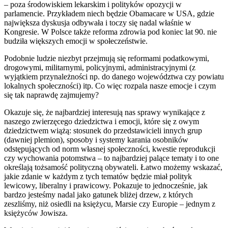
– poza środowiskiem lekarskim i polityków opozycji w
parlamencie. Przykładem niech będzie Obamacare w USA, gdzie
największa dyskusja odbywała i toczy się nadal właśnie w
Kongresie. W Polsce także reforma zdrowia pod koniec lat 90. nie
budziła większych emocji w społeczeństwie.
Podobnie ludzie niezbyt przejmują się reformami podatkowymi,
drogowymi, militarnymi, policyjnymi, administracyjnymi (z
wyjątkiem przynależności np. do danego województwa czy powiatu
lokalnych społeczności) itp. Co więc rozpala nasze emocje i czym
się tak naprawdę zajmujemy?
Okazuje się, że najbardziej interesują nas sprawy wynikające z
naszego zwierzęcego dziedzictwa i emocji, które się z owym
dziedzictwem wiążą: stosunek do przedstawicieli innych grup
(dawniej plemion), sposoby i systemy karania osobników
odstępujących od norm własnej społeczności, kwestie reprodukcji
czy wychowania potomstwa – to najbardziej palące tematy i to one
określają tożsamość polityczną obywateli. Łatwo możemy wskazać,
jakie zdanie w każdym z tych tematów będzie miał polityk
lewicowy, liberalny i prawicowy. Pokazuje to jednocześnie, jak
bardzo jesteśmy nadal jako gatunek bliżej drzew, z których
zeszliśmy, niż osiedli na księżycu, Marsie czy Europie – jednym z
księżyców Jowisza.