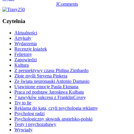
JComments
Czytelnia
Aktualności
Artykuły
Wydarzenia
Recenzje książek
Felietony
Zapowiedzi
Kultura
Z perspektywy czasu Philipa Zimbardo
Złote myśli Stevena Pinkera
Ze świata neuronauki Antonio Damasio
Ujawnione emocje Paula Ekmana
Praca od podstaw Jarosława Kulbata
7 nawyków sukcesu z FranklinCovey
Try to lie
Reklama do kąta, czyli psychologia reklamy
Psycholog radzi
Psychologiczny słownik angielsko-polski
Testy i psychozabawy
Wywiady