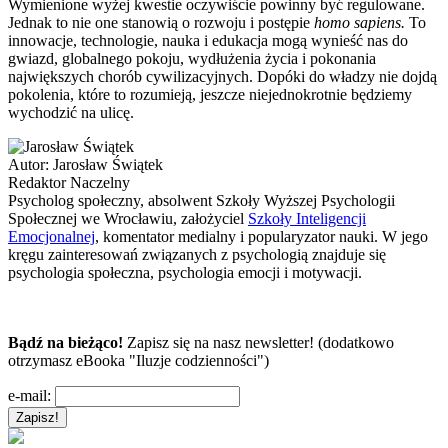
Wymienione wyżej kwestie oczywiście powinny być regulowane.
Jednak to nie one stanowią o rozwoju i postępie
homo sapiens.
To
innowacje, technologie, nauka i edukacja mogą wynieść nas do
gwiazd, globalnego pokoju, wydłużenia życia i pokonania
największych chorób cywilizacyjnych. Dopóki do władzy nie dojdą
pokolenia, które to rozumieją, jeszcze niejednokrotnie będziemy
wychodzić na ulicę.
Autor:
Jarosław Świątek
Redaktor Naczelny
Psycholog społeczny, absolwent Szkoły Wyższej Psychologii
Społecznej we Wrocławiu, założyciel
Szkoły Inteligencji
Emocjonalnej
, komentator medialny i popularyzator nauki. W jego
kręgu zainteresowań związanych z psychologią znajduje się
psychologia społeczna, psychologia emocji i motywacji.
Bądź na bieżąco!
Zapisz się na nasz newsletter! (dodatkowo
otrzymasz eBooka "Iluzje codzienności")
e-mail: