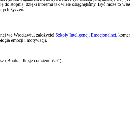
do stopnia, dzięki któremu tak wiele osiągnęliśmy. Być może to właśni
żnych życzeń.
znej we Wrocławiu, założyciel
Szkoły Inteligencji Emocjonalnej
, komen
logia emocji i motywacji.
sz eBooka "Iluzje codzienności")