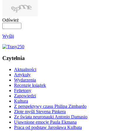
Odśwież
Wyślij
Czytelnia
Aktualności
Artykuły
Wydarzenia
Recenzje książek
Felietony
Zapowiedzi
Kultura
Z perspektywy czasu Philipa Zimbardo
Złote myśli Stevena Pinkera
Ze świata neuronauki Antonio Damasio
Ujawnione emocje Paula Ekmana
Praca od podstaw Jarosława Kulbata