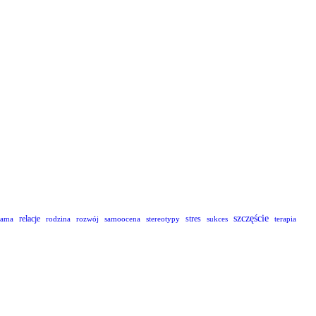
szczęście
relacje
stres
lama
rodzina
rozwój
samoocena
stereotypy
sukces
terapia