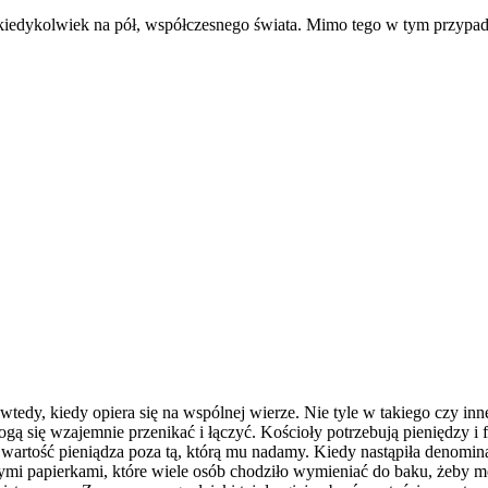
iedykolwiek na pół, współczesnego świata. Mimo tego w tym przypadku
wtedy, kiedy opiera się na wspólnej wierze. Nie tyle w takiego czy in
mogą się wzajemnie przenikać i łączyć. Kościoły potrzebują pieniędzy
eje wartość pieniądza poza tą, którą mu nadamy. Kiedy nastąpiła deno
wymi papierkami, które wiele osób chodziło wymieniać do baku, żeby mó