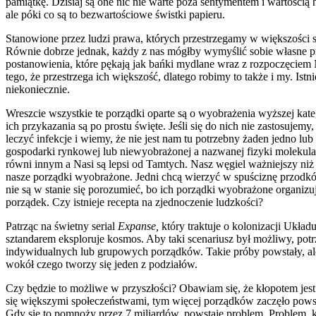
pamiątkę. Dzisiaj są one nic nie warte poza sentymentem i wartością 
ale póki co są to bezwartościowe świstki papieru.
Stanowione przez ludzi prawa, których przestrzegamy w większości skr
Równie dobrze jednak, każdy z nas mógłby wymyślić sobie własne pra
postanowienia, które pękają jak bańki mydlane wraz z rozpoczęciem
tego, że przestrzega ich większość, dlatego robimy to także i my. Is
niekoniecznie.
Wreszcie wszystkie te porządki oparte są o wyobrażenia wyższej kate
ich przykazania są po prostu święte. Jeśli się do nich nie zastosuje
leczyć infekcje i wiemy, że nie jest nam tu potrzebny żaden jedno 
gospodarki rynkowej lub niewyobrażonej a nazwanej fizyki molekular
równi innym a Nasi są lepsi od Tamtych. Nasz węgiel ważniejszy niż 
nasze porządki wyobrażone. Jedni chcą wierzyć w spuściznę przodków
nie są w stanie się porozumieć, bo ich porządki wyobrażone organizuj
porządek. Czy istnieje recepta na zjednoczenie ludzkości?
Patrząc na świetny serial
Expanse,
który traktuje o kolonizacji Ukła
sztandarem eksploruje kosmos. Aby taki scenariusz był możliwy, pot
indywidualnych lub grupowych porządków. Takie próby powstały, ale p
wokół czego tworzy się jeden z podziałów.
Czy będzie to możliwe w przyszłości? Obawiam się, że kłopotem jest
się większymi społeczeństwami, tym więcej porządków zaczęło powsta
Gdy się to pomnoży przez 7 miliardów, powstaje problem. Problem, 