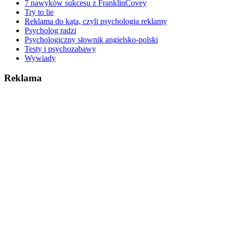
7 nawyków sukcesu z FranklinCovey
Try to lie
Reklama do kąta, czyli psychologia reklamy
Psycholog radzi
Psychologiczny słownik angielsko-polski
Testy i psychozabawy
Wywiady
Reklama