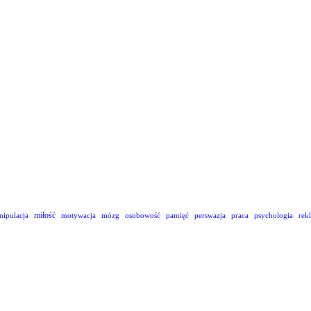
miłość
nipulacja
motywacja
mózg
osobowość
pamięć
perswazja
praca
psychologia
rek