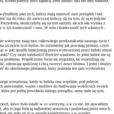
nej. Kolekcjonerzy dużo zapłacą, żeby zdobyć taki lub inny banknot,
wybraliśmy jako tych, którzy mają stanowić nasz porządek i ład.
ć raz do roku, ale zazwyczaj kończy się na tym, że są to jedynie
rezydenta, skończyłyby się na tym samym, ale ich siła wynika z
my w ich konieczność i sens. W sens i konieczność tych własnych –
które wierzymy mają moc całkowitego przekształcania naszego życia i
my na szczęście tych bytów, bo rozumiemy jak powstają pioruny, czym
ając w jaki sposób funkcjonują prawa wytworzonej przez ludzki umysł
auki? Czy może ludzkości? Przecież wiadomo, że jedni ludzie nie są
na problemu. Współczesny świat się rozjeżdża, bo rozjeżdżają się
ć, odrzucają spuściznę i chcą tworzyć nowe bóstwa. I jedni i drudzy
żność do określonego plemienia, który podziela ten sam wyobrażony
kiego scenariusza, kiedy to ludzka rasa wspólnie, pod jednym
tkich uniwersalne, ważne i możliwe do budowania wokół nich swoich
tóra jest próbą powołania takiego porządku, sama stała się tym,
kich, łatwo było ustalić w co wierzymy, a w co nie. Im stawaliśmy
by to jego była tą najbardziej sensowną i podzielaną przez innych.
dnak nie stało się to w sposób kataklizmowy a w wyniku