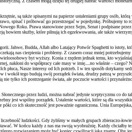
historyczną. Z czasem mogą dzięki tej drugiej nabrać wartości monetar
zętnie, są także spisanymi na papierze ustaleniami grupy osób, którą 
wo, spisać i próbować go przestrzegać w pojedynkę. Próbujemy to robi
 Nowego Roku. Prawa stanowione przez Sejm, Senat i podpisane przez P
tnieją bowiem służby, które pilnują ich egzekwowania, ale także wierzy
gorii. Jahwe, Budda, Allah albo Latający Potwór Spaghetti to istoty, 
my, czekają nas cierpienia i problemy. Z czasem coraz mniej potrzebuje
lub wieloosobowy byt wyższy. Konia z rzędem jednak temu, kto wyjaśni
nej, nakłoni do współpracy całe masy w imię....no właśnie – czego? N
Ich płuca, Nasze interesy od Ich potrzeb. I w ten sposób dotykamy sed
 i wokół tego budują swój porządek świata, drudzy patrzą w przyszłoś
ą nie tylko ich postrzeganie świata, ale poczucie wartości i przynale
du Słonecznego przez ludzi, można nabrać jedynie sceptycyzmu co do ta
rzebny jest wspólny porządek. Ustalenie wartości, które są dla wszys
óki co ich skuteczność jest poważnie ograniczona. Unia Europejska, k
 liczebność ludzkości. Gdy żyliśmy w małych grupach zbieraczo-łowiec
wać. W końcu każdy z nas ma swoją wyobraźnię. Każdy chciałby też, a
którego rozwiązaniem może być koniec cywilizacji jaką znamy. Oby je