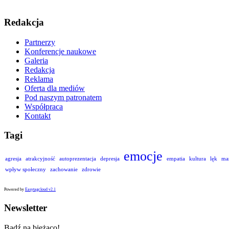
Redakcja
Partnerzy
Konferencje naukowe
Galeria
Redakcja
Reklama
Oferta dla mediów
Pod naszym patronatem
Współpraca
Kontakt
Tagi
emocje
agresja
atrakcyjność
autoprezentacja
depresja
empatia
kultura
lęk
ma
wpływ społeczny
zachowanie
zdrowie
Powered by
Easytagcloud v2.1
Newsletter
Bądź na bieżąco!