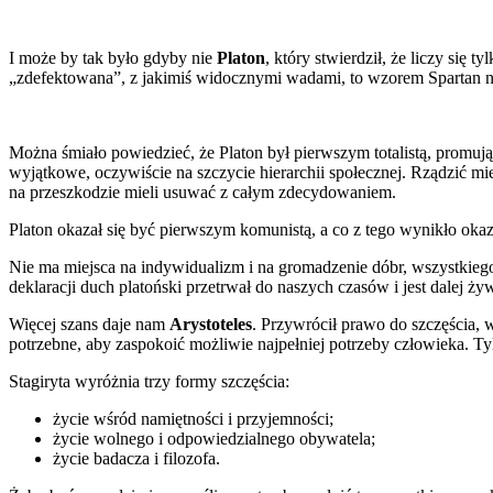
I może by tak było gdyby nie
Platon
, który stwierdził, że liczy się t
„zdefektowana”, z jakimiś widocznymi wadami, to wzorem Spartan na
Można śmiało powiedzieć, że Platon był pierwszym totalistą, promuj
wyjątkowe, oczywiście na szczycie hierarchii społecznej. Rządzić mie
na przeszkodzie mieli usuwać z całym zdecydowaniem.
Platon okazał się być pierwszym komunistą, a co z tego wynikło okaz
Nie ma miejsca na indywidualizm i na gromadzenie dóbr, wszystkiego
deklaracji duch platoński przetrwał do naszych czasów i jest dalej ży
Więcej szans daje nam
Arystoteles
. Przywrócił prawo do szczęścia, 
potrzebne, aby zaspokoić możliwie najpełniej potrzeby człowieka. Tyl
Stagiryta wyróżnia trzy formy szczęścia:
życie wśród namiętności i przyjemności;
życie wolnego i odpowiedzialnego obywatela;
życie badacza i filozofa.