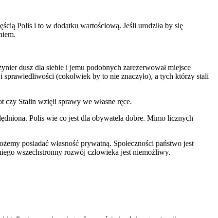
częścią Polis i to w dodatku wartościową. Jeśli urodziła by się
niem.
żynier dusz dla siebie i jemu podobnych zarezerwował miejsce
sprawiedliwości (cokolwiek by to nie znaczyło), a tych którzy stali
t czy Stalin wzięli sprawy we własne ręce.
ędniona. Polis wie co jest dla obywatela dobre. Mimo licznych
 możemy posiadać własność prywatną. Społeczności państwo jest
z niego wszechstronny rozwój człowieka jest niemożliwy.