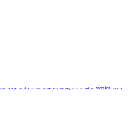
szczęście
relacje
stres
lama
rodzina
rozwój
samoocena
stereotypy
sukces
terapia