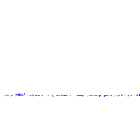
miłość
nipulacja
motywacja
mózg
osobowość
pamięć
perswazja
praca
psychologia
rek