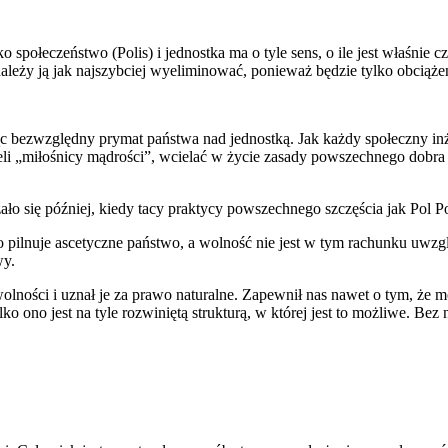
ylko społeczeństwo (Polis) i jednostka ma o tyle sens, o ile jest właśnie 
leży ją jak najszybciej wyeliminować, ponieważ będzie tylko obciąże
ąc bezwzględny prymat państwa nad jednostką. Jak każdy społeczny in
li „miłośnicy mądrości”, wcielać w życie zasady powszechnego dobra i 
ało się później, kiedy tacy praktycy powszechnego szczęścia jak Pol Po
 pilnuje ascetyczne państwo, a wolność nie jest w tym rachunku uwzgl
wy.
wolności i uznał je za prawo naturalne. Zapewnił nas nawet o tym, że
ko ono jest na tyle rozwiniętą strukturą, w której jest to możliwe. Be