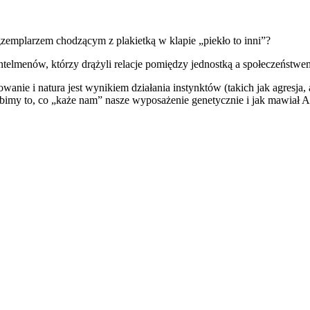
zemplarzem chodzącym z plakietką w klapie „piekło to inni”?
żentelmenów, którzy drążyli relacje pomiędzy jednostką a społeczeństwe
nie i natura jest wynikiem działania instynktów (takich jak agresja, a
 robimy to, co „każe nam” nasze wyposażenie genetycznie i jak mawia