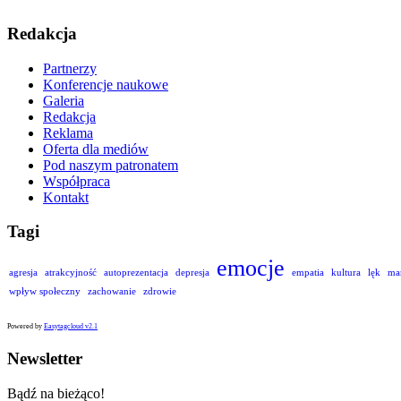
Redakcja
Partnerzy
Konferencje naukowe
Galeria
Redakcja
Reklama
Oferta dla mediów
Pod naszym patronatem
Współpraca
Kontakt
Tagi
emocje
agresja
atrakcyjność
autoprezentacja
depresja
empatia
kultura
lęk
ma
wpływ społeczny
zachowanie
zdrowie
Powered by
Easytagcloud v2.1
Newsletter
Bądź na bieżąco!