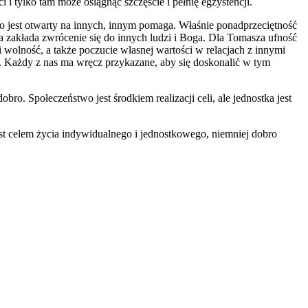
i tylko tam może osiągnąć szczęście i pełnię egzystencji.
co jest otwarty na innych, innym pomaga. Właśnie ponadprzeciętność
a zakłada zwrócenie się do innych ludzi i Boga. Dla Tomasza ufność
i wolność, a także poczucie własnej wartości w relacjach z innymi
ać. Każdy z nas ma wręcz przykazane, aby się doskonalić w tym
ro. Społeczeństwo jest środkiem realizacji celi, ale jednostka jest
st celem życia indywidualnego i jednostkowego, niemniej dobro