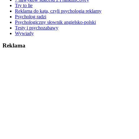
Try to lie
Reklama do kąta, czyli psychologia reklamy
Psycholog radzi
Psychologiczny słownik angielsko-polski
Testy i psychozabawy
Wywiady
Reklama