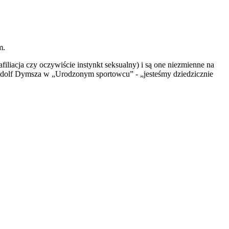
m.
filiacja czy oczywiście instynkt seksualny) i są one niezmienne na
ł Adolf Dymsza w „Urodzonym sportowcu” - „jesteśmy dziedzicznie