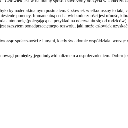
. Człowiek jest w naturalny sposób stworzony do życia w społeczności 
było by nader aktualnym postulatem. Człowiek wielkoduszny to taki, 
niesienie pomocy. Immanentną cechą wielkoduszności jest ufność, któr
łada autonomię (polegającą na przykład na oderwaniu się od rodziców) 
ść jest szczytem ponadprzeciętnego rozwoju, jaki może człowiek uzysk
tworząc społeczności z innymi, kiedy świadomie współdziała tworząc dob
równowagi pomiędzy jego indywidualizmem a uspołecznieniem. Dobro je