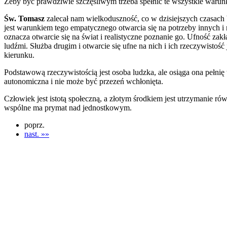
Żeby być prawdziwie szczęśliwym trzeba spełnić te wszystkie warunki
Św. Tomasz
zalecał nam wielkoduszność, co w dzisiejszych czasach 
jest warunkiem tego empatycznego otwarcia się na potrzeby innych i 
oznacza otwarcie się na świat i realistyczne poznanie go. Ufność zak
ludźmi. Służba drugim i otwarcie się ufne na nich i ich rzeczywisto
kierunku.
Podstawową rzeczywistością jest osoba ludzka, ale osiąga ona pełnię 
autonomiczna i nie może być przezeń wchłonięta.
Człowiek jest istotą społeczną, a złotym środkiem jest utrzymanie 
wspólne ma prymat nad jednostkowym.
poprz.
nast. »»