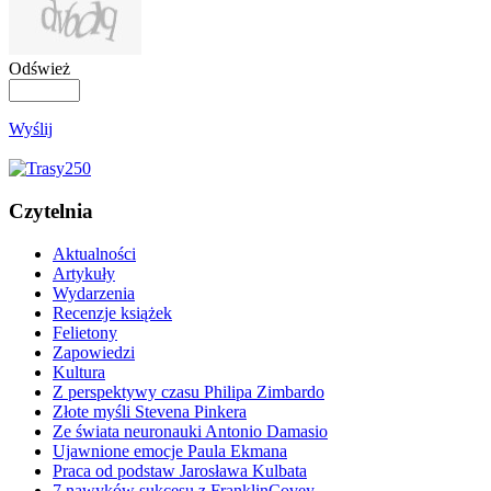
Odśwież
Wyślij
Czytelnia
Aktualności
Artykuły
Wydarzenia
Recenzje książek
Felietony
Zapowiedzi
Kultura
Z perspektywy czasu Philipa Zimbardo
Złote myśli Stevena Pinkera
Ze świata neuronauki Antonio Damasio
Ujawnione emocje Paula Ekmana
Praca od podstaw Jarosława Kulbata
7 nawyków sukcesu z FranklinCovey