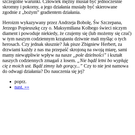
szczególne warunki. Człowiek mężny musiał być jednocześnie
skromny i pokorny, a jego działania musiały być skierowane
zgodnie z „bożym” gradientem działania.
Heroizm wykazywany przez Andrzeja Bobolę, Św Szczepana,
Jerzego Popieuszkę czy o. Maksymiliana Kolbego świeci niczym
diament i powoduje niekiedy, że czujemy się (lub możemy się czuć)
w tym naszym codziennym krzątaniu dziwnie mali myśląc o tych
herosach. Czy jednak słusznie? Jak pisze Zbigniew Herbert, za
drzwiami każdy z nas ma przepaść skrojoną na swoją miarę, sami
mamy niewątpliwie wpływ na nasze
„pole dzielności”
i kształt
naszych codziennych zmagań z losem.
„Nie bądź letni bo wypluję
cię z moich ust. Bądź zimny lub gorący...”
Czy to nie jest namowa
do odwagi działania? Do nauczenia się jej?
poprz.
nast. »»