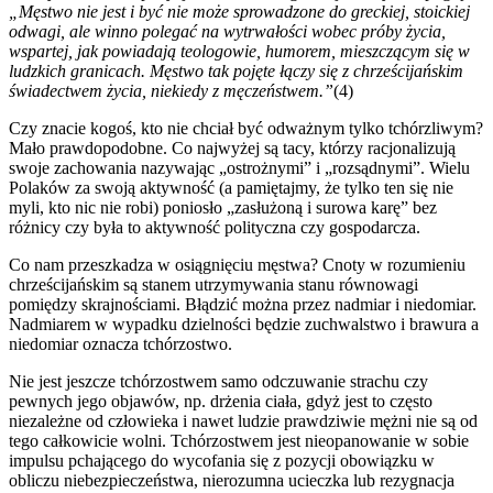
„Męstwo nie jest i być nie może sprowadzone do greckiej, stoickiej
odwagi, ale winno polegać na wytrwałości wobec próby życia,
wspartej, jak powiadają teologowie, humorem, mieszczącym się w
ludzkich granicach. Męstwo tak pojęte łączy się z chrześcijańskim
świadectwem życia, niekiedy z męczeństwem.”
(4)
Czy znacie kogoś, kto nie chciał być odważnym tylko tchórzliwym?
Mało prawdopodobne. Co najwyżej są tacy, którzy racjonalizują
swoje zachowania nazywając „ostrożnymi” i „rozsądnymi”. Wielu
Polaków za swoją aktywność (a pamiętajmy, że tylko ten się nie
myli, kto nic nie robi) poniosło „zasłużoną i surowa karę” bez
różnicy czy była to aktywność polityczna czy gospodarcza.
Co nam przeszkadza w osiągnięciu męstwa? Cnoty w rozumieniu
chrześcijańskim są stanem utrzymywania stanu równowagi
pomiędzy skrajnościami. Błądzić można przez nadmiar i niedomiar.
Nadmiarem w wypadku dzielności będzie zuchwalstwo i brawura a
niedomiar oznacza tchórzostwo.
Nie jest jeszcze tchórzostwem samo odczuwanie strachu czy
pewnych jego objawów, np. drżenia ciała, gdyż jest to często
niezależne od człowieka i nawet ludzie prawdziwie mężni nie są od
tego całkowicie wolni. Tchórzostwem jest nieopanowanie w sobie
impulsu pchającego do wycofania się z pozycji obowiązku w
obliczu niebezpieczeństwa, nierozumna ucieczka lub rezygnacja