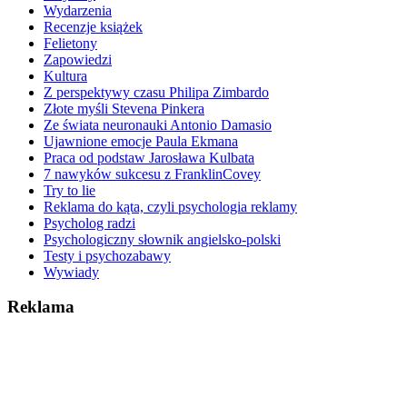
Wydarzenia
Recenzje książek
Felietony
Zapowiedzi
Kultura
Z perspektywy czasu Philipa Zimbardo
Złote myśli Stevena Pinkera
Ze świata neuronauki Antonio Damasio
Ujawnione emocje Paula Ekmana
Praca od podstaw Jarosława Kulbata
7 nawyków sukcesu z FranklinCovey
Try to lie
Reklama do kąta, czyli psychologia reklamy
Psycholog radzi
Psychologiczny słownik angielsko-polski
Testy i psychozabawy
Wywiady
Reklama