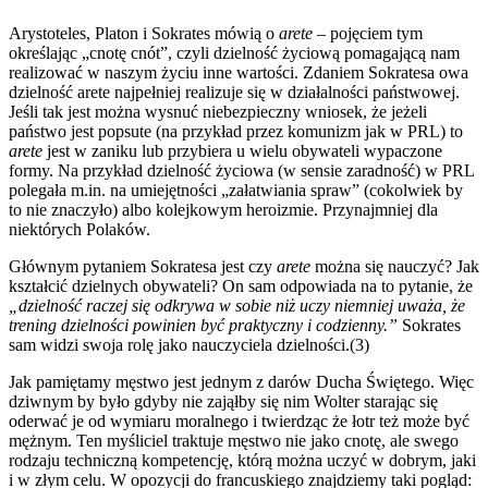
Arystoteles, Platon i Sokrates mówią o
arete
– pojęciem tym
określając „cnotę cnót”, czyli dzielność życiową pomagającą nam
realizować w naszym życiu inne wartości. Zdaniem Sokratesa owa
dzielność arete najpełniej realizuje się w działalności państwowej.
Jeśli tak jest można wysnuć niebezpieczny wniosek, że jeżeli
państwo jest popsute (na przykład przez komunizm jak w PRL) to
arete
jest w zaniku lub przybiera u wielu obywateli wypaczone
formy. Na przykład dzielność życiowa (w sensie zaradność) w PRL
polegała m.in. na umiejętności „załatwiania spraw” (cokolwiek by
to nie znaczyło) albo kolejkowym heroizmie. Przynajmniej dla
niektórych Polaków.
Głównym pytaniem Sokratesa jest czy
arete
można się nauczyć? Jak
kształcić dzielnych obywateli? On sam odpowiada na to pytanie, że
„dzielność raczej się odkrywa w sobie niż uczy niemniej uważa, że
trening dzielności powinien być praktyczny i codzienny.”
Sokrates
sam widzi swoja rolę jako nauczyciela dzielności.(3)
Jak pamiętamy męstwo jest jednym z darów Ducha Świętego. Więc
dziwnym by było gdyby nie zająłby się nim Wolter starając się
oderwać je od wymiaru moralnego i twierdząc że łotr też może być
mężnym. Ten myśliciel traktuje męstwo nie jako cnotę, ale swego
rodzaju techniczną kompetencję, którą można uczyć w dobrym, jaki
i w złym celu. W opozycji do francuskiego znajdziemy taki pogląd: