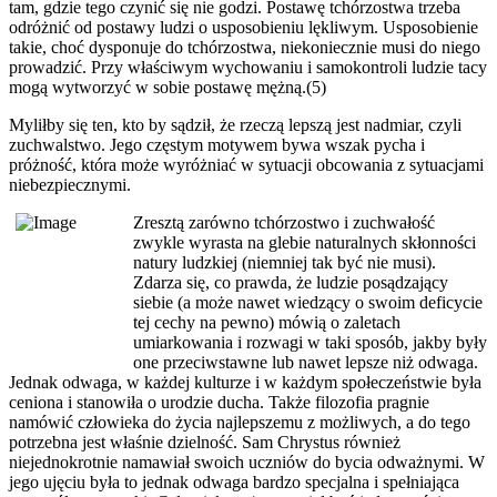
tam, gdzie tego czynić się nie godzi. Postawę tchórzostwa trzeba
odróżnić od postawy ludzi o usposobieniu lękliwym. Usposobienie
takie, choć dysponuje do tchórzostwa, niekoniecznie musi do niego
prowadzić. Przy właściwym wychowaniu i samokontroli ludzie tacy
mogą wytworzyć w sobie postawę mężną.(5)
Myliłby się ten, kto by sądził, że rzeczą lepszą jest nadmiar, czyli
zuchwalstwo. Jego częstym motywem bywa wszak pycha i
próżność, która może wyróżniać w sytuacji obcowania z sytuacjami
niebezpiecznymi.
Zresztą zarówno tchórzostwo i zuchwałość
zwykle wyrasta na glebie naturalnych skłonności
natury ludzkiej (niemniej tak być nie musi).
Zdarza się, co prawda, że ludzie posądzający
siebie (a może nawet wiedzący o swoim deficycie
tej cechy na pewno) mówią o zaletach
umiarkowania i rozwagi w taki sposób, jakby były
one przeciwstawne lub nawet lepsze niż odwaga.
Jednak odwaga, w każdej kulturze i w każdym społeczeństwie była
ceniona i stanowiła o urodzie ducha. Także filozofia pragnie
namówić człowieka do życia najlepszemu z możliwych, a do tego
potrzebna jest właśnie dzielność. Sam Chrystus również
niejednokrotnie namawiał swoich uczniów do bycia odważnymi. W
jego ujęciu była to jednak odwaga bardzo specjalna i spełniająca