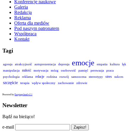
Konferencje naukowe
Galeria
Redakcja
Reklama
Oferta dla mediów
Pod naszym patronatem
Współpraca
Kontakt
Tagi
emocje
agresja
atrakcyjność
autoprezentacja
depresja
empatia
kultura
lęk
miłość
manipulacja
motywacja
mózg
osobowość
pamięć
perswazja
praca
relacje
stres
psychologia
reklama
rodzina
rozwój
samoocena
stereotypy
sukces
szczęście
terapia
wpływ społeczny
zachowanie
zdrowie
Powered by
Easytagcloud v2.1
Newsletter
Bądź na bieżąco!
e-mail