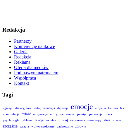
Redakcja
Partnerzy
Konferencje naukowe
Galeria
Redakcja
Reklama
Oferta dla mediów
Pod naszym patronatem
Współpraca
Kontakt
Tagi
emocje
agresja
atrakcyjność
autoprezentacja
depresja
empatia
kultura
lęk
miłość
manipulacja
motywacja
mózg
osobowość
pamięć
perswazja
praca
relacje
stres
psychologia
reklama
rodzina
rozwój
samoocena
stereotypy
sukces
szczęście
terapia
wpływ społeczny
zachowanie
zdrowie