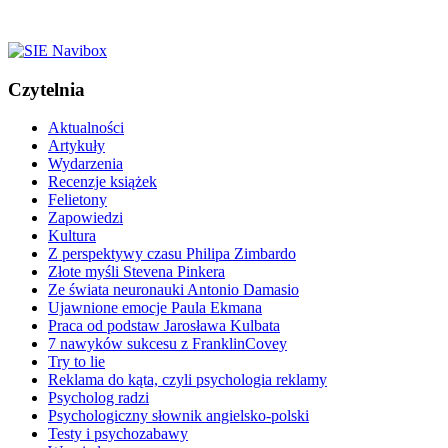
Czytelnia
Aktualności
Artykuły
Wydarzenia
Recenzje książek
Felietony
Zapowiedzi
Kultura
Z perspektywy czasu Philipa Zimbardo
Złote myśli Stevena Pinkera
Ze świata neuronauki Antonio Damasio
Ujawnione emocje Paula Ekmana
Praca od podstaw Jarosława Kulbata
7 nawyków sukcesu z FranklinCovey
Try to lie
Reklama do kąta, czyli psychologia reklamy
Psycholog radzi
Psychologiczny słownik angielsko-polski
Testy i psychozabawy