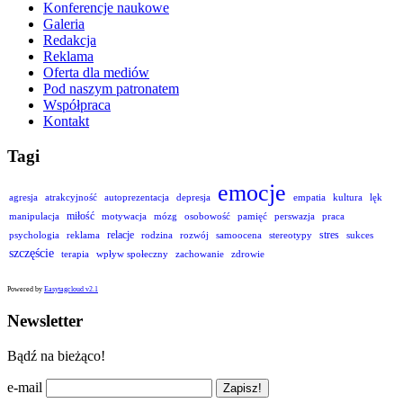
Konferencje naukowe
Galeria
Redakcja
Reklama
Oferta dla mediów
Pod naszym patronatem
Współpraca
Kontakt
Tagi
emocje
agresja
atrakcyjność
autoprezentacja
depresja
empatia
kultura
lęk
miłość
manipulacja
motywacja
mózg
osobowość
pamięć
perswazja
praca
relacje
stres
psychologia
reklama
rodzina
rozwój
samoocena
stereotypy
sukces
szczęście
terapia
wpływ społeczny
zachowanie
zdrowie
Powered by
Easytagcloud v2.1
Newsletter
Bądź na bieżąco!
e-mail