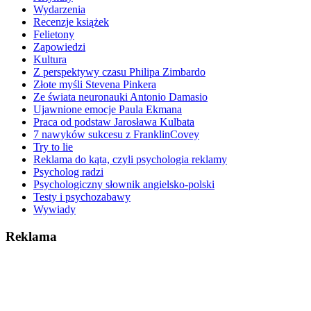
Wydarzenia
Recenzje książek
Felietony
Zapowiedzi
Kultura
Z perspektywy czasu Philipa Zimbardo
Złote myśli Stevena Pinkera
Ze świata neuronauki Antonio Damasio
Ujawnione emocje Paula Ekmana
Praca od podstaw Jarosława Kulbata
7 nawyków sukcesu z FranklinCovey
Try to lie
Reklama do kąta, czyli psychologia reklamy
Psycholog radzi
Psychologiczny słownik angielsko-polski
Testy i psychozabawy
Wywiady
Reklama