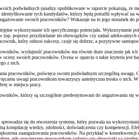
woich podwładnych (analizy opublikowane w raporcie pokazują, że 
 identyfikowanie tych kandydatów, którzy będą potrafili wpływać na 
angażowanie swoich pracowników? Wskazuje na to jego stosunek do p
ętne wykorzystanie ich specyficznego potencjału. Wykorzystanie po
w (np. poprzez przydzielanie im obowiązków czy zadań adekwatnych 
racownik, który odnosi sukcesy, czuje się dobrze, a pozytywne samopo
acowników, wydajność pracowników ma równie duże znaczenie jak ich
oceny swoich pracowników. Ocena w oparciu o takie kryteria jest bar
go z nich.
wania pracowników, poświęca swoim podwładnym szczególną uwagę. Co 
więcaniu uwagi pracownikom towarzyszy autentyczna troska o nich. W
sferę w miejscu pracy.
cowników, którzy są szczególnie predestynowani do angażowania się w
rowadza się do stworzenia systemu, który pozwala na wykorzystanie w
alną kompilację wiedzy, zdolności, doświadczenia czy kompetencji. Ef
o zwiększenia zaangażowania pracowników. Na przykład w konsekwencj
obne, gdy powierzane pracownikom zadania czy obowiązki są zgodne z