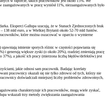
nych w raporcie, takich pracowników jest około 15%. We
ków zaangażowanych w pracę wyniósł 11%, niezaangażowanych było
odarka. Eksperci Gallupa szacują, że w Stanach Zjednoczonych brak
– 138 mld euro, a w Wielkiej Brytanii około 52-70 mld funtów.
 pracowników, które można oszacować w oparciu o wymierne
wniają istnienie sporych różnic w częstości pojawiania się
 i generują większe zyski (o około 20%), rzadziej zmieniają pracę
ło 37%), a jakość ich pracy (mierzona liczbą błędów/defektów) jest
yściami, jakie odnosi sam pracownik. Badając korelaty
i pracownicy okazali się nie tylko zdrowsi od tych, którzy nie
i pracownicy doświadczali mniejszej liczby problemów zdrowotnych,
angażowania charakteryzuje ich pracowników, mogą wiele zyskać,
llupa wskazali trzy metody zwiększania zaangażowania