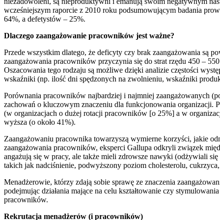
niezadowoleni, są nieproduktywni i emanują swoim negatywnym na
wcześniejszym raporcie z 2010 roku podsumowującym badania prow
64%, a defetystów – 25%.
Dlaczego zaangażowanie pracowników jest ważne?
Przede wszystkim dlatego, że deficyty czy brak zaangażowania są po
zaangażowania pracowników przyczynia się do strat rzędu 450 – 550
Oszacowania tego rodzaju są możliwe dzięki analizie częstości w
wskaźniki (np. ilość dni spędzonych na zwolnieniu, wskaźniki prod
Porównania pracowników najbardziej i najmniej zaangażowanych (po
zachowań o kluczowym znaczeniu dla funkcjonowania organizacji. Pra
(w organizacjach o dużej rotacji pracowników [o 25%] a w organizacja
wyższa (o około 41%).
Zaangażowaniu pracownika towarzyszą wymierne korzyści, jakie odno
zaangażowania pracowników, eksperci Gallupa odkryli związek międz
angażują się w pracy, ale także mieli zdrowsze nawyki (odżywiali si
takich jak nadciśnienie, podwyższony poziom cholesterolu, cukrzyca
Menadżerowie, którzy zdają sobie sprawę ze znaczenia zaangażowani
podejmując działania mające na celu kształtowanie czy stymulowan
pracowników.
Rekrutacja menadżerów (i pracowników)