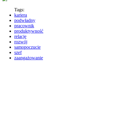
Tags:
kariera
podwładny
pracownik
produktywność
relacje
rozwój
samopoczucie
szef
zaangażowanie