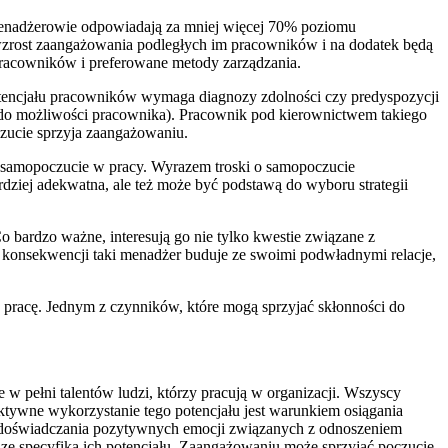
menadżerowie odpowiadają za mniej więcej 70% poziomu
wzrost zaangażowania podległych im pracowników i na dodatek będą
racowników i preferowane metody zarządzania.
tencjału pracowników wymaga diagnozy zdolności czy predyspozycji
do możliwości pracownika). Pracownik pod kierownictwem takiego
czucie sprzyja zaangażowaniu.
 samopoczucie w pracy. Wyrazem troski o samopoczucie
dziej adekwatna, ale też może być podstawą do wyboru strategii
bardzo ważne, interesują go nie tylko kwestie związane z
 konsekwencji taki menadżer buduje ze swoimi podwładnymi relacje,
 pracę. Jednym z czynników, które mogą sprzyjać skłonności do
 pełni talentów ludzi, którzy pracują w organizacji. Wszyscy
ektywne wykorzystanie tego potencjału jest warunkiem osiągania
i doświadczania pozytywnych emocji związanych z odnoszeniem
e specyfiką ich potencjału. Zaangażowaniu może sprzyjać poczucie,