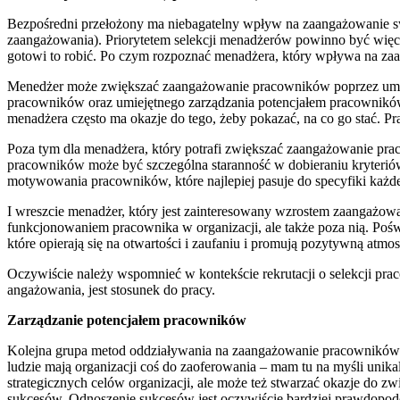
Bezpośredni przełożony ma niebagatelny wpływ na zaangażowanie s
zaangażowania). Priorytetem selekcji menadżerów powinno być więc
gotowi to robić. Po czym rozpoznać menadżera, który wpływa na za
Menedżer może zwiększać zaangażowanie pracowników poprzez umiej
pracowników oraz umiejętnego zarządzania potencjałem pracownikó
menadżera często ma okazje do tego, żeby pokazać, na co go stać. P
Poza tym dla menadżera, który potrafi zwiększać zaangażowanie pr
pracowników może być szczególna staranność w dobieraniu kryteriów 
motywowania pracowników, które najlepiej pasuje do specyfiki każde
I wreszcie menadżer, który jest zainteresowany wzrostem zaangażo
funkcjonowaniem pracownika w organizacji, ale także poza nią. Poś
które opierają się na otwartości i zaufaniu i promują pozytywną atmo
Oczywiście należy wspomnieć w kontekście rekrutacji o selekcji pra
angażowania, jest stosunek do pracy.
Zarządzanie potencjałem pracowników
Kolejna grupa metod oddziaływania na zaangażowanie pracowników sp
ludzie mają organizacji coś do zaoferowania – mam tu na myśli unik
strategicznych celów organizacji, ale może też stwarzać okazje d
sukcesów. Odnoszenie sukcesów jest oczywiście bardziej prawdopod