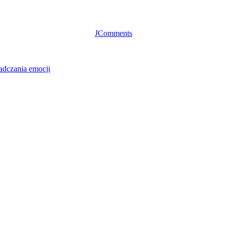
JComments
adczania emocji