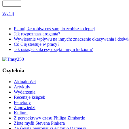
Wyślij
Planuj, że robisz coś sam, to zrobisz to lepiej
Jak rozpoznasz aroganta?
Wywieranie wpływu na innych: znaczenie okazywania i doświ
Co Cię stresuje w pracy?
Jak osiągać sukcesy dzięki innym ludziom?
Czytelnia
Aktualności
Artykuły
Wydarzenia
Recenzje książek
Felietony
Zapowiedzi
Kultura
Z perspektywy czasu Philipa Zimbardo
Złote myśli Stevena Pinkera
Ze świata neuronauki Antonio Damasio