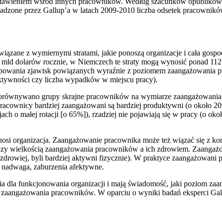
stawieniem wśród innych pracowników. Według szacunków opublikowa
adzone przez Gallup’a w latach 2009-2010 liczba odsetek pracowni
wiązane z wymiernymi stratami, jakie ponoszą organizacje i cała gosp
 mld dolarów rocznie, w Niemczech te straty mogą wynosić ponad 112 
ystępowania zjawisk powiązanych wyraźnie z poziomem zaangażowania
uktywności czy liczba wypadków w miejscu pracy).
równywano grupy skrajne pracowników na wymiarze zaangażowania) uja
cownicy bardziej zaangażowani są bardziej produktywni (o około 20%)
ch o małej rotacji [o 65%]), rzadziej nie pojawiają się w pracy (o oko
si organizacja. Zaangażowanie pracownika może też wiązać się z korz
y wielkością zaangażowania pracowników a ich zdrowiem. Zaangażowan
ę zdrowiej, byli bardziej aktywni fizycznie). W praktyce zaangażowan
, nadwaga, zaburzenia afektywne.
a dla funkcjonowania organizacji i mają świadomość, jaki poziom za
ia zaangażowania pracowników. W oparciu o wyniki badań eksperci Ga