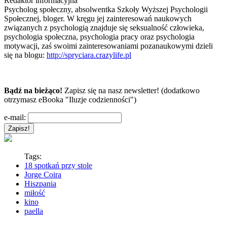
Redaktor informacyjna
Psycholog społeczny, absolwentka Szkoły Wyższej Psychologii
Społecznej, bloger. W kręgu jej zainteresowań naukowych
związanych z psychologią znajduje się seksualność człowieka,
psychologia społeczna, psychologia pracy oraz psychologia
motywacji, zaś swoimi zainteresowaniami pozanaukowymi dzieli
się na blogu:
http://spryciara.crazylife.pl
Bądź na bieżąco!
Zapisz się na nasz newsletter! (dodatkowo
otrzymasz eBooka "Iluzje codzienności")
e-mail:
Tags:
18 spotkań przy stole
Jorge Coira
Hiszpania
miłość
kino
paella