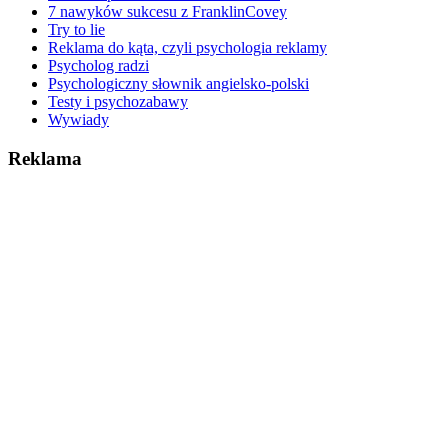
7 nawyków sukcesu z FranklinCovey
Try to lie
Reklama do kąta, czyli psychologia reklamy
Psycholog radzi
Psychologiczny słownik angielsko-polski
Testy i psychozabawy
Wywiady
Reklama