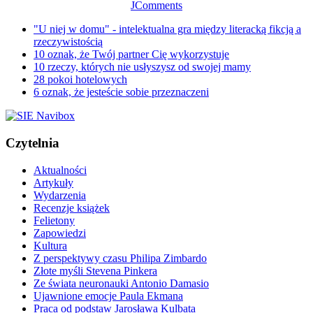
JComments
"U niej w domu" - intelektualna gra między literacką fikcją a
rzeczywistością
10 oznak, że Twój partner Cię wykorzystuje
10 rzeczy, których nie usłyszysz od swojej mamy
28 pokoi hotelowych
6 oznak, że jesteście sobie przeznaczeni
Czytelnia
Aktualności
Artykuły
Wydarzenia
Recenzje książek
Felietony
Zapowiedzi
Kultura
Z perspektywy czasu Philipa Zimbardo
Złote myśli Stevena Pinkera
Ze świata neuronauki Antonio Damasio
Ujawnione emocje Paula Ekmana
Praca od podstaw Jarosława Kulbata