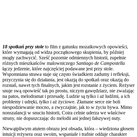
18 spotkań przy stole
to film z gatunku mozaikowych opowieści,
które wymagają od widza początkowego skupienia, by później
mogły zachwycić. Sześć pozornie odmiennych historii, zupełnie
różnych mieszkańców malowniczego
Santiago de Campostella
łączy jedzenie, które najczęściej podawane jest przy stole.
Wspomniana strawa staje się często świadkiem zadumy i refleksji,
przyczynia się do działania, jest okazją do spotkań oraz okazją do
rozstań, nawet tych finalnych, jakim jest rozstanie z życiem. Reżyser
snuje swą opowieść tak po prostu, niczym gawędziarz, nie zważając
na patos, melodramat i przesadę. Ludzie są tylko i aż ludźmi, a ich
problemy i udręki, tylko i aż życiowe. Złamane serce nie boli
niespodziewanie mocno, a zwyczajnie, jak to w życiu bywa. Mimo
nonszalancji w snuciu historii, Coira celnie uderza we właściwe
struny, nie dopuszczając do melodii ani jednej fałszywej nuty.
Niewątpliwym atutem obrazu jest obsada, która – wiedziona głosem
intuicji reżysera oraz swoim, wspaniale i trafnie oddaje charakter