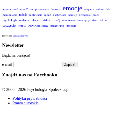
emocje
agresja
atrakcyjność
autoprezentacja
depresja
empatia
kultura
lęk
miłość
manipulacja
motywacja
mózg
osobowość
pamięć
perswazja
praca
relacje
stres
psychologia
reklama
rodzina
rozwój
samoocena
stereotypy
sukces
szczęście
terapia
wpływ społeczny
zachowanie
zdrowie
Powered by
Easytagcloud v2.1
Newsletter
Bądź na bieżąco!
e-mail
Znajdź nas na Facebooku
© 2006 - 2026 Psychologia-Spoleczna.pl
Polityka prywatności
Prawa autorskie