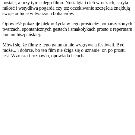
postaci, a przy tym całego filmu. Nostalgia i cień w oczach, skryta
miłość i wstydliwa pogarda czy też oczekiwanie szczęścia znajdują
swoje odbicie w twarzach bohaterów.
Opowieść pokazuje piękno życia w jego prostocie: pomarszczonych
twarzach, spontanicznych gestach i smakołykach prosto z repertuaru
kuchni hiszpańskiej.
Mówi się, że filmy z tego gatunku nie wygrywają festiwali. Być
może... i dobrze, bo ten film nie ściga się o uznanie, on po prostu
jest. Wzrusza i rozbawia, opowiada i słucha.