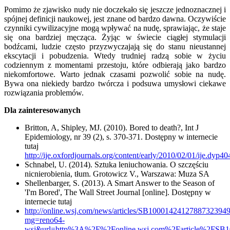
Pomimo że zjawisko nudy nie doczekało się jeszcze jednoznacznej i
spójnej definicji naukowej, jest znane od bardzo dawna. Oczywiście
czynniki cywilizacyjne mogą wpływać na nudę, sprawiając, że staje
się ona bardziej męcząca. Żyjąc w świecie ciągłej stymulacji
bodźcami, ludzie często przyzwyczajają się do stanu nieustannej
ekscytacji i pobudzenia. Wtedy trudniej radzą sobie w życiu
codziennym z momentami przestoju, które odbierają jako bardzo
niekomfortowe. Warto jednak czasami pozwolić sobie na nudę.
Bywa ona niekiedy bardzo twórcza i podsuwa umysłowi ciekawe
rozwiązania problemów.
Dla zainteresowanych
Britton, A, Shipley, MJ. (2010). Bored to death?, Int J
Epidemiology, nr 39 (2), s. 370-371. Dostępny w internecie
tutaj
http://ije.oxfordjournals.org/content/early/2010/02/01/ije.dyp404
Schnabel, U. (2014). Sztuka leniuchowania. O szczęściu
nicnierobienia, tłum. Grotowicz V., Warszawa: Muza SA
Shellenbarger, S. (2013). A Smart Answer to the Season of
'I'm Bored', The Wall Street Journal [online]. Dostępny w
internecie tutaj
http://online.wsj.com/news/articles/SB10001424127887323
mg=reno64-
wsj&url=http%3A%2F%2Fonline.wsj.com%2Farticle%2FSB1