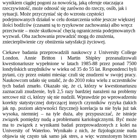
wynikiem ciągłej pogoni za nowością, jaką oferuje otaczająca
rzeczywistość, może odnosić się zarówno do rzeczy, osób, jak i
sytuacji. Może przyczyniać się do wzrostu częstości
podejmowanych działań w celu dostarczenia sobie jeszcze większej
ilości bodźców (czasami są to ryzykowne zachowania) albo wręcz
przeciwnie – może skutkować chęcią ograniczenia podejmowanych
wyzwań. Oba zachowania prowadzić mogą do znużenia,
zniecierpliwienie czy obniżenia satysfakcji życiowej.
Ciekawe badania przeprowadzili naukowcy z University College
London. Annie Britton i Martin Shipley przeanalizowali
kwestionariusze wypełnione w latach 1985-88 przez ponad 7500
londyńskich urzędników w wieku od 35 do 55 lat. Respondenci byli
pytani, czy przez ostatni miesiąc czuli się znudzeni w swojej pracy.
Naukowcom udało się ustalić, że do 2010 roku wielu z uczestników
tych badań zmarło. Okazało się, że ci, którzy w kwestionariuszu
zaznaczali znudzenie, byli 2,5 razy bardziej narażeni na problemy
sercowe niż ci, którzy się nie nudzili. Wprawdzie po wprowadzeniu
korekty statystycznej dotyczącej innych czynników ryzyka (takich
jak np. poziom aktywności fizycznej) korelacja ta nie była już tak
wysoka, niemniej – na tyle duża, aby przypuszczać, że istnieje
związek pomiędzy nudą a problemami kariologicznymi. Być może
ma to związek z wynikami badań przeprowadzonych z kolei na
University of Waterloo. Wynikało z nich, że fizjologicznie nuda
objawia się często tak samo jak stres, a więc wzmożonym biciem