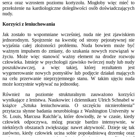
serca oraz wzrostem poziomu kortyzolu. Mogłoby więc mieć to
przełożenie na kardiologiczne dolegliwości osób doświadczających
nudy.
Korzyści z leniuchowania
Jak zostało to wspomniane wcześniej, nuda nie jest zjawiskiem
jednorodnym. Spojrzenie na kwestię od strony pejoratywnej nie
wyjaśnia całej złożoności problemu. Nuda bowiem może być
ważnym impulsem do zmiany, do szukania nowych rozwiązań w
życiu. Może więc stanowić ważny element na drodze rozwoju
człowieka. Istnieje w psychologii zjawisko twórczej nudy lub nudy
poszukiwawczej, a więc takiej, której rezultatem jest
wygenerowanie nowych pomysłów lub podjęcie działań mających
na celu przerwanie nieprzyjemnego stanu. W takim ujęciu nuda
może korzystnie wpływać na jednostkę.
Również na poziomie strukturalnym zauważono korzyści
wynikające z lenistwa. Naukowiec i dziennikarz Ulrich Schnabel w
książce „Sztuka leniuchowania. O szczęściu nicnierobienia”
przytacza słynne badania neurobiologa z Washington University w
St. Louis, Marcusa Raichle’a, które dowiodły, że w czasie, kiedy
człowiek odpoczywa, mózg pracuje bardzo intensywnie, w
niektórych obszarach zwiększając nawet aktywność. Dzieje się tak
zarówno, kiedy człowiek ucina sobie popołudniową drzemkę oraz