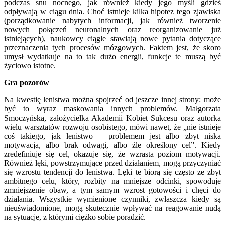
podczas snu nocnego, jak również kiedy jego myśli gdzieś
odpływają w ciągu dnia. Choć istnieje kilka hipotez tego zjawiska
(porządkowanie nabytych informacji, jak również tworzenie
nowych połączeń neuronalnych oraz reorganizowanie już
istniejących), naukowcy ciągle stawiają nowe pytania dotyczące
przeznaczenia tych procesów mózgowych. Faktem jest, że skoro
umysł wydatkuje na to tak dużo energii, funkcje te muszą być
życiowo istotne.
Gra pozorów
Na kwestię lenistwa można spojrzeć od jeszcze innej strony: może
być to wyraz maskowania innych problemów. Małgorzata
Smoczyńska, założycielka Akademii Kobiet Sukcesu oraz autorka
wielu warsztatów rozwoju osobistego, mówi nawet, że „nie istnieje
coś takiego, jak lenistwo – problemem jest albo zbyt niska
motywacja, albo brak odwagi, albo źle określony cel”. Kiedy
zredefiniuje się cel, okazuje się, że wzrasta poziom motywacji.
Również lęki, powstrzymujące przed działaniem, mogą przyczyniać
się wzrostu tendencji do lenistwa. Lęki te biorą się często ze zbyt
ambitnego celu, który, rozbity na mniejsze odcinki, spowoduje
zmniejszenie obaw, a tym samym wzrost gotowości i chęci do
działania. Wszystkie wymienione czynniki, zwłaszcza kiedy są
nieuświadomione, mogą skutecznie wpływać na reagowanie nudą
na sytuacje, z którymi ciężko sobie poradzić.