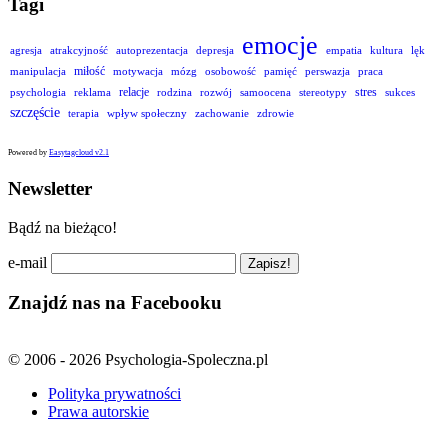
Tagi
emocje
agresja
atrakcyjność
autoprezentacja
depresja
empatia
kultura
lęk
miłość
manipulacja
motywacja
mózg
osobowość
pamięć
perswazja
praca
relacje
stres
psychologia
reklama
rodzina
rozwój
samoocena
stereotypy
sukces
szczęście
terapia
wpływ społeczny
zachowanie
zdrowie
Powered by
Easytagcloud v2.1
Newsletter
Bądź na bieżąco!
e-mail
Znajdź nas na Facebooku
© 2006 - 2026 Psychologia-Spoleczna.pl
Polityka prywatności
Prawa autorskie