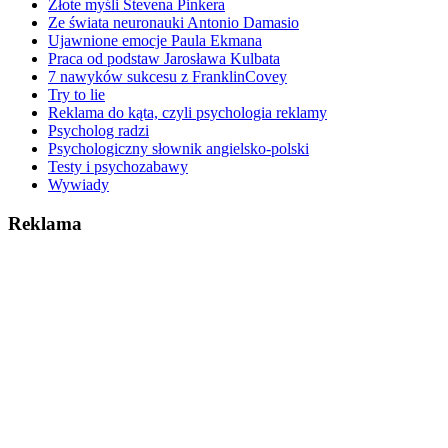
Złote myśli Stevena Pinkera
Ze świata neuronauki Antonio Damasio
Ujawnione emocje Paula Ekmana
Praca od podstaw Jarosława Kulbata
7 nawyków sukcesu z FranklinCovey
Try to lie
Reklama do kąta, czyli psychologia reklamy
Psycholog radzi
Psychologiczny słownik angielsko-polski
Testy i psychozabawy
Wywiady
Reklama