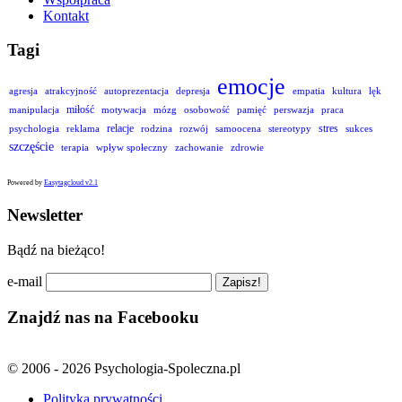
Kontakt
Tagi
emocje
agresja
atrakcyjność
autoprezentacja
depresja
empatia
kultura
lęk
miłość
manipulacja
motywacja
mózg
osobowość
pamięć
perswazja
praca
relacje
stres
psychologia
reklama
rodzina
rozwój
samoocena
stereotypy
sukces
szczęście
terapia
wpływ społeczny
zachowanie
zdrowie
Powered by
Easytagcloud v2.1
Newsletter
Bądź na bieżąco!
e-mail
Znajdź nas na Facebooku
© 2006 - 2026 Psychologia-Spoleczna.pl
Polityka prywatności