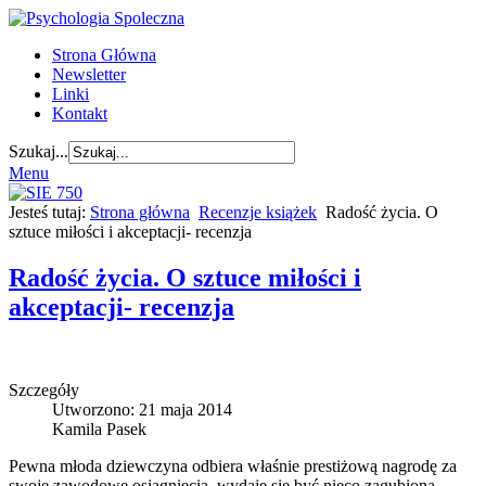
Strona Główna
Newsletter
Linki
Kontakt
Szukaj...
Menu
Jesteś tutaj:
Strona główna
Recenzje książek
Radość życia. O
sztuce miłości i akceptacji- recenzja
Radość życia. O sztuce miłości i
akceptacji- recenzja
Szczegóły
Utworzono: 21 maja 2014
Kamila Pasek
Pewna młoda dziewczyna odbiera właśnie prestiżową nagrodę za
swoje zawodowe osiągnięcia, wydaje się być nieco zagubiona,