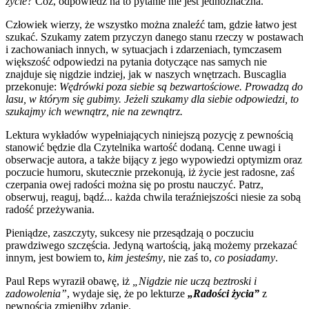
życie?
Cóż, odpowiedź na to pytanie nie jest jednoznaczna.
Człowiek wierzy, że wszystko można znaleźć tam, gdzie łatwo jest
szukać. Szukamy zatem przyczyn danego stanu rzeczy w postawach
i zachowaniach innych, w sytuacjach i zdarzeniach, tymczasem
większość odpowiedzi na pytania dotyczące nas samych nie
znajduje się nigdzie indziej, jak w naszych wnętrzach. Buscaglia
przekonuje:
Wędrówki poza siebie są bezwartościowe. Prowadzą do
lasu, w którym się gubimy. Jeżeli szukamy dla siebie odpowiedzi, to
szukajmy ich wewnątrz, nie na zewnątrz.
Lektura wykładów wypełniających niniejszą pozycję z pewnością
stanowić będzie dla Czytelnika wartość dodaną. Cenne uwagi i
obserwacje autora, a także bijący z jego wypowiedzi optymizm oraz
poczucie humoru, skutecznie przekonują, iż życie jest radosne, zaś
czerpania owej radości można się po prostu nauczyć. Patrz,
obserwuj, reaguj, bądź... każda chwila teraźniejszości niesie za sobą
radość przeżywania.
Pieniądze, zaszczyty, sukcesy nie przesądzają o poczuciu
prawdziwego szczęścia. Jedyną wartością, jaką możemy przekazać
innym, jest bowiem to,
kim jesteśmy
, nie zaś to,
co posiadamy
.
Paul Reps wyraził obawę, iż
„Nigdzie nie uczą beztroski i
zadowolenia”
, wydaje się, że po lekturze
„Radości życia”
z
pewnością zmieniłby zdanie.