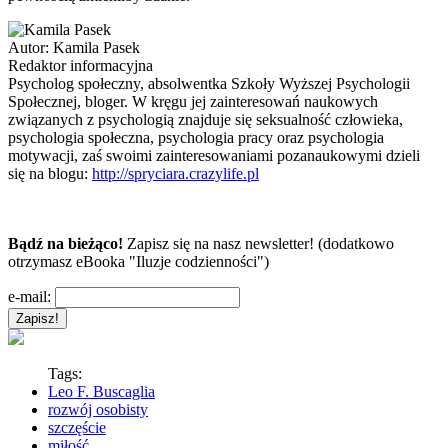
Autor:
Kamila Pasek
Redaktor informacyjna
Psycholog społeczny, absolwentka Szkoły Wyższej Psychologii
Społecznej, bloger. W kręgu jej zainteresowań naukowych
związanych z psychologią znajduje się seksualność człowieka,
psychologia społeczna, psychologia pracy oraz psychologia
motywacji, zaś swoimi zainteresowaniami pozanaukowymi dzieli
się na blogu:
http://spryciara.crazylife.pl
Bądź na bieżąco!
Zapisz się na nasz newsletter! (dodatkowo
otrzymasz eBooka "Iluzje codzienności")
e-mail:
Tags:
Leo F. Buscaglia
rozwój osobisty
szczęście
miłość