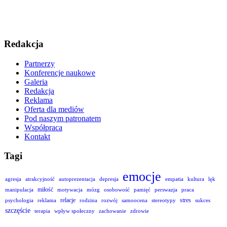
Redakcja
Partnerzy
Konferencje naukowe
Galeria
Redakcja
Reklama
Oferta dla mediów
Pod naszym patronatem
Współpraca
Kontakt
Tagi
emocje
agresja
atrakcyjność
autoprezentacja
depresja
empatia
kultura
lęk
miłość
manipulacja
motywacja
mózg
osobowość
pamięć
perswazja
praca
relacje
stres
psychologia
reklama
rodzina
rozwój
samoocena
stereotypy
sukces
szczęście
terapia
wpływ społeczny
zachowanie
zdrowie