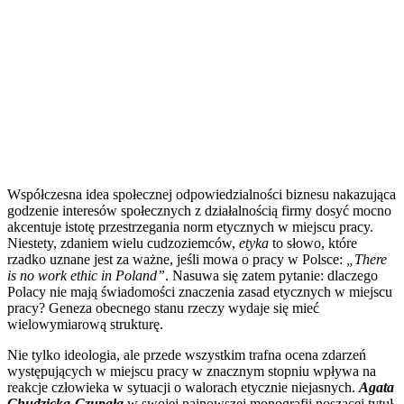
Współczesna idea społecznej odpowiedzialności biznesu nakazująca
godzenie interesów społecznych z działalnością firmy dosyć mocno
akcentuje istotę przestrzegania norm etycznych w miejscu pracy.
Niestety, zdaniem wielu cudzoziemców,
etyka
to słowo, które
rzadko uznane jest za ważne, jeśli mowa o pracy w Polsce:
„There
is no work ethic in Poland”
. Nasuwa się zatem pytanie: dlaczego
Polacy nie mają świadomości znaczenia zasad etycznych w miejscu
pracy? Geneza obecnego stanu rzeczy wydaje się mieć
wielowymiarową strukturę.
Nie tylko ideologia, ale przede wszystkim trafna ocena zdarzeń
występujących w miejscu pracy w znacznym stopniu wpływa na
reakcje człowieka w sytuacji o walorach etycznie niejasnych.
Agata
Chudzicka-Czupała
w swojej najnowszej monografii noszącej tytuł