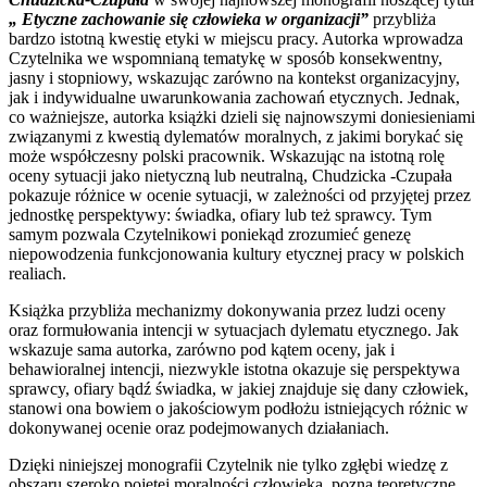
„ Etyczne zachowanie się człowieka w organizacji”
przybliża
bardzo istotną kwestię etyki w miejscu pracy. Autorka wprowadza
Czytelnika we wspomnianą tematykę w sposób konsekwentny,
jasny i stopniowy, wskazując zarówno na kontekst organizacyjny,
jak i indywidualne uwarunkowania zachowań etycznych. Jednak,
co ważniejsze, autorka książki dzieli się najnowszymi doniesieniami
związanymi z kwestią dylematów moralnych, z jakimi borykać się
może współczesny polski pracownik. Wskazując na istotną rolę
oceny sytuacji jako nietyczną lub neutralną, Chudzicka -Czupała
pokazuje różnice w ocenie sytuacji, w zależności od przyjętej przez
jednostkę perspektywy: świadka, ofiary lub też sprawcy. Tym
samym pozwala Czytelnikowi poniekąd zrozumieć genezę
niepowodzenia funkcjonowania kultury etycznej pracy w polskich
realiach.
Książka przybliża mechanizmy dokonywania przez ludzi oceny
oraz formułowania intencji w sytuacjach dylematu etycznego. Jak
wskazuje sama autorka, zarówno pod kątem oceny, jak i
behawioralnej intencji, niezwykle istotna okazuje się perspektywa
sprawcy, ofiary bądź świadka, w jakiej znajduje się dany człowiek,
stanowi ona bowiem o jakościowym podłożu istniejących różnic w
dokonywanej ocenie oraz podejmowanych działaniach.
Dzięki niniejszej monografii Czytelnik nie tylko zgłębi wiedzę z
obszaru szeroko pojętej moralności człowieka, pozna teoretyczne