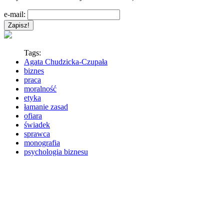
e-mail:
Tags:
Agata Chudzicka-Czupała
biznes
praca
moralność
etyka
łamanie zasad
ofiara
świadek
sprawca
monografia
psychologia biznesu