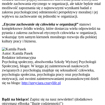
modele zachowania etycznego w organizacji, ale także będzie miał
możliwość zapoznania się z najnowszymi wynikami badań z
zakresu psychologicznej odmienności perspektywy moralnej i jej
wpływu na zachowanie się jednostki w organizacji.
„
Etyczne zachowanie się człowieka w organizacji”
stanowi
kompleksowe źródło wiedzy, które dostarcza wielu odpowiedzi na
pytania z zakresu zachowań etycznych człowieka w organizacji,
wskazując tym samym kierunek moralnego rozwoju dla polskiej
kultury pracy i biznesu.
Autor:
Kamila Pasek
Redaktor informacyjna
Psycholog społeczny, absolwentka Szkoły Wyższej Psychologii
Społecznej, bloger. W kręgu jej zainteresowań naukowych
związanych z psychologią znajduje się seksualność człowieka,
psychologia społeczna, psychologia pracy oraz psychologia
motywacji, zaś swoimi zainteresowaniami pozanaukowymi dzieli
się na blogu:
http://spryciara.crazylife.pl
Bądź na bieżąco!
Zapisz się na nasz newsletter! (dodatkowo
otrzymasz eBooka "Iluzje codzienności")