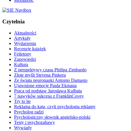
Moralność
Czytelnia
Aktualności
Artykuły
Wydarzenia
Recenzje książek
Felietony
Zapowiedzi
Kultura
Z perspektywy czasu Philipa Zimbardo
Złote myśli Stevena Pinkera
Ze świata neuronauki Antonio Damasio
Ujawnione emocje Paula Ekmana
Praca od podstaw Jarosława Kulbata
7 nawyków sukcesu z FranklinCovey
Try to lie
Reklama do kąta, czyli psychologia reklamy
Psycholog radzi
Psychologiczny słownik angielsko-polski
Testy i psychozabawy
Wywiady