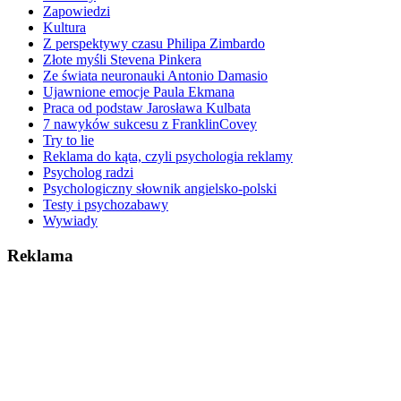
Zapowiedzi
Kultura
Z perspektywy czasu Philipa Zimbardo
Złote myśli Stevena Pinkera
Ze świata neuronauki Antonio Damasio
Ujawnione emocje Paula Ekmana
Praca od podstaw Jarosława Kulbata
7 nawyków sukcesu z FranklinCovey
Try to lie
Reklama do kąta, czyli psychologia reklamy
Psycholog radzi
Psychologiczny słownik angielsko-polski
Testy i psychozabawy
Wywiady
Reklama