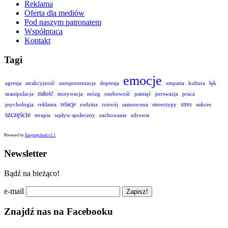
Reklama
Oferta dla mediów
Pod naszym patronatem
Współpraca
Kontakt
Tagi
emocje
agresja
atrakcyjność
autoprezentacja
depresja
empatia
kultura
lęk
miłość
manipulacja
motywacja
mózg
osobowość
pamięć
perswazja
praca
relacje
stres
psychologia
reklama
rodzina
rozwój
samoocena
stereotypy
sukces
szczęście
terapia
wpływ społeczny
zachowanie
zdrowie
Powered by
Easytagcloud v2.1
Newsletter
Bądź na bieżąco!
e-mail
Znajdź nas na Facebooku