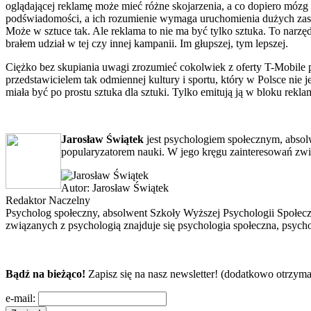
oglądającej reklamę może mieć różne skojarzenia, a co dopiero móz
podświadomości, a ich rozumienie wymaga uruchomienia dużych zaso
Może w sztuce tak. Ale reklama to nie ma być tylko sztuka. To narz
brałem udział w tej czy innej kampanii. Im głupszej, tym lepszej.
Ciężko bez skupiania uwagi zrozumieć cokolwiek z oferty T-Mobile p
przedstawicielem tak odmiennej kultury i sportu, który w Polsce nie j
miała być po prostu sztuka dla sztuki. Tylko emitują ją w bloku rekla
Jarosław Świątek
jest psychologiem społecznym, absol
popularyzatorem nauki. W jego kręgu zainteresowań zwią
Autor:
Jarosław Świątek
Redaktor Naczelny
Psycholog społeczny, absolwent Szkoły Wyższej Psychologii Społec
związanych z psychologią znajduje się psychologia społeczna, psycho
Bądź na bieżąco!
Zapisz się na nasz newsletter! (dodatkowo otrzyma
e-mail: