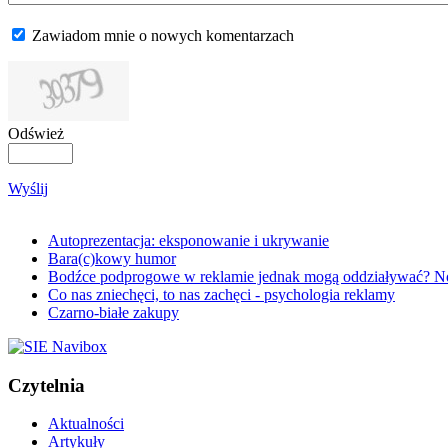
Zawiadom mnie o nowych komentarzach
Odśwież
Wyślij
Autoprezentacja: eksponowanie i ukrywanie
Bara(c)kowy humor
Bodźce podprogowe w reklamie jednak mogą oddziaływać? N
Co nas zniechęci, to nas zachęci - psychologia reklamy
Czarno-białe zakupy
Czytelnia
Aktualności
Artykuły