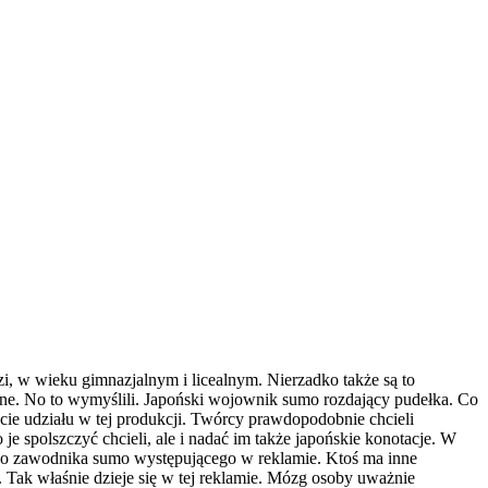
zi, w wieku gimnazjalnym i licealnym. Nierzadko także są to
ajne. No to wymyślili. Japoński wojownik sumo rozdający pudełka. Co
ście udziału w tej produkcji. Twórcy prawdopodobnie chcieli
je spolszczyć chcieli, ale i nadać im także japońskie konotacje. W
ego zawodnika sumo występującego w reklamie. Ktoś ma inne
 Tak właśnie dzieje się w tej reklamie. Mózg osoby uważnie