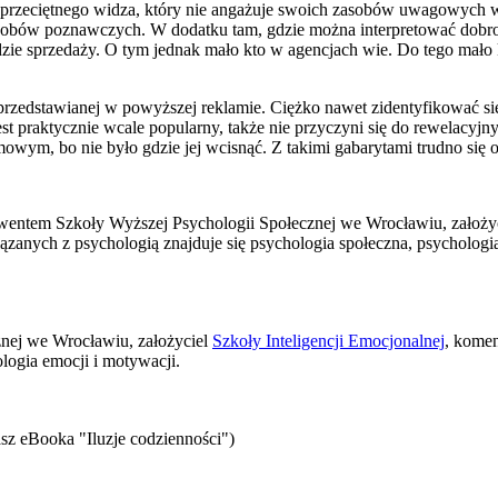
g przeciętnego widza, który nie angażuje swoich zasobów uwagowych 
bów poznawczych. W dodatku tam, gdzie można interpretować dobrowol
ędzie sprzedaży. O tym jednak mało kto w agencjach wie. Do tego mał
rzedstawianej w powyższej reklamie. Ciężko nawet zidentyfikować się 
est praktycznie wcale popularny, także nie przyczyni się do rewelacyjn
mowym, bo nie było gdzie jej wcisnąć. Z takimi gabarytami trudno się o 
wentem Szkoły Wyższej Psychologii Społecznej we Wrocławiu, założyc
zanych z psychologią znajduje się psychologia społeczna, psychologia
znej we Wrocławiu, założyciel
Szkoły Inteligencji Emocjonalnej
, komen
logia emocji i motywacji.
sz eBooka "Iluzje codzienności")