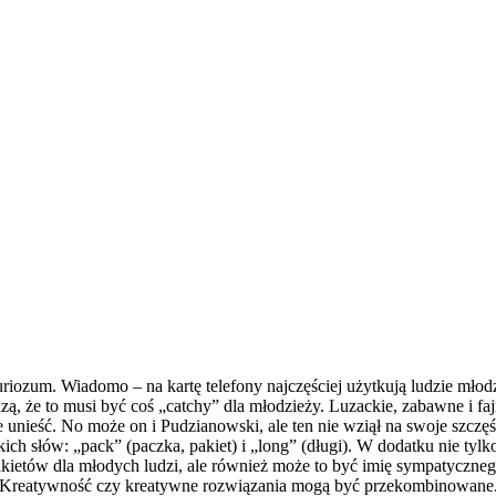
riozum. Wiadomo – na kartę telefony najczęściej użytkują ludzie młod
dzą, że to musi być coś „catchy” dla młodzieży. Luzackie, zabawne i f
e unieść. No może on i Pudzianowski, ale ten nie wziął na swoje szczę
h słów: „pack” (paczka, pakiet) i „long” (długi). W dodatku nie tylko 
akietów dla młodych ludzi, ale również może to być imię sympatyczn
my. Kreatywność czy kreatywne rozwiązania mogą być przekombinowane.