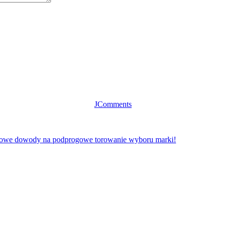
JComments
owe dowody na podprogowe torowanie wyboru marki!