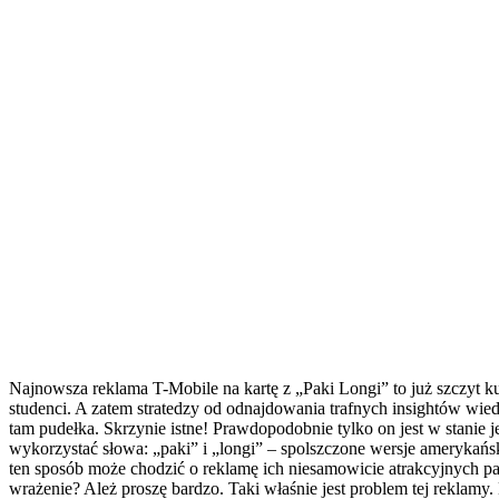
Najnowsza reklama T-Mobile na kartę z „Paki Longi” to już szczyt ku
studenci. A zatem stratedzy od odnajdowania trafnych insightów wie
tam pudełka. Skrzynie istne! Prawdopodobnie tylko on jest w stanie j
wykorzystać słowa: „paki” i „longi” – spolszczone wersje amerykańskic
ten sposób może chodzić o reklamę ich niesamowicie atrakcyjnych p
wrażenie? Ależ proszę bardzo. Taki właśnie jest problem tej rekla