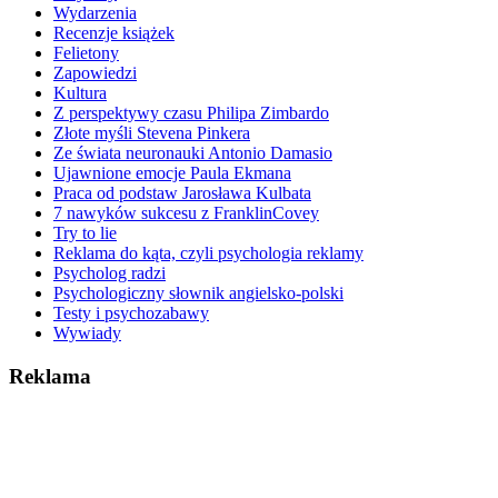
Wydarzenia
Recenzje książek
Felietony
Zapowiedzi
Kultura
Z perspektywy czasu Philipa Zimbardo
Złote myśli Stevena Pinkera
Ze świata neuronauki Antonio Damasio
Ujawnione emocje Paula Ekmana
Praca od podstaw Jarosława Kulbata
7 nawyków sukcesu z FranklinCovey
Try to lie
Reklama do kąta, czyli psychologia reklamy
Psycholog radzi
Psychologiczny słownik angielsko-polski
Testy i psychozabawy
Wywiady
Reklama