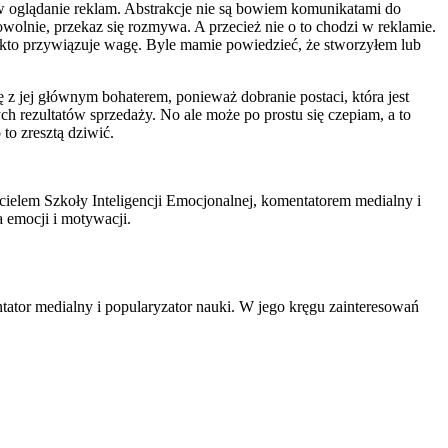
w oglądanie reklam. Abstrakcje nie są bowiem komunikatami do
nie, przekaz się rozmywa. A przecież nie o to chodzi w reklamie.
o kto przywiązuje wagę. Byle mamie powiedzieć, że stworzyłem lub
z jej głównym bohaterem, ponieważ dobranie postaci, która jest
ych rezultatów sprzedaży. No ale może po prostu się czepiam, a to
to zresztą dziwić.
ielem Szkoły Inteligencji Emocjonalnej, komentatorem medialny i
 emocji i motywacji.
tator medialny i popularyzator nauki. W jego kręgu zainteresowań