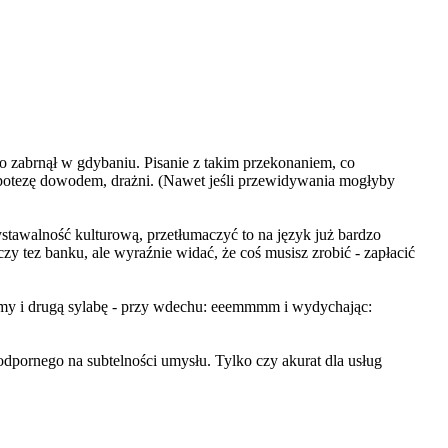
ko zabrnął w gdybaniu. Pisanie z takim przekonaniem, co
potezę dowodem, drażni. (Nawet jeśli przewidywania mogłyby
zystawalno
ść kulturową, przetłumaczyć to na język już bardzo
zy tez banku, ale wyraźnie widać, że coś musisz zrobić - zapłacić
szymy i drugą sylabę - przy wdechu: eeemmmm i wydychając:
 odpornego na subtelności umysłu. Tylko czy akurat dla usług