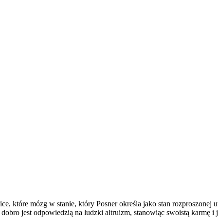
anice, które mózg w stanie, który Posner określa jako stan rozproszon
obro jest odpowiedzią na ludzki altruizm, stanowiąc swoistą karmę i j