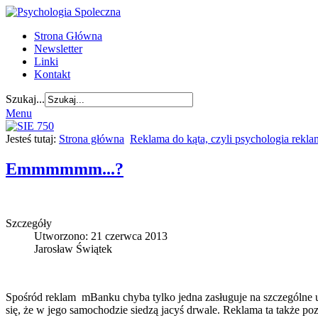
Strona Główna
Newsletter
Linki
Kontakt
Szukaj...
Menu
Jesteś tutaj:
Strona główna
Reklama do kąta, czyli psychologia rekl
Emmmmmm...?
Szczegóły
Utworzono: 21 czerwca 2013
Jarosław Świątek
Spośród reklam mBanku chyba tylko jedna zasługuje na szczególne uzn
się, że w jego samochodzie siedzą jacyś drwale. Reklama ta także p