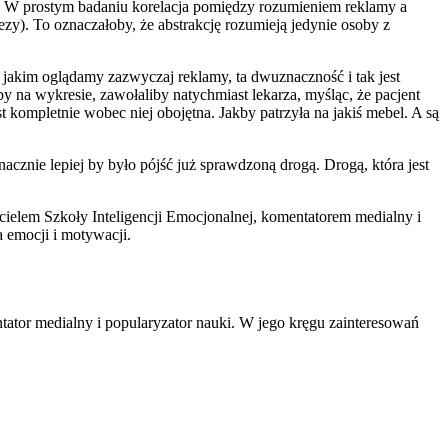
 W prostym badaniu korelacja pomiędzy rozumieniem reklamy a
y). To oznaczałoby, że abstrakcję rozumieją jedynie osoby z
 jakim oglądamy zazwyczaj reklamy, ta dwuznaczność i tak jest
 na wykresie, zawołaliby natychmiast lekarza, myśląc, że pacjent
t kompletnie wobec niej obojętna. Jakby patrzyła na jakiś mebel. A są
ie lepiej by było pójść już sprawdzoną drogą. Drogą, która jest
ielem Szkoły Inteligencji Emocjonalnej, komentatorem medialny i
 emocji i motywacji.
tator medialny i popularyzator nauki. W jego kręgu zainteresowań