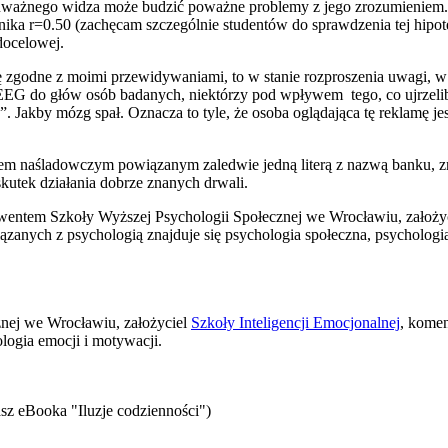
uważnego widza może budzić poważne problemy z jego zrozumieniem.
a r=0.50 (zachęcam szczególnie studentów do sprawdzenia tej hipotez
 docelowej.
ię zgodne z moimi przewidywaniami, to w stanie rozproszenia uwagi, w
EEG do głów osób badanych, niektórzy pod wpływem tego, co ujrzeliby
 Jakby mózg spał. Oznacza to tyle, że osoba oglądająca tę reklamę jes
aśladowczym powiązanym zaledwie jedną literą z nazwą banku, znaczn
kutek działania dobrze znanych drwali.
wentem Szkoły Wyższej Psychologii Społecznej we Wrocławiu, założyc
zanych z psychologią znajduje się psychologia społeczna, psychologia
znej we Wrocławiu, założyciel
Szkoły Inteligencji Emocjonalnej
, komen
logia emocji i motywacji.
sz eBooka "Iluzje codzienności")