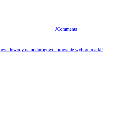
JComments
owe dowody na podprogowe torowanie wyboru marki!