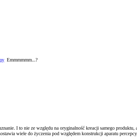
amy
Emmmmmm...?
anie. I to nie ze względu na oryginalność kreacji samego produktu, a
ozostawia wiele do życzenia pod względem konstrukcji aparatu percep