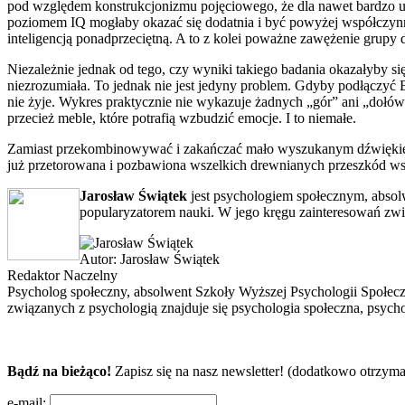
pod względem konstrukcjonizmu pojęciowego, że dla nawet bardzo 
poziomem IQ mogłaby okazać się dodatnia i być powyżej współczynnik
inteligencją ponadprzeciętną. A to z kolei poważne zawężenie grupy
Niezależnie jednak od tego, czy wyniki takiego badania okazałyby s
niezrozumiała. To jednak nie jest jedyny problem. Gdyby podłączyć 
nie żyje. Wykres praktycznie nie wykazuje żadnych „gór” ani „dołów”.
przecież meble, które potrafią wzbudzić emocje. I to niemałe.
Zamiast przekombinowywać i zakańczać mało wyszukanym dźwiękiem n
już przetorowana i pozbawiona wszelkich drewnianych przeszkód ws
Jarosław Świątek
jest psychologiem społecznym, absol
popularyzatorem nauki. W jego kręgu zainteresowań zwią
Autor:
Jarosław Świątek
Redaktor Naczelny
Psycholog społeczny, absolwent Szkoły Wyższej Psychologii Społec
związanych z psychologią znajduje się psychologia społeczna, psycho
Bądź na bieżąco!
Zapisz się na nasz newsletter! (dodatkowo otrzyma
e-mail: