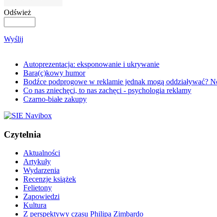
Odśwież
Wyślij
Autoprezentacja: eksponowanie i ukrywanie
Bara(c)kowy humor
Bodźce podprogowe w reklamie jednak mogą oddziaływać? N
Co nas zniechęci, to nas zachęci - psychologia reklamy
Czarno-białe zakupy
Czytelnia
Aktualności
Artykuły
Wydarzenia
Recenzje książek
Felietony
Zapowiedzi
Kultura
Z perspektywy czasu Philipa Zimbardo