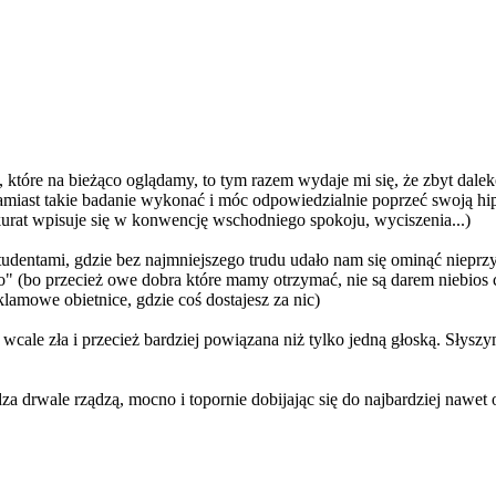
 które na bieżąco oglądamy, to tym razem wydaje mi się, że zbyt dale
iast takie badanie wykonać i móc odpowiedzialnie poprzeć swoją hi
kurat wpisuje się w konwencję wschodniego spokoju, wyciszenia...)
i studentami, gdzie bez najmniejszego trudu udało nam się ominąć niepr
o" (bo przecież owe dobra które mamy otrzymać, nie są darem niebios c
klamowe obietnice, gdzie coś dostajesz za nic)
wcale zła i przecież bardziej powiązana niż tylko jedną głoską. Sły
za drwale rządzą, mocno i topornie dobijając się do najbardziej nawet