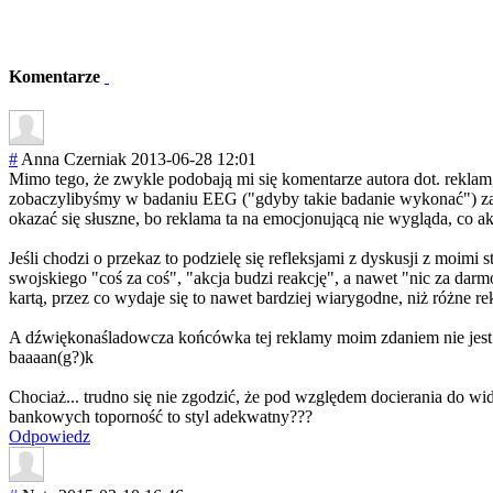
Komentarze
#
Anna Czerniak
2013-06-28 12:01
Mimo tego, że zwykle podobają mi się komentarze autora dot. reklam,
zobaczylibyśmy w badaniu EEG ("gdyby takie badanie wykonać") zam
okazać się słuszne, bo reklama ta na emocjonującą nie wygląda, co a
Jeśli chodzi o przekaz to podzielę się refleksjami z dyskusji z moim
swojskiego "coś za coś", "akcja budzi reakcję", a nawet "nic za darm
kartą, przez co wydaje się to nawet bardziej wiarygodne, niż różne re
A dźwiękonaśladow
cza końcówka tej reklamy moim zdaniem nie jest 
baaaan(g?)k
Chociaż... trudno się nie zgodzić, że pod względem docierania do wid
bankowych toporność to styl adekwatny???
Odpowiedz