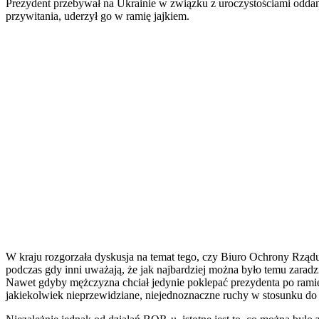
Prezydent przebywał na Ukrainie w związku z uroczystościami oddani
przywitania, uderzył go w ramię jajkiem.
W kraju rozgorzała dyskusja na temat tego, czy Biuro Ochrony Rządu 
podczas gdy inni uważają, że jak najbardziej można było temu zarad
Nawet gdyby mężczyzna chciał jedynie poklepać prezydenta po ramie
jakiekolwiek nieprzewidziane, niejednoznaczne ruchy w stosunku d