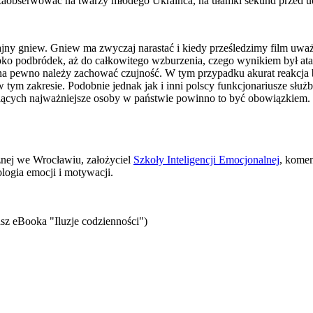
o zaobserwować na twarzy młodego Ukraińca, na ułamki sekund przed ud
jny gniew. Gniew ma zwyczaj narastać i kiedy prześledzimy film uważn
zybko podbródek, aż do całkowitego wzburzenia, czego wynikiem był at
na pewno należy zachować czujność. W tym przypadku akurat reakcja 
tym zakresie. Podobnie jednak jak i inni polscy funkcjonariusze służb
oniących najważniejsze osoby w państwie powinno to być obowiązkiem.
znej we Wrocławiu, założyciel
Szkoły Inteligencji Emocjonalnej
, komen
logia emocji i motywacji.
sz eBooka "Iluzje codzienności")