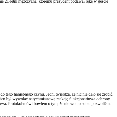
mie 21-letni mężczyzna, któremu prezydent podawał rękę w geście
 tego haniebnego czynu. Jedni twierdzą, że nic nie dało się zrobić,
nien był wywołać natychmiastową reakcję funkcjonariusza ochrony.
towa. Protokół mówi bowiem o tym, że nie wolno sobie pozwolić na