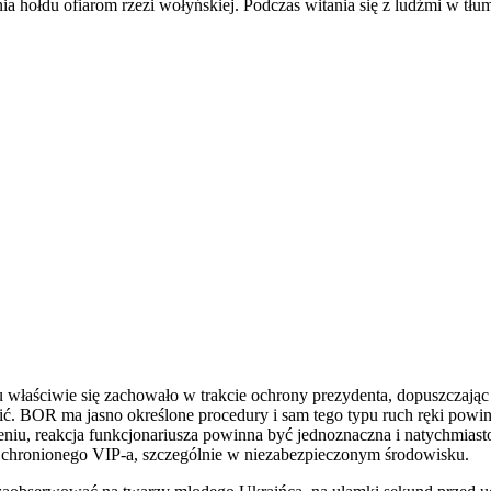
a hołdu ofiarom rzezi wołyńskiej. Podczas witania się z ludźmi w tłu
właściwie się zachowało w trakcie ochrony prezydenta, dopuszczając do
zić. BOR ma jasno określone procedury i sam tego typu ruch ręki powi
niu, reakcja funkcjonariusza powinna być jednoznaczna i natychmias
o chronionego VIP-a, szczególnie w niezabezpieczonym środowisku.