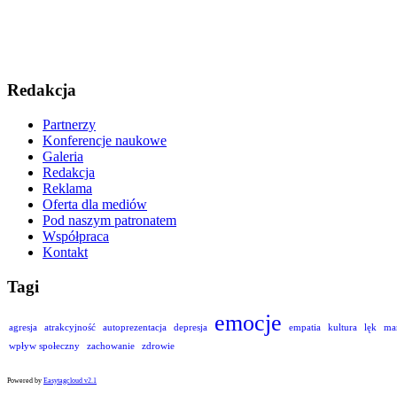
Redakcja
Partnerzy
Konferencje naukowe
Galeria
Redakcja
Reklama
Oferta dla mediów
Pod naszym patronatem
Współpraca
Kontakt
Tagi
emocje
agresja
atrakcyjność
autoprezentacja
depresja
empatia
kultura
lęk
ma
wpływ społeczny
zachowanie
zdrowie
Powered by
Easytagcloud v2.1