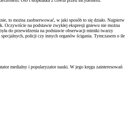
erzeniem. Oto i stopklatka z chwili przed incydentem:
ie, to można zaobserwować, w jaki sposób to się działo. Najpierw
ak. Oczywiście na podstawie zwykłej ekspresji gniewu nie można
była do przewidzenia na podstawie obserwacji mimiki twarzy
 specjalnych, policji czy innych organów ścigania. Tymczasem o ile
tator medialny i popularyzator nauki. W jego kręgu zainteresowań