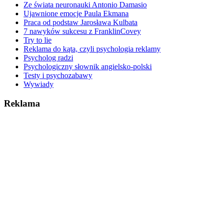
Ze świata neuronauki Antonio Damasio
Ujawnione emocje Paula Ekmana
Praca od podstaw Jarosława Kulbata
7 nawyków sukcesu z FranklinCovey
Try to lie
Reklama do kąta, czyli psychologia reklamy
Psycholog radzi
Psychologiczny słownik angielsko-polski
Testy i psychozabawy
Wywiady
Reklama