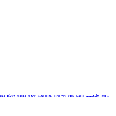
szczęście
relacje
stres
lama
rodzina
rozwój
samoocena
stereotypy
sukces
terapia