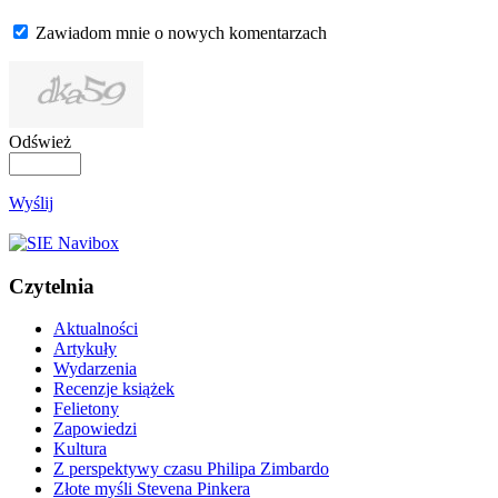
Zawiadom mnie o nowych komentarzach
Odśwież
Wyślij
Czytelnia
Aktualności
Artykuły
Wydarzenia
Recenzje książek
Felietony
Zapowiedzi
Kultura
Z perspektywy czasu Philipa Zimbardo
Złote myśli Stevena Pinkera