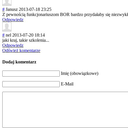
#
Janusz
2013-07-18 23:25
Z pewnością funkcjonariuszo
m BOR bardzo przydałaby się niezwykła 
Odpowiedz
#
nel
2013-07-20 18:14
jaki kraj, takie szkolenia...
Odpowiedz
Odśwież komentarze
Dodaj komentarz
Imię (obowiązkowe)
E-Mail