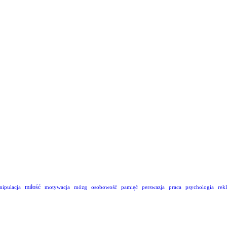
miłość
nipulacja
motywacja
mózg
osobowość
pamięć
perswazja
praca
psychologia
rek