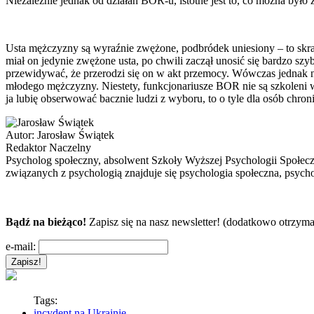
Niezależnie jednak od działań BOR-u, istotne jest to, co można był
Usta mężczyzny są wyraźnie zwężone, podbródek uniesiony – to skra
miał on jedynie zwężone usta, po chwili zaczął unosić się bardzo s
przewidywać, że przerodzi się on w akt przemocy. Wówczas jednak 
młodego mężczyzny. Niestety, funkcjonariusze BOR nie są szkoleni w 
ja lubię obserwować bacznie ludzi z wyboru, to o tyle dla osób chr
Autor:
Jarosław Świątek
Redaktor Naczelny
Psycholog społeczny, absolwent Szkoły Wyższej Psychologii Społec
związanych z psychologią znajduje się psychologia społeczna, psycho
Bądź na bieżąco!
Zapisz się na nasz newsletter! (dodatkowo otrzyma
e-mail:
Tags:
incydent na Ukrainie