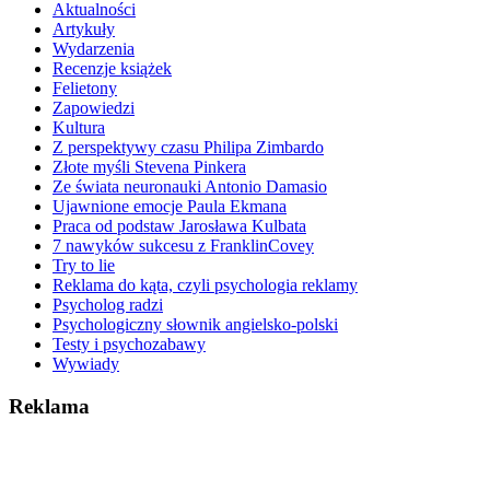
Aktualności
Artykuły
Wydarzenia
Recenzje książek
Felietony
Zapowiedzi
Kultura
Z perspektywy czasu Philipa Zimbardo
Złote myśli Stevena Pinkera
Ze świata neuronauki Antonio Damasio
Ujawnione emocje Paula Ekmana
Praca od podstaw Jarosława Kulbata
7 nawyków sukcesu z FranklinCovey
Try to lie
Reklama do kąta, czyli psychologia reklamy
Psycholog radzi
Psychologiczny słownik angielsko-polski
Testy i psychozabawy
Wywiady
Reklama