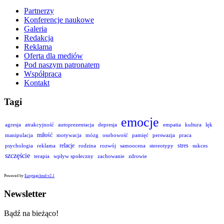
Partnerzy
Konferencje naukowe
Galeria
Redakcja
Reklama
Oferta dla mediów
Pod naszym patronatem
Współpraca
Kontakt
Tagi
emocje
agresja
atrakcyjność
autoprezentacja
depresja
empatia
kultura
lęk
miłość
manipulacja
motywacja
mózg
osobowość
pamięć
perswazja
praca
relacje
stres
psychologia
reklama
rodzina
rozwój
samoocena
stereotypy
sukces
szczęście
terapia
wpływ społeczny
zachowanie
zdrowie
Powered by
Easytagcloud v2.1
Newsletter
Bądź na bieżąco!