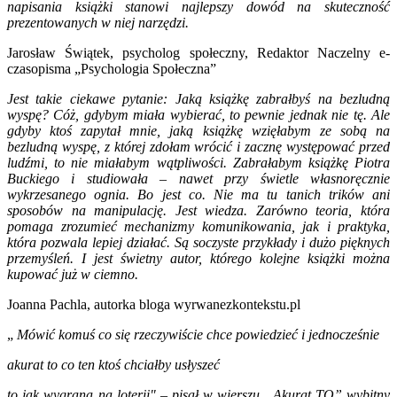
napisania książki stanowi najlepszy dowód na skuteczność
prezentowanych w niej narzędzi.
Jarosław Świątek, psycholog społeczny, Redaktor Naczelny e-
czasopisma „Psychologia Społeczna”
Jest takie ciekawe pytanie: Jaką książkę zabrałbyś na bezludną
wyspę? Cóż, gdybym miała wybierać, to pewnie jednak nie tę. Ale
gdyby ktoś zapytał mnie, jaką książkę wzięłabym ze sobą na
bezludną wyspę, z której zdołam wrócić i zacznę występować przed
ludźmi, to nie miałabym wątpliwości. Zabrałabym książkę Piotra
Buckiego i studiowała – nawet przy świetle własnoręcznie
wykrzesanego ognia. Bo jest co. Nie ma tu tanich trików ani
sposobów na manipulację. Jest wiedza. Zarówno teoria, która
pomaga zrozumieć mechanizmy komunikowania, jak i praktyka,
która pozwala lepiej działać. Są soczyste przykłady i dużo pięknych
przemyśleń. I jest świetny autor, którego kolejne książki można
kupować już w ciemno.
Joanna Pachla, autorka bloga wyrwanezkontekstu.pl
„
Mówić komuś co się rzeczywiście chce powiedzieć i jednocześnie
akurat to co ten ktoś chciałby usłyszeć
to jak wygrana na loterii" – pisał w wierszu „Akurat TO” wybitny