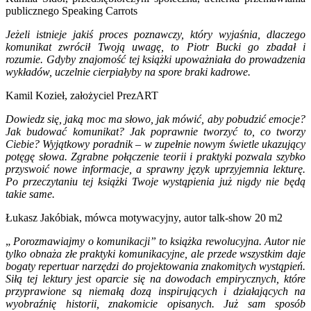
publicznego Speaking Carrots
Jeżeli istnieje jakiś proces poznawczy, który wyjaśnia, dlaczego
komunikat zwrócił Twoją uwagę, to Piotr Bucki go zbadał i
rozumie. Gdyby znajomość tej książki upoważniała do prowadzenia
wykładów, uczelnie cierpiałyby na spore braki kadrowe.
Kamil Kozieł, założyciel PrezART
Dowiedz się, jaką moc ma słowo, jak mówić, aby pobudzić emocje?
Jak budować komunikat? Jak poprawnie tworzyć to, co tworzy
Ciebie? Wyjątkowy poradnik – w zupełnie nowym świetle ukazujący
potęgę słowa. Zgrabne połączenie teorii i praktyki pozwala szybko
przyswoić nowe informacje, a sprawny język uprzyjemnia lekturę.
Po przeczytaniu tej książki Twoje wystąpienia już nigdy nie będą
takie same.
Łukasz Jakóbiak, mówca motywacyjny, autor talk-show 20 m2
„
Porozmawiajmy o komunikacji” to książka rewolucyjna. Autor nie
tylko obnaża złe praktyki komunikacyjne, ale przede wszystkim daje
bogaty repertuar narzędzi do projektowania znakomitych wystąpień.
Siłą tej lektury jest oparcie się na dowodach empirycznych, które
przyprawione są niemałą dozą inspirujących i działających na
wyobraźnię historii, znakomicie opisanych. Już sam sposób