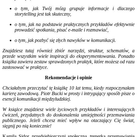
o tym, jak Twój mózg grupuje informacje i dlaczego
storytelling jest tak skuteczny,
o tym, jak na podstawie praktycznych przykładów efektywnie
prowadzić spotkania, pisać e-maile i rozmawiać,
o tym, jak pozbyć się złych nawyków w komunikacji.
Znajdziesz tutaj również zbiór narzędzi, struktur, schematów, a
przede wszystkim wiele inspiracji do eksperymentowania. Ponadto
książka zawiera zestaw sprawdzonych praktyk, które możesz od razu
zastosować w praktyce.
Rekomendacje i opinie
Chciałabym przeczytać tę książkę 10 lat temu, kiedy rozpoczynałam
karierę zawodową. Piotr Bucki w prosty i intrygujący sposób pisze o
esencji komunikacji międzyludzkiej.
W książce znajdziesz wiele życiowych przykładów i interesujących
ćwiczeń, przydatnych do doskonalenia umiejętności przemawiania
publicznego. Jeżeli chcesz mieć wpływ na otaczający Cię świat,
sięgnij po nią koniecznie!
Kamila Sidor, przedsiębiorczyni społeczna, trenerka przemawiania