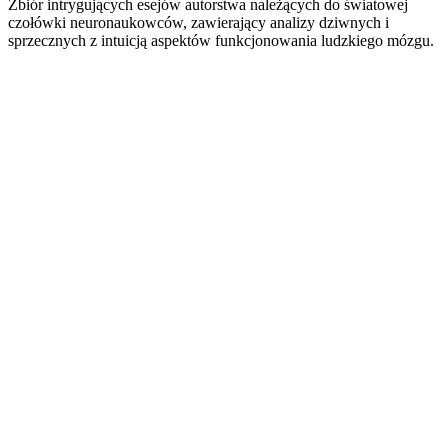
Zbiór intrygujących esejów autorstwa należących do światowej
czołówki neuronaukowców, zawierający analizy dziwnych i
sprzecznych z intuicją aspektów funkcjonowania ludzkiego mózgu.