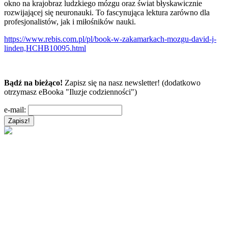
okno na krajobraz ludzkiego mózgu oraz świat błyskawicznie
rozwijającej się neuronauki. To fascynująca lektura zarówno dla
profesjonalistów, jak i miłośników nauki.
https://www.rebis.com.pl/pl/book-w-zakamarkach-mozgu-david-j-
linden,HCHB10095.html
Bądź na bieżąco!
Zapisz się na nasz newsletter! (dodatkowo
otrzymasz eBooka "Iluzje codzienności")
e-mail: