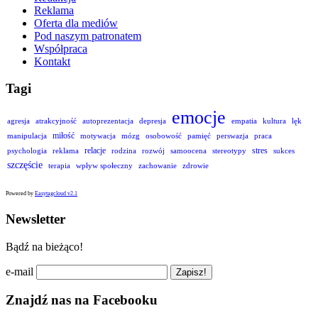
Reklama
Oferta dla mediów
Pod naszym patronatem
Współpraca
Kontakt
Tagi
emocje
agresja
atrakcyjność
autoprezentacja
depresja
empatia
kultura
lęk
miłość
manipulacja
motywacja
mózg
osobowość
pamięć
perswazja
praca
relacje
stres
psychologia
reklama
rodzina
rozwój
samoocena
stereotypy
sukces
szczęście
terapia
wpływ społeczny
zachowanie
zdrowie
Powered by
Easytagcloud v2.1
Newsletter
Bądź na bieżąco!
e-mail
Znajdź nas na Facebooku