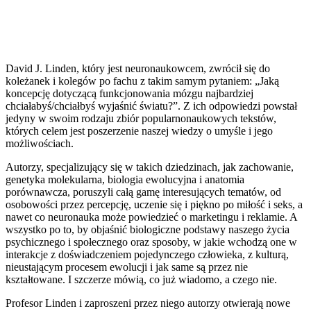
David J. Linden, który jest neuronaukowcem, zwrócił się do
koleżanek i kolegów po fachu z takim samym pytaniem: „Jaką
koncepcję dotyczącą funkcjonowania mózgu najbardziej
chciałabyś/chciałbyś wyjaśnić światu?”. Z ich odpowiedzi powstał
jedyny w swoim rodzaju zbiór popularnonaukowych tekstów,
których celem jest poszerzenie naszej wiedzy o umyśle i jego
możliwościach.
Autorzy, specjalizujący się w takich dziedzinach, jak zachowanie,
genetyka molekularna, biologia ewolucyjna i anatomia
porównawcza, poruszyli całą gamę interesujących tematów, od
osobowości przez percepcję, uczenie się i piękno po miłość i seks, a
nawet co neuronauka może powiedzieć o marketingu i reklamie. A
wszystko po to, by objaśnić biologiczne podstawy naszego życia
psychicznego i społecznego oraz sposoby, w jakie wchodzą one w
interakcje z doświadczeniem pojedynczego człowieka, z kulturą,
nieustającym procesem ewolucji i jak same są przez nie
kształtowane. I szczerze mówią, co już wiadomo, a czego nie.
Profesor Linden i zaproszeni przez niego autorzy otwierają nowe