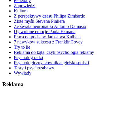
Felietony
Zapowiedzi
Kultura
Z perspektywy czasu Philipa Zimbardo
Złote myśli Stevena Pinkera
Ze świata neuronauki Antonio Damasio
Ujawnione emocje Paula Ekmana
Praca od podstaw Jarosława Kulbata
7 nawyków sukcesu z FranklinCovey
Try to lie
Reklama do kąta, czyli psychologia reklamy
Psycholog radzi
Psychologiczny słownik angielsko-polski
Testy i psychozabawy
Wywiady
Reklama