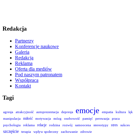
Redakcja
Partnerzy
Konferencje naukowe
Galeria
Redakcja
Reklama
Oferta dla mediów
Pod naszym patronatem
Współpraca
Kontakt
Tagi
emocje
agresja
atrakcyjność
autoprezentacja
depresja
empatia
kultura
lęk
miłość
manipulacja
motywacja
mózg
osobowość
pamięć
perswazja
praca
relacje
stres
psychologia
reklama
rodzina
rozwój
samoocena
stereotypy
sukces
szczęście
terapia
wpływ społeczny
zachowanie
zdrowie