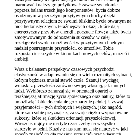
marnować i należy go pożytkować zawsze świadomie
poprzez balans trzech jego komponentów: bycia dobrze
osadzonym w przeszłym pozytywnym choćby dzięki
pozytywnym relacjom ze swoimi bliskimi; bycia otwartym na
moc hedonistycznych, teraźniejszych okazji, które dają
energetyczny przypływ energii i poczucie flow; a także bycia
zmotywowanym do odnoszenia sukcesów w całej
rozciągłości swoich możliwości w pozytywnym i pełnym
nadziei postrzeganiu przyszłości, co umożliwi Tobie
rozpostarcie skrzydeł w kierunkach nowych celów, marzeń i
ambicji.
Wraz z balansem perspektyw czasowych przychodzi
elastyczność w adaptowaniu się do wielu rozmaitych sytuacji,
którym będziesz musiał stawić czoła. Szanuj i wyciągaj
wnioski z przeszłości zarówno swojej własnej, jak i innych
ludzi. Wybiórczo zanurzaj się w orientacji opartej o
teraźniejszą afirmację życia społecznego oraz natury, które to
umożliwią Tobie docenianie go znacznie pełniej. Używaj
przyjemności – tych drobnych i większych, jako nagród,
które sam sobie przyznajesz, za swoje ciężko wypracowane
sukcesy, które są skutkiem orientacji przyszłościowej.
Wreszcie, nigdy nie ma tyle czasu, żeby na wszystko
starczyło w pełni. Każdy z nas sam musi się nauczyć w jaki
sposób znaleźć go dla rodziny, przyjaciół oraz własnych