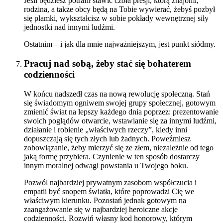
Jeśli będziesz potrafił stawić czoła presji, którą znajomi,
rodzina, a także obcy będą na Tobie wywierać, żebyś pozbył
się plamki, wykształcisz w sobie pokłady wewnętrznej siły
jednostki nad innymi ludźmi.
Ostatnim – i jak dla mnie najważniejszym, jest punkt siódmy.
Pracuj nad sobą, żeby stać się bohaterem
codzienności
W końcu nadszedł czas na nową rewolucję społeczną. Stań
się świadomym ogniwem swojej grupy społecznej, gotowym
zmienić świat na lepszy każdego dnia poprzez: prezentowanie
swoich poglądów otwarcie, wstawianie się za innymi ludźmi,
działanie i robienie „właściwych rzeczy”, kiedy inni
dopuszczają się tych złych lub żadnych. Poweźmiesz
zobowiązanie, żeby mierzyć się ze złem, niezależnie od tego
jaką formę przybiera. Czynienie w ten sposób dostarczy
innym moralnej odwagi powstania u Twojego boku.
Pozwól najbardziej prywatnym zasobom współczucia i
empatii być snopem światła, które poprowadzi Cię we
właściwym kierunku. Pozostań jednak gotowym na
zaangażowanie się w najbardziej heroiczne akcje
codzienności. Rozwiń własny kod honorowy, którym