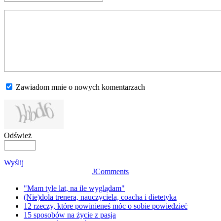
Zawiadom mnie o nowych komentarzach
Odśwież
Wyślij
JComments
"Mam tyle lat, na ile wyglądam"
(Nie)dola trenera, nauczyciela, coacha i dietetyka
12 rzeczy, które powinieneś móc o sobie powiedzieć
15 sposobów na życie z pasją