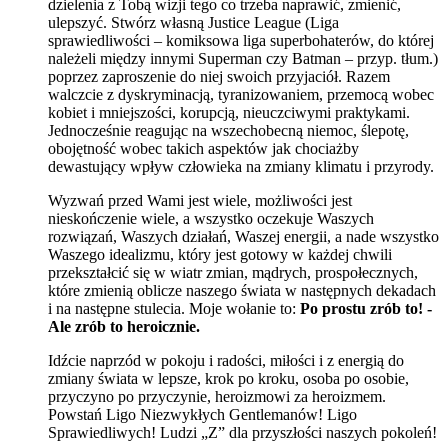
dzielenia z Tobą wizji tego co trzeba naprawić, zmienić,
ulepszyć. Stwórz własną Justice League (Liga
sprawiedliwości – komiksowa liga superbohaterów, do której
należeli między innymi Superman czy Batman – przyp. tłum.)
poprzez zaproszenie do niej swoich przyjaciół. Razem
walczcie z dyskryminacją, tyranizowaniem, przemocą wobec
kobiet i mniejszości, korupcją, nieuczciwymi praktykami.
Jednocześnie reagując na wszechobecną niemoc, ślepotę,
obojętność wobec takich aspektów jak chociażby
dewastujący wpływ człowieka na zmiany klimatu i przyrody.
Wyzwań przed Wami jest wiele, możliwości jest
nieskończenie wiele, a wszystko oczekuje Waszych
rozwiązań, Waszych działań, Waszej energii, a nade wszystko
Waszego idealizmu, który jest gotowy w każdej chwili
przekształcić się w wiatr zmian, mądrych, prospołecznych,
które zmienią oblicze naszego świata w następnych dekadach
i na następne stulecia. Moje wołanie to:
Po prostu zrób to! -
Ale zrób to heroicznie.
Idźcie naprzód w pokoju i radości, miłości i z energią do
zmiany świata w lepsze, krok po kroku, osoba po osobie,
przyczyno po przyczynie, heroizmowi za heroizmem.
Powstań Ligo Niezwykłych Gentlemanów! Ligo
Sprawiedliwych! Ludzi „Z” dla przyszłości naszych pokoleń!