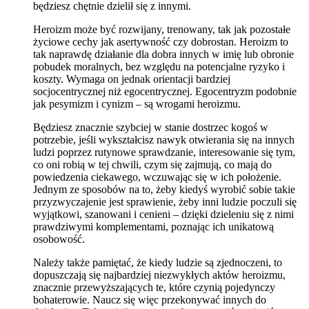
będziesz chętnie dzielił się z innymi.
Heroizm może być rozwijany, trenowany, tak jak pozostałe
życiowe cechy jak asertywność czy dobrostan. Heroizm to
tak naprawdę działanie dla dobra innych w imię lub obronie
pobudek moralnych, bez względu na potencjalne ryzyko i
koszty. Wymaga on jednak orientacji bardziej
socjocentrycznej niż egocentrycznej. Egocentryzm podobnie
jak pesymizm i cynizm – są wrogami heroizmu.
Będziesz znacznie szybciej w stanie dostrzec kogoś w
potrzebie, jeśli wykształcisz nawyk otwierania się na innych
ludzi poprzez rutynowe sprawdzanie, interesowanie się tym,
co oni robią w tej chwili, czym się zajmują, co mają do
powiedzenia ciekawego, wczuwając się w ich położenie.
Jednym ze sposobów na to, żeby kiedyś wyrobić sobie takie
przyzwyczajenie jest sprawienie, żeby inni ludzie poczuli się
wyjątkowi, szanowani i cenieni – dzięki dzieleniu się z nimi
prawdziwymi komplementami, poznając ich unikatową
osobowość.
Należy także pamiętać, że kiedy ludzie są zjednoczeni, to
dopuszczają się najbardziej niezwykłych aktów heroizmu,
znacznie przewyższających te, które czynią pojedynczy
bohaterowie. Naucz się więc przekonywać innych do