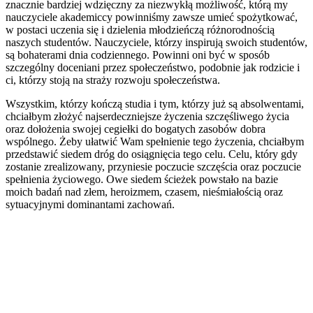
znacznie bardziej wdzięczny za niezwykłą możliwość, którą my
nauczyciele akademiccy powinniśmy zawsze umieć spożytkować,
w postaci uczenia się i dzielenia młodzieńczą różnorodnością
naszych studentów. Nauczyciele, którzy inspirują swoich studentów,
są bohaterami dnia codziennego. Powinni oni być w sposób
szczególny doceniani przez społeczeństwo, podobnie jak rodzicie i
ci, którzy stoją na straży rozwoju społeczeństwa.
Wszystkim, którzy kończą studia i tym, którzy już są absolwentami,
chciałbym złożyć najserdeczniejsze życzenia szczęśliwego życia
oraz dołożenia swojej cegiełki do bogatych zasobów dobra
wspólnego. Żeby ułatwić Wam spełnienie tego życzenia, chciałbym
przedstawić siedem dróg do osiągnięcia tego celu. Celu, który gdy
zostanie zrealizowany, przyniesie poczucie szczęścia oraz poczucie
spełnienia życiowego. Owe siedem ścieżek powstało na bazie
moich badań nad złem, heroizmem, czasem, nieśmiałością oraz
sytuacyjnymi dominantami zachowań.