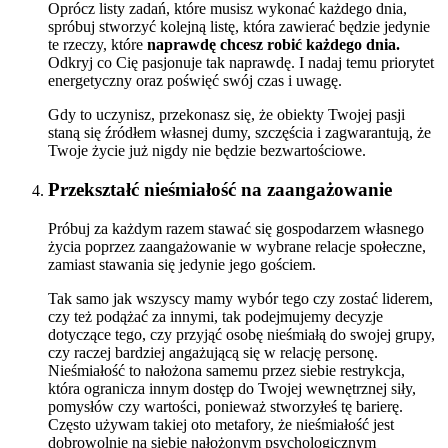
Oprócz listy zadań, które musisz wykonać każdego dnia,
spróbuj stworzyć kolejną listę, która zawierać będzie jedynie
te rzeczy, które
naprawdę chcesz robić każdego dnia.
Odkryj co Cię pasjonuje tak naprawdę. I nadaj temu priorytet
energetyczny oraz poświęć swój czas i uwagę.
Gdy to uczynisz, przekonasz się, że obiekty Twojej pasji
staną się źródłem własnej dumy, szczęścia i zagwarantują, że
Twoje życie już nigdy nie będzie bezwartościowe.
Przekształć nieśmiałość na zaangażowanie
Próbuj za każdym razem stawać się gospodarzem własnego
życia poprzez zaangażowanie w wybrane relacje społeczne,
zamiast stawania się jedynie jego gościem.
Tak samo jak wszyscy mamy wybór tego czy zostać liderem,
czy też podążać za innymi, tak podejmujemy decyzje
dotyczące tego, czy przyjąć osobę nieśmiałą do swojej grupy,
czy raczej bardziej angażującą się w relację personę.
Nieśmiałość to nałożona samemu przez siebie restrykcja,
która ogranicza innym dostęp do Twojej wewnętrznej siły,
pomysłów czy wartości, ponieważ stworzyłeś tę barierę.
Często używam takiej oto metafory, że nieśmiałość jest
dobrowolnie na siebie nałożonym psychologicznym