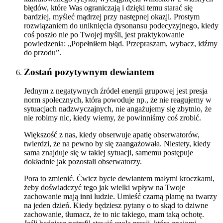
błędów, które Was ograniczają i dzięki temu starać się
bardziej, myśleć mądrzej przy następnej okazji. Prostym
rozwiązaniem do uniknięcia dysonansu podecyzyjnego, kiedy
coś poszło nie po Twojej myśli, jest praktykowanie
powiedzenia: „Popełniłem błąd. Przepraszam, wybacz, idźmy
do przodu”.
Zostań pozytywnym dewiantem
Jednym z negatywnych źródeł energii grupowej jest presja
norm społecznych, która powoduje np., że nie reagujemy w
sytuacjach nadzwyczajnych, nie angażujemy się zbytnio, że
nie robimy nic, kiedy wiemy, że powinniśmy coś zrobić.
Większość z nas, kiedy obserwuje apatię obserwatorów,
twierdzi, że na pewno by się zaangażowała. Niestety, kiedy
sama znajduje się w takiej sytuacji, samemu postępuje
dokładnie jak pozostali obserwatorzy.
Pora to zmienić. Ćwicz bycie dewiantem małymi kroczkami,
żeby doświadczyć tego jak wielki wpływ na Twoje
zachowanie mają inni ludzie. Umieść czarną plamę na twarzy
na jeden dzień. Kiedy będziesz pytany o to skąd to dziwne
zachowanie, tłumacz, że to nic takiego, mam taką ochotę.