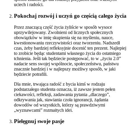
uciech i radości.
Pokochaj rozwój i uczyń go częścią całego życia
Przez znaczącą część życia żyliście w sposób wysoce
uprzywilejowany. Zwolnieni od licznych społecznych
obowiązków w imię skupienia się na myśleniu, nauce,
kwestionowaniu rzeczywistości oraz tworzeniu. Nadszedł
czas, żeby bardziej refleksyjnie docenić ten prezent. Najlepiej
to zrobicie będąc studentami własnego życia do ostatniego
tchnienia. Jeśli tak będziecie postępować, to w „życiu 2.0”
nadacie sens swojej wspólnocie, społeczeństwu, państwu
znacznie bardziej i w najlepszy możliwy sposób, w jaki
będziecie potrafili.
Dla mnie, trwająca radość z bycia kimś w rodzaju
podstarzałego studenta oznacza, iż zawsze jestem pełen
ciekawości, refleksji, zadawania pytania „dlaczego”,
odkrywania jak, stawiania czoła ignorancji, żądania
dowodów od wszystkich, którzy są prawdziwymi
„wyznawcami” rozmaitych idei.
Pielęgnuj swoje pasje