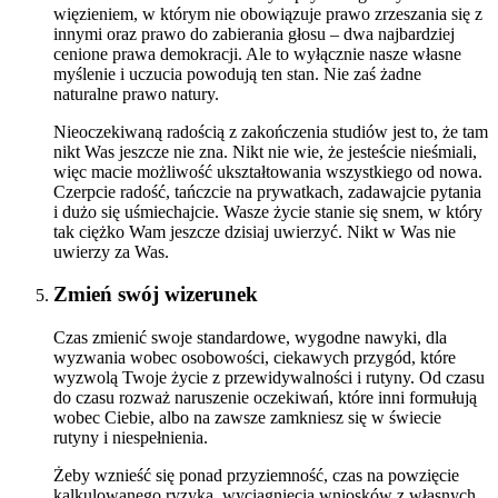
więzieniem, w którym nie obowiązuje prawo zrzeszania się z
innymi oraz prawo do zabierania głosu – dwa najbardziej
cenione prawa demokracji. Ale to wyłącznie nasze własne
myślenie i uczucia powodują ten stan. Nie zaś żadne
naturalne prawo natury.
Nieoczekiwaną radością z zakończenia studiów jest to, że tam
nikt Was jeszcze nie zna. Nikt nie wie, że jesteście nieśmiali,
więc macie możliwość ukształtowania wszystkiego od nowa.
Czerpcie radość, tańczcie na prywatkach, zadawajcie pytania
i dużo się uśmiechajcie. Wasze życie stanie się snem, w który
tak ciężko Wam jeszcze dzisiaj uwierzyć. Nikt w Was nie
uwierzy za Was.
Zmień swój wizerunek
Czas zmienić swoje standardowe, wygodne nawyki, dla
wyzwania wobec osobowości, ciekawych przygód, które
wyzwolą Twoje życie z przewidywalności i rutyny. Od czasu
do czasu rozważ naruszenie oczekiwań, które inni formułują
wobec Ciebie, albo na zawsze zamkniesz się w świecie
rutyny i niespełnienia.
Żeby wznieść się ponad przyziemność, czas na powzięcie
kalkulowanego ryzyka, wyciągnięcia wniosków z własnych