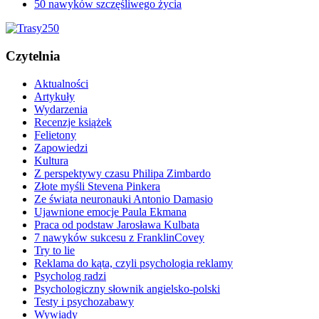
50 nawyków szczęśliwego życia
Czytelnia
Aktualności
Artykuły
Wydarzenia
Recenzje książek
Felietony
Zapowiedzi
Kultura
Z perspektywy czasu Philipa Zimbardo
Złote myśli Stevena Pinkera
Ze świata neuronauki Antonio Damasio
Ujawnione emocje Paula Ekmana
Praca od podstaw Jarosława Kulbata
7 nawyków sukcesu z FranklinCovey
Try to lie
Reklama do kąta, czyli psychologia reklamy
Psycholog radzi
Psychologiczny słownik angielsko-polski
Testy i psychozabawy
Wywiady