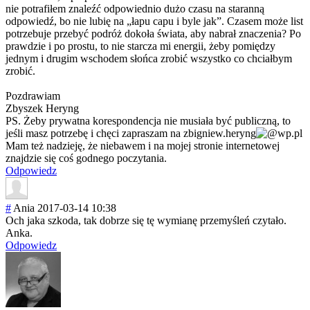
nie potrafiłem znaleźć odpowiednio dużo czasu na staranną
odpowiedź, bo nie lubię na „łapu capu i byle jak”. Czasem może list
potrzebuje przebyć podróż dokoła świata, aby nabrał znaczenia? Po
prawdzie i po prostu, to nie starcza mi energii, żeby pomiędzy
jednym i drugim wschodem słońca zrobić wszystko co chciałbym
zrobić.
Pozdrawiam
Zbyszek Heryng
PS. Żeby prywatna korespondencja nie musiała być publiczną, to
jeśli masz potrzebę i chęci zapraszam na
zbigniew.heryng
wp.pl
Mam też nadzieję, że niebawem i na mojej stronie internetowej
znajdzie się coś godnego poczytania.
Odpowiedz
#
Ania
2017-03-14 10:38
Och jaka szkoda, tak dobrze się tę wymianę przemyśleń czytało.
Anka.
Odpowiedz