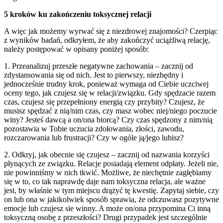
5 kroków ku zakończeniu toksycznej relacji
A więc jak możemy wyrwać się z niezdrowej znajomości
? Czerpiąc
z wyników badań, odkryłem, że aby zakończyć uciążliwą relację,
należy postępować w opisany poniżej sposób:
1. Przeanalizuj przeszłe negatywne zachowania – zacznij od
zdystansowania się od nich. Jest to pierwszy, niezbędny i
jednocześnie trudny krok, ponieważ wymaga od Ciebie uczciwej
oceny tego, jak czujesz się w relacji/związku. Gdy spędzacie razem
czas, czujesz się przepełniony energią czy przybity? Czujesz, że
musisz spędzać z nią/nim czas, czy masz wobec niej/niego poczucie
winy? Jesteś dawcą a on/ona biorcą? Czy czas spędzony z nim/nią
pozostawia w Tobie uczucia zdołowania, złości, zawodu,
rozczarowania lub frustracji? Czy w ogóle ją/jego lubisz?
2. Odkryj, jak obecnie się czujesz – zacznij od nazwania korzyści
płynących ze związku. Relacje posiadają element odpłaty. Jeżeli nie,
nie powinniśmy w nich tkwić. Możliwe, że niechętnie zagłębiamy
się w to, co tak naprawdę daje nam toksyczna relacja, ale ważne
jest, by właśnie w tym miejscu drążyć tę kwestię. Zapytaj siebie, czy
on lub ona w jakikolwiek sposób sprawia, że odczuwasz pozytywne
emocje lub czujesz sie winny. A może on/ona przypomina Ci inną
toksyczną osobę z przeszłości? Drugi przypadek jest szczególnie