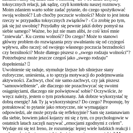
toksycznych relacji, jak sądzę, czyli kontekstu naszej rozmowy.
Moim zdaniem warto sobie zadać pytanie, do czego spożytkować
swoją wolność? Lub choćby poczucie wolności? Może to jest istota
rzeczy w przypadku toksycznych związków? - Co zrobię po tym,
jak się już uwolnię? Przydałby się pewnie jakiś dobry pomysł na
siebie samego? Ważne, bo już nie mam alibi, że coś/ ktoś mnie
"zniewala". Ku czemu wolność? Do czego? Może to stanowi
główny problem do rozwiązania przy uwalnianiu się od czyjegoś
wpływu, albo raczej: od swojego własnego poczucia bezradności
czy bezsilności? Może dlatego piszesz o „swego rodzaju wolności”?
Potrzebujesz może jeszcze czegoś jako „swego rodzaju”
dopełnienia? 
Uwolnienie się raduje, stymuluje lżejsze lub silniejsze stany
euforyczne, uniesienia, a to sprzyja motywacji do podejmowania
aktywności. Zachwyt, choć nie samo-zachwyt, czy jak piszesz
"samouwielbieni
e", ale dlaczego nie pozachwycać się swoimi
osiągnięciami, dlaczego nie poświętować sobie? Oczywiście, że
wręcz należy, jestem o tym przekonany. Jak dobrze wykorzystać tę
dobrą energię? Jak Ty ją wykorzystujesz? Do czego? Proponuję, by
potraktować to pytanie jako retoryczne, nie wymagające
odpowiedzi, ale może przyda się refleksyjnie? Sam się zastanawiam
dla siebie, bowiem jakoś kojarzy mi się z tym, co psychologowie w
ostatnich latach zaczęli nazywać „emocjami zgodnymi z celem”.
Wydaje mi się też Ireno, że rozumiejąc lepiej wiele ludzkich reakcji i