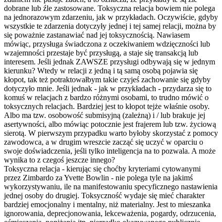
dobrane lub źle zastosowane. Toksyczna relacja bowiem nie polega
na jednorazowym zdarzeniu, jak w przykładach. Oczywiście, gdyby
wszystkie te zdarzenia dotyczyły jednej i tej samej relacji, można by
się poważnie zastanawiać nad jej toksycznością. Nawiasem
mówiąc, przysługa świadczona z oczekiwaniem wdzięczności lub
wzajemności przestaje być przysługą, a staje się transakcją lub
interesem. Jeśli jednak ZAWSZE przysługi odbywają się w jednym
kierunku? Wtedy w relacji z jedną i tą samą osobą pojawia się
kłopot, tak też potraktowałbym takie czyjeś zachowanie się gdyby
dotyczyło mnie. Jeśli jednak - jak w przykładach - przydarza się to
komuś w relacjach z bardzo różnymi osobami, to trudno mówić o
toksycznych relacjach. Bardziej jest to kłopot tejże właśnie osoby.
Albo ma tzw. osobowość submisyjną (zależną) i / lub brakuje jej
asertywności, albo mówiąc potocznie jest frajerem lub tzw. życiową
sierotą. W pierwszym przypadku warto byłoby skorzystać z pomocy
zawodowca, a w drugim wreszcie zacząć się uczyć w oparciu o
swoje doświadczenia, jeśli tylko inteligencja na to pozwala. A może
wynika to z czegoś jeszcze innego?
Toksyczna relacja - kierując się choćby kryteriami cytowanymi
przez Zimbardo za Yvette Bowlin - nie polega tyle na jakimś
wykorzystywaniu
, ile na manifestowaniu specyficznego nastawienia
jednej osoby do drugiej. Toksyczność wydaje się mieć charakter
bardziej emocjonalny i mentalny, niż materialny. Jest to mieszanka
ignorowania, deprecjonowania
, lekceważenia, pogardy, odrzucenia,