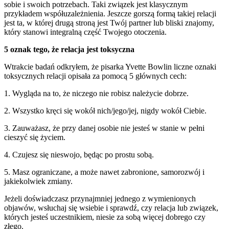
sobie i swoich potrzebach. Taki związek jest klasycznym
przykładem współuzależnienia. Jeszcze gorszą formą takiej relacji
jest ta, w której drugą stroną jest Twój partner lub bliski znajomy,
który stanowi integralną część Twojego otoczenia.
5 oznak tego, że relacja jest toksyczna
Wtrakcie badań odkryłem, że pisarka Yvette Bowlin liczne oznaki
toksycznych relacji opisała za pomocą 5 głównych cech:
1. Wygląda na to, że niczego nie robisz należycie dobrze.
2. Wszystko kręci się wokół nich/jego/jej, nigdy wokół Ciebie.
3. Zauważasz, że przy danej osobie nie jesteś w stanie w pełni
cieszyć się życiem.
4. Czujesz się nieswojo, będąc po prostu sobą.
5. Masz ograniczane, a może nawet zabronione, samorozwój i
jakiekolwiek zmiany.
Jeżeli doświadczasz przynajmniej jednego z wymienionych
objawów, wsłuchaj się wsiebie i sprawdź, czy relacja lub związek,
których jesteś uczestnikiem, niesie za sobą więcej dobrego czy
złego.