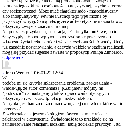
hazardzistą. Może być nieudaną próbą zbudowania związku
partnerskiego z kimś o osobowości narcystycznej, psychopatycznej
czy socjopatycznej. Może mieć charakter sado - masochistyczny
albo intrapunitywny. Pewnie ilustracji tego typu można by
przytoczyć więcej. Samą relację zerwać teoretycznie można łatwo,
toksyczny związek znacznie trudniej.
Na początek przydaje się separacja, jeśli to tylko możliwe, po to
żeby wypłynąć spod wpływu i stworzyć sobie przestrzeń do
własnego życia i rekonstrukcji własnej osobowości. A wtedy, kiedy
już zapadnie postanowienie, a decyzja wejdzie w stadium realizacji,
mogą się przydać sugestie zawarte w propozycji Philipa Zimbardo.
Odpowiedz
#
Irena Werner
2016-01-22 12:54
Witaj,
podoba mi się krytyka spłaszczania problemu, zaokrąglania -
wnioskuję, że autor komentarza, p.Zbigniew mógłby mi
"podrzucić" na maila parę tytułów opracowań dotyczących
toksycznych związków tj. relacji międzyludzkich.
Na rynku jest bardzo dużo opracowań, ale ja nie wiem, które warto
przeczytać.
Z wykształcenia jestem ekologiem, fascynują mnie relacje,
zależności w ekosystemie. Świadomość tego przekłada się na
zainteresowanie relacjami ludzkimi, lubię dociekać przyczyn... itd,