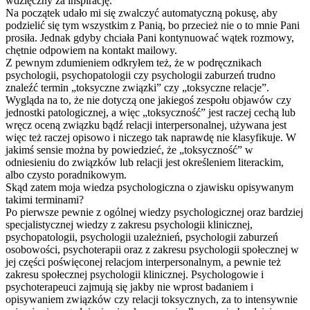
wdzięczny za inspirację.
Na początek udało mi się zwalczyć automatyczną pokusę, aby
podzielić się tym wszystkim z Panią, bo przecież nie o to mnie Pani
prosiła. Jednak gdyby chciała Pani kontynuować wątek rozmowy,
chętnie odpowiem na kontakt mailowy.
Z pewnym zdumieniem odkryłem też, że w podręcznikach
psychologii, psychopatologii czy psychologii zaburzeń trudno
znaleźć termin „toksyczne związki” czy „toksyczne relacje”.
Wygląda na to, że nie dotyczą one jakiegoś zespołu objawów czy
jednostki patologicznej, a więc „toksyczność” jest raczej cechą lub
wręcz oceną związku bądź relacji interpersonalne
j, używana jest
więc też raczej opisowo i niczego tak naprawdę nie klasyfikuje. W
jakimś sensie można by powiedzieć, że „toksyczność” w
odniesieniu do związków lub relacji jest określeniem literackim,
albo czysto poradnikowym.
Skąd zatem moja wiedza psychologiczna o zjawisku opisywanym
takimi terminami?
Po pierwsze pewnie z ogólnej wiedzy psychologicznej oraz bardziej
specjalistyczne
j wiedzy z zakresu psychologii klinicznej,
psychopatologii
, psychologii uzależnień, psychologii zaburzeń
osobowości, psychoterapii oraz z zakresu psychologii społecznej w
jej części poświęconej relacjom interpersonalny
m, a pewnie też
zakresu społecznej psychologii klinicznej. Psychologowie i
psychoterapeuci zajmują się jakby nie wprost badaniem i
opisywaniem związków czy relacji toksycznych, za to intensywnie