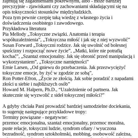
zajmują się zagadnieniami pokrewnymi, albo - może bardziej
precyzyjnie - zjawiskami czy zachowaniami składającymi się na
opis toksyczności stosunków międzyludzkich.
Poza tym pewnie czerpię taką wiedzę z własnego życia i
doświadczenia osobistego i zawodowego.
Przykładowa literatura
Pia Mellody „Toksyczne związki. Anatomia i terapia
współuzależnien
ia”, „Toksyczna miłość i jak się z niej wyzwolić”
Susan Forward „Toksyczni rodzice. Jak się uwolnić od bolesnej
spuścizny i rozpocząć nowe życie”, „Matki, które nie potrafią
kochać”, „Szantaż emocjonalny. Jak się obronić przed manipulacją i
wykorzystaniem”
, „Toksyczne namiętności”
Ernie Larsen, „Od gniewu do przebaczenia. Jak przezwyciężyć
toksyczne emocje, by żyć w zgodzie ze sobą”,
Ron Potter-Efron, „Życie ze złością. Jak sobie poradzić z napadami
złości u siebie i najbliższych osób”
Howard M. Halpern, Ph.D., “Uzależnienie od partnera. Jak
skutecznie się wyzwolić z sideł toksycznej miłości?”
A gdyby chciała Pani prowadzić bardziej samodzielne dociekania,
to sugeruję następujące przykładowe tropy:
Terminy powiązane - negatywne:
przemoc emocjonalna, szantaż emocjonalny, przemoc moralna,
puste relacje, toksyczni ludzie, syndrom ofiary / wyuczona
bezradność, syndrom sztokholmski, mobbing, osobowość zależna,