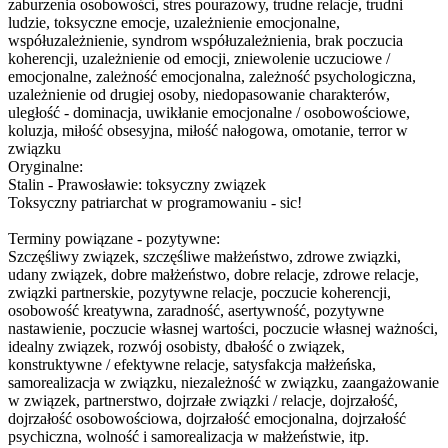
zaburzenia osobowości, stres pourazowy, trudne relacje, trudni
ludzie, toksyczne emocje, uzależnienie emocjonalne,
współuzależnien
ie, syndrom współuzależnien
ia, brak poczucia
koherencji, uzależnienie od emocji, zniewolenie uczuciowe /
emocjonalne, zależność emocjonalna, zależność psychologiczna,
uzależnienie od drugiej osoby, niedopasowanie charakterów,
uległość - dominacja, uwikłanie emocjonalne / osobowościowe,
koluzja, miłość obsesyjna, miłość nałogowa, omotanie, terror w
związku
Oryginalne:
Stalin - Prawosławie: toksyczny związek
Toksyczny patriarchat w programowaniu - sic!
Terminy powiązane - pozytywne:
Szczęśliwy związek, szczęśliwe małżeństwo, zdrowe związki,
udany związek, dobre małżeństwo, dobre relacje, zdrowe relacje,
związki partnerskie, pozytywne relacje, poczucie koherencji,
osobowość kreatywna, zaradność, asertywność, pozytywne
nastawienie, poczucie własnej wartości, poczucie własnej ważności,
idealny związek, rozwój osobisty, dbałość o związek,
konstruktywne / efektywne relacje, satysfakcja małżeńska,
samorealizacja w związku, niezależność w związku, zaangażowanie
w związek, partnerstwo, dojrzałe związki / relacje, dojrzałość,
dojrzałość osobowościowa, dojrzałość emocjonalna, dojrzałość
psychiczna, wolność i samorealizacja w małżeństwie, itp.