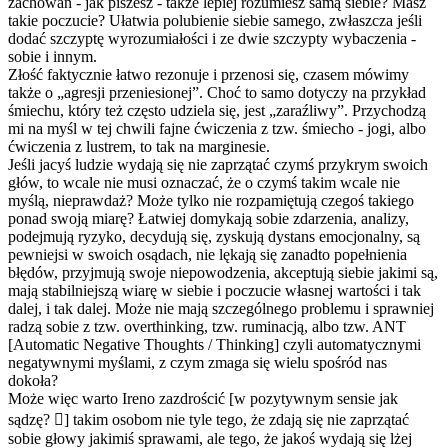
zachowań - jak piszesz - także lepiej rozumiesz samą siebie? Masz
takie poczucie? Ułatwia polubienie siebie samego, zwłaszcza jeśli
dodać szczyptę wyrozumiałości i ze dwie szczypty wybaczenia -
sobie i innym.
Złość faktycznie łatwo rezonuje i przenosi się, czasem mówimy
także o „agresji przeniesionej”. Choć to samo dotyczy na przykład
śmiechu, który też często udziela się, jest „zaraźliwy”. Przychodzą
mi na myśl w tej chwili fajne ćwiczenia z tzw. śmiecho - jogi, albo
ćwiczenia z lustrem, to tak na marginesie.
Jeśli jacyś ludzie wydają się nie zaprzątać czymś przykrym swoich
głów, to wcale nie musi oznaczać, że o czymś takim wcale nie
myślą, nieprawdaż? Może tylko nie rozpamiętują czegoś takiego
ponad swoją miarę? Łatwiej domykają sobie zdarzenia, analizy,
podejmują ryzyko, decydują się, zyskują dystans emocjonalny, są
pewniejsi w swoich osądach, nie lękają się zanadto popełnienia
błędów, przyjmują swoje niepowodzenia, akceptują siebie jakimi są,
mają stabilniejszą wiarę w siebie i poczucie własnej wartości i tak
dalej, i tak dalej. Może nie mają szczególnego problemu i sprawniej
radzą sobie z tzw. overthinking, tzw. ruminacją, albo tzw. ANT
[Automatic Negative Thoughts / Thinking] czyli automatycznymi
negatywnymi myślami, z czym zmaga się wielu spośród nas
dokoła?
Może więc warto Ireno zazdrościć [w pozytywnym sensie jak
sądzę? ] takim osobom nie tyle tego, że zdają się nie zaprzątać
sobie głowy jakimiś sprawami, ale tego, że jakoś wydają się lżej