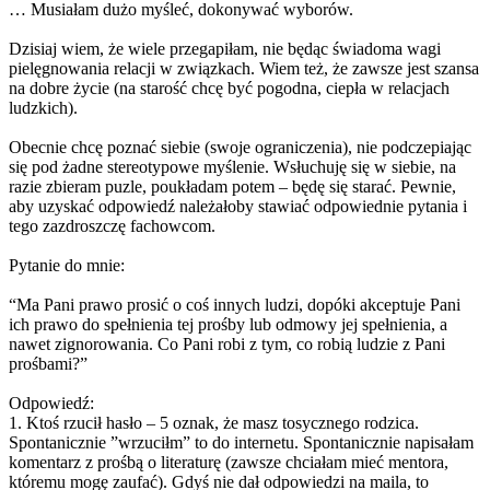
… Musiałam dużo myśleć, dokonywać wyborów.
Dzisiaj wiem, że wiele przegapiłam, nie będąc świadoma wagi
pielęgnowania relacji w związkach. Wiem też, że zawsze jest szansa
na dobre życie (na starość chcę być pogodna, ciepła w relacjach
ludzkich).
Obecnie chcę poznać siebie (swoje ograniczenia), nie podczepiając
się pod żadne stereotypowe myślenie. Wsłuchuję się w siebie, na
razie zbieram puzle, poukładam potem – będę się starać. Pewnie,
aby uzyskać odpowiedź należałoby stawiać odpowiednie pytania i
tego zazdroszczę fachowcom.
Pytanie do mnie:
“Ma Pani prawo prosić o coś innych ludzi, dopóki akceptuje Pani
ich prawo do spełnienia tej prośby lub odmowy jej spełnienia, a
nawet zignorowania. Co Pani robi z tym, co robią ludzie z Pani
prośbami?”
Odpowiedź:
1. Ktoś rzucił hasło – 5 oznak, że masz tosycznego rodzica.
Spontanicznie ”wrzuciłm” to do internetu. Spontanicznie napisałam
komentarz z prośbą o literaturę (zawsze chciałam mieć mentora,
któremu mogę zaufać). Gdyś nie dał odpowiedzi na maila, to