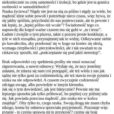
niekoniecznie za cenę samotności i izolacji, bo gdzie jest ta granica
osobności w samodzielności?
Nauka życiowa? Nigdy nie jest na nią za późno i nigdy za wiele, bo
mądrość idzie sobie powoli i potrzebuje nieco czasu, więc bywa, że
się jakby spóźnia, przychodzi do nas poniewczasie, ale to pewnie i
tak lepiej, że „lepiej późno niż wcale”? Świadomość tego co
naprawdę dla kogoś ważne czasem mu się gubi w „tu i teraz”.
Ładnie i zwięźle o tym piszesz, takie z pozoru proste konkluzje, a
tyle w nich rozsądku, przynajmniej tak to widzę. Odkrywanie siebie
po kawałeczku, aby przekonać się w kogo na koniec się ułożą,
wymaga cierpliwości i pieczołowitości
, ale i tak uważam to za
ciekawszy sposób, niż „podczepianie się pod jakiś stereotyp”.
Brak odpowiedzi czy spełnienia prośby nie musi oznaczać
zignorowania, a nawet odmowy. Wydaje się, że tacy jesteśmy
zalatani, że zdarza się nam coś przegapić, ale też wielu z nas jak
sądzę nie tylko goni za codziennością, ale też stawia swoje pytania i
szuka na nie odpowiedzi. A czasem zwyczajnie codzienność
odciąga uwagę, albo powiedzie w innym kierunku.
Jak się o tym dowiedzieć, jak jest faktycznie? Pewnie nie ma
lepszego sposobu jak tylko próbować, bo prędzej czy później uda
się. Jak powiada potoczna mądrość „kto szuka ten w końcu
znajduje”. Oby tylko to, czego szuka. Swoją drogą nie znam chyba
nikogo, komu by odmowa sprawiała przyjemność. Pozostaje więc
pytanie - to czemu sprawia mi to przykrość? czemu się boję