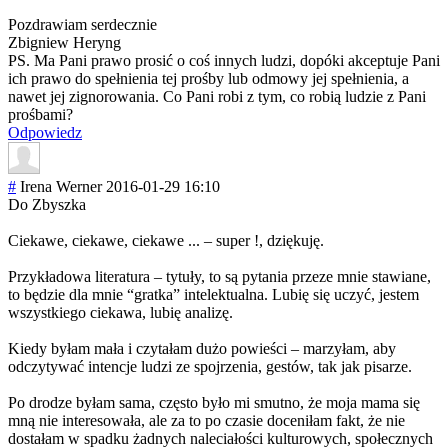
Pozdrawiam serdecznie
Zbigniew Heryng
PS. Ma Pani prawo prosić o coś innych ludzi, dopóki akceptuje Pani
ich prawo do spełnienia tej prośby lub odmowy jej spełnienia, a
nawet jej zignorowania. Co Pani robi z tym, co robią ludzie z Pani
prośbami?
Odpowiedz
#
Irena Werner
2016-01-29 16:10
Do Zbyszka
Ciekawe, ciekawe, ciekawe ... – super !, dziękuję.
Przykładowa literatura – tytuły, to są pytania przeze mnie stawiane,
to będzie dla mnie “gratka” intelektualna. Lubię się uczyć, jestem
wszystkiego ciekawa, lubię analizę.
Kiedy byłam mała i czytałam dużo powieści – marzyłam, aby
odczytywać intencje ludzi ze spojrzenia, gestów, tak jak pisarze.
Po drodze byłam sama, często było mi smutno, że moja mama się
mną nie interesowała, ale za to po czasie doceniłam fakt, że nie
dostałam w spadku żadnych naleciałości kulturowych, społecznych