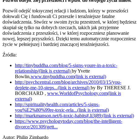
Pozwól odejść złej przeszłości i wpuść do swojego życia miłość
Pozwól odejść toksycznej relacji i ludziom, którzy w przeszłości
dołowali Cię i fundowali Ci przeszłe i teraźniejsze fatalne
doświadczenia. Stwórz w swoim życiu przestrzeń, w której będziesz
skupiał się tylko na dobrych rzeczach, takich jak przyjemne
doświadczenia z przeszłości, i w której rozpoczniesz planowanie
nowej, lepszej przyszłości. Dzięki temu automatycznie rozpoczniesz
życie w pełniejszej i bardziej znaczącej teraźniejszości.
Źródła:
http://tinybuddha.com/blog/5-signs-youre-in-a-toxic-
relationship/(link is external)
by Yvette
Bowlin,
www.tinybuddha.com(link is external)
http://psychcentral.com/blog/archives/2010/03/15/you-
deplete-me-10-steps...(link is external)
by By THERESE J.
BORCHARD ,
www.WorldofPsychology.com(link is
external)
http://spiritualityhealth.com/articles/5-signs-
you%E2%80%99re-toxic-rela...(link is external)
http://markmanson.net/6-toxic-habits#.li3j89:(link is external)
https://www.psychologytoday.com/blog/the-intelligent-
divorce/201309/gett...
Autor:
Philip Zimbardo