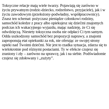
Toksyczne relacje mają wiele twarzy. Pojawiają się zarówno w
życiu prywatnym (rodzic-dziecko, rodzeństwo, przyjaciele), jak i w
życiu zawodowym (przełożony-podwładny, współpracownicy).
Znasz ten schemat: pożyczasz pieniądze członkowi rodziny,
samochód koledze z pracy albo opiekujesz się dziećmi znajomych
podczas ich wakacyjnego wyjazdu, mając nadzieję, że Ci się
odwdzięczą. Niestety toksyczna osoba nie odpłaci Ci tym samym.
Odda uszkodzony samochód bez propozycji naprawy, a znajomi
zaproponują etat opiekunki za rok, nie oferując ze swojej strony
opieki nad Twoimi dziećmi. Nie jest to rzadka sytuacja, zdarza się to
wielokrotnie pod różnymi postaciami. Ty w efekcie czujesz się
zraniony i zły – zarówno na sprawcę, jak i na siebie. Podświadomie
czujesz się zdołowany i „zużyty”.