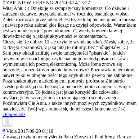
#
ZBIGNIEW HERYNG
2017-03-14 13:27
Witaj Aniu :-) Dziękuję za sympatyczny komentarz. Co dziwne i
zarazem ciekawe, przypada niemal w rocznicę ostatniego wpisu.
Zaletą rozmowy przez internet jest to, że tutaj nic nie ginie, a można
i nawet po roku zabrać głos licząc na czyjąś odpowiedź. Warunkiem
jest wybranie opcje "powiadomienia"
, wtedy bowiem łatwiej
dowiedzieć się o jakiejś aktywności w komentarzach.
Cieszę się, że dobrze Ci się czyta tę wymianę zdań. Myślę sobie, że
to dzięki staranności, z jaką tutaj to robimy, bez "półgębków" :-)
Sam przy okazji szlifuję swoje umiejętności "pisarskie", jakich
używam w e-coachingu, czyli coachingu metodą pisania listów i
wymieniania ich pocztą elektroniczną. Może Irena znowu się
odezwie, a może ktoś zupełnie inny i nowy? Pozdrawiam, tematów,
nawet tylko w obrębie treści tego artykułu na pewno nie zabraknie.
Poza znakomitym marketingiem, pomysły profesora Zimbardo
często pobudzają do dyskusji, a niekiedy moim zdaniem są wręcz
kontrowersyjne. To jednak jest jakaś korzyść dla człowieka
myślącego, w szczególności rozumującego a sceptycznego.
Pozdrawiam Cię Aniu, a także innych możliwych czytelników, mam
nadzieję, że Twój wpis odnosi się do tej części komentarzy? :-)
Odpowiedz
#
Viola
2017-09-20 01:19
Z uwagą czytam przemyślenia Pana Zbyszka i Pani Ireny. Bardzo