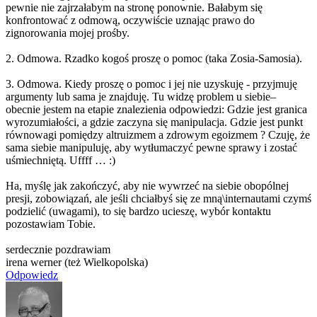
pewnie nie zajrzałabym na stronę ponownie. Bałabym się
konfrontować z odmową, oczywiście uznając prawo do
zignorowania mojej prośby.
2. Odmowa. Rzadko kogoś proszę o pomoc (taka Zosia-Samosia).
3. Odmowa. Kiedy proszę o pomoc i jej nie uzyskuję - przyjmuję
argumenty lub sama je znajduję. Tu widzę problem u siebie–
obecnie jestem na etapie znalezienia odpowiedzi: Gdzie jest granica
wyrozumiałości, a gdzie zaczyna się manipulacja. Gdzie jest punkt
równowagi pomiędzy altruizmem a zdrowym egoizmem ? Czuję, że
sama siebie manipuluję, aby wytłumaczyć pewne sprawy i zostać
uśmiechniętą. Uffff … :)
Ha, myślę jak zakończyć, aby nie wywrzeć na siebie obopólnej
presji, zobowiązań, ale jeśli chciałbyś się ze mną\internautam
i czymś
podzielić (uwagami), to się bardzo ucieszę, wybór kontaktu
pozostawiam Tobie.
serdecznie pozdrawiam
irena werner (też Wielkopolska)
Odpowiedz