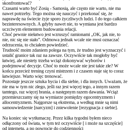
skonfrontować?
Czasami warto być Zosią - Samosią, ale często nie warto, nie ma
nawet potrzeby. Tego można się nauczyć i przekonać się, że
naprawdę na świecie żyje sporo życzliwych ludzi. I do tego całkiem
bezinteresownyc
h. A gdyby nawet nie, to wymiana jest bardzo
uczciwym elementem budowania relacji.
Choć pewnie niełatwo jest wzruszyć ramionami „OK, jak nie, to
nie, nic się nie stało”. Odmowa jednak wcale nie musi oznaczać
odrzucenia, to chciałem powiedzieć.
Trudność moim zdaniem polega na tym, że trudno jest wyznaczyć i
ustalić granice tak raz na zawsze. Oczywiście tak mogłoby być
łatwiej, ale niestety trzeba wciąż dokonywać wyborów i
podejmować decyzje. Choć to może wcale nie jest takie złe? W
końcu przecież trening czyni mistrzem i z czasem staje się to coraz
łatwiejsze. Warto więc trenować.
Pozostaje jeszcze sztuka bycia i dla siebie, i dla innych. Uważam, że
nie ma w tym nic złego, jeśli raz jest więcej tego, a innym razem
tamtego, raz więcej brania, a następnym razem dawania. Wciąż
przemieszczamy się na wymiarze pomiędzy egocentryzmem i
allocentryzmem. Najgorsze są ekstrema, a według mnie są nimi
samouwiedzenie [narcyzm] i zniewolenie [rezygnacja z siebie].
Na koniec się wytłumaczę. Przez kilka tygodni byłem nieco
odłączony od świata, w tym też oczywiście [ i może na szczęście]
od internetu, a po powrocie do codzienności