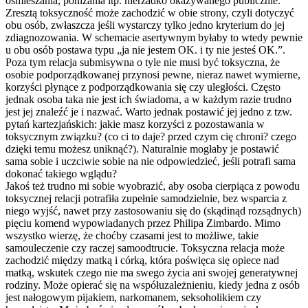
ośmieszania, poniżania itp. nierzadko okazywanego publicznie.
Zresztą toksyczność może zachodzić w obie strony, czyli dotyczyć
obu osób, zwłaszcza jeśli wystarczy tylko jedno kryterium do jej
zdiagnozowania. W schemacie asertywnym byłaby to wtedy pewnie
u obu osób postawa typu „ja nie jestem OK. i ty nie jesteś OK.”.
Poza tym relacja submisywna o tyle nie musi być toksyczna, że
osobie podporządkowane
j przynosi pewne, nieraz nawet wymierne,
korzyści płynące z podporządkowani
a się czy uległości. Często
jednak osoba taka nie jest ich świadoma, a w każdym razie trudno
jest jej znaleźć je i nazwać. Warto jednak postawić jej jedno z tzw.
pytań kartezjańskich: jakie masz korzyści z pozostawania w
toksycznym związku? (co ci to daje? przed czym cię chroni? czego
dzięki temu możesz uniknąć?). Naturalnie mogłaby je postawić
sama sobie i uczciwie sobie na nie odpowiedzieć, jeśli potrafi sama
dokonać takiego wglądu?
Jakoś też trudno mi sobie wyobrazić, aby osoba cierpiąca z powodu
toksycznej relacji potrafiła zupełnie samodzielnie, bez wsparcia z
niego wyjść, nawet przy zastosowaniu się do (skądinąd rozsądnych)
pięciu komend wypowiadanych przez Philipa Zimbardo. Mimo
wszystko wierzę, że choćby czasami jest to możliwe, takie
samouleczenie czy raczej samoodtrucie. Toksyczna relacja może
zachodzić między matką i córką, która poświęca się opiece nad
matką, wskutek czego nie ma swego życia ani swojej generatywnej
rodziny. Może opierać się na współuzależnien
iu, kiedy jedna z osób
jest nałogowym pijakiem, narkomanem, seksoholikiem czy