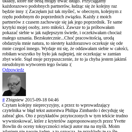
układy, które nie bedą mogły trwać długo. Przyciągamy
każdorazowo podobnych partnerów, łudząc się że kolejny raz
będzie inny :( Zaczęłam już tak myśleć, w obecnym, kolejnym z
rzędu podobnym do poprzednich związku. Każdy z moich
partnerów z czasem zachowuje się jak jego poprzednik. Te same
krytyki mojej osoby, zero miłości. Zawsze to ja próbowałam
pokazać siebie w jak najlepszym świetle, i oczekiwałam chociaż
małego uznania. Bezskutecznie..
.Choć pracowitością, urodą
obdarzyła mnie natura, to niestety każdorazowo oczekuje się ode
mnie czegoś innego. Wydaje mi się, że oddawałam siebie w całości,
robiłam wszystko by było jak najlepiej, nie oczekując w zamian
zbyt wiele. Stąd moje przypuszczenie, że to ja chyba jestem jakimś
nieudolnym wytworem tego świata :(
Odpowiedz
#
Zbigniew
2015-09-18 04:46
Czytam kolejny nieprecyzyjny, a przez to wprowadzający
czytelnika w błąd tekst autorstwa Philipa Zimbardo i decyduję się
zabrać głos. Oto z przykładów przytoczonych w tym tekście trudno
wywnioskować, które z kryteriów zaproponowanych przez Yvette
Bowlin do oceny toksyczności relacji autor ma na myśli. Moim
zdaniem nie pasuje żaden, a to oznacza, że przykłady te są źle