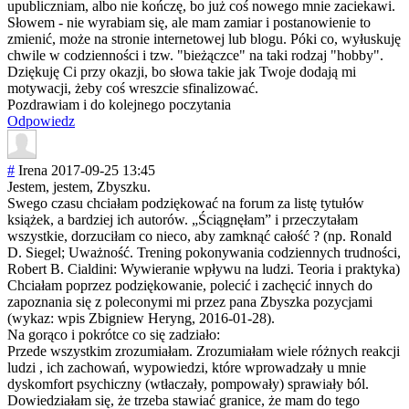
upubliczniam, albo nie kończę, bo już coś nowego mnie zaciekawi.
Słowem - nie wyrabiam się, ale mam zamiar i postanowienie to
zmienić, może na stronie internetowej lub blogu. Póki co, wyłuskuję
chwile w codzienności i tzw. "bieżączce" na taki rodzaj "hobby".
Dziękuję Ci przy okazji, bo słowa takie jak Twoje dodają mi
motywacji, żeby coś wreszcie sfinalizować.
Pozdrawiam i do kolejnego poczytania
Odpowiedz
#
Irena
2017-09-25 13:45
Jestem, jestem, Zbyszku.
Swego czasu chciałam podziękować na forum za listę tytułów
książek, a bardziej ich autorów. „Ściągnęłam” i przeczytałam
wszystkie, dorzuciłam co nieco, aby zamknąć całość ? (np. Ronald
D. Siegel; Uważność. Trening pokonywania codziennych trudności,
Robert B. Cialdini: Wywieranie wpływu na ludzi. Teoria i praktyka)
Chciałam poprzez podziękowanie, polecić i zachęcić innych do
zapoznania się z poleconymi mi przez pana Zbyszka pozycjami
(wykaz: wpis Zbigniew Heryng, 2016-01-28).
Na gorąco i pokrótce co się zadziało:
Przede wszystkim zrozumiałam. Zrozumiałam wiele różnych reakcji
ludzi , ich zachowań, wypowiedzi, które wprowadzały u mnie
dyskomfort psychiczny (wtłaczały, pompowały) sprawiały ból.
Dowiedziałam się, że trzeba stawiać granice, że mam do tego