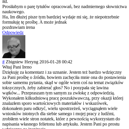
itd.
Prosiłabym o parę tytułów opracowań, bez nadmiernego słownictwa
naukowego.
Ha, Im dłużej pisze tym bardziej wydaje mi się, że niepotrzebnie
formułuję tę prośbę. A może jednak
pozdrawiam irena
Odpowiedz
#
Zbigniew Heryng
2016-01-28 00:42
Witaj Pani Ireno
Dziękuję za komentarz i za uznanie. Jestem też bardzo wdzięczny
za Pani prośbę o źródła, bowiem zachęciła mnie ona do postawienia
sobie samemu pytania, skąd w ogóle wiem coś na temat związków
toksycznych, żeby zabierać głos? No i posypała się lawina
wątków... Przepraszam tym samym za zwłokę z odpowiedzią.
Wykonałem kilkudniową pracę poszukiwawczą, przy okazji której
znalazłem sporo wartościowych materiałów i wskazówek,
dokonałem paru odkryć, wielu spostrzeżeń, wyciągnąłem wiele
wniosków istotnych dla siebie samego i mojej pracy z ludźmi,
zrobiłem wiele stron notatek, które z pewnością wykorzystam do
napisania własnego felietonu lub artykułu. Jestem Pani po prostu