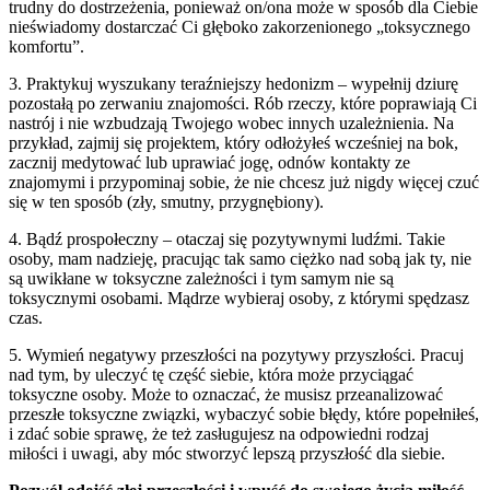
trudny do dostrzeżenia, ponieważ on/ona może w sposób dla Ciebie
nieświadomy dostarczać Ci głęboko zakorzenionego „toksycznego
komfortu”.
3. Praktykuj wyszukany teraźniejszy hedonizm – wypełnij dziurę
pozostałą po zerwaniu znajomości. Rób rzeczy, które poprawiają Ci
nastrój i nie wzbudzają Twojego wobec innych uzależnienia. Na
przykład, zajmij się projektem, który odłożyłeś wcześniej na bok,
zacznij medytować lub uprawiać jogę, odnów kontakty ze
znajomymi i przypominaj sobie, że nie chcesz już nigdy więcej czuć
się w ten sposób (zły, smutny, przygnębiony).
4. Bądź prospołeczny – otaczaj się pozytywnymi ludźmi. Takie
osoby, mam nadzieję, pracując tak samo ciężko nad sobą jak ty, nie
są uwikłane w toksyczne zależności i tym samym nie są
toksycznymi osobami. Mądrze wybieraj osoby, z którymi spędzasz
czas.
5. Wymień negatywy przeszłości na pozytywy przyszłości. Pracuj
nad tym, by uleczyć tę część siebie, która może przyciągać
toksyczne osoby. Może to oznaczać, że musisz przeanalizować
przeszłe toksyczne związki, wybaczyć sobie błędy, które popełniłeś,
i zdać sobie sprawę, że też zasługujesz na odpowiedni rodzaj
miłości i uwagi, aby móc stworzyć lepszą przyszłość dla siebie.