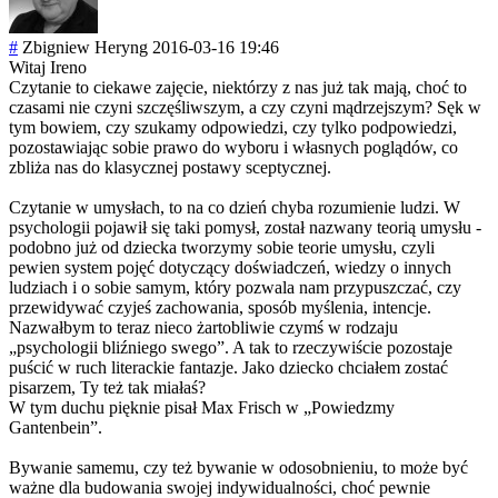
#
Zbigniew Heryng
2016-03-16 19:46
Witaj Ireno
Czytanie to ciekawe zajęcie, niektórzy z nas już tak mają, choć to
czasami nie czyni szczęśliwszym, a czy czyni mądrzejszym? Sęk w
tym bowiem, czy szukamy odpowiedzi, czy tylko podpowiedzi,
pozostawiając sobie prawo do wyboru i własnych poglądów, co
zbliża nas do klasycznej postawy sceptycznej.
Czytanie w umysłach, to na co dzień chyba rozumienie ludzi. W
psychologii pojawił się taki pomysł, został nazwany teorią umysłu -
podobno już od dziecka tworzymy sobie teorie umysłu, czyli
pewien system pojęć dotyczący doświadczeń, wiedzy o innych
ludziach i o sobie samym, który pozwala nam przypuszczać, czy
przewidywać czyjeś zachowania, sposób myślenia, intencje.
Nazwałbym to teraz nieco żartobliwie czymś w rodzaju
„psychologii bliźniego swego”. A tak to rzeczywiście pozostaje
puścić w ruch literackie fantazje. Jako dziecko chciałem zostać
pisarzem, Ty też tak miałaś?
W tym duchu pięknie pisał Max Frisch w „Powiedzmy
Gantenbein”.
Bywanie samemu, czy też bywanie w odosobnieniu, to może być
ważne dla budowania swojej indywidualności
, choć pewnie