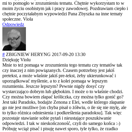
mi to pomogło w zrozumieniu tematu. Chętnie wykorzystam to w
moim życiu osobistym jak i pracy zawodowej. Pozdrawiam ciepło i
chętnie poczytałabym wypowiedzi Pana Zbyszka na inne tematy
społeczne. Viola
Odpowiedz
#
ZBIGNIEW HERYNG
2017-09-20 13:30
Dziękuję Violu
Mnie to też pomaga w zrozumieniu tego tematu czy tematów tak
czy inaczej z nim powiązanych. Czasem potrzebny jest jakiś
pretekst, a może właśnie jakiś pre-tekst, żeby ukierunkować i
uporządkować myślenie, a to z kolei pomaga w lepszym
rozumieniu. Jeszcze lepszym? Pewnie nigdy dosyć czy
wystarczająco dobrym lub głębokim. I może o to właśnie chodzi.
Czy można bowiem złapać króliczka, czy można tylko gonić go?
Jest taki Paradoks, bodajże Zenona z Elei, wedle którego złapanie
go nie jest możliwe [on chyba pisał o żółwiu, o ile się nie mylę, ale
to tylko różnica odniesienia i podkreślenia paradoksu]. Tak więc
pozostaje stawianie sobie pytań i nieustające poszukiwanie
odpowiedzi. I tak w nieskończoność, czyli do samego końca :-)
Próbuję wciąż pisać i pisuję nawet sporo, tyle tylko, że rzadko