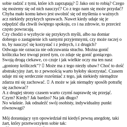
sobie radzić z tymi, które ich zaprzątają?  Jako oni to robią? Czego
się możemy się od nich nauczyć? Co z tego nam się może przydać?
Chyba mało komu łatwo jest uwolnić się od myślenia o ważnych
acz niekiedy przykrych sprawach. Nawet kiedy udaje się je
odpędzić dla chwili świętego spokoju, co i na zdrowie, to przecież
często powracają.
Czy chodzi o wyzbycie się przykrych myśli, albo na domiar
dobrego o zastąpienie ich samymi przyjemnymi, czy może raczej o
to, by nauczyć się korzystać i z jednych, i z drugich?
Odwaga nie oznacza nie odczuwania strachu. Można gonić
króliczka bez trwogi przed tym, co zdaje się gonić goniącego.
Swoją drogą ciekawe, co czuje i jak wielkie oczy ma ten nasz
„goniony króliczek”?  Może ma z tego niezły ubaw? Choć to dość
abstrakcyjny żart, to z pewnością warto byłoby skorzystać. Czasem
udaje mi się serdecznie roześmiać z tego, jak niekiedy niemądrze
zdarza mi się zachować.  A może w jak niemądry sposób potrafię
się zachować?
A z drugiej strony czasem warto czymś naprawdę się przejąć.
Czym? Kiedy? Jak bardzo? Na jak długo?
No właśnie. Jak odnaleźć swój osobisty, indywidualny punkt
równowagi?
Mój dorastający syn opowiedział mi kiedyś pewną anegdotę, taki
żart, który przetworzyłem sobie tak: