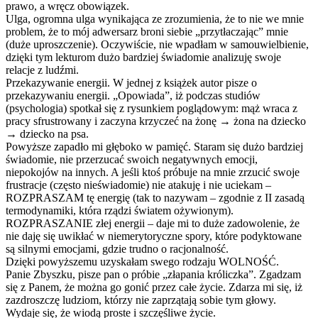
prawo, a wręcz obowiązek.
Ulga, ogromna ulga wynikająca ze zrozumienia, że to nie we mnie
problem, że to mój adwersarz broni siebie „przytłaczając” mnie
(duże uproszczenie). Oczywiście, nie wpadłam w samouwielbienie
,
dzięki tym lekturom dużo bardziej świadomie analizuję swoje
relacje z ludźmi.
Przekazywanie energii. W jednej z książek autor pisze o
przekazywaniu energii. „Opowiada”, iż podczas studiów
(psychologia) spotkał się z rysunkiem poglądowym: mąż wraca z
pracy sfrustrowany i zaczyna krzyczeć na żonę → żona na dziecko
→ dziecko na psa.
Powyższe zapadło mi głęboko w pamięć. Staram się dużo bardziej
świadomie, nie przerzucać swoich negatywnych emocji,
niepokojów na innych. A jeśli ktoś próbuje na mnie zrzucić swoje
frustracje (często nieświadomie) nie atakuję i nie uciekam –
ROZPRASZAM tę energię (tak to nazywam – zgodnie z II zasadą
termodynamiki, która rządzi światem ożywionym).
ROZPRASZANIE złej energii – daje mi to duże zadowolenie, że
nie daję się uwikłać w niemerytoryczne spory, które podyktowane
są silnymi emocjami, gdzie trudno o racjonalność.
Dzięki powyższemu uzyskałam swego rodzaju WOLNOŚĆ.
Panie Zbyszku, pisze pan o próbie „złapania króliczka”. Zgadzam
się z Panem, że można go gonić przez całe życie. Zdarza mi się, iż
zazdroszczę ludziom, którzy nie zaprzątają sobie tym głowy.
Wydaje się, że wiodą proste i szczęśliwe życie.