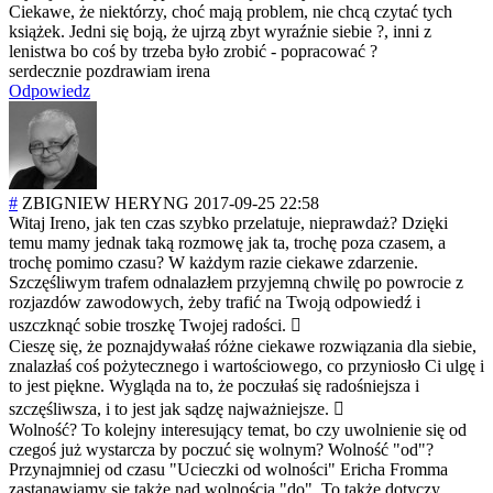
Ciekawe, że niektórzy, choć mają problem, nie chcą czytać tych
książek. Jedni się boją, że ujrzą zbyt wyraźnie siebie ?, inni z
lenistwa bo coś by trzeba było zrobić - popracować ?
serdecznie pozdrawiam irena
Odpowiedz
#
ZBIGNIEW HERYNG
2017-09-25 22:58
Witaj Ireno, jak ten czas szybko przelatuje, nieprawdaż? Dzięki
temu mamy jednak taką rozmowę jak ta, trochę poza czasem, a
trochę pomimo czasu? W każdym razie ciekawe zdarzenie.
Szczęśliwym trafem odnalazłem przyjemną chwilę po powrocie z
rozjazdów zawodowych, żeby trafić na Twoją odpowiedź i
uszczknąć sobie troszkę Twojej radości. 
Cieszę się, że poznajdywałaś różne ciekawe rozwiązania dla siebie,
znalazłaś coś pożytecznego i wartościowego, co przyniosło Ci ulgę i
to jest piękne. Wygląda na to, że poczułaś się radośniejsza i
szczęśliwsza, i to jest jak sądzę najważniejsze. 
Wolność? To kolejny interesujący temat, bo czy uwolnienie się od
czegoś już wystarcza by poczuć się wolnym? Wolność "od"?
Przynajmniej od czasu "Ucieczki od wolności" Ericha Fromma
zastanawiamy się także nad wolnością "do". To także dotyczy