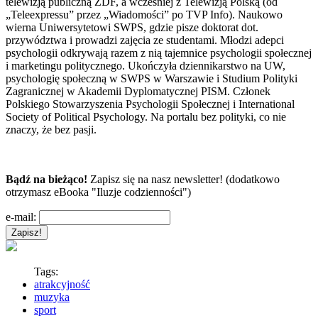
telewizją publiczną ZDF, a wcześniej z Telewizją Polską (od
„Teleexpressu” przez „Wiadomości” po TVP Info). Naukowo
wierna Uniwersytetowi SWPS, gdzie pisze doktorat dot.
przywództwa i prowadzi zajęcia ze studentami. Młodzi adepci
psychologii odkrywają razem z nią tajemnice psychologii społecznej
i marketingu politycznego. Ukończyła dziennikarstwo na UW,
psychologię społeczną w SWPS w Warszawie i Studium Polityki
Zagranicznej w Akademii Dyplomatycznej PISM. Członek
Polskiego Stowarzyszenia Psychologii Społecznej i International
Society of Political Psychology. Na portalu bez polityki, co nie
znaczy, że bez pasji.
Bądź na bieżąco!
Zapisz się na nasz newsletter! (dodatkowo
otrzymasz eBooka "Iluzje codzienności")
e-mail:
Tags:
atrakcyjność
muzyka
sport