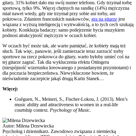
gitary, 31% kobiet dało mu swój numer telefonu. Gdy trzymał torbę
sportową, tylko 9%. Więcej chętnych na randkę (14%) mężczyzna
miał nawet wtedy, gdy nie trzymał przy sobie ani torby, ani
pokrowca. Zdaniem francuskich naukowców,
gra na gitarze
jest
wiązana z wyższą inteligencją i wytrwałością, a to tych cech szukają
kobiety. Konkluzja badaczy: samo podejrzenie bycia muzykiem
podnosi atrakcyjność mężczyzn w oczach kobiet.
W oczach być może tak, ale warto pamiętać, że kobiety mają też
słuch. Tak więc, panowie, jeśli zamierzacie teraz zarzucić torby
sportowe na rzecz pokrowca do gitary, warto byłoby umieć coś na
tej gitarze zagrać. Tak dla wykluczenia efektu Ottingera
(niespójność wizerunku kreowanego z posiadanymi przymiotami) i
dla poczucia bezpieczeństwa. Niewykluczone bowiem, że
nieświadomie zaczepicie jakąś drugą Karin Stanek…
Więcej:
Guéguen, N., Meineri, S., Fischer-Lokou, J. (2013). Men’s
music ability and attractiveness to women in a real-life
courtship context.
Psychology of Music.
Autor:
Milena Drzewiecka
Psycholog i dziennikarz. Zawodowo związana z niemiecką