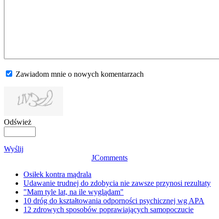
Zawiadom mnie o nowych komentarzach
Odśwież
Wyślij
JComments
Osiłek kontra mądrala
Udawanie trudnej do zdobycia nie zawsze przynosi rezultaty
"Mam tyle lat, na ile wyglądam"
10 dróg do kształtowania odporności psychicznej wg APA
12 zdrowych sposobów poprawiających samopoczucie