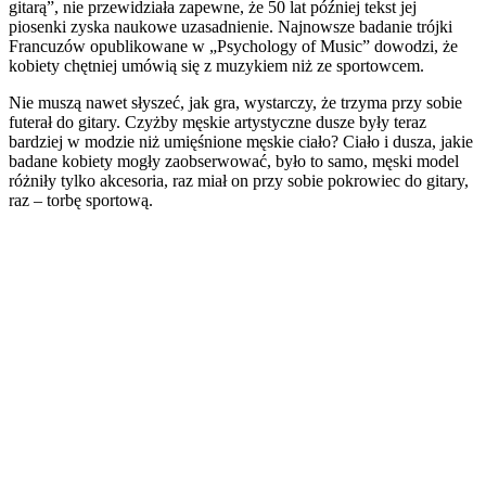
gitarą”, nie przewidziała zapewne, że 50 lat później tekst jej
piosenki zyska naukowe uzasadnienie. Najnowsze badanie trójki
Francuzów opublikowane w „Psychology of Music” dowodzi, że
kobiety chętniej umówią się z muzykiem niż ze sportowcem.
Nie muszą nawet słyszeć, jak gra, wystarczy, że trzyma przy sobie
futerał do gitary. Czyżby męskie artystyczne dusze były teraz
bardziej w modzie niż umięśnione męskie ciało? Ciało i dusza, jakie
badane kobiety mogły zaobserwować, było to samo, męski model
różniły tylko akcesoria, raz miał on przy sobie pokrowiec do gitary,
raz – torbę sportową.