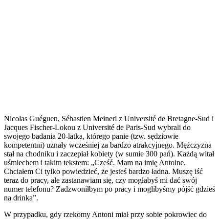
Nicolas Guéguen, Sébastien Meineri z Université de Bretagne-Sud i
Jacques Fischer-Lokou z Université de Paris-Sud wybrali do
swojego badania 20-latka, którego panie (tzw. sędziowie
kompetentni) uznały wcześniej za bardzo atrakcyjnego. Mężczyzna
stał na chodniku i zaczepiał kobiety (w sumie 300 pań). Każdą witał
uśmiechem i takim tekstem: „Cześć. Mam na imię Antoine.
Chciałem Ci tylko powiedzieć, że jesteś bardzo ładna. Muszę iść
teraz do pracy, ale zastanawiam się, czy mogłabyś mi dać swój
numer telefonu? Zadzwoniłbym po pracy i moglibyśmy pójść gdzieś
na drinka”.
W przypadku, gdy rzekomy Antoni miał przy sobie pokrowiec do