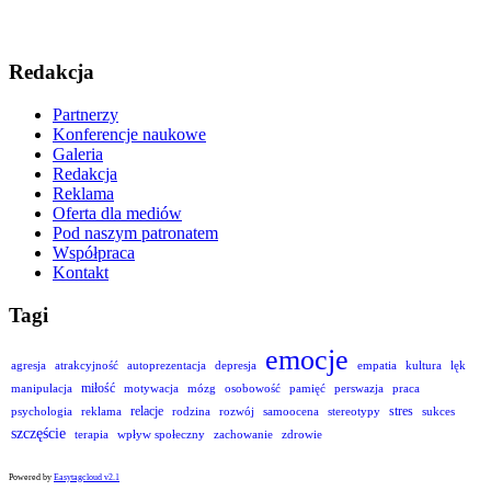
Redakcja
Partnerzy
Konferencje naukowe
Galeria
Redakcja
Reklama
Oferta dla mediów
Pod naszym patronatem
Współpraca
Kontakt
Tagi
emocje
agresja
atrakcyjność
autoprezentacja
depresja
empatia
kultura
lęk
miłość
manipulacja
motywacja
mózg
osobowość
pamięć
perswazja
praca
relacje
stres
psychologia
reklama
rodzina
rozwój
samoocena
stereotypy
sukces
szczęście
terapia
wpływ społeczny
zachowanie
zdrowie
Powered by
Easytagcloud v2.1