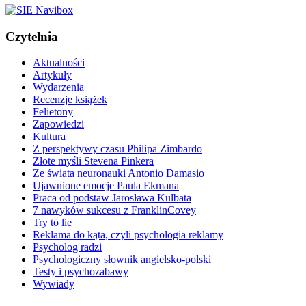
Czytelnia
Aktualności
Artykuły
Wydarzenia
Recenzje książek
Felietony
Zapowiedzi
Kultura
Z perspektywy czasu Philipa Zimbardo
Złote myśli Stevena Pinkera
Ze świata neuronauki Antonio Damasio
Ujawnione emocje Paula Ekmana
Praca od podstaw Jarosława Kulbata
7 nawyków sukcesu z FranklinCovey
Try to lie
Reklama do kąta, czyli psychologia reklamy
Psycholog radzi
Psychologiczny słownik angielsko-polski
Testy i psychozabawy
Wywiady