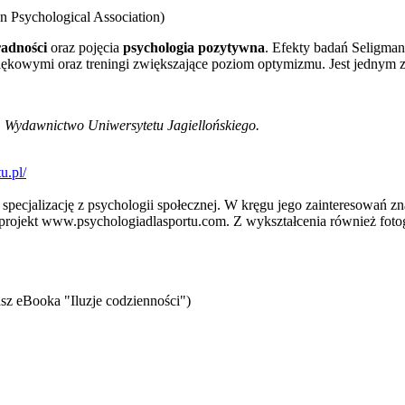
 Psychological Association)
radności
oraz pojęcia
psychologia pozytywna
. Efekty badań Seligman
, lękowymi oraz treningi zwiększające poziom optymizmu. Jest jedny
: Wydawnictwo Uniwersytetu Jagiellońskiego.
u.pl/
cjalizację z psychologii społecznej. W kręgu jego zainteresowań zna
rojekt www.psychologiadlasportu.com. Z wykształcenia również fotog
sz eBooka "Iluzje codzienności")