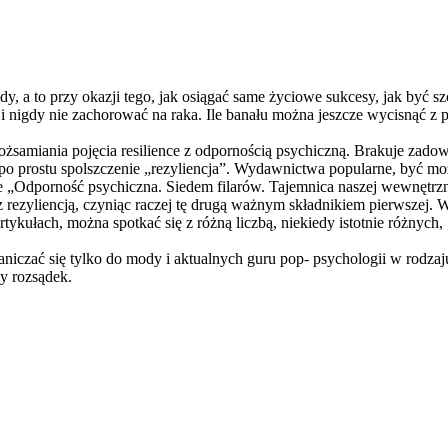
y, a to przy okazji tego, jak osiągać same życiowe sukcesy, jak być s
 i nigdy nie zachorować na raka. Ile banału można jeszcze wycisnąć 
samiania pojęcia resilience z odpornością psychiczną. Brakuje zado
ęc po prostu spolszczenie „rezyliencja”. Wydawnictwa popularne, być
 „Odporność psychiczna. Siedem filarów. Tajemnica naszej wewnętrzne
z rezyliencją, czyniąc raczej tę drugą ważnym składnikiem pierwszej. Wy
kułach, można spotkać się z różną liczbą, niekiedy istotnie różnych
raniczać się tylko do mody i aktualnych guru pop- psychologii w rodz
y rozsądek.