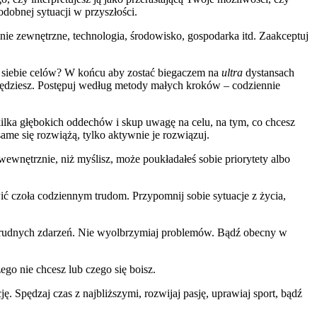
dobnej sytuacji w przyszłości.
zenie zewnętrzne, technologia, środowisko, gospodarka itd. Zaakceptuj
z siebie celów? W końcu aby zostać biegaczem na
ultra
dystansach
e będziesz. Postępuj według metody małych kroków – codziennie
kilka głębokich oddechów i skup uwagę na celu, na tym, co chcesz
same się rozwiążą, tylko aktywnie je rozwiązuj.
 wewnętrznie, niż myślisz, może poukładałeś sobie priorytety albo
ić czoła codziennym trudom. Przypomnij sobie sytuacje z życia,
st trudnych zdarzeń. Nie wyolbrzymiaj problemów. Bądź obecny w
ego nie chcesz lub czego się boisz.
. Spędzaj czas z najbliższymi, rozwijaj pasję, uprawiaj sport, bądź