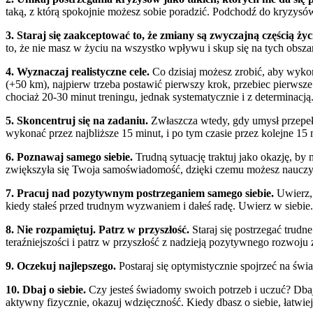
taką, z którą spokojnie możesz sobie poradzić. Podchodź do kryzysów
3. Staraj się zaakceptować to, że zmiany są zwyczajną częścią życ
to, że nie masz w życiu na wszystko wpływu i skup się na tych obsz
4. Wyznaczaj realistyczne cele.
Co dzisiaj możesz zrobić, aby wyko
(+50 km), najpierw trzeba postawić pierwszy krok, przebiec pierwsz
chociaż 20-30 minut treningu, jednak systematycznie i z determinacją
5. Skoncentruj się na zadaniu.
Zwłaszcza wtedy, gdy umysł przepełn
wykonać przez najbliższe 15 minut, i po tym czasie przez kolejne 15 m
6. Poznawaj samego siebie.
Trudną sytuację traktuj jako okazję, by 
zwiększyła się Twoja samoświadomość, dzięki czemu możesz nauczyć
7. Pracuj nad pozytywnym postrzeganiem samego siebie.
Uwierz, 
kiedy stałeś przed trudnym wyzwaniem i dałeś radę. Uwierz w siebie.
8. Nie rozpamiętuj. Patrz w przyszłość.
Staraj się postrzegać trud
teraźniejszości i patrz w przyszłość z nadzieją pozytywnego rozwoju 
9. Oczekuj najlepszego.
Postaraj się optymistycznie spojrzeć na świ
10. Dbaj o siebie.
Czy jesteś świadomy swoich potrzeb i uczuć? Dbaj o
aktywny fizycznie, okazuj wdzięczność. Kiedy dbasz o siebie, łatwiej 