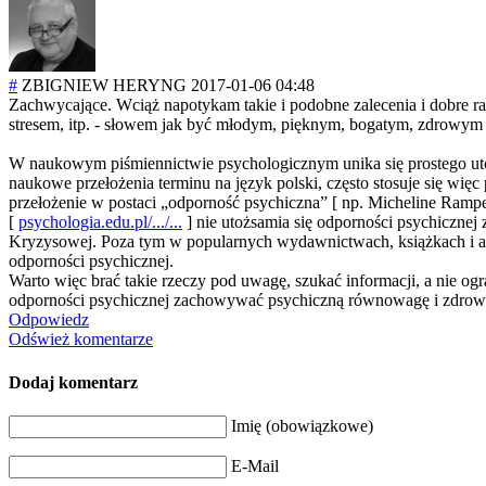
#
ZBIGNIEW HERYNG
2017-01-06 04:48
Zachwycające. Wciąż napotykam takie i podobne zalecenia i dobre rad
stresem, itp. - słowem jak być młodym, pięknym, bogatym, zdrowym
W naukowym piśmiennictwie psychologicznym unika się prostego utoż
naukowe przełożenia terminu na język polski, często stosuje się wi
przełożenie w postaci „odporność psychiczna” [ np. Micheline Rampe
[
psychologia.edu.pl/.../...
] nie utożsamia się odporności psychicznej 
Kryzysowej. Poza tym w popularnych wydawnictwach, książkach i arty
odporności psychicznej.
Warto więc brać takie rzeczy pod uwagę, szukać informacji, a nie og
odporności psychicznej zachowywać psychiczną równowagę i zdrow
Odpowiedz
Odśwież komentarze
Dodaj komentarz
Imię (obowiązkowe)
E-Mail