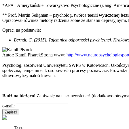
*APA - Amerykańskie Towarzystwo Psychologiczne (z ang. American
** Prof. Martin Seligman – psycholog, twórca
teorii wyuczonej bez
Opracował również metody radzenia sobie ze stanami depresyjnymi
Oprac. na podstawie:
Berndt, C. (2015). Tajemnica odporności psychicznej. Kraków
Autor:
Kamil Pisarek
Strona www:
http://www.neuropsychologiasport
Psycholog, absolwent Uniwersytetu SWPS w Katowicach. Ukończył spe
społeczna, temperament, osobowość i procesy poznawcze. Prowadzi p
siłowo-wytrzymałościowych.
Bądź na bieżąco!
Zapisz się na nasz newsletter! (dodatkowo otrzyma
e-mail:
Tags: