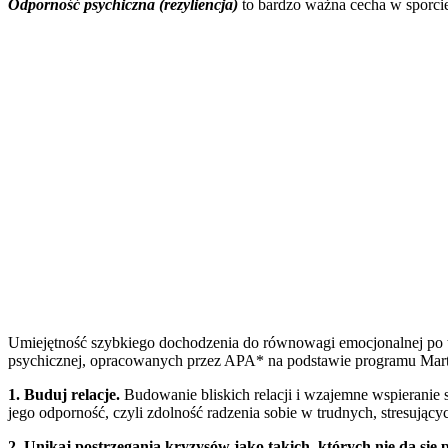
Odporność psychiczna (rezyliencja)
to bardzo ważna cecha w sporci
Umiejętność szybkiego dochodzenia do równowagi emocjonalnej po tr
psychicznej, opracowanych przez APA* na podstawie programu Mart
1. Buduj relacje.
Budowanie bliskich relacji i wzajemne wspieranie 
jego odporność, czyli zdolność radzenia sobie w trudnych, stresując
2. Unikaj postrzegania kryzysów jako takich, których nie da się 