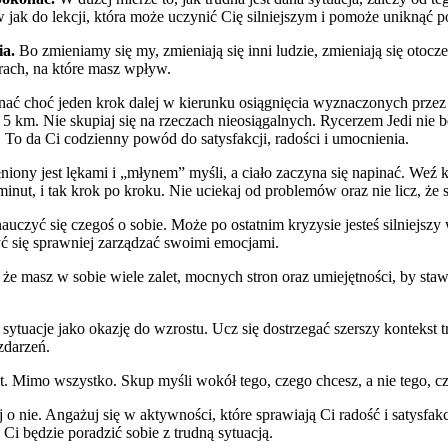
 jak do lekcji, która może uczynić Cię silniejszym i pomoże uniknąć po
ia.
Bo zmieniamy się my, zmieniają się inni ludzie, zmieniają się otoc
arach, na które masz wpływ.
nać choć jeden krok dalej w kierunku osiągnięcia wyznaczonych prze
e 5 km. Nie skupiaj się na rzeczach nieosiągalnych. Rycerzem Jedi ni
. To da Ci codzienny powód do satysfakcji, radości i umocnienia.
iony jest lękami i „młynem” myśli, a ciało zaczyna się napinać. Weź 
inut, i tak krok po kroku. Nie uciekaj od problemów oraz nie licz, że 
nauczyć się czegoś o sobie. Może po ostatnim kryzysie jesteś silniejszy
 się sprawniej zarządzać swoimi emocjami.
że masz w sobie wiele zalet, mocnych stron oraz umiejętności, by staw
ne sytuacje jako okazję do wzrostu. Ucz się dostrzegać szerszy kontek
zdarzeń.
at. Mimo wszystko. Skup myśli wokół tego, czego chcesz, a nie tego, cz
 nie. Angażuj się w aktywności, które sprawiają Ci radość i satysfakcję
Ci będzie poradzić sobie z trudną sytuacją.