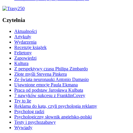
Czytelnia
Aktualności
Artykuły
Wydarzenia
Recenzje książek
Felietony
Zapowiedzi
Kultura
Z perspektywy czasu Philipa Zimbardo
Złote myśli Stevena Pinkera
Ze świata neuronauki Antonio Damasio
Ujawnione emocje Paula Ekmana
Praca od podstaw Jarosława Kulbata
7 nawyków sukcesu z FranklinCovey
Try to lie
Reklama do kąta, czyli psychologia reklamy
Psycholog radzi
Psychologiczny słownik angielsko-polski
Testy i psychozabawy
Wywiady