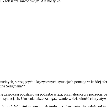
e. Zwłaszcza zawodowym. Ale nie tylko.
udnych, stresujących i kryzysowych sytuacjach pomaga w każdej sferz
ina Seligmana**.
się zaspokaja podstawową potrzebę więzi, przynależności i poczucia 
ych sytuacjach. Umacnia także zaangażowanie w działalność charytatyw
pokonać.
W dużej mierze to, jak trudna jest dana sytuacja, zależy od te