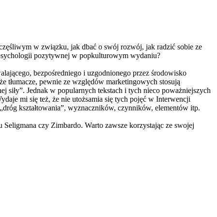
zczęśliwym w związku, jak dbać o swój rozwój, jak radzić sobie ze
z psychologii pozytywnej w popkulturowym wydaniu?
walającego, bezpośredniego i uzgodnionego przez środowisko
 może tłumacze, pewnie ze względów marketingowych stosują
j siły”. Jednak w popularnych tekstach i tych nieco poważniejszych
daje mi się też, że nie utożsamia się tych pojęć w Interwencji
, „dróg kształtowania”, wyznaczników, czynników, elementów itp.
aju Seligmana czy Zimbardo. Warto zawsze korzystając ze swojej