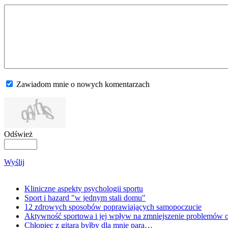
Zawiadom mnie o nowych komentarzach
Odśwież
Wyślij
Kliniczne aspekty psychologii sportu
Sport i hazard "w jednym stali domu"
12 zdrowych sposobów poprawiających samopoczucie
Aktywność sportowa i jej wpływ na zmniejszenie problemów o
Chłopiec z gitarą byłby dla mnie parą…