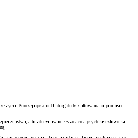
e życia. Poniżej opisano 10 dróg do kształtowania odporności
bezpieczeństwa, a to zdecydowanie wzmacnia psychikę człowieka i
ną.
go, czy interpretujesz ją jako przerastającą Twoje możliwości, czy