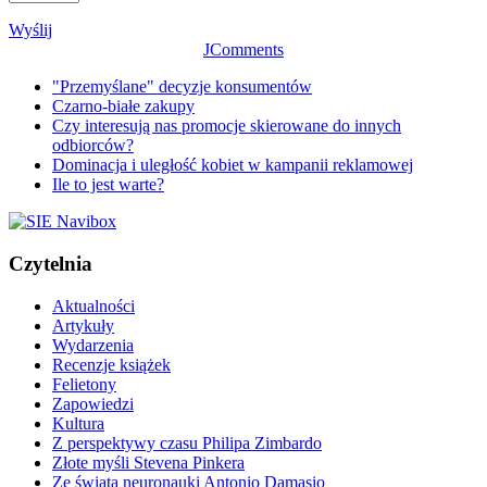
Wyślij
JComments
"Przemyślane" decyzje konsumentów
Czarno-białe zakupy
Czy interesują nas promocje skierowane do innych
odbiorców?
Dominacja i uległość kobiet w kampanii reklamowej
Ile to jest warte?
Czytelnia
Aktualności
Artykuły
Wydarzenia
Recenzje książek
Felietony
Zapowiedzi
Kultura
Z perspektywy czasu Philipa Zimbardo
Złote myśli Stevena Pinkera
Ze świata neuronauki Antonio Damasio