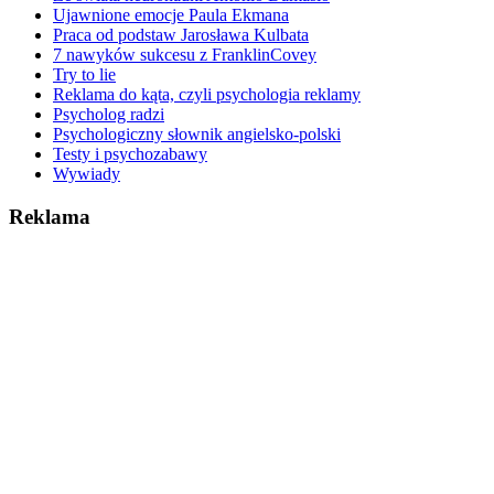
Ujawnione emocje Paula Ekmana
Praca od podstaw Jarosława Kulbata
7 nawyków sukcesu z FranklinCovey
Try to lie
Reklama do kąta, czyli psychologia reklamy
Psycholog radzi
Psychologiczny słownik angielsko-polski
Testy i psychozabawy
Wywiady
Reklama