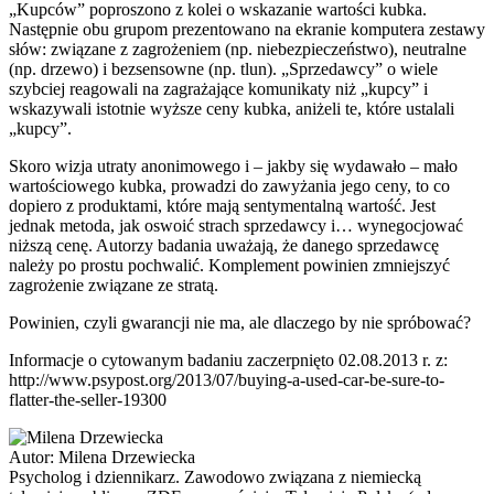
„Kupców” poproszono z kolei o wskazanie wartości kubka.
Następnie obu grupom prezentowano na ekranie komputera zestawy
słów: związane z zagrożeniem (np. niebezpieczeństwo), neutralne
(np. drzewo) i bezsensowne (np. tlun). „Sprzedawcy” o wiele
szybciej reagowali na zagrażające komunikaty niż „kupcy” i
wskazywali istotnie wyższe ceny kubka, aniżeli te, które ustalali
„kupcy”.
Skoro wizja utraty anonimowego i – jakby się wydawało – mało
wartościowego kubka, prowadzi do zawyżania jego ceny, to co
dopiero z produktami, które mają sentymentalną wartość. Jest
jednak metoda, jak oswoić strach sprzedawcy i… wynegocjować
niższą cenę. Autorzy badania uważają, że danego sprzedawcę
należy po prostu pochwalić. Komplement powinien zmniejszyć
zagrożenie związane ze stratą.
Powinien, czyli gwarancji nie ma, ale dlaczego by nie spróbować?
Informacje o cytowanym badaniu zaczerpnięto 02.08.2013 r. z:
http://www.psypost.org/2013/07/buying-a-used-car-be-sure-to-
flatter-the-seller-19300
Autor:
Milena Drzewiecka
Psycholog i dziennikarz. Zawodowo związana z niemiecką