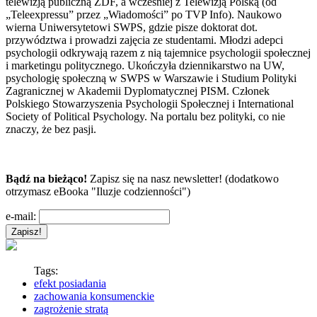
telewizją publiczną ZDF, a wcześniej z Telewizją Polską (od
„Teleexpressu” przez „Wiadomości” po TVP Info). Naukowo
wierna Uniwersytetowi SWPS, gdzie pisze doktorat dot.
przywództwa i prowadzi zajęcia ze studentami. Młodzi adepci
psychologii odkrywają razem z nią tajemnice psychologii społecznej
i marketingu politycznego. Ukończyła dziennikarstwo na UW,
psychologię społeczną w SWPS w Warszawie i Studium Polityki
Zagranicznej w Akademii Dyplomatycznej PISM. Członek
Polskiego Stowarzyszenia Psychologii Społecznej i International
Society of Political Psychology. Na portalu bez polityki, co nie
znaczy, że bez pasji.
Bądź na bieżąco!
Zapisz się na nasz newsletter! (dodatkowo
otrzymasz eBooka "Iluzje codzienności")
e-mail:
Tags:
efekt posiadania
zachowania konsumenckie
zagrożenie stratą