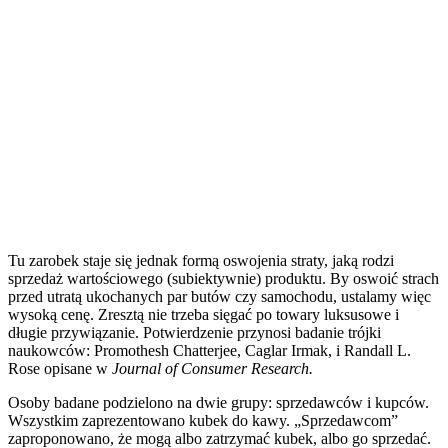
Tu zarobek staje się jednak formą oswojenia straty, jaką rodzi
sprzedaż wartościowego (subiektywnie) produktu. By oswoić strach
przed utratą ukochanych par butów czy samochodu, ustalamy więc
wysoką cenę. Zresztą nie trzeba sięgać po towary luksusowe i
długie przywiązanie. Potwierdzenie przynosi badanie trójki
naukowców: Promothesh Chatterjee, Caglar Irmak, i Randall L.
Rose opisane w
Journal of Consumer Research.
Osoby badane podzielono na dwie grupy: sprzedawców i kupców.
Wszystkim zaprezentowano kubek do kawy. „Sprzedawcom”
zaproponowano, że mogą albo zatrzymać kubek, albo go sprzedać.