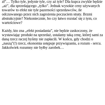
zł”… Tylko tyle, jedynie tyle, czy aż tyle? Dla kupca zwykle będzie
„aż”, dla sprzedającego „tylko”. Jednak wysokie ceny używanych
towarów to efekt nie tyle pazerności sprzedawców, ile
odczuwanego przez nich zagrożenia poczuciem straty. Brzmi
abstrakcyjnie? Niekoniecznie, bo czy łatwo rozstać się z tym, co
wartościowe?
Każdy, kto zna „efekt posiadania”, nie będzie zaskoczony, że
wystawiając produkt na sprzedaż, ustalamy taką cenę, której sami za
daną rzecz raczej byśmy nie zapłacili. W końcu, gdy chodzi o
„naszą”(!) rzecz, ekonomia ustępuje przywiązaniu, a rozum - sercu.
Jakkolwiek rozumny nie byłby zarobek…