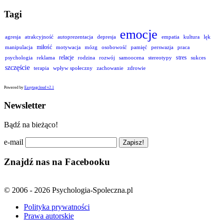
Tagi
emocje
agresja
atrakcyjność
autoprezentacja
depresja
empatia
kultura
lęk
miłość
manipulacja
motywacja
mózg
osobowość
pamięć
perswazja
praca
relacje
stres
psychologia
reklama
rodzina
rozwój
samoocena
stereotypy
sukces
szczęście
terapia
wpływ społeczny
zachowanie
zdrowie
Powered by
Easytagcloud v2.1
Newsletter
Bądź na bieżąco!
e-mail
Znajdź nas na Facebooku
© 2006 - 2026 Psychologia-Spoleczna.pl
Polityka prywatności
Prawa autorskie