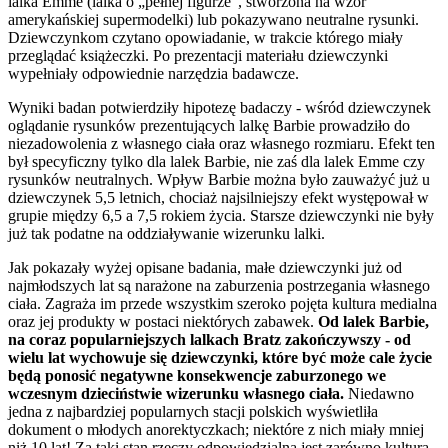
lalka Emme (lalka o „pełnej figurze”, stworzona na wzór
amerykańskiej supermodelki) lub pokazywano neutralne rysunki.
Dziewczynkom czytano opowiadanie, w trakcie którego miały
przeglądać książeczki. Po prezentacji materiału dziewczynki
wypełniały odpowiednie narzędzia badawcze.
Wyniki badan potwierdziły hipotezę badaczy - wśród dziewczynek
oglądanie rysunków prezentujących lalkę Barbie prowadziło do
niezadowolenia z własnego ciała oraz własnego rozmiaru. Efekt ten
był specyficzny tylko dla lalek Barbie, nie zaś dla lalek Emme czy
rysunków neutralnych. Wpływ Barbie można było zauważyć już u
dziewczynek 5,5 letnich, chociaż najsilniejszy efekt występował w
grupie między 6,5 a 7,5 rokiem życia. Starsze dziewczynki nie były
już tak podatne na oddziaływanie wizerunku lalki.
Jak pokazały wyżej opisane badania, małe dziewczynki już od
najmłodszych lat są narażone na zaburzenia postrzegania własnego
ciała. Zagraża im przede wszystkim szeroko pojęta kultura medialna
oraz jej produkty w postaci niektórych zabawek.
Od lalek Barbie,
na coraz popularniejszych lalkach Bratz zakończywszy - od
wielu lat wychowuje się dziewczynki, które być może cale życie
będą ponosić negatywne konsekwencje zaburzonego we
wczesnym dzieciństwie wizerunku własnego ciała.
Niedawno
jedna z najbardziej popularnych stacji polskich wyświetliła
dokument o młodych anorektyczkach; niektóre z nich miały mniej
niż 10 lat! Za taki stan rzeczy odpowiedzialna jest zarówno kultura