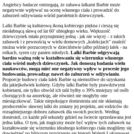
Angielscy badacze ostrzegają, że zabawa lalkami Barbie może
negatywnie wpływać na ocenę własnego ciała i prowadzić do
zaburzeń odżywiania wśród paroletnich dziewczynek.
Lalki Barbie są kulturową ikoną kobiecego piękna i cieszą się
niesłabnącą sławą od lat 60’ ubiegłego wieku. Większość
dziewczynek miała przynajmniej jedną - jak nie więcej – z takich
zabawek i z pewnością w wielu domowych „kolekcjach” znaleźć
można wiele porzuconych w dzieciństwie (albo później) lalek - na
rolkach, syren czy panien młodych.
Lalki Barbie odgrywają
bardzo ważną rolę w kształtowaniu się wizerunku własnego
ciała wśród małych dziewczynek. Jak donoszą badania wielu
naukowców, mogą mieć one negatywny wpływ w procesie jego
budowania, prowadząc nawet do zaburzeń w odżywianiu
.
Proporcje budowy ciała lalek Barbie są niemożliwe do uzyskania
dla jakiejkolwiek kobiety. Gdyby lalki Barbie były prawdziwymi
kobietami, nie tylko obwód ich talii byłby o 39% mniejszy od osób
chorujących na anoreksję, ale również nie mogłyby one
miesiączkować. Takie niepokojące doniesienia ani nie skłaniają
producentów sławnej lalki do zmiany jej projektu, ani rodziców do
rozsądniejszego doboru zabawek dla swoich pociech. Według
doniesień, co każde pół sekundy gdzieś na świecie sprzedawana jest
jedna lalka. O tym, jak tragiczny może być wpływ tych zabawek na
kształtowanie się wizerunku idealnego kobiecego ciała mogliśmy się
dowiedzieć po bliższym przyjrzeniu się historii Walerii Lukjanowej,