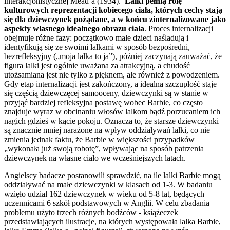
interakcjonistycznej Mead’a (1934).
Lalki pełnią rolę
kulturowych reprezentacji kobiecego ciała, których cechy stają
się dla dziewczynek pożądane, a w końcu zinternalizowane jako
aspekty własnego idealnego obrazu ciała
. Proces internalizacji
obejmuje różne fazy: początkowo małe dzieci naśladują i
identyfikują się ze swoimi lalkami w sposób bezpośredni,
bezrefleksyjny („moja lalka to ja”), później zaczynają zauważać, że
figura lalki jest ogólnie uważana za atrakcyjną, a chudość
utożsamiana jest nie tylko z pięknem, ale również z powodzeniem.
Gdy etap internalizacji jest zakończony, a idealna szczupłość staje
się częścią dziewczęcej samooceny, dziewczynki są w stanie w
przyjąć bardziej refleksyjna postawę wobec Barbie, co często
znajduje wyraz w obcinaniu włosów lalkom bądź porzucaniem ich
nagich gdzieś w kącie pokoju. Oznacza to, że starsze dziewczynki
są znacznie mniej narażone na wpływ oddziaływań lalki, co nie
zmienia jednak faktu, że Barbie w większości przypadków
„wykonała już swoją robotę”, wpływając na sposób patrzenia
dziewczynek na własne ciało we wcześniejszych latach.
Angielscy badacze postanowili sprawdzić, na ile lalki Barbie mogą
oddziaływać na małe dziewczynki w klasach od 1-3. W badaniu
wzięło udział 162 dziewczynek w wieku od 5-8 lat, będących
uczennicami 6 szkół podstawowych w Anglii. W celu zbadania
problemu użyto trzech różnych bodźców - książeczek
przedstawiających ilustracje, na których występowała lalka Barbie,