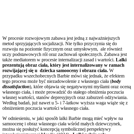
W procesie rozwojowym zabawa jest jedną z najważniejszych
metod sprzyjających socjalizacji. Nie tylko przyczynia się do
rozwoju na poziomie fizycznym oraz umysłowym, ale również
uczy podstawowych ról oraz zachowań społecznych. Zabawa jest
także mediatorem w procesie internalizacji zasad i wartości.
Lalki
prezentują obraz ciała, który jest internalizowany w ramach
rozwijającej się u dziecka samooceny i obrazu ciała.
W
przypadku wszechobecnych Barbie mówi się jednak, że efektem
tego procesu może być niezadowolenie z własnego ciała (
body
dissatisfaction
), które objawia się negatywnymi myślami oraz oceną
własnego ciała, i może prowadzić do stałego obniżenia poczucia
własnej wartości, stanów depresyjnych oraz zaburzeń odżywiania.
Według badań, już nawet u 5- i 7-latkow wyższa waga wiąże się z
obniżeniem poczucia wartości własnego ciała.
W odniesieniu, w jaki sposób lalki Barbie mogą mieć wpływ na
samoocenę i obraz własnego ciała wśród małych dziewczynek,
można się posłużyć koncepcją symbolicznej perspektywy