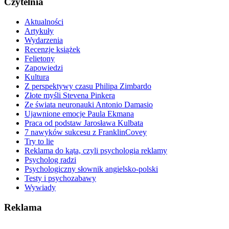
Czytelnia
Aktualności
Artykuły
Wydarzenia
Recenzje książek
Felietony
Zapowiedzi
Kultura
Z perspektywy czasu Philipa Zimbardo
Złote myśli Stevena Pinkera
Ze świata neuronauki Antonio Damasio
Ujawnione emocje Paula Ekmana
Praca od podstaw Jarosława Kulbata
7 nawyków sukcesu z FranklinCovey
Try to lie
Reklama do kąta, czyli psychologia reklamy
Psycholog radzi
Psychologiczny słownik angielsko-polski
Testy i psychozabawy
Wywiady
Reklama