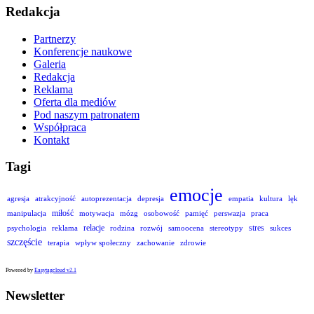
Redakcja
Partnerzy
Konferencje naukowe
Galeria
Redakcja
Reklama
Oferta dla mediów
Pod naszym patronatem
Współpraca
Kontakt
Tagi
emocje
agresja
atrakcyjność
autoprezentacja
depresja
empatia
kultura
lęk
miłość
manipulacja
motywacja
mózg
osobowość
pamięć
perswazja
praca
relacje
stres
psychologia
reklama
rodzina
rozwój
samoocena
stereotypy
sukces
szczęście
terapia
wpływ społeczny
zachowanie
zdrowie
Powered by
Easytagcloud v2.1
Newsletter