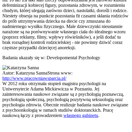
defeminizacji kobiecej figury, pozostania zdrowym, w rozumieniu
chudym, której ulegają zarówno dzieci, nastolatki, dorośli i rodzice.
Niestety obsesja na punkcie pozostania fit czasami skłania rodziców
do prób utrzymywania dziecka na diecie czy zmuszana do
nadmiernego wysiłku fizycznego. Male dziewczynki nieustannie
narażone są na porównywanie własnego ciała do idealnego wzoru
(poprzez reklamy, filmy, wpływy rówieśników), a jeśli dodać tu
brak rozsądnej kontroli rodzicielskiej - nie powinny dziwić coraz
częstsze przypadki dziecięcej anoreksji.
Badania ukazały się w: Developomental Psychology
Autor:
Katarzyna Sanna
Strona www:
http://www.pracowniawsparcia.pl/
W 2012 roku otrzymała stopień magistra psychologii na
Uniwersytecie Adama Mickiewicza w Poznaniu. Jej
zainteresowania naukowe związane są z psychologią poznawczą,
psychologią społeczną, psychologią pozytywną seksuologią oraz
psychologia zdrowia. Obecnie realizuje badania naukowe związane
z psychoonkologią w ramach studiów doktoranckich. Pracę
naukową łączy z prowadzeniem
własnego gabinetu
.