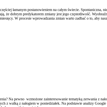
najczęściej łamanym postanowieniem na całym świecie. Spontaniczna, ni
znają, że dobrym predykatorem zmiany jest jego częstotliwość. Wyobra
h miesięcy. W procesie wprowadzania zmian warto zadbać o to, aby nasz
alenia? Na pewno wzmożone zainteresowanie tematyką zerwania z nał
ązanych z walką z nałogiem w poniedziałek. Na podstawie analizy Googl