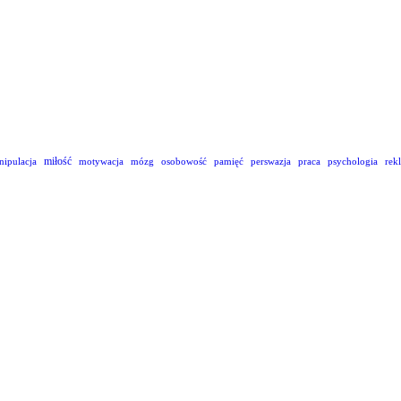
miłość
nipulacja
motywacja
mózg
osobowość
pamięć
perswazja
praca
psychologia
rek