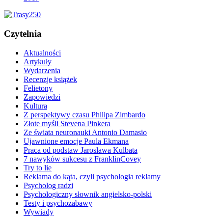
Czytelnia
Aktualności
Artykuły
Wydarzenia
Recenzje książek
Felietony
Zapowiedzi
Kultura
Z perspektywy czasu Philipa Zimbardo
Złote myśli Stevena Pinkera
Ze świata neuronauki Antonio Damasio
Ujawnione emocje Paula Ekmana
Praca od podstaw Jarosława Kulbata
7 nawyków sukcesu z FranklinCovey
Try to lie
Reklama do kąta, czyli psychologia reklamy
Psycholog radzi
Psychologiczny słownik angielsko-polski
Testy i psychozabawy
Wywiady