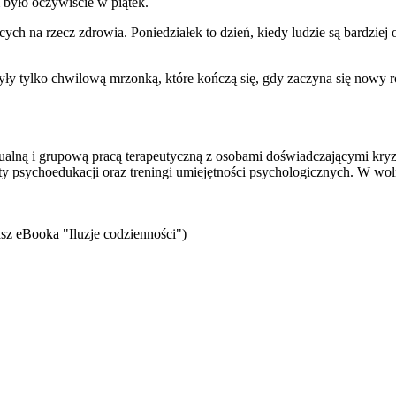
 było oczywiście w piątek.
ch na rzecz zdrowia. Poniedziałek to dzień, kiedy ludzie są bardziej 
były tylko chwilową mrzonką, które kończą się, gdy zaczyna się nowy 
idualną i grupową pracą terapeutyczną z osobami doświadczającymi kr
ty psychoedukacji oraz treningi umiejętności psychologicznych. W wol
sz eBooka "Iluzje codzienności")