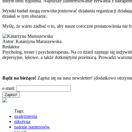
innym dniu tygodnia. Najniższe zainteresowanie zerwania z nałogiem
Wyniki badań mogą zrewolucjonizować działania organizacji działający
działań w tym obszarze.
Myślę, że warto zadbać o to, aby nasze coroczne postanowienia nie 
Autor:
Katarzyna Maruszewska
Redaktor
Psycholog, trener i psychoterapeuta. Na co dzień zajmuje się indyw
depresyjne, lękowe, a także dotkniętymi przemocą. Prowadzi warszta
Bądź na bieżąco!
Zapisz się na nasz newsletter! (dodatkowo otrzyma
e-mail:
Tags:
uzależnienia
nikotyna
palenie papierosów