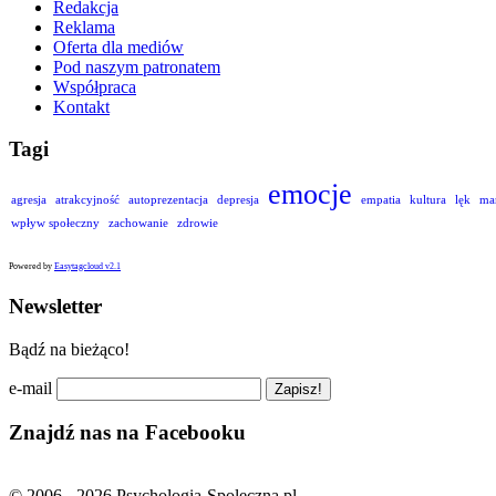
Redakcja
Reklama
Oferta dla mediów
Pod naszym patronatem
Współpraca
Kontakt
Tagi
emocje
agresja
atrakcyjność
autoprezentacja
depresja
empatia
kultura
lęk
ma
wpływ społeczny
zachowanie
zdrowie
Powered by
Easytagcloud v2.1
Newsletter
Bądź na bieżąco!
e-mail
Znajdź nas na Facebooku
© 2006 - 2026 Psychologia-Spoleczna.pl