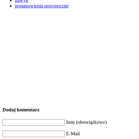
nawyk
postanowienia noworoczne
Dodaj komentarz
Imię (obowiązkowe)
E-Mail