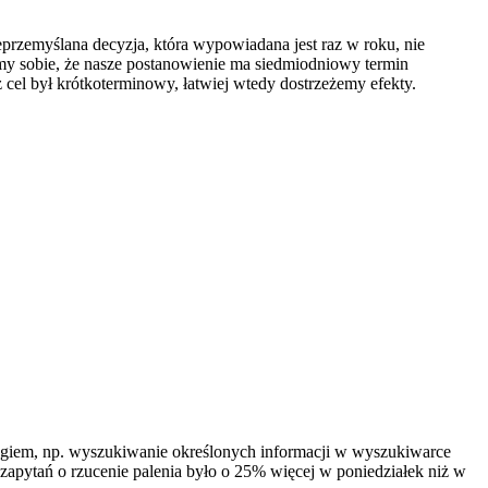
eprzemyślana decyzja, która wypowiadana jest raz w roku, nie
źmy sobie, że nasze postanowienie ma siedmiodniowy termin
 cel był krótkoterminowy, łatwiej wtedy dostrzeżemy efekty.
ogiem, np. wyszukiwanie określonych informacji w wyszukiwarce
e zapytań o rzucenie palenia było o 25% więcej w poniedziałek niż w