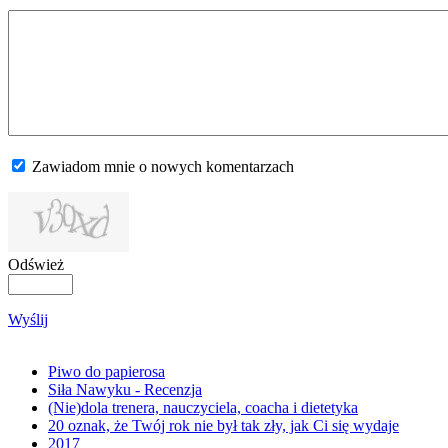
Zawiadom mnie o nowych komentarzach
Odśwież
Wyślij
Piwo do papierosa
Siła Nawyku - Recenzja
(Nie)dola trenera, nauczyciela, coacha i dietetyka
20 oznak, że Twój rok nie był tak zły, jak Ci się wydaje
2017