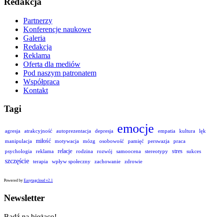
Redakcja
Partnerzy
Konferencje naukowe
Galeria
Redakcja
Reklama
Oferta dla mediów
Pod naszym patronatem
Współpraca
Kontakt
Tagi
emocje
agresja
atrakcyjność
autoprezentacja
depresja
empatia
kultura
lęk
miłość
manipulacja
motywacja
mózg
osobowość
pamięć
perswazja
praca
relacje
stres
psychologia
reklama
rodzina
rozwój
samoocena
stereotypy
sukces
szczęście
terapia
wpływ społeczny
zachowanie
zdrowie
Powered by
Easytagcloud v2.1
Newsletter
Bądź na bieżąco!