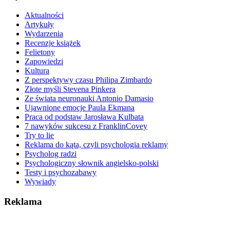
Aktualności
Artykuły
Wydarzenia
Recenzje książek
Felietony
Zapowiedzi
Kultura
Z perspektywy czasu Philipa Zimbardo
Złote myśli Stevena Pinkera
Ze świata neuronauki Antonio Damasio
Ujawnione emocje Paula Ekmana
Praca od podstaw Jarosława Kulbata
7 nawyków sukcesu z FranklinCovey
Try to lie
Reklama do kąta, czyli psychologia reklamy
Psycholog radzi
Psychologiczny słownik angielsko-polski
Testy i psychozabawy
Wywiady
Reklama