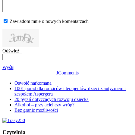
Zawiadom mnie o nowych komentarzach
Odśwież
Wyślij
JComments
Oswoić narkomana
1001 porad dla rodziców i terapeutów dzieci z autyzmem i
zespołem Aspergera
20 pytań dotyczących rozwoju dziecka
Alkohol – przyjaciel czy wróg?
Bez granic możliwości
Czytelnia