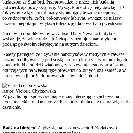
badaczom ze Stanford. Przeprowadzone przez nich badania
potwierdzają powyższą tezę. Myszy, które otrzymały dawkę THC
(aktywny związek marihuany stymulujący te same receptory
co
endocannabinoids
), pokonywały labirynt, wykazując niższy
poziom niepokoju i większą tolerancję dla otwartych przestrzeni.
Niedawno opublikowany w Autism Daily Newscast artykuł
wskazuje, że wiele rodzin już eksperymentuje z narkotykiem,
podając go swoim cierpiącym na autyzm dzieciom.
Należy pamiętać, że używanie narkotyków w medycynie zawsze
powinno odbywać się pod ścisłą kontrolą lekarza i w minimalnych
dawkach. Nie od dziś wiadomo, że zażywanie tego typu substancji
odurzających na własną rękę prowadzi do silnych uzależnień, a w
konsekwencji może doprowadzić nawet do śmierci.
Autor:
Victoria Chyczewska
W psychologii społecznej najbardziej interesują ją zachowania
konsumenckie, reklama oraz PR, z którymi obecnie ma najwięcej do
czynienia.
Bądź na bieżąco!
Zapisz się na nasz newsletter! (dodatkowo