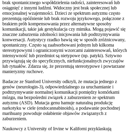
brak spontanicznego współdzielenia radości, zainteresowań lub
osiągnięć z innymi ludźmi. Widoczny jest brak społecznej lub
emocjonalnej wzajemności. Dzieci ze spektrum autyzmu często
prezentują opóźnienie lub brak rozwoju językowego, połączone z
brakiem prób kompensowania przez alternatywne sposoby
komunikacji, takie jak gestykulacja czy mimika. Mogą pojawić się
znaczne zaburzenia zdolności inicjowania lub podtrzymywania
konwersacji. Autystycy rzadko bawią się w sposób zróżnicowany,
spontaniczny. Często są zaabsorbowani jednym lub kilkoma
stereotypowymi i ograniczonymi wzorcami zainteresowań, których
intensywność lub przedmiot są nietypowe (np. patyki). Sztywno
przywiązują się do specyficznych, niefunkcjonalnych zwyczajów
lub rytuałów. Zdarza się, że prezentują stereotypowe i powtarzane
manieryzmy ruchowe.
Badacze ze Stanford University odkryli, że mutacja jednego z
genów (neurologin-3), odpowiedzialnego za uruchamianie i
podtrzymywanie normalnej komunikacji pomiędzy komórkami
mózgu, ma bezpośredni związek z zaburzeniem ze spektrum
autyzmu (ASD). Mutacja genu hamuje naturalną produkcję
narkotyku w ciele (endocannabinoids), a podawanie pochodnej
marihuany powoduje osłabienie objawów związanych z
zaburzeniem.
Naukowcy z University of Irvine w Kaliforni przyklaskują