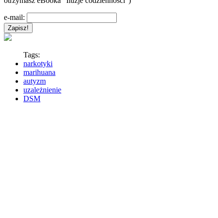
otrzymasz eBooka "Iluzje codzienności")
e-mail:
Tags:
narkotyki
marihuana
autyzm
uzależnienie
DSM