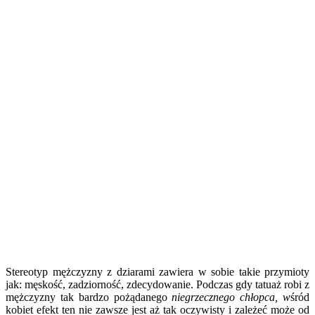
Stereotyp mężczyzny z dziarami zawiera w sobie takie przymioty
jak: męskość, zadziorność, zdecydowanie. Podczas gdy tatuaż robi z
mężczyzny tak bardzo pożądanego
niegrzecznego chłopca,
w
śród
kobiet efekt ten nie zawsze jest aż tak oczywisty i zależeć może od