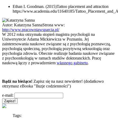
Ethan I. Goodman. (2015)Tattoo placement and attraction
https://www.academia.edu/11640185/Tattoo_Placement_and_At
Autor:
Katarzyna Sanna
Strona www:
http://www.pracowniawsparcia.pl/
W 2012 roku otrzymała stopień magistra psychologii na
Uniwersytecie Adama Mickiewicza w Poznaniu. Jej
zainteresowania naukowe związane są z psychologią poznawczą,
psychologią społeczną, psychologią pozytywną seksuologią oraz
psychologia zdrowia. Obecnie realizuje badania naukowe związane
z psychoonkologią w ramach studiów doktoranckich. Pracę
naukową łączy z prowadzeniem
własnego gabinetu
.
Bądź na bieżąco!
Zapisz się na nasz newsletter! (dodatkowo
otrzymasz eBooka "Iluzje codzienności")
e-mail:
Tags: