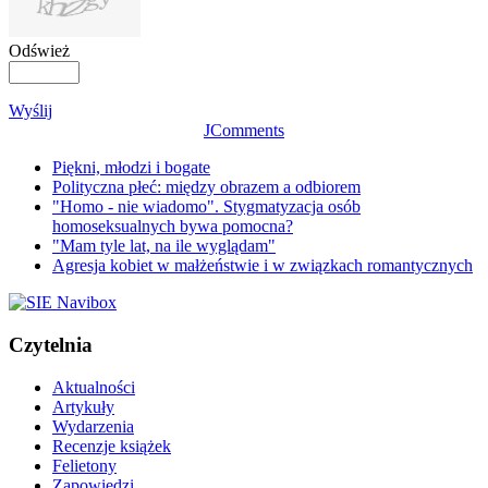
Odśwież
Wyślij
JComments
Piękni, młodzi i bogate
Polityczna płeć: między obrazem a odbiorem
"Homo - nie wiadomo". Stygmatyzacja osób
homoseksualnych bywa pomocna?
"Mam tyle lat, na ile wyglądam"
Agresja kobiet w małżeństwie i w związkach romantycznych
Czytelnia
Aktualności
Artykuły
Wydarzenia
Recenzje książek
Felietony
Zapowiedzi