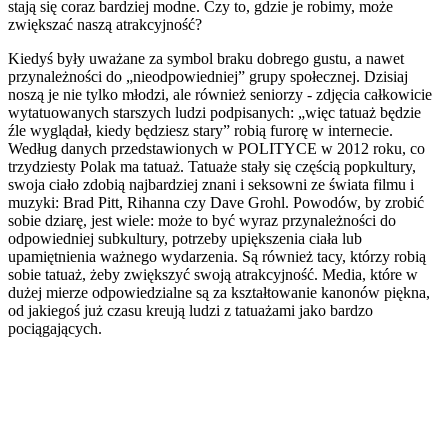
stają się coraz bardziej modne. Czy to, gdzie je robimy, może
zwiększać naszą atrakcyjność?
Kiedyś były uważane za symbol braku dobrego gustu, a nawet
przynależności do „nieodpowiedniej” grupy społecznej. Dzisiaj
noszą je nie tylko młodzi, ale również seniorzy - zdjęcia całkowicie
wytatuowanych starszych ludzi podpisanych: „więc tatuaż będzie
źle wyglądał, kiedy będziesz stary” robią furorę w internecie.
Według danych przedstawionych w POLITYCE w 2012 roku, co
trzydziesty Polak ma tatuaż. Tatuaże stały się częścią popkultury,
swoja ciało zdobią najbardziej znani i seksowni ze świata filmu i
muzyki: Brad Pitt, Rihanna czy Dave Grohl. Powodów, by zrobić
sobie dziarę, jest wiele: może to być wyraz przynależności do
odpowiedniej subkultury, potrzeby upiększenia ciała lub
upamiętnienia ważnego wydarzenia. Są również tacy, którzy robią
sobie tatuaż, żeby zwiększyć swoją atrakcyjność. Media, które w
dużej mierze odpowiedzialne są za kształtowanie kanonów piękna,
od jakiegoś już czasu kreują ludzi z tatuażami jako bardzo
pociągających.