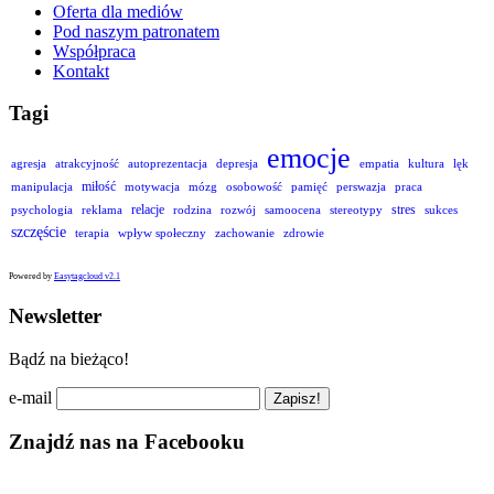
Oferta dla mediów
Pod naszym patronatem
Współpraca
Kontakt
Tagi
emocje
agresja
atrakcyjność
autoprezentacja
depresja
empatia
kultura
lęk
miłość
manipulacja
motywacja
mózg
osobowość
pamięć
perswazja
praca
relacje
stres
psychologia
reklama
rodzina
rozwój
samoocena
stereotypy
sukces
szczęście
terapia
wpływ społeczny
zachowanie
zdrowie
Powered by
Easytagcloud v2.1
Newsletter
Bądź na bieżąco!
e-mail
Znajdź nas na Facebooku