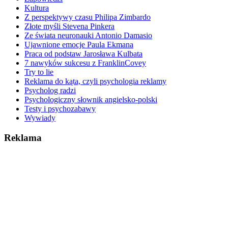
Kultura
Z perspektywy czasu Philipa Zimbardo
Złote myśli Stevena Pinkera
Ze świata neuronauki Antonio Damasio
Ujawnione emocje Paula Ekmana
Praca od podstaw Jarosława Kulbata
7 nawyków sukcesu z FranklinCovey
Try to lie
Reklama do kąta, czyli psychologia reklamy
Psycholog radzi
Psychologiczny słownik angielsko-polski
Testy i psychozabawy
Wywiady
Reklama