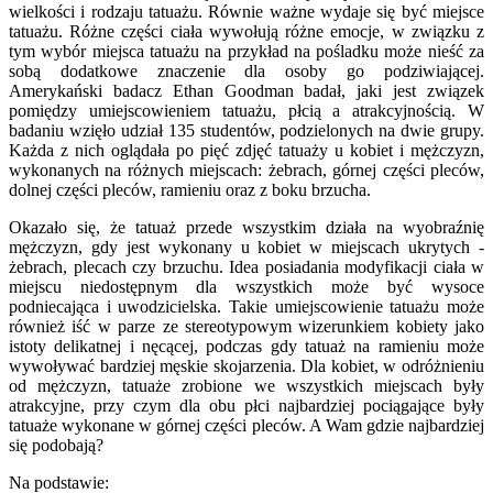
wielkości i rodzaju tatuażu. Równie ważne wydaje się być miejsce
tatuażu. Różne części ciała wywołują różne emocje, w związku z
tym wybór miejsca tatuażu na przykład na pośladku może nieść za
sobą dodatkowe znaczenie dla osoby go podziwiającej.
Amerykański badacz Ethan Goodman badał, jaki jest związek
pomiędzy umiejscowieniem tatuażu, płcią a atrakcyjnością. W
badaniu wzięło udział 135 studentów, podzielonych na dwie grupy.
Każda z nich oglądała po pięć zdjęć tatuaży u kobiet i mężczyzn,
wykonanych na różnych miejscach: żebrach, górnej części pleców,
dolnej części pleców, ramieniu oraz z boku brzucha.
Okazało się, że tatuaż przede wszystkim działa na wyobraźnię
mężczyzn, gdy jest wykonany u kobiet w miejscach ukrytych -
żebrach, plecach czy brzuchu. Idea posiadania modyfikacji ciała w
miejscu niedostępnym dla wszystkich może być wysoce
podniecająca i uwodzicielska. Takie umiejscowienie tatuażu może
również iść w parze ze stereotypowym wizerunkiem kobiety jako
istoty delikatnej i nęcącej, podczas gdy tatuaż na ramieniu może
wywoływać bardziej męskie skojarzenia. Dla kobiet, w odróżnieniu
od mężczyzn, tatuaże zrobione we wszystkich miejscach były
atrakcyjne, przy czym dla obu płci najbardziej pociągające były
tatuaże wykonane w górnej części pleców. A Wam gdzie najbardziej
się podobają?
Na podstawie: