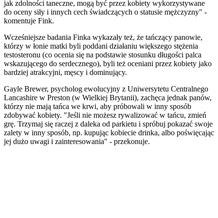
jak zdolności taneczne, mogą być przez kobiety wykorzystywane
do oceny siły i innych cech świadczących o statusie mężczyzny" -
komentuje Fink.
Wcześniejsze badania Finka wykazały też, że tańczący panowie,
którzy w łonie matki byli poddani działaniu większego stężenia
testosteronu (co ocenia się na podstawie stosunku długości palca
wskazującego do serdecznego), byli też oceniani przez kobiety jako
bardziej atrakcyjni, męscy i dominujący.
Gayle Brewer, psycholog ewolucyjny z Uniwersytetu Centralnego
Lancashire w Preston (w Wielkiej Brytanii), zachęca jednak panów,
którzy nie mają tańca we krwi, aby próbowali w inny sposób
zdobywać kobiety. "Jeśli nie możesz rywalizować w tańcu, zmień
grę. Trzymaj się raczej z daleka od parkietu i spróbuj pokazać swoje
zalety w inny sposób, np. kupując kobiecie drinka, albo poświęcając
jej dużo uwagi i zainteresowania" - przekonuje.