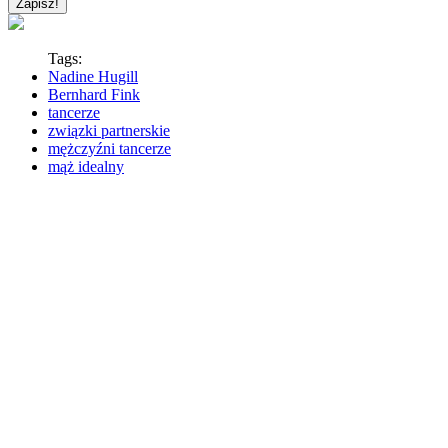
Tags:
Nadine Hugill
Bernhard Fink
tancerze
związki partnerskie
mężczyźni tancerze
mąż idealny