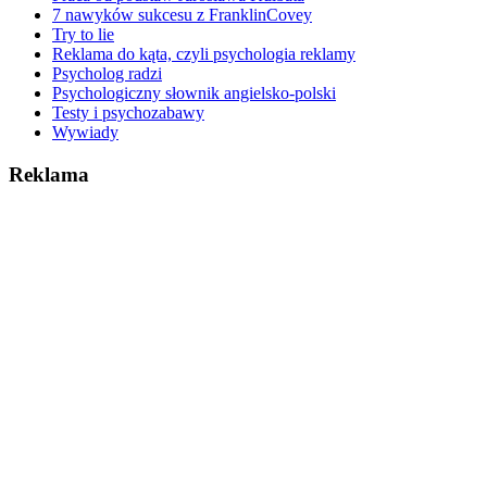
7 nawyków sukcesu z FranklinCovey
Try to lie
Reklama do kąta, czyli psychologia reklamy
Psycholog radzi
Psychologiczny słownik angielsko-polski
Testy i psychozabawy
Wywiady
Reklama