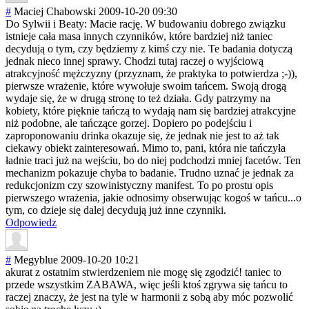
#
Maciej Chabowski
2009-10-20 09:30
Do Sylwii i Beaty: Macie rację. W budowaniu dobrego związku
istnieje cała masa innych czynników, które bardziej niż taniec
decydują o tym, czy będziemy z kimś czy nie. Te badania dotyczą
jednak nieco innej sprawy. Chodzi tutaj raczej o wyjściową
atrakcyjność mężczyzny (przyznam, że praktyka to potwierdza ;-)),
pierwsze wrażenie, które wywołuje swoim tańcem. Swoją drogą
wydaje się, że w drugą stronę to też działa. Gdy patrzymy na
kobiety, które pięknie tańczą to wydają nam się bardziej atrakcyjne
niż podobne, ale tańczące gorzej. Dopiero po podejściu i
zaproponowaniu drinka okazuje się, że jednak nie jest to aż tak
ciekawy obiekt zainteresowań. Mimo to, pani, która nie tańczyła
ładnie traci już na wejściu, bo do niej podchodzi mniej facetów. Ten
mechanizm pokazuje chyba to badanie. Trudno uznać je jednak za
redukcjonizm czy szowinistyczny manifest. To po prostu opis
pierwszego wrażenia, jakie odnosimy obserwując kogoś w tańcu...o
tym, co dzieje się dalej decydują już inne czynniki.
Odpowiedz
#
Megyblue
2009-10-20 10:21
akurat z ostatnim stwierdzeniem nie mogę się zgodzić! taniec to
przede wszystkim ZABAWA, więc jeśli ktoś zgrywa się tańcu to
raczej znaczy, że jest na tyle w harmonii z sobą aby móc pozwolić