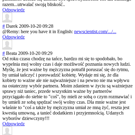
razem...utrwala
ć swoją bliskość..
Odpowiedz
#
Darek
2009-10-20 09:28
@Remy: here you have it in English:
newscientist.com/.../...
Odpowiedz
#
Beata
2009-10-20 09:29
Od roku czasu chodzę na tańce, bardzo mi się to spodobało, bo
wypelnia moj wolny czas i daje możliwość poznania nowych ludzi.
Myślę, że jest ważne by mężczyzna potrafił poruszać się do rytmu,
by umiał tańczyć i porowadzić kobietę. Wydaje mi się, że dla
kobiety to ważne ale nie najważniejsze i na pewno nie ma wpływu
na ostateczny wybór partnera. Moim zdaniem w życiu są ważniejsze
sprawy niż taniec, przede wszystkim ważne by partnerów
przyciągało do siebie to "coś", by mieli ze sobą o czym rozmawiać i
by umieli ze sobą spędzać swój wolny czas. Dla mnie ważne jest
właśnie to "coś a także by mężczyzna umiał ze mną żyć, reszta jest
kwestią umowną, a tanieć dodatkiem i przyjemnością. Udanych
wyborów dziewczyny!!!
Odpowiedz