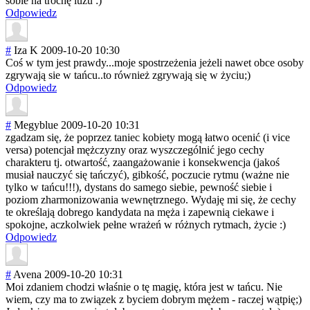
sobie na trochę luzu :)
Odpowiedz
#
Iza K
2009-10-20 10:30
Coś w tym jest prawdy...moje spostrzeżenia jeżeli nawet obce osoby
zgrywają sie w tańcu..to również zgrywają się w życiu;)
Odpowiedz
#
Megyblue
2009-10-20 10:31
zgadzam się, że poprzez taniec kobiety mogą łatwo ocenić (i vice
versa) potencjał mężczyzny oraz wyszczególnić jego cechy
charakteru tj. otwartość, zaangażowanie i konsekwencja (jakoś
musiał nauczyć się tańczyć), gibkość, poczucie rytmu (ważne nie
tylko w tańcu!!!), dystans do samego siebie, pewność siebie i
poziom zharmonizowania wewnętrznego. Wydaję mi się, że cechy
te określają dobrego kandydata na męża i zapewnią ciekawe i
spokojne, aczkolwiek pełne wrażeń w różnych rytmach, życie :)
Odpowiedz
#
Avena
2009-10-20 10:31
Moi zdaniem chodzi właśnie o tę magię, która jest w tańcu. Nie
wiem, czy ma to związek z byciem dobrym mężem - raczej wątpię;)