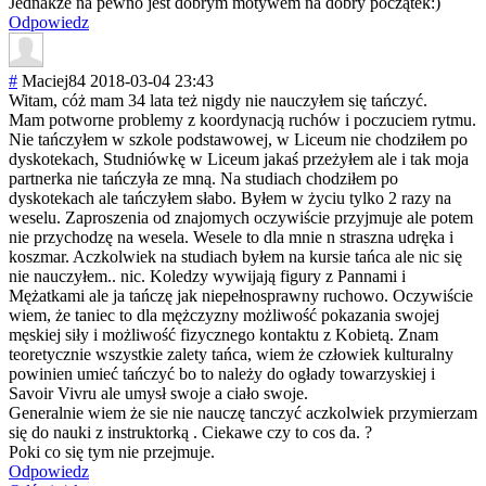
Jednakże na pewno jest dobrym motywem na dobry początek:)
Odpowiedz
#
Maciej84
2018-03-04 23:43
Witam, cóż mam 34 lata też nigdy nie nauczyłem się tańczyć.
Mam potworne problemy z koordynacją ruchów i poczuciem rytmu.
Nie tańczyłem w szkole podstawowej, w Liceum nie chodziłem po
dyskotekach, Studniówkę w Liceum jakaś przeżyłem ale i tak moja
partnerka nie tańczyła ze mną. Na studiach chodziłem po
dyskotekach ale tańczyłem słabo. Byłem w życiu tylko 2 razy na
weselu. Zaproszenia od znajomych oczywiście przyjmuje ale potem
nie przychodzę na wesela. Wesele to dla mnie n straszna udręka i
koszmar. Aczkolwiek na studiach byłem na kursie tańca ale nic się
nie nauczyłem.. nic. Koledzy wywijają figury z Pannami i
Mężatkami ale ja tańczę jak niepełnosprawny ruchowo. Oczywiście
wiem, że taniec to dla mężczyzny możliwość pokazania swojej
męskiej siły i możliwość fizycznego kontaktu z Kobietą. Znam
teoretycznie wszystkie zalety tańca, wiem że człowiek kulturalny
powinien umieć tańczyć bo to należy do ogłady towarzyskiej i
Savoir Vivru ale umysł swoje a ciało swoje.
Generalnie wiem że sie nie nauczę tanczyć aczkolwiek przymierzam
się do nauki z instruktorką . Ciekawe czy to cos da. ?
Poki co się tym nie przejmuje.
Odpowiedz