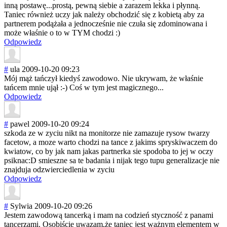
inną postawę...prost
ą, pewną siebie a zarazem lekka i płynną.
Taniec również uczy jak należy obchodzić się z kobietą aby za
partnerem podążała a jednocześnie nie czuła się zdominowana i
może właśnie o to w TYM chodzi :)
Odpowiedz
#
ula
2009-10-20 09:23
Mój mąż tańczył kiedyś zawodowo. Nie ukrywam, że właśnie
tańcem mnie ujął :-) Coś w tym jest magicznego...
Odpowiedz
#
pawel
2009-10-20 09:24
szkoda ze w zyciu nikt na monitorze nie zamazuje rysow twarzy
facetow, a moze warto chodzi na tance z jakims spryskiwaczem do
kwiatow, co by jak nam jakas partnerka sie spodoba to jej w oczy
psiknac:D smieszne sa te badania i nijak tego tupu generalizacje nie
znajduja odzwierciedleni
a w zyciu
Odpowiedz
#
Sylwia
2009-10-20 09:26
Jestem zawodową tancerką i mam na codzień styczność z panami
tancerzami. Osobiście uwazam,że taniec jest ważnym elementem w