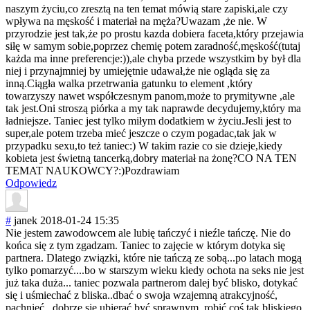
naszym życiu,co zresztą na ten temat mówią stare zapiski,ale czy
wpływa na męskość i materiał na męża?Uwazam ,że nie. W
przyrodzie jest tak,że po prostu kazda dobiera faceta,który przejawia
siłę w samym sobie,poprzez chemię potem zaradność,męsko
ść(tutaj
każda ma inne preferencje:)),
ale chyba przede wszystkim by był dla
niej i przynajmniej by umiejętnie udawał,że nie ogląda się za
inną.Ciągła walka przetrwania gatunku to element ,który
towarzyszy nawet współczesnym panom,może to prymitywne ,ale
tak jest.Oni stroszą piórka a my tak naprawde decydujemy,któr
y ma
ładniejsze. Taniec jest tylko miłym dodatkiem w życiu.Jesli jest to
super,ale potem trzeba mieć jeszcze o czym pogadac,tak jak w
przypadku sexu,to też taniec:) W takim razie co sie dzieje,kiedy
kobieta jest świetną tancerką,dobry materiał na żonę?CO NA TEN
TEMAT NAUKOWCY?:)Pozd
rawiam
Odpowiedz
#
janek
2018-01-24 15:35
Nie jestem zawodowcem ale lubię tańczyć i nieźle tańczę. Nie do
końca się z tym zgadzam. Taniec to zajęcie w którym dotyka się
partnera. Dlatego związki, które nie tańczą ze sobą...po latach mogą
tylko pomarzyć....bo w starszym wieku kiedy ochota na seks nie jest
już taka duża... taniec pozwala partnerom dalej być blisko, dotykać
się i uśmiechać z bliska..dbać o swoja wzajemną atrakcyjność,
pachnieć.. dobrze się ubierać być sprawnym..robić coś tak bliskiego