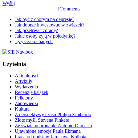
Wyślij
JComments
Jak być z chorym na depresję?
Jak dobrze inwestować w związek?
Jak przetrwać zdradę?
Jakie osoby żyją w pojedynkę?
Język zakochanych
Czytelnia
Aktualności
Artykuły
Wydarzenia
Recenzje książek
Felietony
Zapowiedzi
Kultura
Z perspektywy czasu Philipa Zimbardo
Złote myśli Stevena Pinkera
Ze świata neuronauki Antonio Damasio
Ujawnione emocje Paula Ekmana
Praca od podstaw Jarosława Kulbata