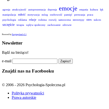
emocje
agresja
atrakcyjność
autoprezentacja
depresja
empatia
kultura
lęk
miłość
manipulacja
motywacja
mózg
osobowość
pamięć
perswazja
praca
relacje
stres
psychologia
reklama
rodzina
rozwój
samoocena
stereotypy
sukces
szczęście
terapia
wpływ społeczny
zachowanie
zdrowie
Powered by
Easytagcloud v2.1
Newsletter
Bądź na bieżąco!
e-mail
Znajdź nas na Facebooku
© 2006 - 2026 Psychologia-Spoleczna.pl
Polityka prywatności
Prawa autorskie