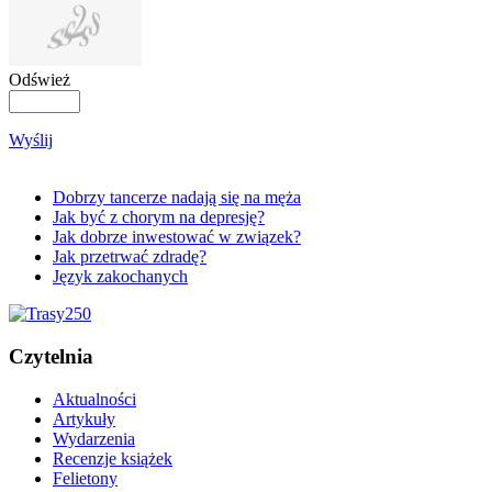
Odśwież
Wyślij
Dobrzy tancerze nadają się na męża
Jak być z chorym na depresję?
Jak dobrze inwestować w związek?
Jak przetrwać zdradę?
Język zakochanych
Czytelnia
Aktualności
Artykuły
Wydarzenia
Recenzje książek
Felietony