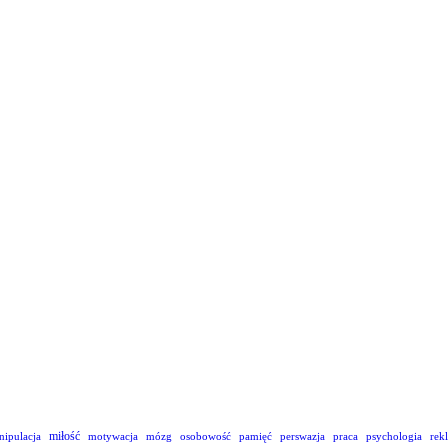
miłość
nipulacja
motywacja
mózg
osobowość
pamięć
perswazja
praca
psychologia
rek