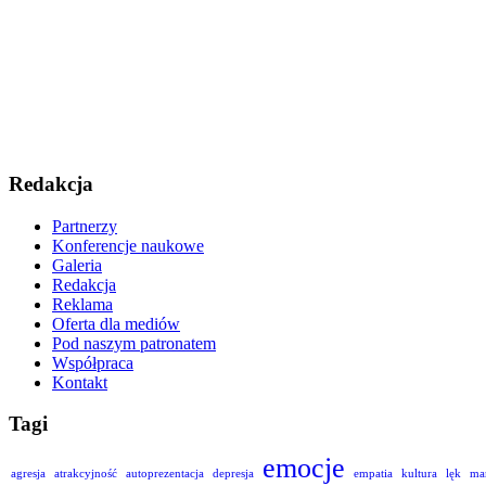
Redakcja
Partnerzy
Konferencje naukowe
Galeria
Redakcja
Reklama
Oferta dla mediów
Pod naszym patronatem
Współpraca
Kontakt
Tagi
emocje
agresja
atrakcyjność
autoprezentacja
depresja
empatia
kultura
lęk
ma