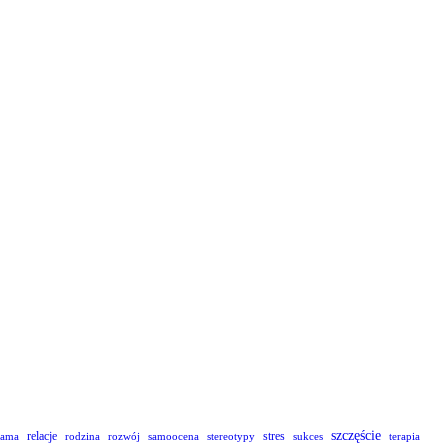
szczęście
relacje
stres
lama
rodzina
rozwój
samoocena
stereotypy
sukces
terapia