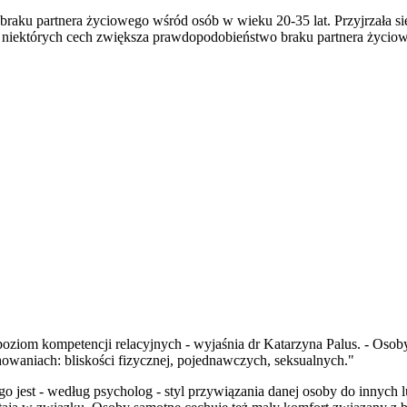
ku partnera życiowego wśród osób w wieku 20-35 lat. Przyjrzała się os
ść niektórych cech zwiększa prawdopodobieństwo braku partnera życio
ziom kompetencji relacyjnych - wyjaśnia dr Katarzyna Palus. - Osob
howaniach: bliskości fizycznej, pojednawczych, seksualnych."
 jest - według psycholog - styl przywiązania danej osoby do innych l