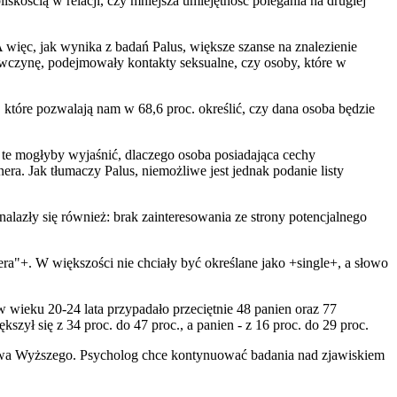
skością w relacji, czy mniejsza umiejętność polegania na drugiej
 więc, jak wynika z badań Palus, większe szanse na znalezienie
iewczynę, podejmowały kontakty seksualne, czy osoby, które w
 które pozwalają nam w 68,6 proc. określić, czy dana osoba będzie
i te mogłyby wyjaśnić, dlaczego osoba posiadająca cechy
a. Jak tłumaczy Palus, niemożliwe jest jednak podanie listy
alazły się również: brak zainteresowania ze strony potencjalnego
ra"+. W większości nie chciały być określane jako +single+, a słowo
 wieku 20-24 lata przypadało przeciętnie 48 panien oraz 77
zył się z 34 proc. do 47 proc., a panien - z 16 proc. do 29 proc.
ictwa Wyższego. Psycholog chce kontynuować badania nad zjawiskiem