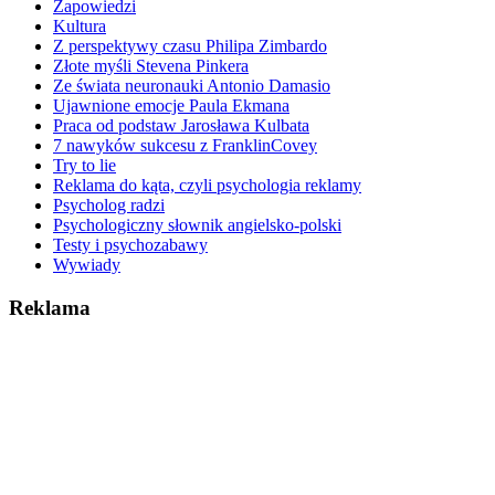
Zapowiedzi
Kultura
Z perspektywy czasu Philipa Zimbardo
Złote myśli Stevena Pinkera
Ze świata neuronauki Antonio Damasio
Ujawnione emocje Paula Ekmana
Praca od podstaw Jarosława Kulbata
7 nawyków sukcesu z FranklinCovey
Try to lie
Reklama do kąta, czyli psychologia reklamy
Psycholog radzi
Psychologiczny słownik angielsko-polski
Testy i psychozabawy
Wywiady
Reklama