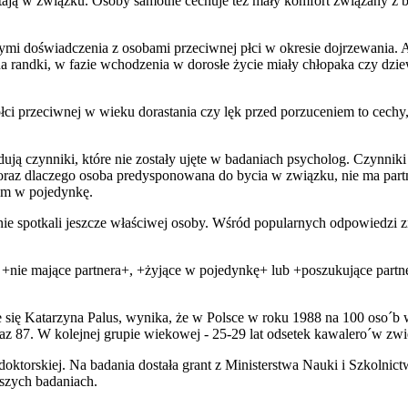
tają w związku. Osoby samotne cechuje też mały komfort związany z bli
ymi doświadczenia z osobami przeciwnej płci w okresie dojrzewania. A
na randki, w fazie wchodzenia w dorosłe życie miały chłopaka czy dz
.
ci przeciwnej w wieku dorastania czy lęk przed porzuceniem to cechy,
ują czynniki, które nie zostały ujęte w badaniach psycholog. Czynnik
oraz dlaczego osoba predysponowana do bycia w związku, nie ma partner
em w pojedynkę.
 nie spotkali jeszcze właściwej osoby. Wśród popularnych odpowiedzi zn
 +nie mające partnera+, +żyjące w pojedynkę+ lub +poszukujące partne
się Katarzyna Palus, wynika, że w Polsce w roku 1988 na 100 oso´b w
 87. W kolejnej grupie wiekowej - 25-29 lat odsetek kawalero´w zwięks
oktorskiej. Na badania dostała grant z Ministerstwa Nauki i Szkoln
jszych badaniach.