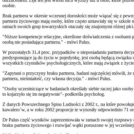
odrzuceniem. Lęk ten jest wśród nich wyższy niż u osób, które pozos
osobie.
Brak partnera w okresie wczesnej dorosłości może wiązać się z pewn
partnera życiowego mają osoby, które często umawiały się w szkole 
ramach swoich grup towarzyskich otaczały się znajomymi różnej płci
"Niższe kompetencje relacyjne, określone doświadczenia z osobami pł
osobą nie posiadająca partnera." - mówi Palus.
W pozostałych 31,4 proc. przypadków o nieposiadaniu partnera decyd
predysponujące ją do życia w pojedynkę, jest osobą będącą związku 
wszystkich czynników psychologicznych, które mają związek z życi
"Zapytani o przyczyny braku partnera, badani najczęściej mówili, że
partnera, nieśmiałość, czy własna decyzja." - mówi Palus.
"Osoby uczestniczące w badaniach określały siebie raczej jako osoby
to kojarzyło się im negatywnie"- podkreśla psycholog.
Z danych Powszechnego Spisu Ludności z 2002 r., na które powołuje 
kawalero´w, a w roku 2002 proporcje te wynosiły odpowiednio 71 oraz
Dr Palus część wyników zaprezentowała w ramach swojej rozprawy d
braku partnera życiowego i rozwijać wątki poruszone w jej wcześnie