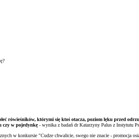
kę?
płeć rówieśników, którymi się ktoś otacza, poziom lęku przed odr
ku czy w pojedynkę
- wynika z badań dr Katarzyny Palus z Instytutu 
znych w konkursie "Cudze chwalicie, swego nie znacie - promocja osią