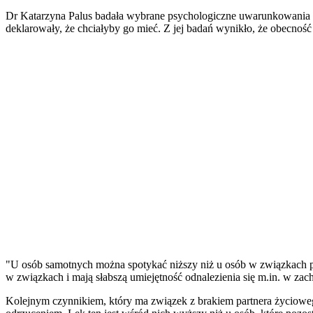
Dr Katarzyna Palus badała wybrane psychologiczne uwarunkowania bra
deklarowały, że chciałyby go mieć. Z jej badań wynikło, że obecno
"U osób samotnych można spotykać niższy niż u osób w związkach po
w związkach i mają słabszą umiejętność odnalezienia się m.in. w zac
Kolejnym czynnikiem, który ma związek z brakiem partnera życiowego