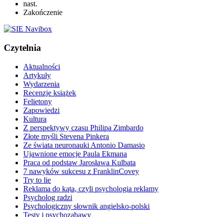
nast.
Zakończenie
Czytelnia
Aktualności
Artykuły
Wydarzenia
Recenzje książek
Felietony
Zapowiedzi
Kultura
Z perspektywy czasu Philipa Zimbardo
Złote myśli Stevena Pinkera
Ze świata neuronauki Antonio Damasio
Ujawnione emocje Paula Ekmana
Praca od podstaw Jarosława Kulbata
7 nawyków sukcesu z FranklinCovey
Try to lie
Reklama do kąta, czyli psychologia reklamy
Psycholog radzi
Psychologiczny słownik angielsko-polski
Testy i psychozabawy