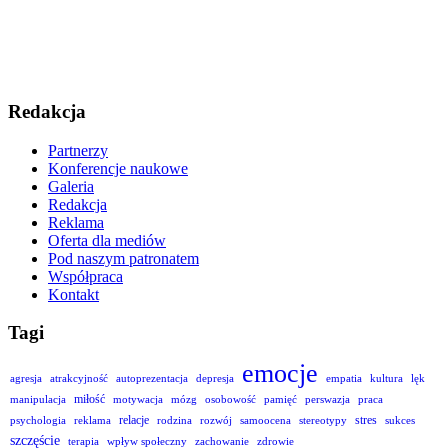
Redakcja
Partnerzy
Konferencje naukowe
Galeria
Redakcja
Reklama
Oferta dla mediów
Pod naszym patronatem
Współpraca
Kontakt
Tagi
emocje
agresja
atrakcyjność
autoprezentacja
depresja
empatia
kultura
lęk
miłość
manipulacja
motywacja
mózg
osobowość
pamięć
perswazja
praca
relacje
stres
psychologia
reklama
rodzina
rozwój
samoocena
stereotypy
sukces
szczęście
terapia
wpływ społeczny
zachowanie
zdrowie