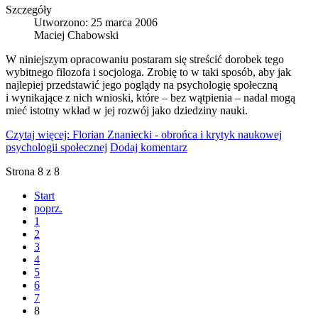
Szczegóły
Utworzono: 25 marca 2006
Maciej Chabowski
W niniejszym opracowaniu postaram się streścić dorobek tego
wybitnego filozofa i socjologa. Zrobię to w taki sposób, aby jak
najlepiej przedstawić jego poglądy na psychologię społeczną
i wynikające z nich wnioski, które – bez wątpienia – nadal mogą
mieć istotny wkład w jej rozwój jako dziedziny nauki.
Czytaj więcej: Florian Znaniecki - obrońca i krytyk naukowej
psychologii społecznej
Dodaj komentarz
Strona 8 z 8
Start
poprz.
1
2
3
4
5
6
7
8