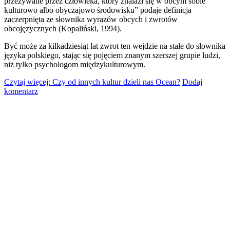
przeżywane przez człowieka, który znalazł się w obcym sobie
kulturowo albo obyczajowo środowisku” podaje definicja
zaczerpnięta ze słownika wyrazów obcych i zwrotów
obcojęzycznych (Kopaliński, 1994).
Być może za kilkadziesiąt lat zwrot ten wejdzie na stałe do słownika
języka polskiego, stając się pojęciem znanym szerszej grupie ludzi,
niż tylko psychologom międzykulturowym.
Czytaj więcej: Czy od innych kultur dzieli nas Ocean?
Dodaj
komentarz