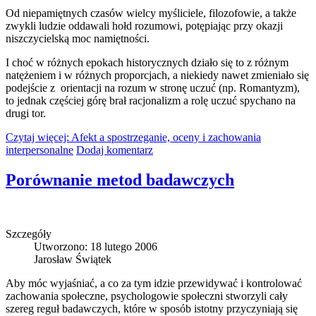
Od niepamiętnych czasów wielcy myśliciele, filozofowie, a także
zwykli ludzie oddawali hołd rozumowi, potępiając przy okazji
niszczycielską moc namiętności.
I choć w różnych epokach historycznych działo się to z różnym
natężeniem i w różnych proporcjach, a niekiedy nawet zmieniało się
podejście z orientacji na rozum w stronę uczuć (np. Romantyzm),
to jednak częściej górę brał racjonalizm a rolę uczuć spychano na
drugi tor.
Czytaj więcej: Afekt a spostrzeganie, oceny i zachowania
interpersonalne
Dodaj komentarz
Porównanie metod badawczych
Szczegóły
Utworzono: 18 lutego 2006
Jarosław Świątek
Aby móc wyjaśniać, a co za tym idzie przewidywać i kontrolować
zachowania społeczne, psychologowie społeczni stworzyli cały
szereg reguł badawczych, które w sposób istotny przyczyniają się