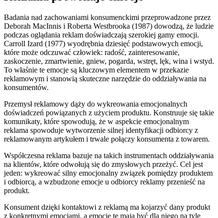
Badania nad zachowaniami konsumenckimi przeprowadzone przez
Deborah MacInnis i Roberta Westbrooka (1987) dowodzą, że ludzie
podczas oglądania reklam doświadczają szerokiej gamy emocji.
Carroll Izard (1977) wyodrębnia dziesięć podstawowych emocji,
które może odczuwać człowiek: radość, zainteresowanie,
zaskoczenie, zmartwienie, gniew, pogarda, wstręt, lęk, wina i wstyd.
To właśnie te emocje są kluczowym elementem w przekazie
reklamowym i stanowią skuteczne narzędzie do oddziaływania na
konsumentów.
Przemysł reklamowy dąży do wykreowania emocjonalnych
doświadczeń powiązanych z użyciem produktu. Konstruuje się takie
komunikaty, które spowodują, że w aspekcie emocjonalnym
reklama spowoduje wytworzenie silnej identyfikacji odbiorcy z
reklamowanym artykułem i trwale połączy konsumenta z towarem.
Współczesna reklama bazuje na takich instrumentach oddziaływania
na klientów, które odwołują się do zmysłowych przeżyć. Cel jest
jeden: wykreować silny emocjonalny związek pomiędzy produktem
i odbiorcą, a wzbudzone emocje u odbiorcy reklamy przenieść na
produkt.
Konsument dzięki kontaktowi z reklamą ma kojarzyć dany produkt
z konkretnymi emocjami, a emocje te mają być dla niego na tyle