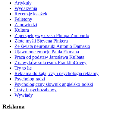
Artykuły
Wydarzenia
Recenzje książek
Felietony
Zapowiedzi
Kultura
Z perspektywy czasu Philipa Zimbardo
Złote myśli Stevena Pinkera
Ze świata neuronauki Antonio Damasio
Ujawnione emocje Paula Ekmana
Praca od podstaw Jarosława Kulbata
7 nawyków sukcesu z FranklinCovey
Try to lie
Reklama do kąta, czyli psychologia reklamy
Psycholog radzi
Psychologiczny słownik angielsko-polski
Testy i psychozabawy
Wywiady
Reklama