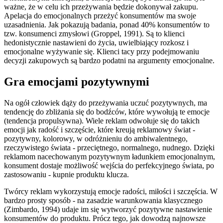
ważne, że w celu ich przeżywania będzie dokonywał zakupu.
Apelacja do emocjonalnych przeżyć konsumentów ma swoje
uzasadnienia. Jak pokazują badania, ponad 40% konsumentów to
tzw. konsumenci zmysłowi (Groppel, 1991). Są to klienci
hedonistycznie nastawieni do życia, uwielbiający rozkosz i
emocjonalne wyżywanie się. Klienci tacy przy podejmowaniu
decyzji zakupowych są bardzo podatni na argumenty emocjonalne.
Gra emocjami pozytywnymi
Na ogół człowiek dąży do przeżywania uczuć pozytywnych, ma
tendencję do zbliżania się do bodźców, które wywołują te emocje
(tendencja propulsywna). Wiele reklam odwołuje się do takich
emocji jak radość i szczęście, które kreują reklamowy świat -
pozytywny, kolorowy, w odróżnieniu do ambiwalentnego,
rzeczywistego świata - przeciętnego, normalnego, nudnego. Dzięki
reklamom nacechowanym pozytywnym ładunkiem emocjonalnym,
konsument dostaje możliwość wejścia do perfekcyjnego świata, po
zastosowaniu - kupnie produktu klucza.
Twórcy reklam wykorzystują emocje radości, miłości i szczęścia. W
bardzo prosty sposób - na zasadzie warunkowania klasycznego
(Zimbardo, 1994) udaje im się wytworzyć pozytywne nastawienie
konsumentów do produktu. Prócz tego, jak dowodzą najnowsze