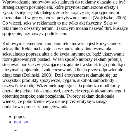
Wprowadzanie motywów seksualnych do reklamy okazało się być
strategicznym posunięciem, które przynosi zamierzone efekty i
zyski. Dzieje się tak dlatego, że seks kojarzy się z przyjemnymi
doznaniami i w grę wchodzą pozytywne emocje (Wojciszke, 2005).
Co więcej, seks w reklamach to nie tylko akt fizyczny. Seks w
reklamie to obszerny termin. Takowym można nazwać flirt, kuszące
spojrzenie, rozmowę z podtekstem.
Kultowym elementem kampanii reklamowych jest korzystanie z
seksapilu. Reklama bazuje na wzbudzaniu zainteresowania
seksualnego poprzez aluzje do życia intymnego, bądź ukazywanie
roznegliżowanych postaci. W ten sposób autorzy reklam próbują
stosować bodźce zwiększające pożądanie i wskutek tego potrafiące
utrzymać spojrzenie, i zainteresowanie klienta przez odpowiednio
długi czas (Doliński, 2003). Dziś erotyzmem reklamuje się już
wszystko: produkty spożywcze, cygara, alkohol, samochody i
oczywiście modę. Wizerunek nagiego ciała pobudza u odbiorcy
doznanie piękna i doskonałości, przeżycie czegoś niesamowitego i
obietnicę zaspokojenia pożądania. Twórcy reklam doskonale
wiedzą, że pobudzenie wywołane przez erotykę wzmaga
dodatkowo proces zapamiętywania.
poprz.
nast. »»