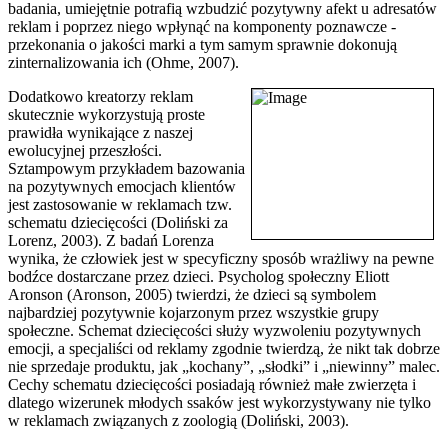
badania, umiejętnie potrafią wzbudzić pozytywny afekt u adresatów
reklam i poprzez niego wpłynąć na komponenty poznawcze -
przekonania o jakości marki a tym samym sprawnie dokonują
zinternalizowania ich (Ohme, 2007).
Dodatkowo kreatorzy reklam
skutecznie wykorzystują proste
prawidła wynikające z naszej
ewolucyjnej przeszłości.
Sztampowym przykładem bazowania
na pozytywnych emocjach klientów
jest zastosowanie w reklamach tzw.
schematu dziecięcości (Doliński za
Lorenz, 2003). Z badań Lorenza
wynika, że człowiek jest w specyficzny sposób wrażliwy na pewne
bodźce dostarczane przez dzieci. Psycholog społeczny Eliott
Aronson (Aronson, 2005) twierdzi, że dzieci są symbolem
najbardziej pozytywnie kojarzonym przez wszystkie grupy
społeczne. Schemat dziecięcości służy wyzwoleniu pozytywnych
emocji, a specjaliści od reklamy zgodnie twierdzą, że nikt tak dobrze
nie sprzedaje produktu, jak „kochany”, „słodki” i „niewinny” malec.
Cechy schematu dziecięcości posiadają również małe zwierzęta i
dlatego wizerunek młodych ssaków jest wykorzystywany nie tylko
w reklamach związanych z zoologią (Doliński, 2003).