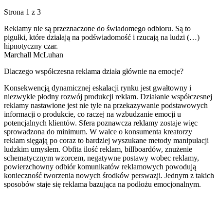
Strona 1 z 3
Reklamy nie są przeznaczone do świadomego odbioru. Są to
pigułki, które działają na podświadomość i rzucają na ludzi (…)
hipnotyczny czar.
Marchall McLuhan
Dlaczego współczesna reklama działa głównie na emocje?
Konsekwencją dynamicznej eskalacji rynku jest gwałtowny i
niezwykle płodny rozwój produkcji reklam. Działanie współczesnej
reklamy nastawione jest nie tyle na przekazywanie podstawowych
informacji o produkcie, co raczej na wzbudzanie emocji u
potencjalnych klientów. Sfera poznawcza reklamy zostaje więc
sprowadzona do minimum. W walce o konsumenta kreatorzy
reklam sięgają po coraz to bardziej wyszukane metody manipulacji
ludzkim umysłem. Obfita ilość reklam, billboardów, znużenie
schematycznym wzorcem, negatywne postawy wobec reklamy,
powierzchowny odbiór komunikatów reklamowych powodują
konieczność tworzenia nowych środków perswazji. Jednym z takich
sposobów staje się reklama bazująca na podłożu emocjonalnym.