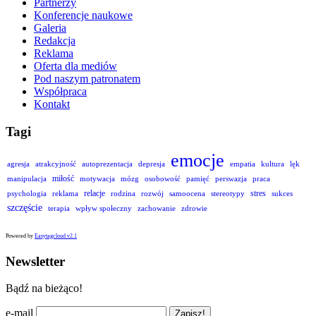
Partnerzy
Konferencje naukowe
Galeria
Redakcja
Reklama
Oferta dla mediów
Pod naszym patronatem
Współpraca
Kontakt
Tagi
emocje
agresja
atrakcyjność
autoprezentacja
depresja
empatia
kultura
lęk
miłość
manipulacja
motywacja
mózg
osobowość
pamięć
perswazja
praca
relacje
stres
psychologia
reklama
rodzina
rozwój
samoocena
stereotypy
sukces
szczęście
terapia
wpływ społeczny
zachowanie
zdrowie
Powered by
Easytagcloud v2.1
Newsletter
Bądź na bieżąco!
e-mail