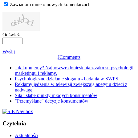
Zawiadom mnie o nowych komentarzach
Odśwież
Wyślij
JComments
Jak kupujemy? Najnowsze doniesienia z zakresu psychologii
marketingu i reklamy.
Psychologiczne działanie sloganu - badania w SWPS
Reklamy jedzenia w telewizji zwiększają apetyt u dzieci z
nadwagą
Siła i słabe punkty młodych konsumentów
"Przemyślane" decyzje konsumentów
Czytelnia
Aktualności