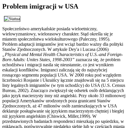
Problem imigracji w USA
Społeczeństwo amerykańskie posiada wieloetniczny,
wielowyznaniowy, wielorasowy charakter. Stąd określa się je
mianem społeczeństwa wielokulturowego (Paleczny, 1995).
Problem adaptacji imigrantów jest wciąż bardzo ważny dla polityki
Stanów Zjednoczonych. W artykule Dey'a i Lucasa (2006)
„Physical and Mental Health Characteristics of U.S.-and Foreign-
Born Adults: Unites States, 1998-2003”
zaznacza się, że problem
uchodźstwa i migracji nasila się nieustannie, co jest wynikiem
eskalacji konfliktów. Imigranci zaliczają się do najszybciej
rosnącego segmentu populacji USA. W 2000 roku pod względem
liczebności Rosjanie i Ukraińcy łącznie znajdowali się na 5 miejscu
listy legalnych imigrantów (w tym uchodźcy) do USA (U.S. Census
Bureau, 2002). Znacząco zwiększył się odsetek osób deklarujących
jako język macierzysty inny niż angielski. Przy około 33 milionowej
populacji Amerykanów urodzonych poza granicami Stanów
Zjednoczonych, aż 47 milionów osób zamieszkujących w USA
deklaruje posługiwanie się językiem macierzystym chętniej i bieglej
niż językiem angielskim (Chiswick, Miller,1999). W
przedstawionych badaniach respondenci mieszkają po sąsiedzku, w
enklawach, porównywalnie niedaleko siebie lub w częściach miasta