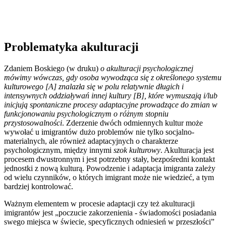
Problematyka akulturacji
Zdaniem Boskiego (w druku)
o akulturacji psychologicznej
mówimy wówczas, gdy osoba wywodząca się z określonego systemu
kulturowego [A] znalazła się w polu relatywnie długich i
intensywnych oddziaływań innej kultury [B], które wymuszają i/lub
inicjują spontaniczne procesy adaptacyjne prowadzące do zmian w
funkcjonowaniu psychologicznym o różnym stopniu
przystosowalności
. Zderzenie dwóch odmiennych kultur może
wywołać u imigrantów dużo problemów nie tylko socjalno-
materialnych, ale również adaptacyjnych o charakterze
psychologicznym, między innymi
szok kulturowy
. Akulturacja jest
procesem dwustronnym i jest potrzebny stały, bezpośredni kontakt
jednostki z nową kulturą. Powodzenie i adaptacja imigranta zależy
od wielu czynników, o których imigrant może nie wiedzieć, a tym
bardziej kontrolować.
Ważnym elementem w procesie adaptacji czy też akulturacji
imigrantów jest „poczucie zakorzenienia - świadomości posiadania
swego miejsca w świecie, specyficznych odniesień w przeszłości”