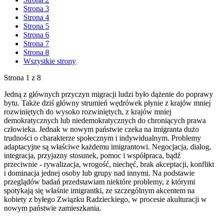
Strona 3
Strona 4
Strona 5
Strona 6
Strona 7
Strona 8
Wszystkie strony
Strona 1 z 8
Jedną z głównych przyczyn migracji ludzi było dążenie do poprawy
bytu. Także dziś główny strumień wędrówek płynie z krajów mniej
rozwiniętych do wysoko rozwiniętych, z krajów mniej
demokratycznych lub niedemokratycznych do chroniących prawa
człowieka. Jednak w nowym państwie czeka na imigranta dużo
trudności o charakterze społecznym i indywidualnym. Problemy
adaptacyjne są właściwe każdemu imigrantowi. Negocjacja, dialog,
integracja, przyjazny stosunek, pomoc i współpraca, bądź
przeciwnie - rywalizacja, wrogość, niechęć, brak akceptacji, konflikt
i dominacja jednej osoby lub grupy nad innymi. Na podstawie
przeglądów badań przedstawiam niektóre problemy, z którymi
spotykają się właśnie imigrantki, ze szczególnym akcentem na
kobiety z byłego Związku Radzieckiego, w procesie akulturacji w
nowym państwie zamieszkania.