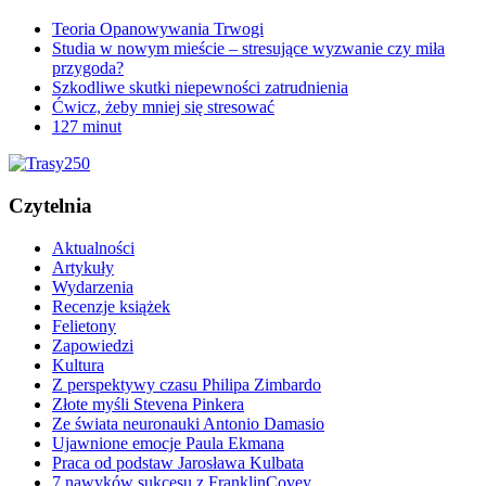
Teoria Opanowywania Trwogi
Studia w nowym mieście – stresujące wyzwanie czy miła
przygoda?
Szkodliwe skutki niepewności zatrudnienia
Ćwicz, żeby mniej się stresować
127 minut
Czytelnia
Aktualności
Artykuły
Wydarzenia
Recenzje książek
Felietony
Zapowiedzi
Kultura
Z perspektywy czasu Philipa Zimbardo
Złote myśli Stevena Pinkera
Ze świata neuronauki Antonio Damasio
Ujawnione emocje Paula Ekmana
Praca od podstaw Jarosława Kulbata
7 nawyków sukcesu z FranklinCovey