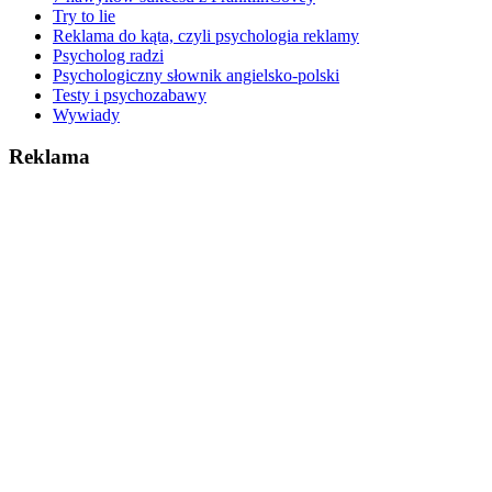
Try to lie
Reklama do kąta, czyli psychologia reklamy
Psycholog radzi
Psychologiczny słownik angielsko-polski
Testy i psychozabawy
Wywiady
Reklama