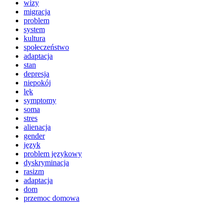
wizy
migracja
problem
system
kultura
społeczeństwo
adaptacja
stan
depresja
niepokój
lęk
symptomy
soma
stres
alienacja
gender
język
problem językowy
dyskryminacja
rasizm
adaptacja
dom
przemoc domowa