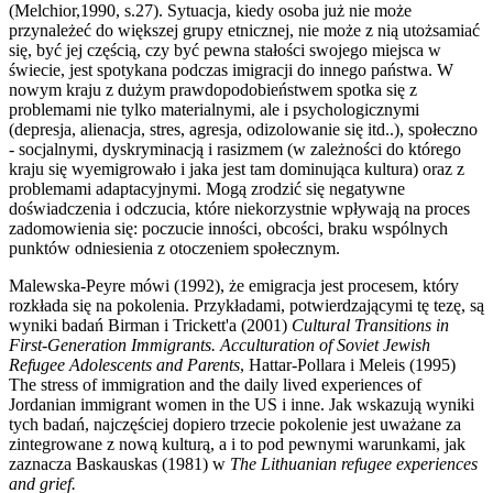
(Melchior,1990, s.27). Sytuacja, kiedy osoba już nie może
przynależeć do większej grupy etnicznej, nie może z nią utożsamiać
się, być jej częścią, czy być pewna stałości swojego miejsca w
świecie, jest spotykana podczas imigracji do innego państwa. W
nowym kraju z dużym prawdopodobieństwem spotka się z
problemami nie tylko materialnymi, ale i psychologicznymi
(depresja, alienacja, stres, agresja, odizolowanie się itd..), społeczno
- socjalnymi, dyskryminacją i rasizmem (w zależności do którego
kraju się wyemigrowało i jaka jest tam dominująca kultura) oraz z
problemami adaptacyjnymi. Mogą zrodzić się negatywne
doświadczenia i odczucia, które niekorzystnie wpływają na proces
zadomowienia się: poczucie inności, obcości, braku wspólnych
punktów odniesienia z otoczeniem społecznym.
Malewska-Peyre mówi (1992), że emigracja jest procesem, który
rozkłada się na pokolenia. Przykładami, potwierdzającymi tę tezę, są
wyniki badań Birman i Trickett'a (2001)
Cultural Transitions in
First-Generation Immigrants. Acculturation of Soviet Jewish
Refugee Adolescents and Parents
, Hattar-Pollara i Meleis (1995)
The stress of immigration and the daily lived experiences of
Jordanian immigrant women in the US i inne. Jak wskazują wyniki
tych badań, najczęściej dopiero trzecie pokolenie jest uważane za
zintegrowane z nową kulturą, a i to pod pewnymi warunkami, jak
zaznacza Baskauskas (1981) w
The Lithuanian refugee experiences
and grief.