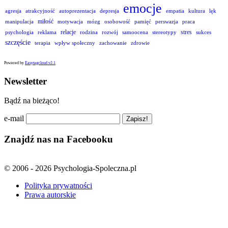
emocje
agresja
atrakcyjność
autoprezentacja
depresja
empatia
kultura
lęk
miłość
manipulacja
motywacja
mózg
osobowość
pamięć
perswazja
praca
relacje
stres
psychologia
reklama
rodzina
rozwój
samoocena
stereotypy
sukces
szczęście
terapia
wpływ społeczny
zachowanie
zdrowie
Powered by
Easytagcloud v2.1
Newsletter
Bądź na bieżąco!
e-mail
Znajdź nas na Facebooku
© 2006 - 2026 Psychologia-Spoleczna.pl
Polityka prywatności
Prawa autorskie