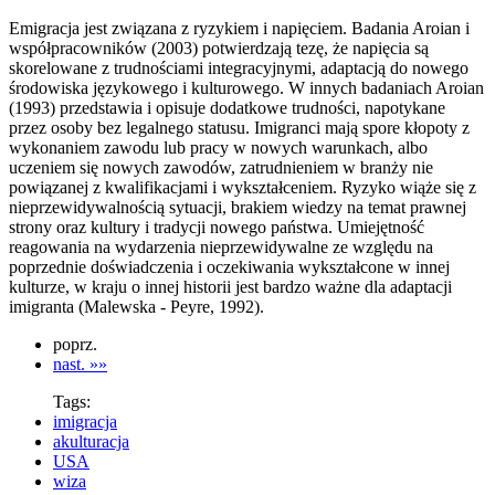
Emigracja jest związana z ryzykiem i napięciem. Badania Aroian i
współpracowników (2003) potwierdzają tezę, że napięcia są
skorelowane z trudnościami integracyjnymi, adaptacją do nowego
środowiska językowego i kulturowego. W innych badaniach Aroian
(1993) przedstawia i opisuje dodatkowe trudności, napotykane
przez osoby bez legalnego statusu. Imigranci mają spore kłopoty z
wykonaniem zawodu lub pracy w nowych warunkach, albo
uczeniem się nowych zawodów, zatrudnieniem w branży nie
powiązanej z kwalifikacjami i wykształceniem. Ryzyko wiąże się z
nieprzewidywalnością sytuacji, brakiem wiedzy na temat prawnej
strony oraz kultury i tradycji nowego państwa. Umiejętność
reagowania na wydarzenia nieprzewidywalne ze względu na
poprzednie doświadczenia i oczekiwania wykształcone w innej
kulturze, w kraju o innej historii jest bardzo ważne dla adaptacji
imigranta (Malewska - Peyre, 1992).
poprz.
nast. »»
Tags:
imigracja
akulturacja
USA
wiza