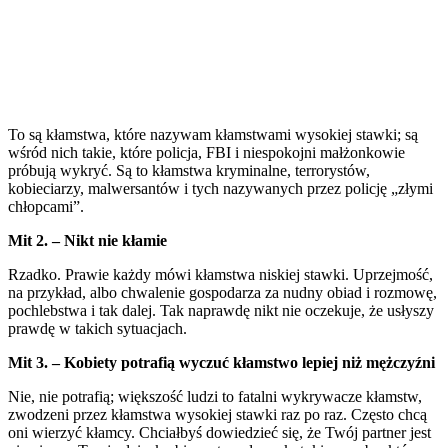
To są kłamstwa, które nazywam kłamstwami wysokiej stawki; są
wśród nich takie, które policja, FBI i niespokojni małżonkowie
próbują wykryć. Są to kłamstwa kryminalne, terrorystów,
kobieciarzy, malwersantów i tych nazywanych przez policję „złymi
chłopcami”.
Mit 2. – Nikt nie kłamie
Rzadko. Prawie każdy mówi kłamstwa niskiej stawki. Uprzejmość,
na przykład, albo chwalenie gospodarza za nudny obiad i rozmowę,
pochlebstwa i tak dalej. Tak naprawdę nikt nie oczekuje, że usłyszy
prawdę w takich sytuacjach.
Mit 3. – Kobiety potrafią wyczuć kłamstwo lepiej niż mężczyźni
Nie, nie potrafią; większość ludzi to fatalni wykrywacze kłamstw,
zwodzeni przez kłamstwa wysokiej stawki raz po raz. Często chcą
oni wierzyć kłamcy. Chciałbyś dowiedzieć się, że Twój partner jest