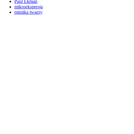
Paul Ekman
mikroekspresja
mimika twarzy