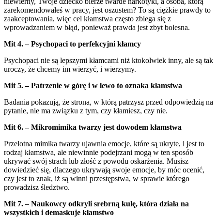
niewierny, Twoje dziecko bierze twarde narkotyki, a osoba, którą
zarekomendowałeś w pracy, jest oszustem? To są ciężkie prawdy to
zaakceptowania, więc cel kłamstwa często zbiega się z
wprowadzaniem w błąd, ponieważ prawda jest zbyt bolesna.
Mit 4. – Psychopaci to perfekcyjni kłamcy
Psychopaci nie są lepszymi kłamcami niż ktokolwiek inny, ale są tak
uroczy, że chcemy im wierzyć, i wierzymy.
Mit 5. – Patrzenie w górę i w lewo to oznaka kłamstwa
Badania pokazują, że strona, w którą patrzysz przed odpowiedzią na
pytanie, nie ma związku z tym, czy kłamiesz, czy nie.
Mit 6. – Mikromimika twarzy jest dowodem kłamstwa
Przelotna mimika twarzy ujawnia emocje, które są ukryte, i jest to
rodzaj kłamstwa, ale niewinnie podejrzani mogą w ten sposób
ukrywać swój strach lub złość z powodu oskarżenia. Musisz
dowiedzieć się, dlaczego ukrywają swoje emocje, by móc ocenić,
czy jest to znak, iż są winni przestępstwa, w sprawie którego
prowadzisz śledztwo.
Mit 7. – Naukowcy odkryli srebrną kulę, która działa na
wszystkich i demaskuje kłamstwo