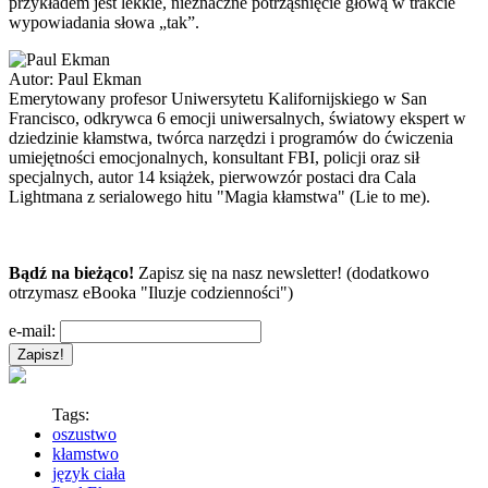
przykładem jest lekkie, nieznaczne potrząśnięcie głową w trakcie
wypowiadania słowa „tak”.
Autor:
Paul Ekman
Emerytowany profesor Uniwersytetu Kalifornijskiego w San
Francisco, odkrywca 6 emocji uniwersalnych, światowy ekspert w
dziedzinie kłamstwa, twórca narzędzi i programów do ćwiczenia
umiejętności emocjonalnych, konsultant FBI, policji oraz sił
specjalnych, autor 14 książek, pierwowzór postaci dra Cala
Lightmana z serialowego hitu "Magia kłamstwa" (Lie to me).
Bądź na bieżąco!
Zapisz się na nasz newsletter! (dodatkowo
otrzymasz eBooka "Iluzje codzienności")
e-mail:
Tags:
oszustwo
kłamstwo
język ciała