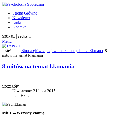
Strona Główna
Newsletter
Linki
Kontakt
Szukaj...
Menu
Jesteś tutaj:
Strona główna
Ujawnione emocje Paula Ekmana
8
mitów na temat kłamania
8 mitów na temat kłamania
Szczegóły
Utworzono: 21 lipca 2015
Paul Ekman
Mit 1. – Wszyscy kłamią