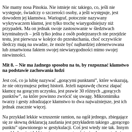
Nie mamy nosa Pinokia. Nie istnieje nic takiego, co, jeśli nie
występuje, świadczy o szczerości osoby, a jeśli występuje, jest
dowodem jej kłamstwa. Wariograf, potocznie nazywany
wykrywaczem kłamst, jest tylko trochę wiarygodniejszy niż
przypadek. Ma on jednak swoje zastosowanie w śledztwach
kryminalnych – jeśli tylko jedna z osób podejrzanych nie przejdzie
testu, jest pierwsza w kolejce do przesłuchania, choć oczywiście
śledczy mają na uwadze, że może być najbardziej zdenerwowana
lub zmartwiona faktem swojej niewiarygodności mimo swojej
niewinności.
Mit 8. – Nie ma żadnego sposobu na to, by rozpoznać kłamstwo
na podstawie zachowania ludzi
Jest coś, co ja lubię nazywać „gorącymi punktami”, które wskazują,
że nie otrzymujesz pełnej historii. Jeżeli naprawdę chcesz złapać
kłamcę na gorącym uczynku, jest prawie 30 różnych „gorących
punktów”, na które powinno zwrócić się uwagę. Mikromimika
twarzy i gesty zdradzające kłamstwo to dwa najważniejsze, jest ich
jednak znacznie więcej.
Na przykład lekkie wzruszenie ramion, na ogół jednego, zbiegające
się ze słowną deklaracją zaufania jest przykładem takiego „gorącego
punktu” ujawnionego w gestykulacji. Coś jest wtedy nie tak. Innym