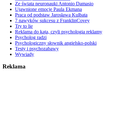
Ze świata neuronauki Antonio Damasio
Ujawnione emocje Paula Ekmana
Praca od podstaw Jarosława Kulbata
7 nawyków sukcesu z FranklinCovey
Try to lie
Reklama do kąta, czyli psychologia reklamy
Psycholog radzi
Psychologiczny słownik angielsko-polski
Testy i psychozabawy
Wywiady
Reklama