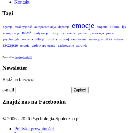
Kontakt
Tagi
emocje
agresja
atrakcyjność
autoprezentacja
depresja
empatia
kultura
lęk
miłość
manipulacja
motywacja
mózg
osobowość
pamięć
perswazja
praca
relacje
stres
psychologia
reklama
rodzina
rozwój
samoocena
stereotypy
sukces
szczęście
terapia
wpływ społeczny
zachowanie
zdrowie
Powered by
Easytagcloud v2.1
Newsletter
Bądź na bieżąco!
e-mail
Znajdź nas na Facebooku
© 2006 - 2026 Psychologia-Spoleczna.pl
Polityka prywatności