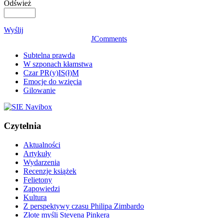
Odśwież
Wyślij
JComments
Subtelna prawda
W szponach kłamstwa
Czar PR(y)IS(ł)M
Emocje do wzięcia
Gilowanie
Czytelnia
Aktualności
Artykuły
Wydarzenia
Recenzje książek
Felietony
Zapowiedzi
Kultura
Z perspektywy czasu Philipa Zimbardo
Złote myśli Stevena Pinkera