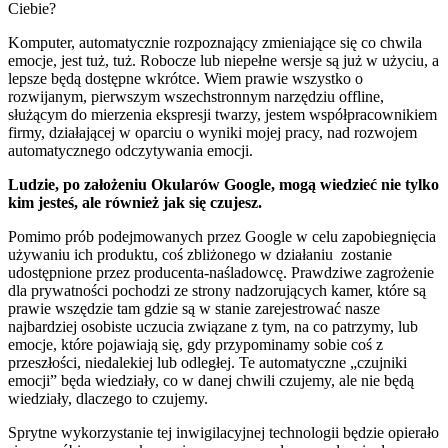
Ciebie?
Komputer, automatycznie rozpoznający zmieniające się co chwila
emocje, jest tuż, tuż. Robocze lub niepełne wersje są już w użyciu, a
lepsze będą dostępne wkrótce. Wiem prawie wszystko o
rozwijanym, pierwszym wszechstronnym narzędziu offline,
służącym do mierzenia ekspresji twarzy, jestem współpracownikiem
firmy, działającej w oparciu o wyniki mojej pracy, nad rozwojem
automatycznego odczytywania emocji.
Ludzie, po założeniu Okularów Google, mogą wiedzieć nie tylko
kim jesteś, ale również jak się czujesz.
Pomimo prób podejmowanych przez Google w celu zapobiegnięcia
używaniu ich produktu, coś zbliżonego w działaniu zostanie
udostępnione przez producenta-naśladowcę. Prawdziwe zagrożenie
dla prywatności pochodzi ze strony nadzorujących kamer, które są
prawie wszędzie tam gdzie są w stanie zarejestrować nasze
najbardziej osobiste uczucia związane z tym, na co patrzymy, lub
emocje, które pojawiają się, gdy przypominamy sobie coś z
przeszłości, niedalekiej lub odległej. Te automatyczne „czujniki
emocji” będa wiedziały, co w danej chwili czujemy, ale nie będą
wiedziały, dlaczego to czujemy.
Sprytne wykorzystanie tej inwigilacyjnej technologii będzie opierało