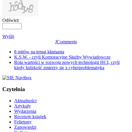
Odśwież
Wyślij
JComments
8 mitów na temat kłamania
K.S.W. - czyli Korporacyjne Służby Wywiadowcze
Rola wartości w rozwoju nowych technologii HCI, czyli
kiedy ludzkość zmierzy się z cyberproblematyką
Czytelnia
Aktualności
Artykuły
Wydarzenia
Recenzje książek
Felietony
Zapowiedzi