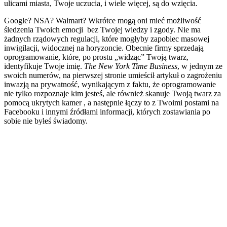
ulicami miasta, Twoje uczucia, i wiele więcej, są do wzięcia.
Google? NSA? Walmart? Wkrótce mogą oni mieć możliwość
śledzenia Twoich emocji bez Twojej wiedzy i zgody. Nie ma
żadnych rządowych regulacji, które mogłyby zapobiec masowej
inwigilacji, widocznej na horyzoncie. Obecnie firmy sprzedają
oprogramowanie, które, po prostu „widząc” Twoją twarz,
identyfikuje Twoje imię.
The New York Time Business
, w jednym ze
swoich numerów, na pierwszej stronie umieścił artykuł o zagrożeniu
inwazją na prywatność, wynikającym z faktu, że oprogramowanie
nie tylko rozpoznaje kim jesteś, ale również skanuje Twoją twarz za
pomocą ukrytych kamer , a następnie łączy to z Twoimi postami na
Facebooku i innymi źródłami informacji, których zostawiania po
sobie nie byłeś świadomy.