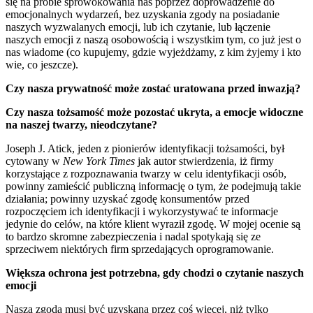
się na próbie sprowokowania nas poprzez doprowadzenie do
emocjonalnych wydarzeń, bez uzyskania zgody na posiadanie
naszych wyzwalanych emocji, lub ich czytanie, lub łączenie
naszych emocji z naszą osobowością i wszystkim tym, co już jest o
nas wiadome (co kupujemy, gdzie wyjeżdżamy, z kim żyjemy i kto
wie, co jeszcze).
Czy nasza prywatność może zostać uratowana przed inwazją?
Czy nasza tożsamość może pozostać ukryta, a emocje widoczne
na naszej twarzy, nieodczytane?
Joseph J. Atick, jeden z pionierów identyfikacji tożsamości, był
cytowany w
New York Times
jak autor stwierdzenia, iż firmy
korzystające z rozpoznawania twarzy w celu identyfikacji osób,
powinny zamieścić publiczną informację o tym, że podejmują takie
działania; powinny uzyskać zgodę konsumentów przed
rozpoczęciem ich identyfikacji i wykorzystywać te informacje
jedynie do celów, na które klient wyraził zgodę. W mojej ocenie są
to bardzo skromne zabezpieczenia i nadal spotykają się ze
sprzeciwem niektórych firm sprzedających oprogramowanie.
Większa ochrona jest potrzebna, gdy chodzi o czytanie naszych
emocji
Nasza zgoda musi być uzyskana przez coś więcej, niż tylko