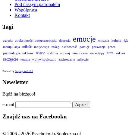
Pod naszym patronatem
Współpraca
Kontakt
Tagi
emocje
agresja
atrakcyjność
autoprezentacja
depresja
empatia
kultura
lęk
miłość
manipulacja
motywacja
mózg
osobowość
pamięć
perswazja
praca
relacje
stres
psychologia
reklama
rodzina
rozwój
samoocena
stereotypy
sukces
szczęście
terapia
wpływ społeczny
zachowanie
zdrowie
Powered by
Easytagcloud v2.1
Newsletter
Bądź na bieżąco!
e-mail
Znajdź nas na Facebooku
© 2006 - 2026 Psychologia-Spoleczna.pl