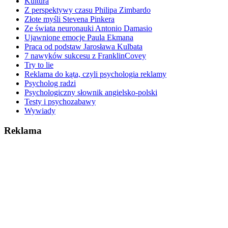
Kultura
Z perspektywy czasu Philipa Zimbardo
Złote myśli Stevena Pinkera
Ze świata neuronauki Antonio Damasio
Ujawnione emocje Paula Ekmana
Praca od podstaw Jarosława Kulbata
7 nawyków sukcesu z FranklinCovey
Try to lie
Reklama do kąta, czyli psychologia reklamy
Psycholog radzi
Psychologiczny słownik angielsko-polski
Testy i psychozabawy
Wywiady
Reklama