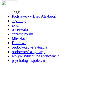
Tags:
Podstawowy Błąd Atrybucji
atrybucje
aktor
obserwator
chrzest Polski
Mieszko I
Dobrawa
osobowość vs sytuacja
osobowość a sytuacja
wpływ sytuacji na zachowanie
psychologia społeczna