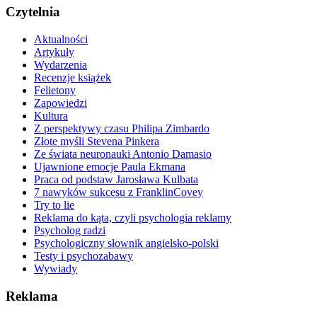
Czytelnia
Aktualności
Artykuły
Wydarzenia
Recenzje książek
Felietony
Zapowiedzi
Kultura
Z perspektywy czasu Philipa Zimbardo
Złote myśli Stevena Pinkera
Ze świata neuronauki Antonio Damasio
Ujawnione emocje Paula Ekmana
Praca od podstaw Jarosława Kulbata
7 nawyków sukcesu z FranklinCovey
Try to lie
Reklama do kąta, czyli psychologia reklamy
Psycholog radzi
Psychologiczny słownik angielsko-polski
Testy i psychozabawy
Wywiady
Reklama