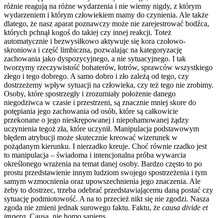
różnie reagują na różne wydarzenia i nie wiemy nigdy, z którym
wydarzeniem i którym człowiekiem mamy do czynienia. Ale także
dlatego, że nasz aparat poznawczy może nie zarejestrować bodźca,
których pchnął kogoś do takiej czy innej reakcji. Toteż
automatycznie i bezwysiłkowo aktywuje się kora czołowo-
skroniowa i część limbiczna, pozwalając na kategoryzację
zachowania jako dyspozycyjnego, a nie sytuacyjnego. I tak
tworzymy rzeczywistość bohaterów, łotrów, sprawców wszystkiego
złego i tego dobrego. A samo dobro i zło zależą od tego, czy
dostrzeżemy wpływ sytuacji na człowieka, czy też tego nie zrobimy.
Osoby, które spostrzegły i zrozumiały położenie danego
niegodziwca w czasie i przestrzeni, są znacznie mniej skore do
potępiania jego zachowania od osób, które są całkowicie
przekonane o jego nieskrępowanej i niepohamowanej żądzy
uczynienia tegoż zła, które uczynił. Manipulacja podstawowym
błędem atrybucji może skutecznie kreować wizerunek w
pożądanym kierunku. I nierzadko kreuje. Choć równie rzadko jest
to manipulacja – świadoma i intencjonalna próba wywarcia
określonego wrażenia na temat danej osoby. Bardzo często to po
prostu przedstawienie innym ludziom swojego spostrzeżenia i tym
samym wzmocnienia oraz upowszechnienia jego znaczenia. Ale
żeby to dostrzec, trzeba odebrać przedstawiającemu daną postać czy
sytuację podmiotowość. A na to przecież nikt się nie zgodzi. Nasza
zgoda nie zmieni jednak surowego faktu. Faktu, że
causa divide et
impera.
Causa, nie homo sapiens.