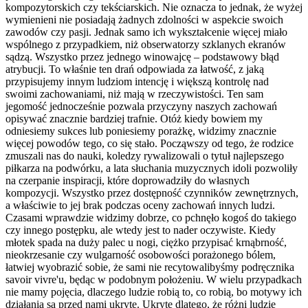
kompozytorskich czy tekściarskich. Nie oznacza to jednak, że wyżej
wymienieni nie posiadają żadnych zdolności w aspekcie swoich
zawodów czy pasji. Jednak samo ich wykształcenie więcej miało
wspólnego z przypadkiem, niż obserwatorzy szklanych ekranów
sądzą. Wszystko przez jednego winowajcę – podstawowy błąd
atrybucji. To właśnie ten drań odpowiada za łatwość, z jaką
przypisujemy innym ludziom intencję i większą kontrolę nad
swoimi zachowaniami, niż mają w rzeczywistości. Ten sam
jegomość jednocześnie pozwala przyczyny naszych zachowań
opisywać znacznie bardziej trafnie. Otóż kiedy bowiem my
odniesiemy sukces lub poniesiemy porażkę, widzimy znacznie
więcej powodów tego, co się stało. Począwszy od tego, że rodzice
zmuszali nas do nauki, koledzy rywalizowali o tytuł najlepszego
piłkarza na podwórku, a lata słuchania muzycznych idoli pozwoliły
na czerpanie inspiracji, które doprowadziły do własnych
kompozycji. Wszystko przez dostępność czynników zewnętrznych,
a właściwie to jej brak podczas oceny zachowań innych ludzi.
Czasami wprawdzie widzimy dobrze, co pchnęło kogoś do takiego
czy innego postępku, ale wtedy jest to nader oczywiste. Kiedy
młotek spada na duży palec u nogi, ciężko przypisać krnąbrność,
nieokrzesanie czy wulgarność osobowości porażonego bólem,
łatwiej wyobrazić sobie, że sami nie recytowalibyśmy podręcznika
savoir vivre'u, będąc w podobnym położeniu. W wielu przypadkach
nie mamy pojęcia, dlaczego ludzie robią to, co robią, bo motywy ich
działania są przed nami ukryte. Ukryte dlatego, że różni ludzie