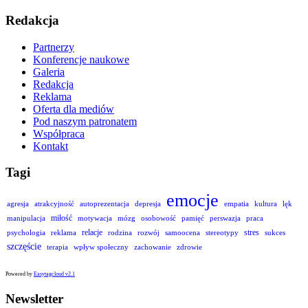
Redakcja
Partnerzy
Konferencje naukowe
Galeria
Redakcja
Reklama
Oferta dla mediów
Pod naszym patronatem
Współpraca
Kontakt
Tagi
emocje
agresja
atrakcyjność
autoprezentacja
depresja
empatia
kultura
lęk
miłość
manipulacja
motywacja
mózg
osobowość
pamięć
perswazja
praca
relacje
stres
psychologia
reklama
rodzina
rozwój
samoocena
stereotypy
sukces
szczęście
terapia
wpływ społeczny
zachowanie
zdrowie
Powered by
Easytagcloud v2.1
Newsletter