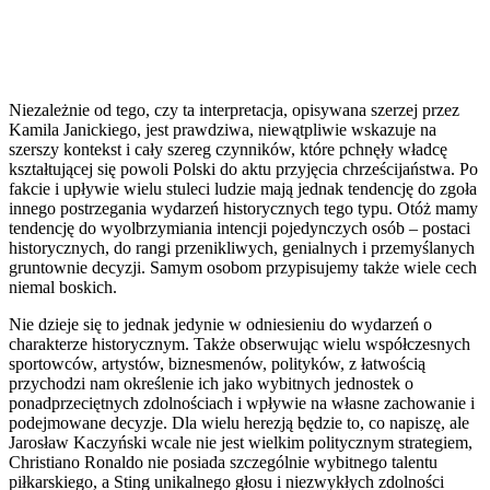
Niezależnie od tego, czy ta interpretacja, opisywana szerzej przez
Kamila Janickiego, jest prawdziwa, niewątpliwie wskazuje na
szerszy kontekst i cały szereg czynników, które pchnęły władcę
kształtującej się powoli Polski do aktu przyjęcia chrześcijaństwa. Po
fakcie i upływie wielu stuleci ludzie mają jednak tendencję do zgoła
innego postrzegania wydarzeń historycznych tego typu. Otóż mamy
tendencję do wyolbrzymiania intencji pojedynczych osób – postaci
historycznych, do rangi przenikliwych, genialnych i przemyślanych
gruntownie decyzji. Samym osobom przypisujemy także wiele cech
niemal boskich.
Nie dzieje się to jednak jedynie w odniesieniu do wydarzeń o
charakterze historycznym. Także obserwując wielu współczesnych
sportowców, artystów, biznesmenów, polityków, z łatwością
przychodzi nam określenie ich jako wybitnych jednostek o
ponadprzeciętnych zdolnościach i wpływie na własne zachowanie i
podejmowane decyzje. Dla wielu herezją będzie to, co napiszę, ale
Jarosław Kaczyński wcale nie jest wielkim politycznym strategiem,
Christiano Ronaldo nie posiada szczególnie wybitnego talentu
piłkarskiego, a Sting unikalnego głosu i niezwykłych zdolności