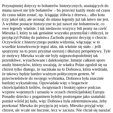
Przynajmniej dotyczy to bohaterów historycznych, urastających do
miana nawet nie tyle bohaterów – bo przecież każdy może od czasu
do czasu takim zostać, np. ściągając żółwia z drzewa... albo kota
(czy jakoś tak), ale urosnąć do miana legendy już tak łatwo nie jest.
A wybitne postacie historyczne to już nawet nie bohaterowie, co
owe legendy właśnie. I tak niedawno wszyscy bili peany na cześć
Mieszka I, który to tak genialnie wszystko przemyślał i obliczył, że
przyłączył Polskę do państwa Zachodu poprzez decyzję o chrzcie.
Oczywiście z historycznego punktu widzenia, włączając w to
wszelkie konsekwencje tegoż aktu, tak właśnie się stało – jeśli
spojrzymy na to przez pryzmat szerszej i dłuższej perspektywy. Tyle
że motywy Mieszka wcale nie były najprawdopodobniej tak
przenikliwe, wyrachowane i dalekosiężne. Istnieje całkiem sporo
analiz historyków, którzy uważają, że władca Polan zgodził się na
chrzest tylko dlatego, że naciskała na to Dobrawa, która wiedziała,
że takowy będzie bardzo ważnym politycznym gestem. W
przeciwieństwie do swojego wybranka, Dobrawa była znacznie
bardziej wykształcona. Opowiadała więc o bogactwie
chrześcijańskich królów, świątyniach i boskiej opiece podczas
wypraw wojennych i uznaniu w oczach chrześcijańskiej Europy.
Ponadto dziecko z poganinem byłoby postrzegane jako szatański
pomiot wśród jej ludu, więc Dobrawa była zdeterminowana, żeby
przekonać Mieszka do przyjęcia jej wiary. Mieszko przyjął więc
chrzest, ale wcale nie hucznie, lecz w zaciszu. Nie chciał się narażać