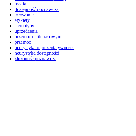
media
dostępność poznawcza
torowanie
etykiety
stereotypy
uprzedzenia
przemoc na tle rasowym
przemoc
heurystyka reprezentatywności
heurystyka dostępności
złożoność poznawcza