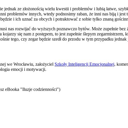
jednak ze złożonością wielu kwestii i problemów i lubią łatwe, szybk
ni problemów innych, wtedy podnosimy raban, że inni nas biją i jest 
 będzie i ich uznać za obcych i potraktować z sobie tylko znaną gościn
e musi nas rozwijać do wyższych poznawczo bytów. Może zupełnie bez
 kojarzy się nam z postępem, to jest zupełnie ślepym zegarmistrzem, k
nośnie tego, czy zegar będzie szedł do przodu w tym przypadku jednak 
znej we Wrocławiu, założyciel
Szkoły Inteligencji Emocjonalnej
, komen
logia emocji i motywacji.
sz eBooka "Iluzje codzienności")