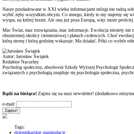
Nasze przeładowane w XXI wieku informacjami mózgi nie radzą sobie 
wybić zęby wszystkim obcym. Co innego, kiedy to my stajemy się win
wyspa, na której brzmi. Ale ona już poza Europą, więc może prościej
Mac Świat, mac rozwiązania, mac informacje. Ewolucja niestety ni
obustronnej okolicy ciemieniowej i płatach czołowych. Choć ewolucja
którą stronę i którą godzinę wskazuje. Ma działać. Póki co wybór od
Autor:
Jarosław Świątek
Redaktor Naczelny
Psycholog społeczny, absolwent Szkoły Wyższej Psychologii Społec
związanych z psychologią znajduje się psychologia społeczna, psycho
Bądź na bieżąco!
Zapisz się na nasz newsletter! (dodatkowo otrzyma
e-mail:
Tags:
dziennikarskie manipulacje