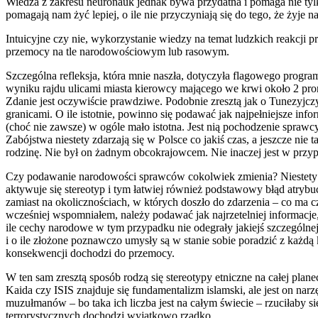
Wiedza z zakresu neuronauk jednak bywa przydatna i pomaga nie tylk
pomagają nam żyć lepiej, o ile nie przyczyniają się do tego, że żyje n
Intuicyjne czy nie, wykorzystanie wiedzy na temat ludzkich reakcji p
przemocy na tle narodowościowym lub rasowym.
Szczególna refleksja, która mnie naszła, dotyczyła flagowego progr
wyniku rajdu ulicami miasta kierowcy mającego we krwi około 2 promil
Zdanie jest oczywiście prawdziwe. Podobnie zresztą jak o Tunezyjczyk
granicami. O ile istotnie, powinno się podawać jak najpełniejsze inf
(choć nie zawsze) w ogóle mało istotna. Jest nią pochodzenie spraw
Zabójstwa niestety zdarzają się w Polsce co jakiś czas, a jeszcze ni
rodzinę. Nie był on żadnym obcokrajowcem. Nie inaczej jest w przyp
Czy podawanie narodowości sprawców cokolwiek zmienia? Niestety t
aktywuje się stereotyp i tym łatwiej również podstawowy błąd atryb
zamiast na okolicznościach, w których doszło do zdarzenia – co ma 
wcześniej wspomniałem, należy podawać jak najrzetelniej informacje,
ile cechy narodowe w tym przypadku nie odegrały jakiejś szczególnej
i o ile złożone poznawczo umysły są w stanie sobie poradzić z każdą 
konsekwencji dochodzi do przemocy.
W ten sam zresztą sposób rodzą się stereotypy etniczne na całej planec
Kaida czy ISIS znajduje się fundamentalizm islamski, ale jest on nar
muzułmanów – bo taka ich liczba jest na całym świecie – rzuciłaby 
terrorystycznych dochodzi wyjątkowo rzadko.