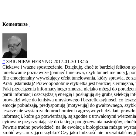
Komentarze
#
ZBIGNIEW HERYNG
2017-01-30 13:56
Ciekawe i ważne spostrzeżenie. Dziękuję, choć to bardziej felieton 
tunelowanie poznawcze [pamięć tunelowa, czyli tunnel memory], poma
filtr emocjonalny wywołujący efekt tunelowania, który sprawia, że 
Arab [islamista]? Prawdopodobnie etykietka jest bardziej siermiężna
Fakt przeciążenia informacyjnego zmusza niejako mózgi do poradzeni
partii informacji oszczędzają energią i posługują się grubą selekcją
prowadzi więc do lenistwa umysłowego i bezrefleksyjnoś
ci, co jesz
emocje pobudzają, predysponują [motywują] do gwałtownego, szybki
jeszcze nie wystarcza do uruchomienia agresywnych działań, prawdo
informacji, które go potwierdzają, są zgodne z utrwalonymi wierzenia
cytowane przyczyniają się do takiego podgrzewania nastrojów, choćb
Pewnie trudno powiedzieć, na ile ewolucja biologiczna mózgu wysta
zrobić wystarczająco szybko? Czy jako ludzkość nie przerabialiśmy j