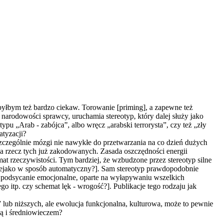
 byłbym też bardzo ciekaw. Torowanie [priming], a zapewne też
narodowości sprawcy, uruchamia stereotyp, który dalej służy jako
ypu „Arab - zabójca”, albo wręcz „arabski terrorysta”, czy też „zły
atyzacji?
Szczególnie mózgi nie nawykłe do przetwarzania na co dzień dużych
 na rzecz tych już zakodowanych. Zasada oszczędności energii
mat rzeczywistości. Tym bardziej, że wzbudzone przez stereotyp silne
niejako w sposób automatyczny?]. Sam stereotyp prawdopodobnie
, podsycanie emocjonalne, oparte na wyłapywaniu wszelkich
o itp. czy schemat lęk - wrogość?]. Publikacje tego rodzaju jak
lub niższych, ale ewolucja funkcjonalna, kulturowa, może to pewnie
ią i średniowieczem?