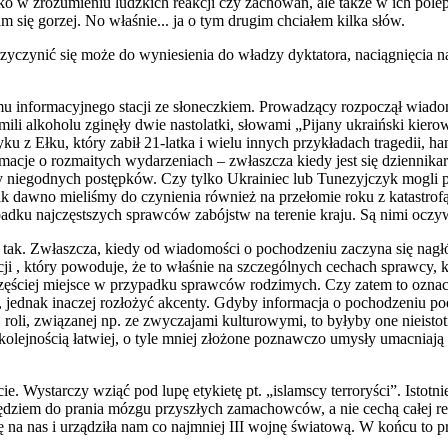
o w zrozumieniu ludzkich reakcji czy zachowań, ale także w ich pole
am się gorzej. No właśnie... ja o tym drugim chciałem kilka słów.
rzyczynić się może do wyniesienia do władzy dyktatora, naciągnięcia n
amu informacyjnego stacji ze słoneczkiem. Prowadzący rozpoczął wiadom
i alkoholu zginęły dwie nastolatki, słowami „Pijany ukraiński kierowca
u z Ełku, który zabił 21-latka i wielu innych przykładach tragedii, ha
ormacje o rozmaitych wydarzeniach – zwłaszcza kiedy jest się dziennika
cy niegodnych postępków. Czy tylko Ukrainiec lub Tunezyjczyk mogli p
e tak dawno mieliśmy do czynienia również na przełomie roku z katastr
adku najczęstszych sprawców zabójstw na terenie kraju. Są nimi oczyw
ak. Zwłaszcza, kiedy od wiadomości o pochodzeniu zaczyna się nagłó
ucji , który powoduje, że to właśnie na szczególnych cechach sprawcy
częściej miejsce w przypadku sprawców rodzimych. Czy zatem to oznacz
 jednak inaczej rozłożyć akcenty. Gdyby informacja o pochodzeniu pod
 roli, związanej np. ze zwyczajami kulturowymi, to byłyby one nieisto
kolejnością łatwiej, o tyle mniej złożone poznawczo umysły umacniają 
ie. Wystarczy wziąć pod lupę etykietę pt. „islamscy terroryści”. Istotn
zędziem do prania mózgu przyszłych zamachowców, a nie cechą całej rel
się na nas i urządziła nam co najmniej III wojnę światową. W końcu t