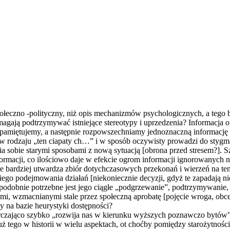
społeczno -polityczny, niż opis mechanizmów psychologicznyc
h, a tego
gają podtrzymywać istniejące stereotypy i uprzedzenia? Informacja o 
zapamiętujemy, a następnie rozpowszechniam
y jednoznaczną informację t
, w rodzaju „ten ciapaty ch…” i w sposób oczywisty prowadzi do stygm
a sobie starymi sposobami z nową sytuacją [obrona przed stresem?]. 
 informacji, co ilościowo daje w efekcie ogrom informacji ignorowanych
cze bardziej utwardza zbiór dotychczasowych przekonań i wierzeń na te
ego podejmowania działań [niekoniecznie decyzji, gdyż te zapadają 
podobnie potrzebne jest jego ciągłe „podgrzewanie”, podtrzymywanie
mi, wzmacnianymi stale przez społeczną aprobatę [pojęcie wroga, obceg
y na bazie heurystyki dostępności?
rczająco szybko „rozwija nas w kierunku wyższych poznawczo bytów” 
uż tego w historii w wielu aspektach, ot choćby pomiędzy starożytnośc