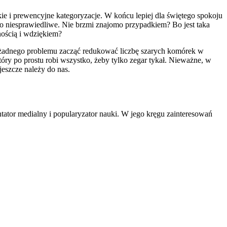
ie i prewencyjne kategoryzacje. W końcu lepiej dla świętego spokoju
to niesprawiedliwe. Nie brzmi znajomo przypadkiem? Bo jest taka
nością i wdziękiem?
 żadnego problemu zacząć redukować liczbę szarych komórek w
tóry po prostu robi wszystko, żeby tylko zegar tykał. Nieważne, w
jeszcze należy do nas.
tator medialny i popularyzator nauki. W jego kręgu zainteresowań