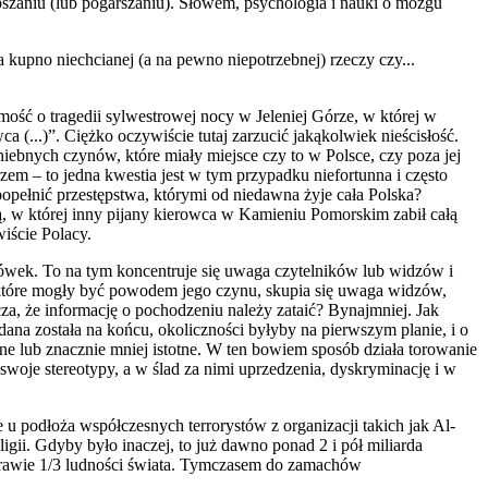
pszaniu (lub pogarszaniu). Słowem, psychologia i nauki o mózgu
a kupno niechcianej (a na pewno niepotrzebnej) rzeczy czy...
ość o tragedii sylwestrowej nocy w Jeleniej Górze, w której w
 (...)”. Ciężko oczywiście tutaj zarzucić jakąkolwiek nieścisłość.
niebnych czynów, które miały miejsce czy to w Polsce, czy poza jej
rzem – to jedna kwestia jest w tym przypadku niefortunna i często
opełnić przestępstwa, którymi od niedawna żyje cała Polska?
ofą, w której inny pijany kierowca w Kamieniu Pomorskim zabił całą
iście Polacy.
wek. To na tym koncentruje się uwaga czytelników lub widzów i
, które mogły być powodem jego czynu, skupia się uwaga widzów,
a, że informację o pochodzeniu należy zataić? Bynajmniej. Jak
ana została na końcu, okoliczności byłyby na pierwszym planie, i o
tne lub znacznie mniej istotne. W ten bowiem sposób działa torowanie
swoje stereotypy, a w ślad za nimi uprzedzenia, dyskryminację i w
ie u podłoża współczesnych terrorystów z organizacji takich jak Al-
igii. Gdyby było inaczej, to już dawno ponad 2 i pół miliarda
o prawie 1/3 ludności świata. Tymczasem do zamachów