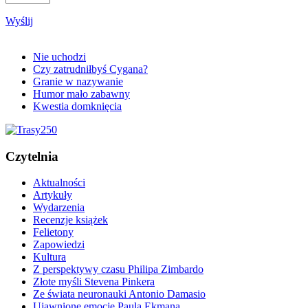
Wyślij
Nie uchodzi
Czy zatrudniłbyś Cygana?
Granie w nazywanie
Humor mało zabawny
Kwestia domknięcia
Czytelnia
Aktualności
Artykuły
Wydarzenia
Recenzje książek
Felietony
Zapowiedzi
Kultura
Z perspektywy czasu Philipa Zimbardo
Złote myśli Stevena Pinkera
Ze świata neuronauki Antonio Damasio
Ujawnione emocje Paula Ekmana