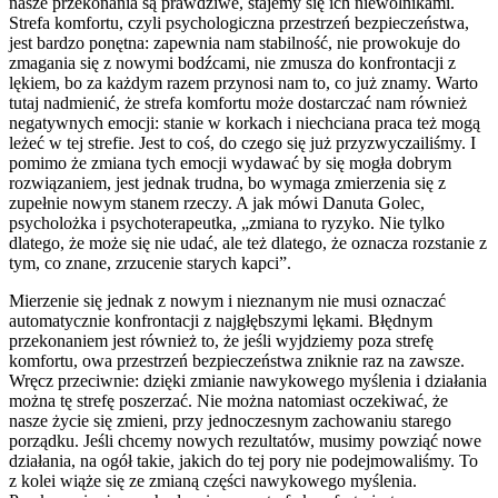
nasze przekonania są prawdziwe, stajemy się ich niewolnikami.
Strefa komfortu, czyli psychologiczna przestrzeń bezpieczeństwa,
jest bardzo ponętna: zapewnia nam stabilność, nie prowokuje do
zmagania się z nowymi bodźcami, nie zmusza do konfrontacji z
lękiem, bo za każdym razem przynosi nam to, co już znamy. Warto
tutaj nadmienić, że strefa komfortu może dostarczać nam również
negatywnych emocji: stanie w korkach i niechciana praca też mogą
leżeć w tej strefie. Jest to coś, do czego się już przyzwyczailiśmy. I
pomimo że zmiana tych emocji wydawać by się mogła dobrym
rozwiązaniem, jest jednak trudna, bo wymaga zmierzenia się z
zupełnie nowym stanem rzeczy. A jak mówi Danuta Golec,
psycholożka i psychoterapeutka, „zmiana to ryzyko. Nie tylko
dlatego, że może się nie udać, ale też dlatego, że oznacza rozstanie z
tym, co znane, zrzucenie starych kapci”.
Mierzenie się jednak z nowym i nieznanym nie musi oznaczać
automatycznie konfrontacji z najgłębszymi lękami. Błędnym
przekonaniem jest również to, że jeśli wyjdziemy poza strefę
komfortu, owa przestrzeń bezpieczeństwa zniknie raz na zawsze.
Wręcz przeciwnie: dzięki zmianie nawykowego myślenia i działania
można tę strefę poszerzać. Nie można natomiast oczekiwać, że
nasze życie się zmieni, przy jednoczesnym zachowaniu starego
porządku. Jeśli chcemy nowych rezultatów, musimy powziąć nowe
działania, na ogół takie, jakich do tej pory nie podejmowaliśmy. To
z kolei wiąże się ze zmianą części nawykowego myślenia.