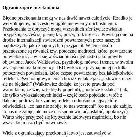
Ograniczające przekonania
Błędne przekonania mogą w nas tkwić nawet całe życie. Rzadko je
weryfikujemy, bo często w ogóle nie wiemy o ich istnieniu.
Przekonania te dotyczyć mogą wszystkich sfer życia: związku,
przyjaźni, szczęścia, pieniędzy, pracy, rodziny etc. Powstają one na
drodze internalizacji stwierdzeń powtarzanych przez naszych
najbliższych, jak i znajomych, i przyjaciół. W ten sposób
przenoszone są również tzw. potoczne mądrości, które, powtarzane
po wielokroć, jawią się w świadomości jednostki jako prawdy
objawione. Jacek Walkiewicz, psycholog, mówca i trener, w swoim
wystąpieniu na konferencji TED wskazuje przynajmniej na kilka
potocznych powiedzeń, które często powtarzamy bez jakiejkolwiek
refleksji. Psycholog wymienia chociażby takie jak: „człowiek uczy
się na błędach” (Walkiewicz dodaje, że jest to prawda pod
warunkiem, że wie, iż te błędy popełnił), „podróże kształcą” (tak,
ale tylko wykształconych ludzi – część osób pojedzie i wróć z
dalekiej podróży bez żadnej refleksji odnośnie miejsc, które
odwiedziła), „co nas nie zabije, to nas wzmocni” (co nas nie zabije,
to nas nie zabije, ale może nas sponiewierać, osłabić, upokorzyć).
Warto więc przyjrzeć się krytycznie ludowym mądrością, bo nie
wszystkie muszą być prawdziwe.
Wiele z ograniczający przekonań łatwo jest zauważyć w