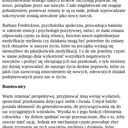
kontynuowania strategii małych kroków zaczynają pojawiać się
nowe, pożądane przez nas nawyki. Ciało migdałowate nie reaguje
pobudzeniem, ponieważ zmiany te są za małe, jednak wprowadzane
sukcesywnie zostają utrwalone jako nowy nawyk.
Barbara Fredrickson, psycholożka społeczna, prowadząca badania
w zakresie emocji i psychologii pozytywnej, mówi, że mała zmiana
odpowiada często za dużą różnicę, bowiem nawet najdrobniejsze
modyfikacje myślenia czy działania mogą być potrzebne do zmiany
tych obszarów w naszym życiu, które na początku wydają się
niemożliwe do jakiejkolwiek modyfikacji. I o ile nie jesteśmy często
w stanie jednego dnia wykorzenić wszystkich negatywnych
nawyków i pozbyć się obciążających nas przekonań, o tyle możemy
już dzisiaj wprowadzić do naszego życia drobne poprawki, które za
jakiś czas zaowocują umocnieniem się nowych, zdrowszych działań
podejmowanych przez nas w życiu.
Buntownicy
Warto zmieniać perspektywę, przyjmować inną wersję wydarzeń,
sprawdzać przekonania dotyczące siebie i świata. Umysł ludzki
posiada skłonność do generalizowania, do przywiązywania się do
raz wyciągniętych wniosków. Wynika to z jego funkcji chronienia
człowieka – by dobrze spełniać swoje przeznaczenie, dba o to, żeby
zawsze mieć rację. Jednak ten mechanizm często powoduje zbyt
długie trzymanie się tych nawyków myślenia i działania, które