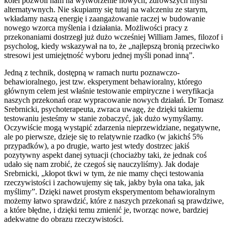
kolei pozwoli nam na wytworzenie nowych, zdrowszych myśli
alternatywnych. Nie skupiamy się tutaj na walczeniu ze starym,
wkładamy naszą energię i zaangażowanie raczej w budowanie
nowego wzorca myślenia i działania. Możliwości pracy z
przekonaniami dostrzegł już dużo wcześniej William James, filozof i
psycholog, kiedy wskazywał na to, że „najlepszą bronią przeciwko
stresowi jest umiejętność wyboru jednej myśli ponad inną”.
Jedną z technik, dostępną w ramach nurtu poznawczo-
behawioralnego, jest tzw. eksperyment behawioralny, którego
głównym celem jest właśnie testowanie empiryczne i weryfikacja
naszych przekonań oraz wypracowanie nowych działań. Dr Tomasz
Srebrnicki, psychoterapeuta, zwraca uwagę, że dzięki takiemu
testowaniu jesteśmy w stanie zobaczyć, jak dużo wymyślamy.
Oczywiście mogą wystąpić zdarzenia nieprzewidziane, negatywne,
ale po pierwsze, dzieje się to relatywnie rzadko (w jakichś 5%
przypadków), a po drugie, warto jest wtedy dostrzec jakiś
pozytywny aspekt danej sytuacji (chociażby taki, że jednak coś
udało się nam zrobić, że czegoś się nauczyliśmy). Jak dodaje
Srebrnicki, „kłopot tkwi w tym, że nie mamy chęci testowania
rzeczywistości i zachowujemy się tak, jakby była ona taka, jak
myślimy”. Dzięki nawet prostym eksperymentom behawioralnym
możemy łatwo sprawdzić, które z naszych przekonań są prawdziwe,
a które błędne, i dzięki temu zmienić je, tworząc nowe, bardziej
adekwatne do obrazu rzeczywistości.