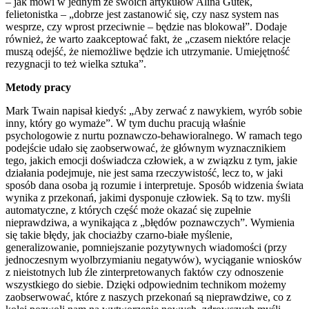
– jak mówi w jednym ze swoich artykułów Alina Gutek,
felietonistka – „dobrze jest zastanowić się, czy nasz system nas
wesprze, czy wprost przeciwnie – będzie nas blokował”. Dodaje
również, że warto zaakceptować fakt, że „czasem niektóre relacje
muszą odejść, że niemożliwe będzie ich utrzymanie. Umiejętność
rezygnacji to też wielka sztuka”.
Metody pracy
Mark Twain napisał kiedyś: „Aby zerwać z nawykiem, wyrób sobie
inny, który go wymaże”. W tym duchu pracują właśnie
psychologowie z nurtu poznawczo-behawioralnego. W ramach tego
podejście udało się zaobserwować, że głównym wyznacznikiem
tego, jakich emocji doświadcza człowiek, a w związku z tym, jakie
działania podejmuje, nie jest sama rzeczywistość, lecz to, w jaki
sposób dana osoba ją rozumie i interpretuje. Sposób widzenia świata
wynika z przekonań, jakimi dysponuje człowiek. Są to tzw. myśli
automatyczne, z których część może okazać się zupełnie
nieprawdziwa, a wynikająca z „błędów poznawczych”. Wymienia
się takie błędy, jak chociażby czarno-białe myślenie,
generalizowanie, pomniejszanie pozytywnych wiadomości (przy
jednoczesnym wyolbrzymianiu negatywów), wyciąganie wniosków
z nieistotnych lub źle zinterpretowanych faktów czy odnoszenie
wszystkiego do siebie. Dzięki odpowiednim technikom możemy
zaobserwować, które z naszych przekonań są nieprawdziwe, co z