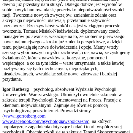
dawno już przestały nam służyć. Dlatego dobrze jest wyrobić w
sobie nawyk buntowania się przeciwko niepodważalności swoich
racji. Tworzenie nowych zwyczajów, zmienianie zdania oraz
akceptacja niepewności ułatwiają przełamanie sztywności
poznawczej. Rzeczywistość wokół nas jest w ciągłym procesie
tworzenia. Tomasz Misiak-Niedźwiadek, dyplomowany coach
managerów po awansie, wskazuje na to, że zrobienie pierwszego –
nawet najmniejszego – kroku już zmienia perspektywę, a dzięki
temu pojawiają się nowe doświadczenia i opcje. Mamy wtedy
szerszy wybór naszych myśli i zachowań, co sprawia, że zyskujemy
świadomość, które z nawyków są korzystne, pomocne i
wspierające, a co za tym idzie – warte utrzymania, a także łatwiej
pozbywamy się tych niechcianych, niepożądanych,
nieadekwatnych, wyrabiając sobie nowe, zdrowsze i bardziej
przydatne.
Igor Rotberg
– psycholog, absolwent Wydziału Psychologii
Uniwersytetu Warszawskiego. Ukończył dwuletnie szkolenie w
zakresie terapii Psychologii Zorientowanej na Proces. Pracuje z
klientami indywidualnymi. Zajmuje się również pomocą
psychologiczną przez internet. Prowadzi strony
(
www.igorrotberg.com
,
www.facebook.com/psychologiawspolczesna
), na których
popularyzuje zagadnienia dotyczące badań i teorii współczesnej
psychologii. Obecnie szkoli się w zakresie Terapii Skoncentrowanej