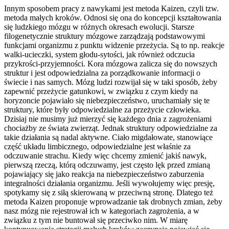
Innym sposobem pracy z nawykami jest metoda Kaizen, czyli tzw.
metoda małych kroków. Odnosi się ona do koncepcji kształtowania
się ludzkiego mózgu w różnych okresach ewolucji. Starsze
filogenetycznie struktury mózgowe zarządzają podstawowymi
funkcjami organizmu z punktu widzenie przeżycia. Są to np. reakcje
walki-ucieczki, system głodu-sytości, jak również odczucia
przykrości-przyjemności. Kora mózgowa zalicza się do nowszych
struktur i jest odpowiedzialna za porządkowanie informacji o
świecie i nas samych. Mózg ludzi rozwijał się w taki sposób, żeby
zapewnić przeżycie gatunkowi, w związku z czym kiedy na
horyzoncie pojawiało się niebezpieczeństwo, uruchamiały się te
struktury, które były odpowiedzialne za przeżycie człowieka.
Dzisiaj nie musimy już mierzyć się każdego dnia z zagrożeniami
chociażby ze świata zwierząt. Jednak struktury odpowiedzialne za
takie działania są nadal aktywne. Ciało migdałowate, stanowiące
część układu limbicznego, odpowiedzialne jest właśnie za
odczuwanie strachu. Kiedy więc chcemy zmienić jakiś nawyk,
pierwszą rzeczą, którą odczuwamy, jest często lęk przed zmianą
pojawiający się jako reakcja na niebezpieczeństwo zaburzenia
integralności działania organizmu. Jeśli wywołujemy więc presję,
spotykamy się z siłą skierowaną w przeciwną stronę. Dlatego też
metoda Kaizen proponuje wprowadzanie tak drobnych zmian, żeby
nasz mózg nie rejestrował ich w kategoriach zagrożenia, a w
związku z tym nie buntował się przeciwko nim. W miarę