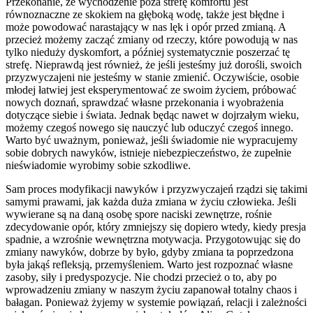
Przekonanie, że wychodzenie poza strefę komfortu jest
równoznaczne ze skokiem na głęboką wodę, także jest błędne i
może powodować narastający w nas lęk i opór przed zmianą. A
przecież możemy zacząć zmiany od rzeczy, które powodują w nas
tylko nieduży dyskomfort, a później systematycznie poszerzać tę
strefę. Nieprawdą jest również, że jeśli jesteśmy już dorośli, swoich
przyzwyczajeni nie jesteśmy w stanie zmienić. Oczywiście, osobie
młodej łatwiej jest eksperymentować ze swoim życiem, próbować
nowych doznań, sprawdzać własne przekonania i wyobrażenia
dotyczące siebie i świata. Jednak będąc nawet w dojrzałym wieku,
możemy czegoś nowego się nauczyć lub oduczyć czegoś innego.
Warto być uważnym, ponieważ, jeśli świadomie nie wypracujemy
sobie dobrych nawyków, istnieje niebezpieczeństwo, że zupełnie
nieświadomie wyrobimy sobie szkodliwe.
Sam proces modyfikacji nawyków i przyzwyczajeń rządzi się takimi
samymi prawami, jak każda duża zmiana w życiu człowieka. Jeśli
wywierane są na daną osobę spore naciski zewnętrze, rośnie
zdecydowanie opór, który zmniejszy się dopiero wtedy, kiedy presja
spadnie, a wzrośnie wewnętrzna motywacja. Przygotowując się do
zmiany nawyków, dobrze by było, gdyby zmiana ta poprzedzona
była jakąś refleksją, przemyśleniem. Warto jest rozpoznać własne
zasoby, siły i predyspozycje. Nie chodzi przecież o to, aby po
wprowadzeniu zmiany w naszym życiu zapanował totalny chaos i
bałagan. Ponieważ żyjemy w systemie powiązań, relacji i zależności