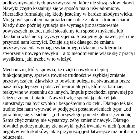
podtrzymywanie tych przyzwyczajeń, które nie służą człowiekowi.
Nawyki często kształtują się w sposób mało uświadomiony.
Nierzadko formułują się, kiedy jesteśmy w bardzo młodym wieku.
Mogą być sposobem na poradzenie sobie z jakimiś trudnościami.
Kiedy dużo później sytuacja nie wymaga już zastosowanie
powyższych metod, nadal stosujemy ten sposób myślenia lub
działania właśnie z przyzwyczajenia. Stosujemy go nawet, jeśli nie
przynosi nam korzyści. Dzieje się tak dlatego, że zmiana
przyzwyczajenia wymaga świadomego działania w kierunku
stworzenia nowego nawyku – a to nieodmiennie wiąże się z pracą i
wysiłkiem, jaki trzeba w to włożyć.
Mechanizm, który sprawia, że dzięki nawykom lepiej
funkcjonujemy, sprawia również trudności w szybkiej zmianie
przyzwyczajeń. Zjawisko to bowiem polega na stwarzaniu przez
nasz mózg lepszych połączeń neuronalnych, które są bardziej
reaktywne w stosunku do innych. Impuls przechodzi sprawniej po
ścieżce znanej i utartej. Nawyki więc spełniają taki cel jak
autostrady: ma być szybko i bezpośrednio do celu. Dlatego też tak
trudno jest nam wytrwać w podjętych postanowieniach typu: „od
jutra biorę się za siebie”, „od przyszłego poniedziałku się zmienię”.
Sama chęć zmiany nie wystarczy, żeby zmienić nawyk. Dlatego
również podtrzymujemy złe nawyki, gdyż trwanie w nich (pomimo
negatywnych skutków, jakie przynoszą) jest łatwiejsze niż próba ich
oduczenia.