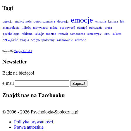
Tagi
emocje
agresja
atrakcyjność
autoprezentacja
depresja
empatia
kultura
lęk
miłość
manipulacja
motywacja
mózg
osobowość
pamięć
perswazja
praca
relacje
stres
psychologia
reklama
rodzina
rozwój
samoocena
stereotypy
sukces
szczęście
terapia
wpływ społeczny
zachowanie
zdrowie
Powered by
Easytagcloud v2.1
Newsletter
Bądź na bieżąco!
e-mail
Znajdź nas na Facebooku
© 2006 - 2026 Psychologia-Spoleczna.pl
Polityka prywatności
Prawa autorskie