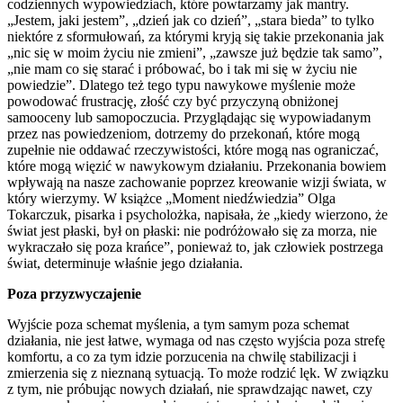
codziennych wypowiedziach, które powtarzamy jak mantry.
„Jestem, jaki jestem”, „dzień jak co dzień”, „stara bieda” to tylko
niektóre z sformułowań, za którymi kryją się takie przekonania jak
„nic się w moim życiu nie zmieni”, „zawsze już będzie tak samo”,
„nie mam co się starać i próbować, bo i tak mi się w życiu nie
powiedzie”. Dlatego też tego typu nawykowe myślenie może
powodować frustrację, złość czy być przyczyną obniżonej
samooceny lub samopoczucia. Przyglądając się wypowiadanym
przez nas powiedzeniom, dotrzemy do przekonań, które mogą
zupełnie nie oddawać rzeczywistości, które mogą nas ograniczać,
które mogą więzić w nawykowym działaniu. Przekonania bowiem
wpływają na nasze zachowanie poprzez kreowanie wizji świata, w
który wierzymy. W książce „Moment niedźwiedzia” Olga
Tokarczuk, pisarka i psycholożka, napisała, że „kiedy wierzono, że
świat jest płaski, był on płaski: nie podróżowało się za morza, nie
wykraczało się poza krańce”, ponieważ to, jak człowiek postrzega
świat, determinuje właśnie jego działania.
Poza przyzwyczajenie
Wyjście poza schemat myślenia, a tym samym poza schemat
działania, nie jest łatwe, wymaga od nas często wyjścia poza strefę
komfortu, a co za tym idzie porzucenia na chwilę stabilizacji i
zmierzenia się z nieznaną sytuacją. To może rodzić lęk. W związku
z tym, nie próbując nowych działań, nie sprawdzając nawet, czy