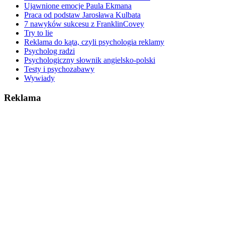
Ujawnione emocje Paula Ekmana
Praca od podstaw Jarosława Kulbata
7 nawyków sukcesu z FranklinCovey
Try to lie
Reklama do kąta, czyli psychologia reklamy
Psycholog radzi
Psychologiczny słownik angielsko-polski
Testy i psychozabawy
Wywiady
Reklama