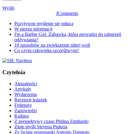
Wyślij
JComments
Pozytywne myślenie się opłaca
W morzu informacji
I'm a Barbie Girl. Zabawka, która prowadzi do zaburzeń
odżywiania?
10 sposobów na zwiększenie silnej woli
Co czyni człowieka szczęśliwym?
Czytelnia
Aktualności
Artykuły
Wydarzenia
Recenzje książek
Felietony
Zapowiedzi
Kultura
Z perspektywy czasu Philipa Zimbardo
Złote myśli Stevena Pinkera
Ze świata neuronauki Antonio Damasio