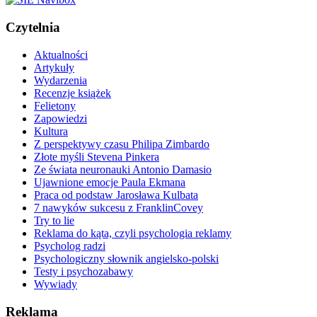
Czytelnia
Aktualności
Artykuły
Wydarzenia
Recenzje książek
Felietony
Zapowiedzi
Kultura
Z perspektywy czasu Philipa Zimbardo
Złote myśli Stevena Pinkera
Ze świata neuronauki Antonio Damasio
Ujawnione emocje Paula Ekmana
Praca od podstaw Jarosława Kulbata
7 nawyków sukcesu z FranklinCovey
Try to lie
Reklama do kąta, czyli psychologia reklamy
Psycholog radzi
Psychologiczny słownik angielsko-polski
Testy i psychozabawy
Wywiady
Reklama