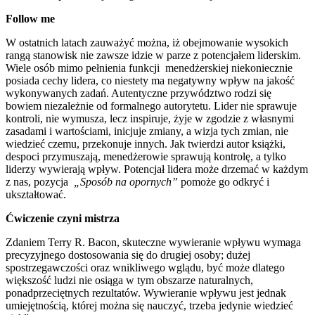
Follow me
W ostatnich latach zauważyć można, iż obejmowanie wysokich
rangą stanowisk nie zawsze idzie w parze z potencjałem liderskim.
Wiele osób mimo pełnienia funkcji menedżerskiej niekoniecznie
posiada cechy lidera, co niestety ma negatywny wpływ na jakość
wykonywanych zadań. Autentyczne przywództwo rodzi się
bowiem niezależnie od formalnego autorytetu. Lider nie sprawuje
kontroli, nie wymusza, lecz inspiruje, żyje w zgodzie z własnymi
zasadami i wartościami, inicjuje zmiany, a wizja tych zmian, nie
wiedzieć czemu, przekonuje innych. Jak twierdzi autor książki,
despoci przymuszają, menedżerowie sprawują kontrolę, a tylko
liderzy wywierają wpływ. Potencjał lidera może drzemać w każdym
z nas, pozycja
„Sposób na opornych”
pomoże go odkryć i
ukształtować.
Ćwiczenie czyni mistrza
Zdaniem Terry R. Bacon, skuteczne wywieranie wpływu wymaga
precyzyjnego dostosowania się do drugiej osoby; dużej
spostrzegawczości oraz wnikliwego wglądu, być może dlatego
większość ludzi nie osiąga w tym obszarze naturalnych,
ponadprzeciętnych rezultatów. Wywieranie wpływu jest jednak
umiejętnością, której można się nauczyć, trzeba jedynie wiedzieć