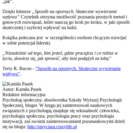
„jak”.
Dzięki lekturze
„Sposób na opornych. Skuteczne wywieranie
wpływu”
Czytelnik otrzyma możliwość poznania prostych metod i
gotowych rozwiązań, które nauczą go krok po kroku, w jaki sposób
skuteczniej i szybciej wpływać na ludzi.
Książka polecana jest w szczególności osobom chcącym rozwijać
w sobie potencjał liderski.
„Niezależnie od tego, kim jesteś, gdzie pracujesz i co robisz w
życiu,
dowiesz się, jak sprawić, aby inni podążyli za tobą”
Terry R. Bacon -
”Sposób na opornych. Skuteczne wywieranie
wpływu”
.
Autor:
Kamila Pasek
Redaktor informacyjna
Psycholog społeczny, absolwentka Szkoły Wyższej Psychologii
Społecznej, bloger. W kręgu jej zainteresowań naukowych
związanych z psychologią znajduje się seksualność człowieka,
psychologia społeczna, psychologia pracy oraz psychologia
motywacji, zaś swoimi zainteresowaniami pozanaukowymi dzieli
się na blogu:
http://spryciara.crazylife.pl