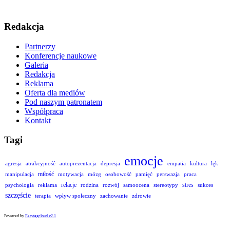
Redakcja
Partnerzy
Konferencje naukowe
Galeria
Redakcja
Reklama
Oferta dla mediów
Pod naszym patronatem
Współpraca
Kontakt
Tagi
emocje
agresja
atrakcyjność
autoprezentacja
depresja
empatia
kultura
lęk
miłość
manipulacja
motywacja
mózg
osobowość
pamięć
perswazja
praca
relacje
stres
psychologia
reklama
rodzina
rozwój
samoocena
stereotypy
sukces
szczęście
terapia
wpływ społeczny
zachowanie
zdrowie
Powered by
Easytagcloud v2.1