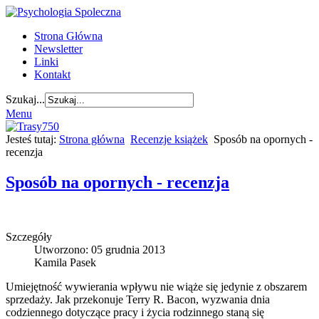
Strona Główna
Newsletter
Linki
Kontakt
Szukaj...
Menu
Jesteś tutaj:
Strona główna
Recenzje książek
Sposób na opornych -
recenzja
Sposób na opornych - recenzja
Szczegóły
Utworzono: 05 grudnia 2013
Kamila Pasek
Umiejętność wywierania wpływu nie wiąże się jedynie z obszarem
sprzedaży. Jak przekonuje Terry R. Bacon, wyzwania dnia
codziennego dotyczące pracy i życia rodzinnego staną się