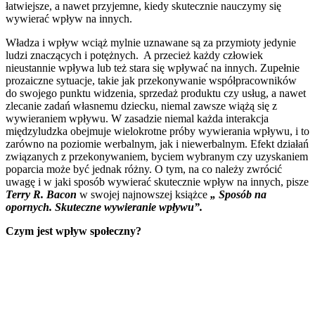
łatwiejsze, a nawet przyjemne, kiedy skutecznie nauczymy się
wywierać wpływ na innych.
Władza i wpływ wciąż mylnie uznawane są za przymioty jedynie
ludzi znaczących i potężnych. A przecież każdy człowiek
nieustannie wpływa lub też stara się wpływać na innych. Zupełnie
prozaiczne sytuacje, takie jak przekonywanie współpracowników
do swojego punktu widzenia, sprzedaż produktu czy usług, a nawet
zlecanie zadań własnemu dziecku, niemal zawsze wiążą się z
wywieraniem wpływu. W zasadzie niemal każda interakcja
międzyludzka obejmuje wielokrotne próby wywierania wpływu, i to
zarówno na poziomie werbalnym, jak i niewerbalnym. Efekt działań
związanych z przekonywaniem, byciem wybranym czy uzyskaniem
poparcia może być jednak różny. O tym, na co należy zwrócić
uwagę i w jaki sposób wywierać skutecznie wpływ na innych, pisze
Terry R. Bacon
w swojej najnowszej książce
„ Sposób na
opornych. Skuteczne wywieranie wpływu”.
Czym jest wpływ społeczny?