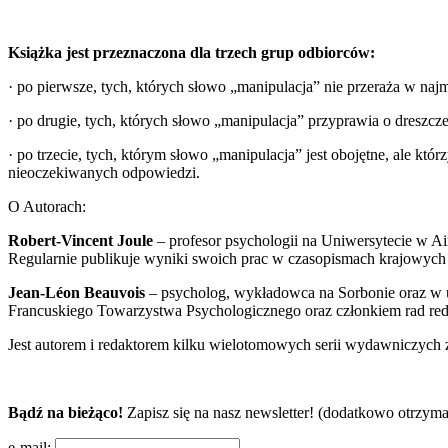
Książka jest przeznaczona dla trzech grup odbiorców:
· po pierwsze, tych, których słowo „manipulacja” nie przeraża w naj
· po drugie, tych, których słowo „manipulacja” przyprawia o dreszc
· po trzecie, tych, którym słowo „manipulacja” jest obojętne, ale k
nieoczekiwanych odpowiedzi.
O Autorach:
Robert-Vincent Joule
– profesor psychologii na Uniwersytecie w Ai
Regularnie publikuje wyniki swoich prac w czasopismach krajowych i
Jean-Léon Beauvois
– psycholog, wykładowca na Sorbonie oraz w u
Francuskiego Towarzystwa Psychologicznego oraz członkiem rad red
Jest autorem i redaktorem kilku wielotomowych serii wydawniczych z
Bądź na bieżąco!
Zapisz się na nasz newsletter! (dodatkowo otrzyma
e-mail: