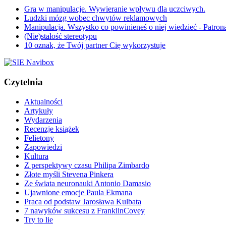
Gra w manipulacje. Wywieranie wpływu dla uczciwych.
Ludzki mózg wobec chwytów reklamowych
Manipulacja. Wszystko co powinieneś o niej wiedzieć - Patron
(Nie)stałość stereotypu
10 oznak, że Twój partner Cię wykorzystuje
Czytelnia
Aktualności
Artykuły
Wydarzenia
Recenzje książek
Felietony
Zapowiedzi
Kultura
Z perspektywy czasu Philipa Zimbardo
Złote myśli Stevena Pinkera
Ze świata neuronauki Antonio Damasio
Ujawnione emocje Paula Ekmana
Praca od podstaw Jarosława Kulbata
7 nawyków sukcesu z FranklinCovey
Try to lie