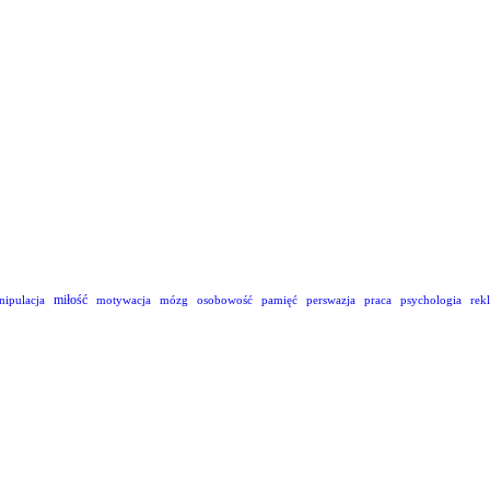
miłość
nipulacja
motywacja
mózg
osobowość
pamięć
perswazja
praca
psychologia
rek