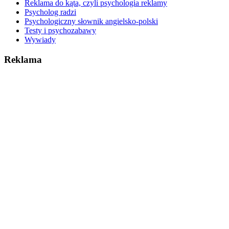
Reklama do kąta, czyli psychologia reklamy
Psycholog radzi
Psychologiczny słownik angielsko-polski
Testy i psychozabawy
Wywiady
Reklama