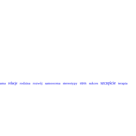
szczęście
relacje
stres
lama
rodzina
rozwój
samoocena
stereotypy
sukces
terapia