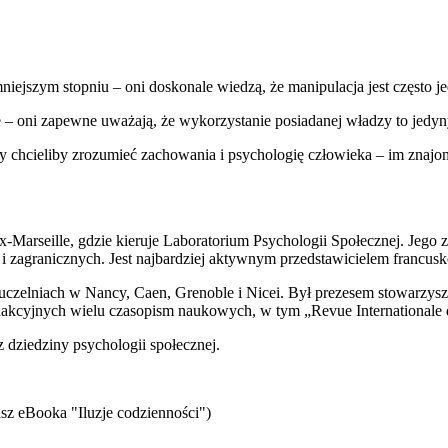
mniejszym stopniu – oni doskonale wiedzą, że manipulacja jest często
ze – oni zapewne uważają, że wykorzystanie posiadanej władzy to jedy
tórzy chcieliby zrozumieć zachowania i psychologię człowieka – im zna
x-Marseille, gdzie kieruje Laboratorium Psychologii Społecznej. Jego
 zagranicznych. Jest najbardziej aktywnym przedstawicielem francusko
czelniach w Nancy, Caen, Grenoble i Nicei. Był prezesem stowarzys
akcyjnych wielu czasopism naukowych, w tym „Revue Internationale d
 dziedziny psychologii społecznej.
sz eBooka "Iluzje codzienności")