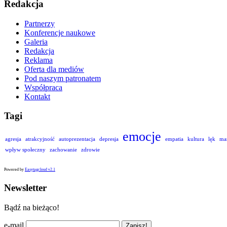
Redakcja
Partnerzy
Konferencje naukowe
Galeria
Redakcja
Reklama
Oferta dla mediów
Pod naszym patronatem
Współpraca
Kontakt
Tagi
emocje
agresja
atrakcyjność
autoprezentacja
depresja
empatia
kultura
lęk
ma
wpływ społeczny
zachowanie
zdrowie
Powered by
Easytagcloud v2.1
Newsletter
Bądź na bieżąco!
e-mail