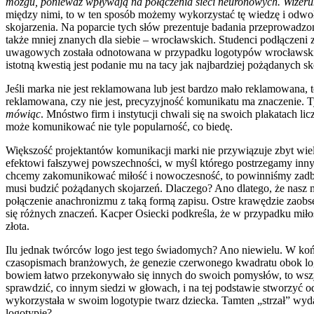
mózgu, ponieważ wpływają na połączenia sieci neuronowych. Wizerun
między nimi, to w ten sposób możemy wykorzystać tę wiedzę i odwoły
skojarzenia. Na poparcie tych słów prezentuje badania przeprowadzo
także mniej znanych dla siebie – wrocławskich. Studenci podłączeni
uwagowych została odnotowana w przypadku logotypów wrocławskich 
istotną kwestią jest podanie mu na tacy jak najbardziej pożądanych sk
Jeśli marka nie jest reklamowana lub jest bardzo mało reklamowana, 
reklamowana, czy nie jest, precyzyjność komunikatu ma znaczenie. 
mówiąc
. Mnóstwo firm i instytucji chwali się na swoich plakatach l
może komunikować nie tyle popularność, co biedę.
Większość projektantów komunikacji marki nie przywiązuje zbyt wielk
efektowi fałszywej powszechności, w myśl którego postrzegamy innych
chcemy zakomunikować miłość i nowoczesność, to powinniśmy zadbać 
musi budzić pożądanych skojarzeń. Dlaczego? Ano dlatego, że nasz 
połączenie anachronizmu z taką formą zapisu. Ostre krawędzie zaob
się różnych znaczeń. Kacper Osiecki podkreśla, że w przypadku miłoś
złota.
Ilu jednak twórców logo jest tego świadomych? Ano niewielu. W końc
czasopismach branżowych, że genezie czerwonego kwadratu obok loga
bowiem łatwo przekonywało się innych do swoich pomysłów, to wszys
sprawdzić, co innym siedzi w głowach, i na tej podstawie stworzyć o
wykorzystała w swoim logotypie twarz dziecka. Tamten „strzał” wyda
logotypie?