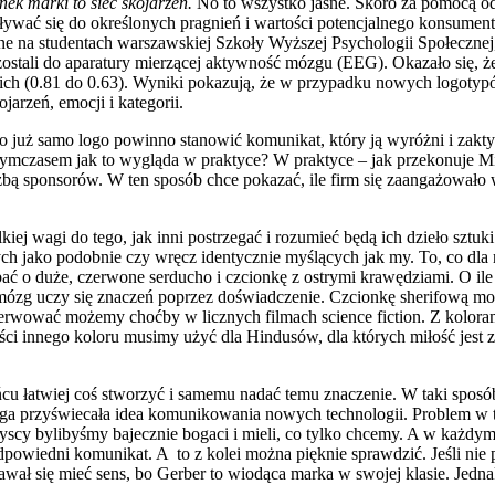
ek marki to sieć skojarzeń.
No to wszystko jasne. Skoro za pomocą od
wać się do określonych pragnień i wartości potencjalnego konsumenta
ne na studentach warszawskiej Szkoły Wyższej Psychologii Społecznej
 zostali do aparatury mierzącej aktywność mózgu (EEG). Okazało się,
(0.81 do 0.63). Wyniki pokazują, że w przypadku nowych logotypów mó
ojarzeń, emocji i kategorii.
to już samo logo powinno stanowić komunikat, który ją wyróżni i zaktyw
Tymczasem jak to wygląda w praktyce? W praktyce – jak przekonuje Mi
iczbą sponsorów. W ten sposób chce pokazać, ile firm się zaangażowało
iej wagi do tego, jak inni postrzegać i rozumieć będą ich dzieło sztu
 jako podobnie czy wręcz identycznie myślących jak my. To, co dla na
o duże, czerwone serducho i czcionkę z ostrymi krawędziami. O ile w
mózg uczy się znaczeń poprzez doświadczenie. Czcionkę sherifową moż
serwować możemy choćby w licznych filmach science fiction. Z kolora
ci innego koloru musimy użyć dla Hindusów, dla których miłość jest zi
u łatwiej coś stworzyć i samemu nadać temu znaczenie. W taki sposób
 przyświecała idea komunikowania nowych technologii. Problem w tym
cy bylibyśmy bajecznie bogaci i mieli, co tylko chcemy. A w każdym 
dpowiedni komunikat. A to z kolei można pięknie sprawdzić. Jeśli nie
wał się mieć sens, bo Gerber to wiodąca marka w swojej klasie. Jedna