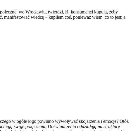
łecznej we Wrocławiu, twierdzi, iż konsumenci kupują, żeby
yć, manifestować wiedzę – kupiłem coś, ponieważ wiem, co to jest; a
dlaczego w ogóle logo powinno wywoływać skojarzenia i emocje? Otóż
cniają swoje połączenia. Doświadczenia oddziałują na strukturę