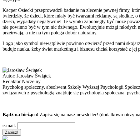
Kacper Osiecki przeprowadził badanie na zlecenie pewnej firmy, kt
twierdziły, że dzieci, które miały być twarzami reklamy, są słodkie, o
dzieci, wypadały negatywnie! Te wyniki zapobiegły być może powa
nie powinno być w tym nic dziwnego. Ewolucyjnie mózgi młodych mat
przetrwają, a nie na tym polega dobór naturalny.
Logo jako symbol niewątpliwie powinno otwierać przed nami skojarzen
buduje nauka, żeby świat marketingu i biznesu chciał korzystać z jej
Autor:
Jarosław Świątek
Redaktor Naczelny
Psycholog społeczny, absolwent Szkoły Wyższej Psychologii Społec
związanych z psychologią znajduje się psychologia społeczna, psycho
Bądź na bieżąco!
Zapisz się na nasz newsletter! (dodatkowo otrzyma
e-mail: