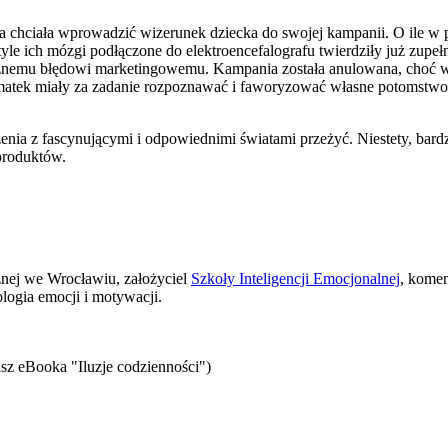
óra chciała wprowadzić wizerunek dziecka do swojej kampanii. O ile
 tyle ich mózgi podłączone do elektroencefalografu twierdziły już zupeł
żnemu błędowi marketingowemu. Kampania została anulowana, choć wy
ek miały za zadanie rozpoznawać i faworyzować własne potomstwo, a n
ia z fascynującymi i odpowiednimi światami przeżyć. Niestety, bardzo
 produktów.
znej we Wrocławiu, założyciel
Szkoły Inteligencji Emocjonalnej
, komen
logia emocji i motywacji.
sz eBooka "Iluzje codzienności")