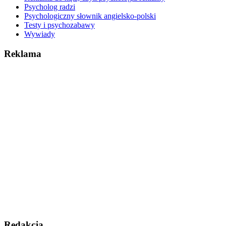
Psycholog radzi
Psychologiczny słownik angielsko-polski
Testy i psychozabawy
Wywiady
Reklama
Redakcja