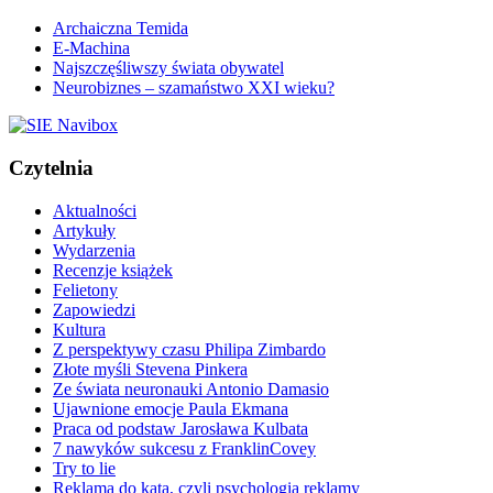
Archaiczna Temida
E-Machina
Najszczęśliwszy świata obywatel
Neurobiznes – szamaństwo XXI wieku?
Czytelnia
Aktualności
Artykuły
Wydarzenia
Recenzje książek
Felietony
Zapowiedzi
Kultura
Z perspektywy czasu Philipa Zimbardo
Złote myśli Stevena Pinkera
Ze świata neuronauki Antonio Damasio
Ujawnione emocje Paula Ekmana
Praca od podstaw Jarosława Kulbata
7 nawyków sukcesu z FranklinCovey
Try to lie
Reklama do kąta, czyli psychologia reklamy