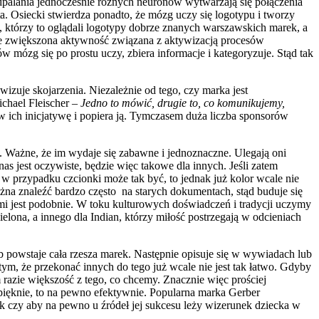
palania jednocześnie różnych neuronów wytwarzają się połączenia
. Osiecki stwierdza ponadto, że mózg uczy się logotypu i tworzy
, którzy to oglądali logotypy dobrze znanych warszawskich marek, a
 że zwiększona aktywność związana z aktywizacją procesów
zg się po prostu uczy, zbiera informacje i kategoryzuje. Stąd tak
izuje skojarzenia. Niezależnie od tego, czy marka jest
chael Fleischer –
Jedno to mówić, drugie to, co komunikujemy,
 w ich inicjatywę i popiera ją. Tymczasem duża liczba sponsorów
ki. Ważne, że im wydaje się zabawne i jednoznaczne. Ulegają oni
s jest oczywiste, będzie więc takowe dla innych. Jeśli zatem
 przypadku czcionki może tak być, to jednak już kolor wcale nie
na znaleźć bardzo często na starych dokumentach, stąd buduje się
mi jest podobnie. W toku kulturowych doświadczeń i tradycji uczymy
elona, a innego dla Indian, którzy miłość postrzegają w odcieniach
 powstaje cała rzesza marek. Następnie opisuje się w wywiadach lub
, że przekonać innych do tego już wcale nie jest tak łatwo. Gdyby
razie większość z tego, co chcemy. Znacznie więc prościej
 pięknie, to na pewno efektywnie. Popularna marka Gerber
k czy aby na pewno u źródeł jej sukcesu leży wizerunek dziecka w