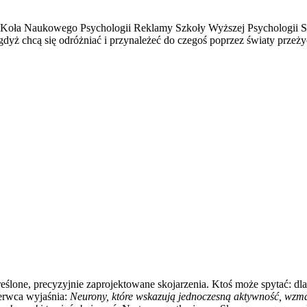
Koła Naukowego Psychologii Reklamy Szkoły Wyższej Psychologii Spo
 gdyż chcą się odróżniać i przynależeć do czegoś poprzez światy przeż
kreślone, precyzyjnie zaprojektowane skojarzenia. Ktoś może spytać: 
zerwca wyjaśnia:
Neurony, które wskazują jednoczesną aktywność, wzma