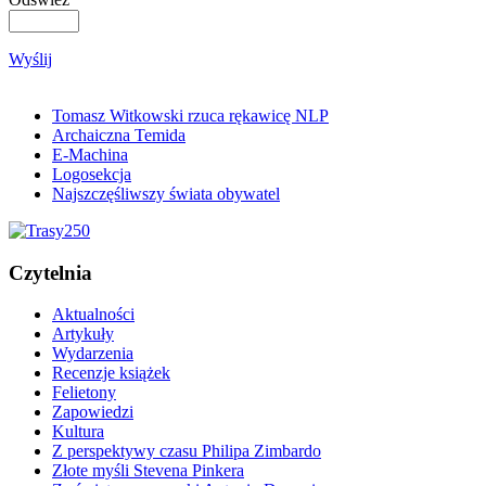
Wyślij
Tomasz Witkowski rzuca rękawicę NLP
Archaiczna Temida
E-Machina
Logosekcja
Najszczęśliwszy świata obywatel
Czytelnia
Aktualności
Artykuły
Wydarzenia
Recenzje książek
Felietony
Zapowiedzi
Kultura
Z perspektywy czasu Philipa Zimbardo
Złote myśli Stevena Pinkera