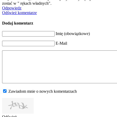
zostać w " rękach władnych".
Odpowiedz
Odśwież komentarze
Dodaj komentarz
Imię (obowiązkowe)
E-Mail
Zawiadom mnie o nowych komentarzach
Odśwież