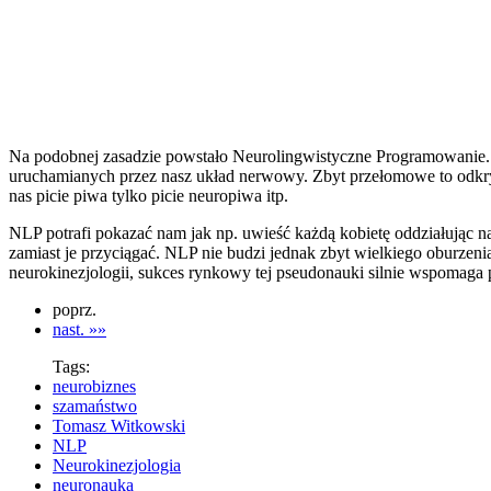
Na podobnej zasadzie powstało Neurolingwistyczne Programowanie. J
uruchamianych przez nasz układ nerwowy. Zbyt przełomowe to odkryci
nas picie piwa tylko picie neuropiwa itp.
NLP potrafi pokazać nam jak np. uwieść każdą kobietę oddziałując na 
zamiast je przyciągać. NLP nie budzi jednak zbyt wielkiego oburz
neurokinezjologii, sukces rynkowy tej pseudonauki silnie wspomaga
poprz.
nast. »»
Tags:
neurobiznes
szamaństwo
Tomasz Witkowski
NLP
Neurokinezjologia
neuronauka