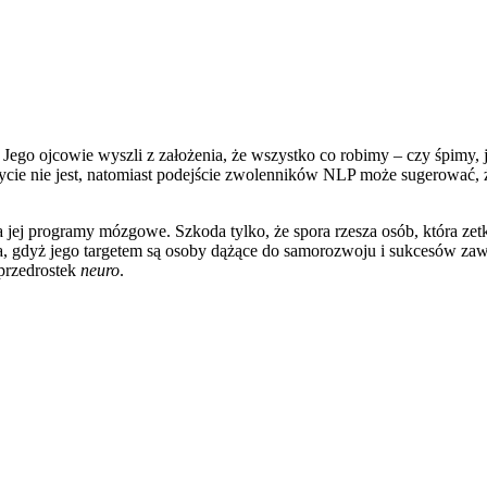
ego ojcowie wyszli z założenia, że wszystko co robimy – czy śpimy, 
e nie jest, natomiast podejście zwolenników NLP może sugerować, że n
jej programy mózgowe. Szkoda tylko, że spora rzesza osób, która zetkn
enia, gdyż jego targetem są osoby dążące do samorozwoju i sukcesów 
 przedrostek
neuro
.