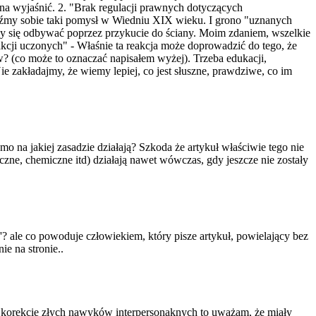
na wyjaśnić. 2. "Brak regulacji prawnych dotyczących
źmy sobie taki pomysł w Wiedniu XIX wieku. I grono "uznanych
by się odbywać poprzez przykucie do ściany. Moim zdaniem, wszelkie
akcji uczonych" - Właśnie ta reakcja może doprowadzić do tego, że
w? (co może to oznaczać napisałem wyżej). Trzeba edukacji,
 zakładajmy, że wiemy lepiej, co jest słuszne, prawdziwe, co im
mo na jakiej zasadzie działają? Szkoda że artykuł właściwie tego nie
zyczne, chemiczne itd) działają nawet wówczas, gdy jeszcze nie zostały
e'? ale co powoduje człowiekiem, który pisze artykuł, powielający bez
ie na stronie..
. korekcie złych nawyków interpersonakny
ch to uważam, że miały