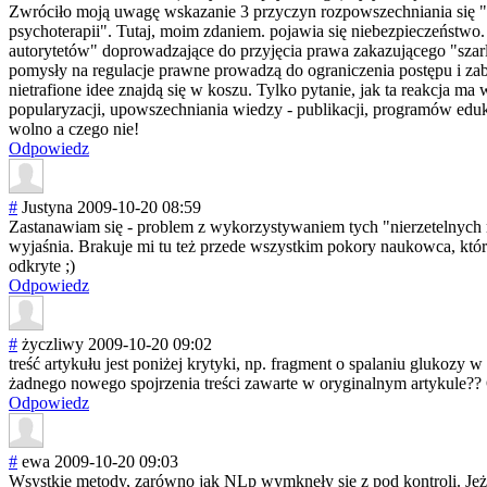
Zwróciło moją uwagę wskazanie 3 przyczyn rozpowszechnian
ia się
psychoterapii". Tutaj, moim zdaniem. pojawia się niebezpieczeńst
wo.
autorytetów" doprowadzające do przyjęcia prawa zakazującego "szar
pomysły na regulacje prawne prowadzą do ograniczenia postępu i zabe
nietrafione idee znajdą się w koszu. Tylko pytanie, jak ta reakcja
popularyzacji, upowszechniania wiedzy - publikacji, programów eduk
wolno a czego nie!
Odpowiedz
#
Justyna
2009-10-20 08:59
Zastanawiam się - problem z wykorzystywanie
m tych "nierzetelnych 
wyjaśnia. Brakuje mi tu też przede wszystkim pokory naukowca, któr
odkryte ;)
Odpowiedz
#
życzliwy
2009-10-20 09:02
treść artykułu jest poniżej krytyki, np. fragment o spalaniu glukozy 
żadnego nowego spojrzenia treści zawarte w oryginalnym artykule?? 
Odpowiedz
#
ewa
2009-10-20 09:03
Wsystkie metody, zarówno jak NLp wymkneły się z pod kontroli. Je