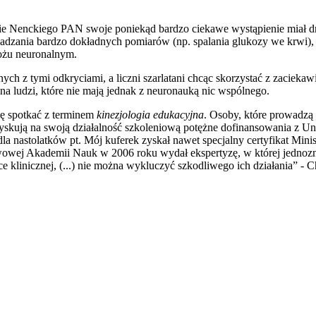
ucie Nenckiego PAN swoje poniekąd bardzo ciekawe wystąpienie miał
dzania bardzo dokładnych pomiarów (np. spalania glukozy we krwi),
ożu neuronalnym.
 z tymi odkryciami, a liczni szarlatani chcąc skorzystać z zaciekaw
a ludzi, które nie mają jednak z neuronauką nic wspólnego.
ię spotkać z terminem
kinezjologia edukacyjna
. Osoby, które prowadzą 
, uzyskują na swoją działalność szkoleniową potężne dofinansowania z
la nastolatków pt. Mój kuferek zyskał nawet specjalny certyfikat Mi
ej Akademii Nauk w 2006 roku wydał ekspertyzę, w której jednoznacz
klinicznej, (...) nie można wykluczyć szkodliwego ich działania” - C