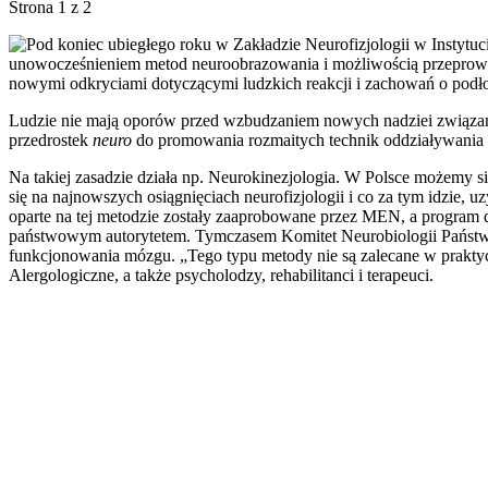
Strona 1 z 2
Pod koniec ubiegłego roku w Zakładzie Neurofizjologii w Instyt
unowocześnieniem metod neuroobrazowania i możliwością przeprowa
nowymi odkryciami dotyczącymi ludzkich reakcji i zachowań o podł
Ludzie nie mają oporów przed wzbudzaniem nowych nadziei związanych
przedrostek
neuro
do promowania rozmaitych technik oddziaływania n
Na takiej zasadzie działa np. Neurokinezjologia. W Polsce możemy s
się na najnowszych osiągnięciach neurofizjologii i co za tym idzie
oparte na tej metodzie zostały zaaprobowane przez MEN, a program d
państwowym autorytetem. Tymczasem Komitet Neurobiologii Państwow
funkcjonowania mózgu. „Tego typu metody nie są zalecane w praktyce 
Alergologiczne, a także psycholodzy, rehabilitanci i terapeuci.