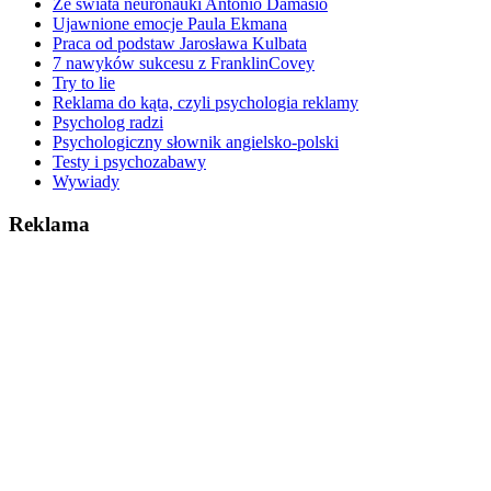
Ze świata neuronauki Antonio Damasio
Ujawnione emocje Paula Ekmana
Praca od podstaw Jarosława Kulbata
7 nawyków sukcesu z FranklinCovey
Try to lie
Reklama do kąta, czyli psychologia reklamy
Psycholog radzi
Psychologiczny słownik angielsko-polski
Testy i psychozabawy
Wywiady
Reklama