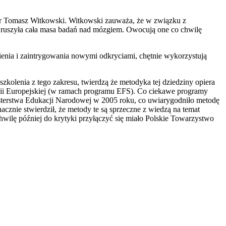
 dr Tomasz Witkowski. Witkowski zauważa, że w związku z
 ruszyła cała masa badań nad mózgiem. Owocują one co chwilę
ienia i zaintrygowania nowymi odkryciami, chętnie wykorzystują
szkolenia z tego zakresu, twierdzą że metodyka tej dziedziny opiera
 Unii Europejskiej (w ramach programu EFS). Co ciekawe programy
nisterstwa Edukacji Narodowej w 2005 roku, co uwiarygodniło metodę
nie stwierdził, że metody te są sprzeczne z wiedzą na temat
hwilę później do krytyki przyłączyć się miało Polskie Towarzystwo