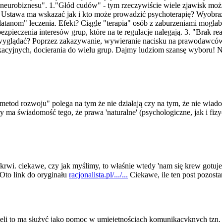
 "neurobiznesu". 1."Głód cudów" - tym rzeczywiście wiele zjawisk moż
 Ustawa ma wskazać jak i kto może prowadzić psychoterapię? Wyobra
latanom" leczenia. Efekt? Ciągle "terapia" osób z zaburzeniami mogła
zpieczenia interesów grup, które na te regulacje nalegają. 3. "Brak re
 ma wyglądać? Poprzez zakazywanie, wywieranie nacisku na prawodawcó
acyjnych, docierania do wielu grup. Dajmy ludziom szansę wyboru! Nie
metod rozwoju" polega na tym że nie działają czy na tym, że nie wiado
y ma świadomość tego, że prawa 'naturalne' (psychologiczne
, jak i fi
w krwi. ciekawe, czy jak myślimy, to właśnie wtedy 'nam się krew gotuj
Oto link do oryginału
racjonalista.pl/.../...
Ciekawe, ile ten post pozostan
żeli to ma służyć jako pomoc w umiejętnościach komunikacyknych tzn