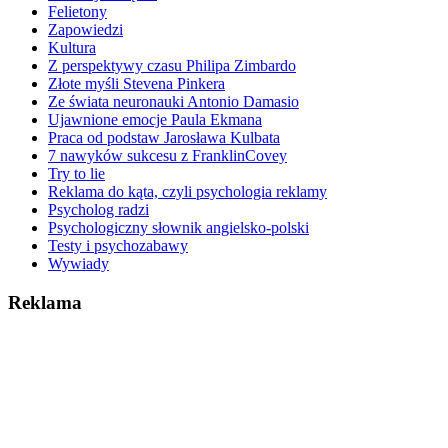
Felietony
Zapowiedzi
Kultura
Z perspektywy czasu Philipa Zimbardo
Złote myśli Stevena Pinkera
Ze świata neuronauki Antonio Damasio
Ujawnione emocje Paula Ekmana
Praca od podstaw Jarosława Kulbata
7 nawyków sukcesu z FranklinCovey
Try to lie
Reklama do kąta, czyli psychologia reklamy
Psycholog radzi
Psychologiczny słownik angielsko-polski
Testy i psychozabawy
Wywiady
Reklama