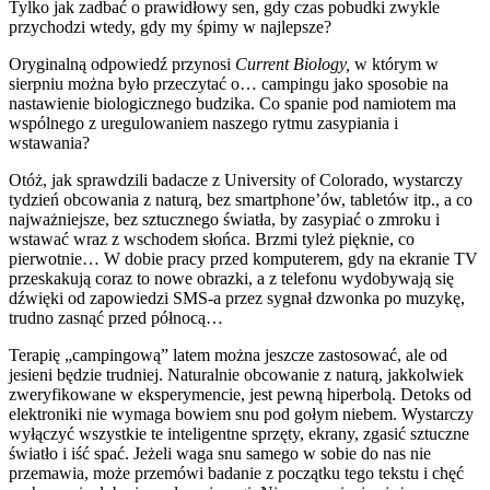
Tylko jak zadbać o prawidłowy sen, gdy czas pobudki zwykle
przychodzi wtedy, gdy my śpimy w najlepsze?
Oryginalną odpowiedź przynosi
Current Biology,
w którym w
sierpniu można było przeczytać o… campingu jako sposobie na
nastawienie biologicznego budzika. Co spanie pod namiotem ma
wspólnego z uregulowaniem naszego rytmu zasypiania i
wstawania?
Otóż, jak sprawdzili badacze z University of Colorado, wystarczy
tydzień obcowania z naturą, bez smartphone’ów, tabletów itp., a co
najważniejsze, bez sztucznego światła, by zasypiać o zmroku i
wstawać wraz z wschodem słońca. Brzmi tyleż pięknie, co
pierwotnie… W dobie pracy przed komputerem, gdy na ekranie TV
przeskakują coraz to nowe obrazki, a z telefonu wydobywają się
dźwięki od zapowiedzi SMS-a przez sygnał dzwonka po muzykę,
trudno zasnąć przed północą…
Terapię „campingową” latem można jeszcze zastosować, ale od
jesieni będzie trudniej. Naturalnie obcowanie z naturą, jakkolwiek
zweryfikowane w eksperymencie, jest pewną hiperbolą. Detoks od
elektroniki nie wymaga bowiem snu pod gołym niebem. Wystarczy
wyłączyć wszystkie te inteligentne sprzęty, ekrany, zgasić sztuczne
światło i iść spać. Jeżeli waga snu samego w sobie do nas nie
przemawia, może przemówi badanie z początku tego tekstu i chęć