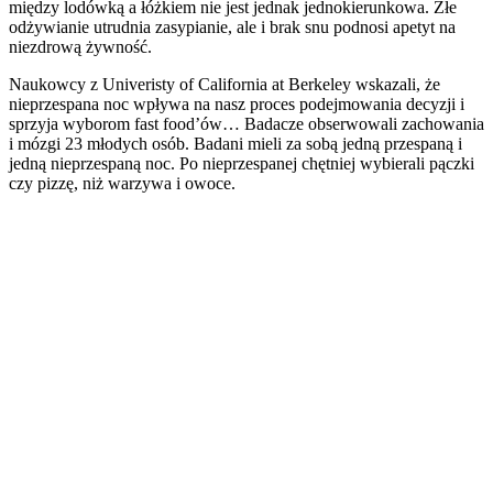
między lodówką a łóżkiem nie jest jednak jednokierunkowa. Złe
odżywianie utrudnia zasypianie, ale i brak snu podnosi apetyt na
niezdrową żywność.
Naukowcy z Univeristy of California at Berkeley wskazali, że
nieprzespana noc wpływa na nasz proces podejmowania decyzji i
sprzyja wyborom fast food’ów… Badacze obserwowali zachowania
i mózgi 23 młodych osób. Badani mieli za sobą jedną przespaną i
jedną nieprzespaną noc. Po nieprzespanej chętniej wybierali pączki
czy pizzę, niż warzywa i owoce.