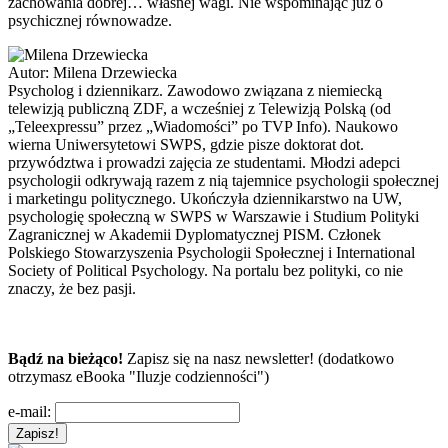
zachowania dobrej… własnej wagi. Nie wspominając już o
psychicznej równowadze.
Autor:
Milena Drzewiecka
Psycholog i dziennikarz. Zawodowo związana z niemiecką
telewizją publiczną ZDF, a wcześniej z Telewizją Polską (od
„Teleexpressu” przez „Wiadomości” po TVP Info). Naukowo
wierna Uniwersytetowi SWPS, gdzie pisze doktorat dot.
przywództwa i prowadzi zajęcia ze studentami. Młodzi adepci
psychologii odkrywają razem z nią tajemnice psychologii społecznej
i marketingu politycznego. Ukończyła dziennikarstwo na UW,
psychologię społeczną w SWPS w Warszawie i Studium Polityki
Zagranicznej w Akademii Dyplomatycznej PISM. Członek
Polskiego Stowarzyszenia Psychologii Społecznej i International
Society of Political Psychology. Na portalu bez polityki, co nie
znaczy, że bez pasji.
Bądź na bieżąco!
Zapisz się na nasz newsletter! (dodatkowo
otrzymasz eBooka "Iluzje codzienności")
e-mail: