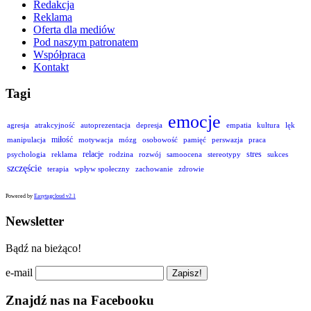
Redakcja
Reklama
Oferta dla mediów
Pod naszym patronatem
Współpraca
Kontakt
Tagi
emocje
agresja
atrakcyjność
autoprezentacja
depresja
empatia
kultura
lęk
miłość
manipulacja
motywacja
mózg
osobowość
pamięć
perswazja
praca
relacje
stres
psychologia
reklama
rodzina
rozwój
samoocena
stereotypy
sukces
szczęście
terapia
wpływ społeczny
zachowanie
zdrowie
Powered by
Easytagcloud v2.1
Newsletter
Bądź na bieżąco!
e-mail
Znajdź nas na Facebooku