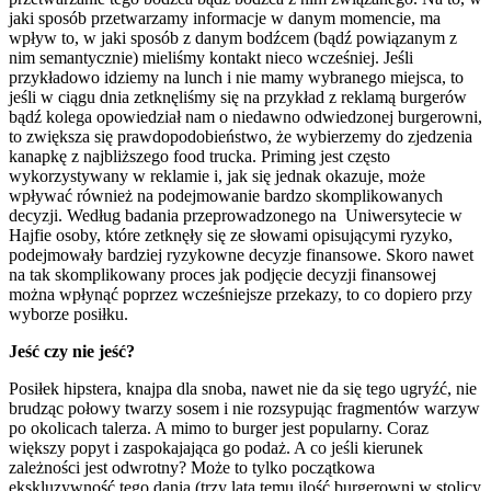
jaki sposób przetwarzamy informacje w danym momencie, ma
wpływ to, w jaki sposób z danym bodźcem (bądź powiązanym z
nim semantycznie) mieliśmy kontakt nieco wcześniej. Jeśli
przykładowo idziemy na lunch i nie mamy wybranego miejsca, to
jeśli w ciągu dnia zetknęliśmy się na przykład z reklamą burgerów
bądź kolega opowiedział nam o niedawno odwiedzonej burgerowni,
to zwiększa się prawdopodobieństwo, że wybierzemy do zjedzenia
kanapkę z najbliższego food trucka. Priming jest często
wykorzystywany w reklamie i, jak się jednak okazuje, może
wpływać również na podejmowanie bardzo skomplikowanych
decyzji. Według badania przeprowadzonego na Uniwersytecie w
Hajfie osoby, które zetknęły się ze słowami opisującymi ryzyko,
podejmowały bardziej ryzykowne decyzje finansowe. Skoro nawet
na tak skomplikowany proces jak podjęcie decyzji finansowej
można wpłynąć poprzez wcześniejsze przekazy, to co dopiero przy
wyborze posiłku.
Jeść czy nie jeść?
Posiłek hipstera, knajpa dla snoba, nawet nie da się tego ugryźć, nie
brudząc połowy twarzy sosem i nie rozsypując fragmentów warzyw
po okolicach talerza. A mimo to burger jest popularny. Coraz
większy popyt i zaspokajająca go podaż. A co jeśli kierunek
zależności jest odwrotny? Może to tylko początkowa
ekskluzywność tego dania (trzy lata temu ilość burgerowni w stolicy