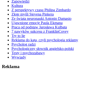
Zapowiedzi
Kultura
Z perspektywy czasu Philipa Zimbardo
Złote myśli Stevena Pinkera
Ze świata neuronauki Antonio Damasio
Ujawnione emocje Paula Ekmana
Praca od podstaw Jarosława Kulbata
7 nawyków sukcesu z FranklinCovey
Try to lie
Reklama do kąta, czyli psychologia reklamy
Psycholog radzi
Psychologiczny słownik angielsko-polski
Testy i psychozabawy
Wywiady
Reklama