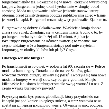
burgeromaniaków też. Pokazanie się w nowej, ciekawie wystrojonej
knajpie z burgerem w jednej dłoni i yerba mate w drugiej budzi
aprobatę. Moda na gotowanie i zdrowe jedzenie stanowi tarczę
obronną przed zawstydzeniem podczas publikowania zdjęć właśnie
jedzonej kanapki. Burgerami można się więc pochwalić. Zjadłem to.
Burgerownie są dobrze zlokalizowane. Właściciele knajp dobrze
znają swój rynek. Znajdując się w centrum miasta, trudno o to, by
po burgera trzeba było iść dłużej niż 15 minut. Aplikacje
lokalizujące burgerownie na kółkach ułatwiają to zadanie. Jak
często widzimy wóz z burgerami stojący pod uniwersytetem,
korporacją, w okolicy klubów lub plaży? Często.
Dlaczego właśnie burger?
Po transformacji ustrojowej, w połowie lat 90, zaczęła się w Polsce
moda na hamburgery. Dotarła ona do nas ze Stanów, gdzie
wówczas zwykłe burgery stawały się
passé
. Tworzyła się tam nowa
moda na burgery w wersji slow czy burgery gourmet. Minęło
kilkanaście lat i słowo hamburger straciło swoją wartość i u nas. Z
czego wynika burgerowy powrót?
Przyczyną może być proces globalizacji, który przyniósł do nas
kanapki już pod koniec ubiegłego stulecia, a teraz wznawia nasz
apetyt na ich lepszą jakościowo wersję. Otwarcie granic, podróże,