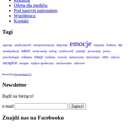
Reklama
Oferta dla mediów
Pod naszym patronatem
Współpraca
Kontakt
Tagi
emocje
agresja
atrakcyjność
autoprezentacja
depresja
empatia
kultura
lęk
miłość
manipulacja
motywacja
mózg
osobowość
pamięć
perswazja
praca
relacje
stres
psychologia
reklama
rodzina
rozwój
samoocena
stereotypy
sukces
szczęście
terapia
wpływ społeczny
zachowanie
zdrowie
Powered by
Easytagcloud v2.1
Newsletter
Bądź na bieżąco!
e-mail
Znajdź nas na Facebooku