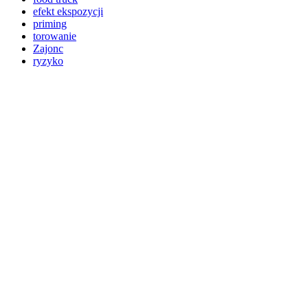
efekt ekspozycji
priming
torowanie
Zajonc
ryzyko