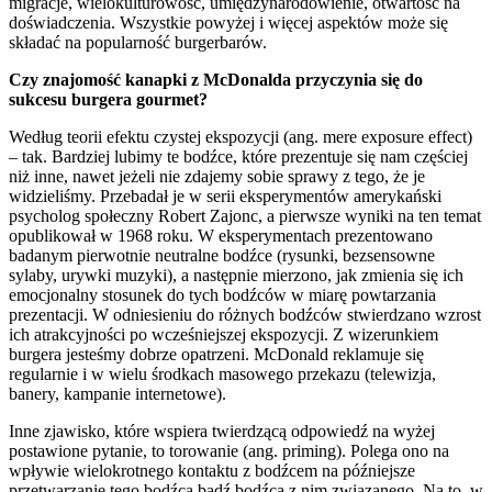
migracje, wielokulturowość, umiędzynarodowienie, otwartość na
doświadczenia. Wszystkie powyżej i więcej aspektów może się
składać na popularność burgerbarów.
Czy znajomość kanapki z McDonalda przyczynia się do
sukcesu burgera gourmet?
Według teorii efektu czystej ekspozycji (ang. mere exposure effect)
– tak. Bardziej lubimy te bodźce, które prezentuje się nam częściej
niż inne, nawet jeżeli nie zdajemy sobie sprawy z tego, że je
widzieliśmy. Przebadał je w serii eksperymentów amerykański
psycholog społeczny Robert Zajonc, a pierwsze wyniki na ten temat
opublikował w 1968 roku. W eksperymentach prezentowano
badanym pierwotnie neutralne bodźce (rysunki, bezsensowne
sylaby, urywki muzyki), a następnie mierzono, jak zmienia się ich
emocjonalny stosunek do tych bodźców w miarę powtarzania
prezentacji. W odniesieniu do różnych bodźców stwierdzano wzrost
ich atrakcyjności po wcześniejszej ekspozycji. Z wizerunkiem
burgera jesteśmy dobrze opatrzeni. McDonald reklamuje się
regularnie i w wielu środkach masowego przekazu (telewizja,
banery, kampanie internetowe).
Inne zjawisko, które wspiera twierdzącą odpowiedź na wyżej
postawione pytanie, to torowanie (ang. priming). Polega ono na
wpływie wielokrotnego kontaktu z bodźcem na późniejsze
przetwarzanie tego bodźca bądź bodźca z nim związanego. Na to, w