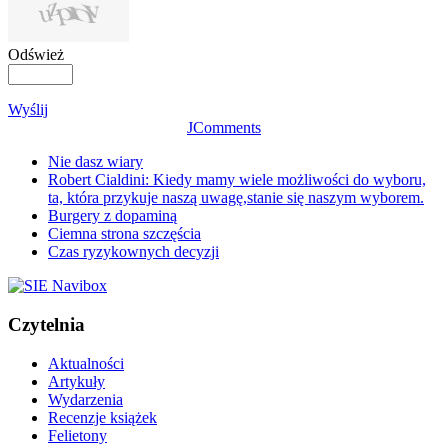
Odśwież
Wyślij
JComments
Nie dasz wiary
Robert Cialdini: Kiedy mamy wiele możliwości do wyboru,
ta, która przykuje naszą uwagę,stanie się naszym wyborem.
Burgery z dopaminą
Ciemna strona szczęścia
Czas ryzykownych decyzji
Czytelnia
Aktualności
Artykuły
Wydarzenia
Recenzje książek
Felietony