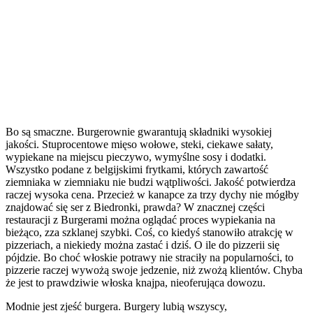
Bo są smaczne. Burgerownie gwarantują składniki wysokiej
jakości. Stuprocentowe mięso wołowe, steki, ciekawe sałaty,
wypiekane na miejscu pieczywo, wymyślne sosy i dodatki.
Wszystko podane z belgijskimi frytkami, których zawartość
ziemniaka w ziemniaku nie budzi wątpliwości. Jakość potwierdza
raczej wysoka cena. Przecież w kanapce za trzy dychy nie mógłby
znajdować się ser z Biedronki, prawda? W znacznej części
restauracji z Burgerami można oglądać proces wypiekania na
bieżąco, zza szklanej szybki. Coś, co kiedyś stanowiło atrakcję w
pizzeriach, a niekiedy można zastać i dziś. O ile do pizzerii się
pójdzie. Bo choć włoskie potrawy nie straciły na popularności, to
pizzerie raczej wywożą swoje jedzenie, niż zwożą klientów. Chyba
że jest to prawdziwie włoska knajpa, nieoferująca dowozu.
Modnie jest zjeść burgera. Burgery lubią wszyscy,